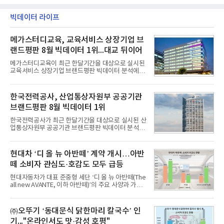
인해주는 프로모션이다.대상 제품은 65·77·83형 올
익성 중심 경영, 그리고 지난해 발생한 일회성 비용에
레드, 75·86·100형 마이크로 RGB, 75·86형 미니
따른 기저효과가 실
RGB 등 거실용 TV로 인기가 높은 베스트셀러 TV 20
빅데이터 라이프
개 모델이며, 동시 구독 계약 시 스탠바이미2(모델명
27LX6TPGA) 구독료를 50% 할인 받을 수 있다. 프로
메가스터디교육, 교육서비스 상장기업 브
모션 대상 모델과 혜택, 구독료 등 프로모션 세부 사항
은 베스트샵 판매 매니저에게 문의하면 자세히 안내
랜드평판 8월 빅데이터 1위...대교 뒤이어
받을 수 있다.LG TV를 구독으로 이용하면 최대 6년까
지 구독 계약기간 내 무상 A/S를 받을 수 있으며, 이사
메가스터디교육이 최근 한달기간을 대상으로 실시된
등으로 이전
교육서비스 상장기업 브랜드평판 빅데이터 분석에서
1위를 차지했다. 대교와 디지털대상이 뒤를 이었다.7
일 한국기업평판연구소(소장 구창환)는 국내 교육서
비스 상장기업 브랜드를 대상으로 지난 7월 7일부터
한국전력공사, 산업통상자원부 공공기관
8월 7일까지 수집된 소비자 빅데이터 10,074,233건
브랜드평판 8월 빅데이터 1위
을 분석한 결과, 메가스터디교육이 브랜드평판지수
1,710,926을 기록하며 8월 1위에 올랐다고 밝혔다.
한국전력공사가 최근 한달기간을 대상으로 실시된 산
분석에 활용된 빅데이터는 지난 7월(9,491,206건) 대
업통상자원부 공공기관 브랜드평판 빅데이터 분석에
비 6.14% 증가한 수치로, 교육서비스 상장기업 브랜
서 1위를 차지했다. 한국가스공사와 한국수력원자력
드에 대한 소비자 관심이 확대됐다.연구소에 따르면 8
이 순으로 뒤를 이었다.7일 한국기업평판연구소(소장
월 교육서비스 상장기업 브랜드평판 순위는 메가스터
구창환)는 산업통상자원부 공공기관 41개 브랜드를
현대차 ‘디 올 뉴 아반떼’ 계약 개시…아반
디교육, 대교, 디지
대상으로 지난 7월 7일부터 8월 7일까지 수집된 소비
떼 소비자 관심도·호감도 모두 급등
자 빅데이터 91,102,549건을 분석한 결과, 한국전력
공사가 브랜드평판지수 10,670,633을 기록하며 8월
현대자동차가 대표 준중형 세단 ‘디 올 뉴 아반떼(The
1위에 올랐다고 밝혔다. 분석에 활용된 빅데이터는 지
all new AVANTE, 이하 아반떼)’의 주요 사양과 가격
난 7월(88,893,823건) 대비 2.48% 증가한 수치다.연
을 공개하고 5일부터 계약을 시작한다고 밝혔다.아반
구소에 따르면 8월 산업통상자원부 공공기관 브랜드
떼는 6년 만에 선보이는 8세대 완전변경 모델로, ▲정
평판 30위 순위는 한국전력공사, 한국가스공사, 한국
교한 선과 면을 중심으로 완성한 파격적인 디자인 ▲
㈜오뚜기 ‘동대문식 닭한마리 칼국수’ 인
수력원자력, 한국석
과거 중형 세단 수준으로 확대된 차체 제원 ▲글로벌
기..."온라인서도 맛·감성 호평"
최고 수준의 안전성 ▲성능과 효율을 동시에 높인 주