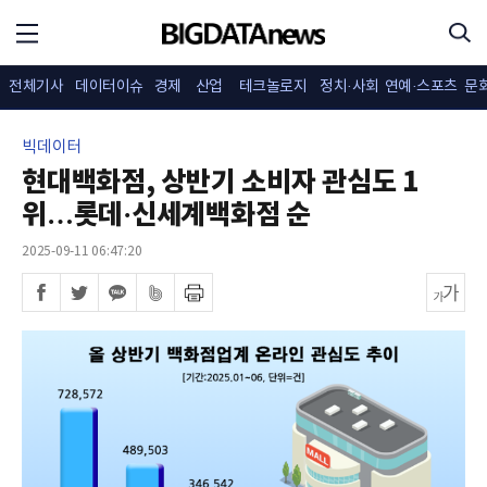
전체기사
데이터이슈
경제
산업
테크놀로지
정치·사회
연예·스포츠
문
빅데이터
현대백화점, 상반기 소비자 관심도 1
위…롯데·신세계백화점 순
2025-09-11 06:47:20