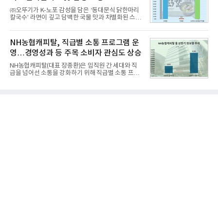
행 완성도 ▲첨단 편의 및 디지털 사양 적용 등을 통해
㈜오뚜기가 K-노포 감성을 담은 ‘동대문식 닭한마리
글로벌 준중형 세단의 새로운 기준을 세웠다.아반떼
칼국수’ 라면이 깊고 담백한 국물 맛과 차별화된 스토
는 가솔린 2.0과 1.6 하이브리드 두 가지 파워트레인
리로 출시 초기부터 높은 인기를 얻고 있다고 4일 밝
과 모던, 프리미엄, 인스퍼레이션 세 가지 트림으로
혔다.‘동대문식 닭한마리 칼국수’는 예상을 뛰어넘는
운영된다.◆ 디자인·공간·안전·성능 전반에서 차급을
소비자 호응에 힘입어 지난 7월 13일 첫 선을 보인 지
NH농협캐피탈, 직급별 소통 프로그램 운
넘
단 18일 만에 누적 판매량 50만 개를 돌파하는 성과를
영…경영성과 등 주목 소비자 관심도 상승
거두었다.이번 신제품은 개발진이 전국의 닭한마리
전문점을 직접 찾아 다니며 최적의 육수 비율을 완성
NH농협캐피탈(대표 장종환)은 임직원 간 세대와 직
했다. 자극적이지 않으면서도 깊은 닭육수에 마늘의
급을 넘어선 소통을 강화하기 위해 직급별 소통 프로
개운한 풍미를 더했으며, 국물이 잘 배어들면서도 쫄
그램'너하(NH)고, 나하(NH)고, NH GO!'를 지난 27일
깃한 식감이 살아있는 칼국수 면발을 정교하게 구현
부터 30일까지 서울 원센티널 NH농협캐피탈타워 22
했다는게 회사측의 설명이다.실제 현장 시식 행사에
층에서 운영했다고 31일 밝혔다.이번 프로그램은 경
서도
영지원부 홍보팀과 2026년 새로이(e)＊가 공동 주관
했으며, ▲팀장·부장(7.27), ▲계장·주임(7.28), ▲과
장·차장(7.29), ▲대리(7.30) 등 직급별로 총 4회에 걸
쳐 진행됐다.참고로 새로이(e)는 NH농협캐피탈 MZ
세대들로(과장~계장) 구성된 자율 참여조직으로, 조
직문화 혁신과 업무 효율성 향상을 위한 다양한 활동
을 추진하며,새로운 변화와 이로운 영향력을 조직전
반에 전파하는 역할