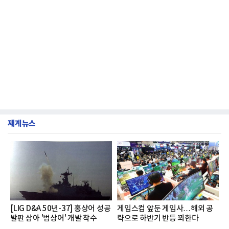
재계뉴스
[LIG D&A 50년-37] 홍상어 성공
게임스컴 앞둔 게임사…해외 공
발판 삼아 '범상어' 개발 착수
략으로 하반기 반등 꾀한다