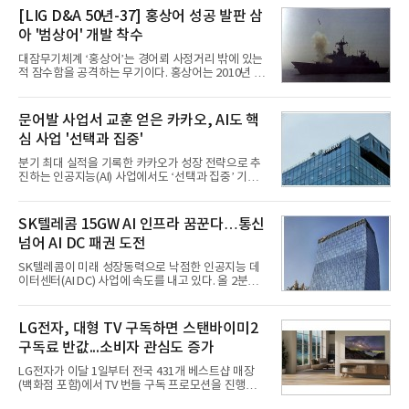
성과가 실적을 좌우할 핵심 변수로 떠오르고 있다.8일
[LIG D&A 50년-37] 홍상어 성공 발판 삼
업계에 따르면 올해 상반기 게임업계는 기업별 성적
아 '범상어' 개발 착수
표가 크게 갈렸다. 대표적으로 크래프톤은 'PUBG: 배
틀그라운드'의 안정적인 성장에 힘입어 상반기 연결
대잠무기체계 ‘홍상어’는 경어뢰 사정거리 밖에 있는
기준 매출 2조6616억원, 영업이익 9725억원으로 역
적 잠수함을 공격하는 무기이다. 홍상어는 2010년 넥
대 최대 실적을 기록했다. 엔씨도 올해 출시한 '아이온
스원퓨처 시절 진해하우스에서 최초 생산돼 전력화가
2' 등에 힘입어 호실적을 거둘 것으로 전망된다.반면
이뤄졌다. 이후 2012년 한국형 구축함(KDX-1) 이상
넷마블은 2분기 매출이 증가했지만 영업이익은 전년
의 함정에 실전 배치됐다.그해 7월 해군은 동해상에서
문어발 사업서 교훈 얻은 카카오, AI도 핵
동기 대
성능 검증을 위해 홍상어 시험발사를 실시했다. 이때
심 사업 '선택과 집중'
홍상어가 목표 지점에서 입수한 후 표적을 타격하지
못하고 물속에서 멈춰버리는 예상 밖의 일이 벌어졌
분기 최대 실적을 기록한 카카오가 성장 전략으로 추
다. 2차 품질확인 사격 시험에서도 만족스러운 결과를
진하는 인공지능(AI) 사업에서도 ‘선택과 집중’ 기조
얻지 못했다. 완벽한 신뢰성 확보를 위해 LIG넥스원은
를 강화하고 있다. 경쟁사들이 AI 데이터센터 등 인프
국방과학연구소(ADD) 테스크포스(TF)와 합심해 본
라 투자에 나서는 것과 달리, 카카오는 ‘카카오톡’이
격적인 개선 작업에 착수했다.홍상어 유도탄의 모든
라는 플랫폼 경쟁력을 활용한 AI 에이전트 서비스에
SK텔레콤 15GW AI 인프라 꿈꾼다…통신
분야를
집중하는 전략이다. 과거 무리한 사업 확장 과정에서
넘어 AI DC 패권 도전
겪었던 시행착오를 되풀이하지 않고 핵심 역량에 집
중하겠다는 취지로 풀이된다.7일 업계에 따르면 카카
SK텔레콤이 미래 성장동력으로 낙점한 인공지능 데
오는 올해 2분기 연결 기준 매출 2조985억원, 영업이
이터센터(AI DC) 사업에 속도를 내고 있다. 올 2분기
익 2770억원을 기록했다. 전년 동기 대비 매출과 영업
AI 데이터센터 매출이 90% 이상 급증한 데 이어, 오
이익은 각각 9%, 36% 증가해 모두 분기 기준 역대
는 2035년까지 총 15GW(기가와트) 규모의 AI DC를
최대치다. 상반기 기준 매출은 4조405억원, 영업이익
구축하겠다는 대형 청사진을 제시하면서다. 이에 따
LG전자, 대형 TV 구독하면 스탠바이미2
은 4884억
라 경쟁 구도 역시 이동통신사인 KT, LG유플러스를
구독료 반값...소비자 관심도 증가
넘어 네이버, 삼성SDS 등 IT 인프라 기업으로 확장되
고 있다.7일 SK텔레콤에 따르면 회사는 올해 2분기
LG전자가 이달 1일부터 전국 431개 베스트샵 매장
연결 기준 매출 4조 3591억원, 영업이익 5660억원을
(백화점 포함)에서 TV 번들 구독 프로모션을 진행하고
기록했다. 매출은 전년 동기 대비 0.5%, 영업이익은
있다. 대형 TV 구독 시 스탠바이미2 구독료를 반값 할
67.3% 증가한 수치다. AI DC 사업의 성장에 더해 수