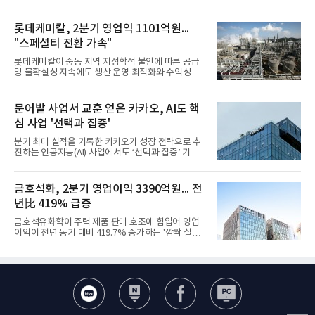
롯데케미칼, 2분기 영업익 1101억원...
"스페셜티 전환 가속"
롯데케미칼이 중동 지역 지정학적 불안에 따른 공급
망 불확실성 지속에도 생산 운영 최적화와 수익성 중
심의 사업 운영을 통해 전분기에 이어 흑자 기조를 이
어갔다.롯데케미칼이 2026년 2분기 연결 기준 매출
액 5조6864억원, 영업이익 1101억원을 기록했다고 7
문어발 사업서 교훈 얻은 카카오, AI도 핵
일 밝혔다. 사업별로는 기초화학 부문(롯데케미칼 기
심 사업 '선택과 집중'
초소재사업·LC타이탄·LC USA·롯데대산석화)이 매
출 3조9403억원, 영업이익 23억원을 기록했다. 정기
분기 최대 실적을 기록한 카카오가 성장 전략으로 추
보수 영향과 원료 가격 변동에 따른 래깅 효과로 전분
진하는 인공지능(AI) 사업에서도 ‘선택과 집중’ 기조
기 대비 수익성은 둔화됐지만 흑자 전환 흐름을 유지
를 강화하고 있다. 경쟁사들이 AI 데이터센터 등 인프
했다.첨단소재 부문은 매출 1조1551억원, 영업이익
라 투자에 나서는 것과 달리, 카카오는 ‘카카오톡’이
1325억원을 기록했다. 주요 제품의 스프레드 확대와
라는 플랫폼 경쟁력을 활용한 AI 에이전트 서비스에
금호석화, 2분기 영업이익 3390억원... 전
우호적인 환율 효과
집중하는 전략이다. 과거 무리한 사업 확장 과정에서
년比 419% 급증
겪었던 시행착오를 되풀이하지 않고 핵심 역량에 집
중하겠다는 취지로 풀이된다.7일 업계에 따르면 카카
금호석유화학이 주력 제품 판매 호조에 힘입어 영업
오는 올해 2분기 연결 기준 매출 2조985억원, 영업이
이익이 전년 동기 대비 419.7% 증가하는 '깜짝 실
익 2770억원을 기록했다. 전년 동기 대비 매출과 영업
적'을 냈다. 금호석유화학은 연결 기준 올해 2분기 영
이익은 각각 9%, 36% 증가해 모두 분기 기준 역대
업이익이 3390억원으로 지난해 동기보다 419.7% 증
최대치다. 상반기 기준 매출은 4조405억원, 영업이익
가한 것으로 잠정 집계됐다고 7일 공시했다.매출은 2
은 4884억
조2682억원으로 지난해 동기 대비 27.9% 증가했다.
순이익은 3004억원으로 420.4% 늘었다.이번 호실적
은 주력 제품인 NB라텍스와 합성수지 판매 호조가 견
인한 것으로 풀이된다. 미국의 중국산 의료용 고무장