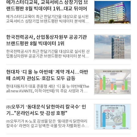
메가스터디교육, 교육서비스 상장기업 브
랐다고 밝혔다. 분석에 활용된 빅데이터는 지난 7월
(88,893,823건) 대비 2.48% 증가한 수치다.연구소에
랜드평판 8월 빅데이터 1위...대교 뒤이어
따르면 8월 산업통상부 공공기관 브랜드평판 30위 순
위는 한국전력공사, 한국가스공사, 한국수력원자력,
메가스터디교육이 최근 한달기간을 대상으로 실시된
한국석유공사, 한전
교육서비스 상장기업 브랜드평판 빅데이터 분석에서
1위를 차지했다. 대교와 디지털대상이 뒤를 이었다.7
일 한국기업평판연구소(소장 구창환)는 국내 교육서
비스 상장기업 브랜드를 대상으로 지난 7월 7일부터
한국전력공사, 산업통상자원부 공공기관
8월 7일까지 수집된 소비자 빅데이터 10,074,233건
브랜드평판 8월 빅데이터 1위
을 분석한 결과, 메가스터디교육이 브랜드평판지수
1,710,926을 기록하며 8월 1위에 올랐다고 밝혔다.
한국전력공사가 최근 한달기간을 대상으로 실시된 산
분석에 활용된 빅데이터는 지난 7월(9,491,206건) 대
업통상자원부 공공기관 브랜드평판 빅데이터 분석에
비 6.14% 증가한 수치로, 교육서비스 상장기업 브랜
서 1위를 차지했다. 한국가스공사와 한국수력원자력
드에 대한 소비자 관심이 확대됐다.연구소에 따르면 8
이 순으로 뒤를 이었다.7일 한국기업평판연구소(소장
월 교육서비스 상장기업 브랜드평판 순위는 메가스터
구창환)는 산업통상자원부 공공기관 41개 브랜드를
현대차 ‘디 올 뉴 아반떼’ 계약 개시…아반
디교육, 대교, 디지
대상으로 지난 7월 7일부터 8월 7일까지 수집된 소비
떼 소비자 관심도·호감도 모두 급등
자 빅데이터 91,102,549건을 분석한 결과, 한국전력
공사가 브랜드평판지수 10,670,633을 기록하며 8월
현대자동차가 대표 준중형 세단 ‘디 올 뉴 아반떼(The
1위에 올랐다고 밝혔다. 분석에 활용된 빅데이터는 지
all new AVANTE, 이하 아반떼)’의 주요 사양과 가격
난 7월(88,893,823건) 대비 2.48% 증가한 수치다.연
을 공개하고 5일부터 계약을 시작한다고 밝혔다.아반
구소에 따르면 8월 산업통상자원부 공공기관 브랜드
떼는 6년 만에 선보이는 8세대 완전변경 모델로, ▲정
평판 30위 순위는 한국전력공사, 한국가스공사, 한국
교한 선과 면을 중심으로 완성한 파격적인 디자인 ▲
㈜오뚜기 ‘동대문식 닭한마리 칼국수’ 인
수력원자력, 한국석
과거 중형 세단 수준으로 확대된 차체 제원 ▲글로벌
기..."온라인서도 맛·감성 호평"
최고 수준의 안전성 ▲성능과 효율을 동시에 높인 주
행 완성도 ▲첨단 편의 및 디지털 사양 적용 등을 통해
㈜오뚜기가 K-노포 감성을 담은 ‘동대문식 닭한마리
글로벌 준중형 세단의 새로운 기준을 세웠다.아반떼
칼국수’ 라면이 깊고 담백한 국물 맛과 차별화된 스토
는 가솔린 2.0과 1.6 하이브리드 두 가지 파워트레인
리로 출시 초기부터 높은 인기를 얻고 있다고 4일 밝
과 모던, 프리미엄, 인스퍼레이션 세 가지 트림으로
혔다.‘동대문식 닭한마리 칼국수’는 예상을 뛰어넘는