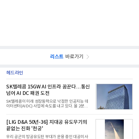
리스트
바로가기
헤드라인
SK텔레콤 15GW AI 인프라 꿈꾼다…통신
넘어 AI DC 패권 도전
SK텔레콤이 미래 성장동력으로 낙점한 인공지능 데
이터센터(AI DC) 사업에 속도를 내고 있다. 올 2분기
AI 데이터센터 매출이 90% 이상 급증한 데 이어, 오
는 2035년까지 총 15GW(기가와트) 규모의 AI DC를
구축하겠다는 대형 청사진을 제시하면서다. 이에 따
[LIG D&A 50년-36] 지대공 유도무기의
라 경쟁 구도 역시 이동통신사인 KT, LG유플러스를
끝없는 진화 '천궁'
넘어 네이버, 삼성SDS 등 IT 인프라 기업으로 확장되
고 있다.7일 SK텔레콤에 따르면 회사는 올해 2분기
우리 공군의 방공유도탄 부대가 운용 중인 대공미사
연결 기준 매출 4조 3591억원, 영업이익 5660억원을