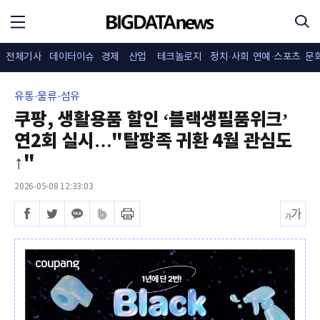
전체기사
데이터이슈
경제
산업
테크놀로지
정치·사회
연예·스포츠
문
유통·물류·섬유
쿠팡, 생활용품 할인 ‘블랙생필품위크’
연2회 실시…"탈팡족 귀환 4월 관심도
↑"
2026-05-08 12:33:03