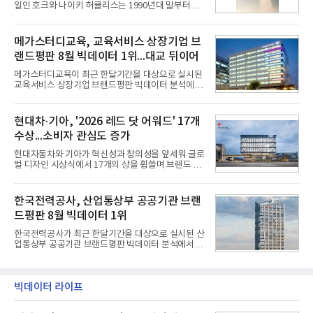
일인 호크와 나이키 허큘리스는 1990년대 말부터 성
기록했다. 매출은 전년 동기 대비 0.5%, 영업이익은
능 면에서 한계를 보이기 시작했다. 이에 따라 정부는
67.3% 증가한 수치다. AI DC 사업의 성장에 더해 수
기존 미사일체계를 대체할 중고도 및 중거리 대공미
익성 중심 경영, 그리고 지난해 발생한 일회성 비용에
사일을 개발하기로 결정했다.처음 KM-SAM 사업으로
메가스터디교육, 교육서비스 상장기업 브
따른 기저효과가 실
불린 이 사업의 명칭은 호크(Iron Hawk, 철매)를 대체
랜드평판 8월 빅데이터 1위...대교 뒤이어
한다는 의미에서 ‘철매Ⅱ’ 로 정해졌다. 철매Ⅱ 개발
사업은 미사일체계 완성 후인 2011년 ‘천궁(天弓)’으
메가스터디교육이 최근 한달기간을 대상으로 실시된
로 다시 장비명이 바뀌었다. 17개 업체와 관련 기관이
교육서비스 상장기업 브랜드평판 빅데이터 분석에서
참여한 가운데 LIG 넥스원은 탐색 개발에서 체계개발
1위를 차지했다. 대교와 디지털대상이 뒤를 이었다.7
완료까지 모든 과정에 참여했다. 1976년 호크 미사일
일 한국기업평판연구소(소장 구창환)는 국내 교육서
창정비 업체로 출발했던 회사가 호크 대체 유도무기
비스 상장기업 브랜드를 대상으로 지난 7월 7일부터
현대차·기아, '2026 레드 닷 어워드' 17개
인 천궁
8월 7일까지 수집된 소비자 빅데이터 10,074,233건
수상...소비자 관심도 증가
을 분석한 결과, 메가스터디교육이 브랜드평판지수
1,710,926을 기록하며 8월 1위에 올랐다고 밝혔다.
현대자동차와 기아가 혁신성과 창의성을 앞세워 글로
분석에 활용된 빅데이터는 지난 7월(9,491,206건) 대
벌 디자인 시상식에서 17개의 상을 휩쓸며 브랜드 경
비 6.14% 증가한 수치로, 교육서비스 상장기업 브랜
쟁력을 다시 한번 입증했다.현대자동차·기아는 '2026
드에 대한 소비자 관심이 확대됐다.연구소에 따르면 8
레드 닷 어워드: 브랜드 & 커뮤니케이션 디자인 부문
월 교육서비스 상장기업 브랜드평판 순위는 메가스터
(Red Dot Design Award: Brand &
한국전력공사, 산업통상부 공공기관 브랜
디교육, 대교, 디지
Communication Design)'에서 최우수상 2개, 본상
드평판 8월 빅데이터 1위
15개를 수상했다고 7일 밝혔다.'레드 닷 어워드'는 독
일 iF, 미국 IDEA와 함께 세계 3대 디자인 시상식으로
한국전력공사가 최근 한달기간을 대상으로 실시된 산
손꼽히는 세계 최대 규모의 디자인 공모전이다. 독일
업통상부 공공기관 브랜드평판 빅데이터 분석에서 1
노르트라인 베스트팔렌 디자인센터(Design
위를 차지했다. 한국가스공사와 한국수력원자력이 순
Zentrum Nordrhein Westfalen)가 주관해 매년 ▲
으로 뒤를 이었다.7일 한국기업평판연구소(소장 구창
제품 디자인 ▲브랜드 & 커뮤니케이션 디자인 ▲디
환)는 산업통상부 공공기관 41개 브랜드를 대상으로
자인 콘셉트 각 부문에서 우수한
지난 7월 7일부터 8월 7일까지 수집된 소비자 빅데이
빅데이터 라이프
터 91,102,549건을 분석한 결과, 한국전력공사가 브
랜드평판지수 10,670,633을 기록하며 8월 1위에 올