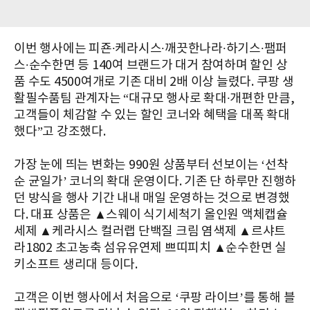
이번 행사에는 피죤∙케라시스∙깨끗한나라∙하기스∙팸퍼
스∙순수한면 등 140여 브랜드가 대거 참여하며 할인 상
품 수도 4500여개로 기존 대비 2배 이상 늘렸다. 쿠팡 생
활필수품팀 관계자는 “대규모 행사로 확대∙개편한 만큼,
고객들이 체감할 수 있는 할인 코너와 혜택을 대폭 확대
했다”고 강조했다.
가장 눈에 띄는 변화는 990원 상품부터 선보이는 ‘선착
순 균일가’ 코너의 확대 운영이다. 기존 단 하루만 진행하
던 방식을 행사 기간 내내 매일 운영하는 것으로 변경했
다. 대표 상품은 ▲스웨이 식기세척기 올인원 액체캡슐
세제 ▲케라시스 컬러랩 단백질 크림 염색제 ▲르샤트
라1802 초고농축 섬유유연제 쁘띠피치 ▲순수한면 실
키소프트 생리대 등이다.
고객은 이번 행사에서 처음으로 ‘쿠팡 라이브’를 통해 블