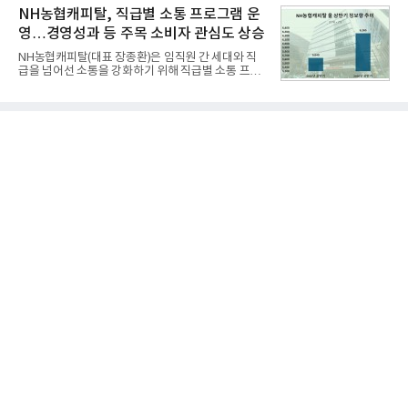
운영된다.◆ 디자인·공간·안전·성능 전반에서 차급을
소비자 호응에 힘입어 지난 7월 13일 첫 선을 보인 지
NH농협캐피탈, 직급별 소통 프로그램 운
넘
단 18일 만에 누적 판매량 50만 개를 돌파하는 성과를
영…경영성과 등 주목 소비자 관심도 상승
거두었다.이번 신제품은 개발진이 전국의 닭한마리
전문점을 직접 찾아 다니며 최적의 육수 비율을 완성
NH농협캐피탈(대표 장종환)은 임직원 간 세대와 직
했다. 자극적이지 않으면서도 깊은 닭육수에 마늘의
급을 넘어선 소통을 강화하기 위해 직급별 소통 프로
개운한 풍미를 더했으며, 국물이 잘 배어들면서도 쫄
그램'너하(NH)고, 나하(NH)고, NH GO!'를 지난 27일
깃한 식감이 살아있는 칼국수 면발을 정교하게 구현
부터 30일까지 서울 원센티널 NH농협캐피탈타워 22
했다는게 회사측의 설명이다.실제 현장 시식 행사에
층에서 운영했다고 31일 밝혔다.이번 프로그램은 경
서도
영지원부 홍보팀과 2026년 새로이(e)＊가 공동 주관
했으며, ▲팀장·부장(7.27), ▲계장·주임(7.28), ▲과
장·차장(7.29), ▲대리(7.30) 등 직급별로 총 4회에 걸
쳐 진행됐다.참고로 새로이(e)는 NH농협캐피탈 MZ
세대들로(과장~계장) 구성된 자율 참여조직으로, 조
직문화 혁신과 업무 효율성 향상을 위한 다양한 활동
을 추진하며,새로운 변화와 이로운 영향력을 조직전
반에 전파하는 역할