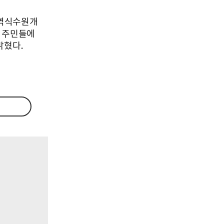
지역식수원개
역 주민들에
밝혔다.