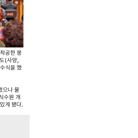
 착공한 봉
도(사양,
통수식을 했
했으나 물
식수원 개
있게 됐다.