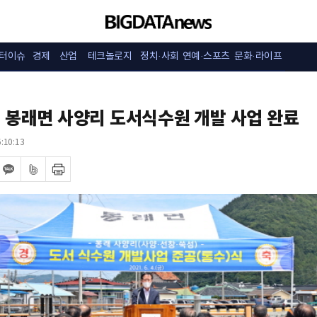
터이슈
경제
산업
테크놀로지
정치·사회
연예·스포츠
문화·라이프
 봉래면 사양리 도서식수원 개발 사업 완료
:10:13