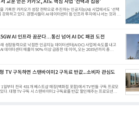
 교훈 얻은 카카오, AI도 핵심 사업 '선택과 집중'
테스크포스(TF)와 합심해 본격적인 개선 작업에 착수했다.홍상어 유도탄의 모
을 기록한 카카오가 성장 전략으로 추진하는 인공지능(AI) 사업에서도 ‘선택
를 강화하고 있다. 경쟁사들이 AI 데이터센터 등 인프라 투자에 나서는 것과 달
‘카카오톡’이라는 플랫폼 경쟁력을 활용한 AI 에이전트 서비스에 집중하는 전
무리한 사업 확장 과정에서 겪었던 시행착오를 되풀이하지 않고 핵심 역량에
지로 풀이된다.7일 업계에 따르면 카카오는 올해 2분기 연결 기준 매출 2조
업이익 2770억원을 기록했다. 전년 동기 대비 매출과 영업이익은 각각 9%,
5GW AI 인프라 꿈꾼다…통신 넘어 AI DC 패권 도전
모두 분기 기준 역대 최대치다. 상반기 기준 매출은 4조405억원, 영업이익은
래 성장동력으로 낙점한 인공지능 데이터센터(AI DC) 사업에 속도를 내고
 AI 데이터센터 매출이 90% 이상 급증한 데 이어, 오는 2035년까지 총
트) 규모의 AI DC를 구축하겠다는 대형 청사진을 제시하면서다. 이에 따라 경
이동통신사인 KT, LG유플러스를 넘어 네이버, 삼성SDS 등 IT 인프라 기업으
다.7일 SK텔레콤에 따르면 회사는 올해 2분기 연결 기준 매출 4조 3591억
660억원을 기록했다. 매출은 전년 동기 대비 0.5%, 영업이익은 67.3% 증가
대형 TV 구독하면 스탠바이미2 구독료 반값...소비자 관심도
I DC 사업의 성장에 더해 수익성 중심 경영, 그리고 지난해 발생한 일회성 비용
과가 실
 1일부터 전국 431개 베스트샵 매장(백화점 포함)에서 TV 번들 구독 프로모
있다. 대형 TV 구독 시 스탠바이미2 구독료를 반값 할인해주는 프로모션이
5·77·83형 올레드, 75·86·100형 마이크로 RGB, 75·86형 미니 RGB 등 거
기가 높은 베스트셀러 TV 20개 모델이며, 동시 구독 계약 시 스탠바이미2(모델
GA) 구독료를 50% 할인 받을 수 있다. 프로모션 대상 모델과 혜택, 구독료 등
사항은 베스트샵 판매 매니저에게 문의하면 자세히 안내받을 수 있다.LG TV
용하면 최대 6년까지 구독 계약기간 내 무상 A/S를 받을 수 있으며, 이사 등