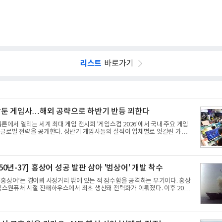
리스트
바로가기
둔 게임사…해외 공략으로 하반기 반등 꾀한다
쾰른에서 열리는 세계 최대 게임 전시회 '게임스컴 2026'에서 국내 주요 게임
 글로벌 전략을 공개한다. 상반기 게임사들의 실적이 업체별로 엇갈린 가운데
행과 해외 시장 성과가 실적을 좌우할 핵심 변수로 떠오르고 있다.8일 업계
해 상반기 게임업계는 기업별 성적표가 크게 갈렸다. 대표적으로 크래프톤은
틀그라운드'의 안정적인 성장에 힘입어 상반기 연결 기준 매출 2조6616억원, 영
억원으로 역대 최대 실적을 기록했다. 엔씨도 올해 출시한 '아이온2' 등에 힘입
A 50년-37] 홍상어 성공 발판 삼아 '범상어' 개발 착수
거둘 것으로 전망된다.반면 넷마블은 2분기 매출이 증가했지만 영업이익은 전
홍상어’는 경어뢰 사정거리 밖에 있는 적 잠수함을 공격하는 무기이다. 홍상
 넥스원퓨처 시절 진해하우스에서 최초 생산돼 전력화가 이뤄졌다. 이후 2012
함(KDX-1) 이상의 함정에 실전 배치됐다.그해 7월 해군은 동해상에서 성능
상어 시험발사를 실시했다. 이때 홍상어가 목표 지점에서 입수한 후 표적을
 물속에서 멈춰버리는 예상 밖의 일이 벌어졌다. 2차 품질확인 사격 시험에
 결과를 얻지 못했다. 완벽한 신뢰성 확보를 위해 LIG넥스원은 국방과학연