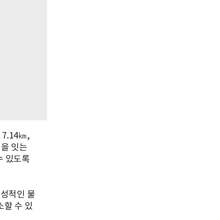
.14㎞,
섬을 잇는
수 있도록
만성적인 물
할 수 있