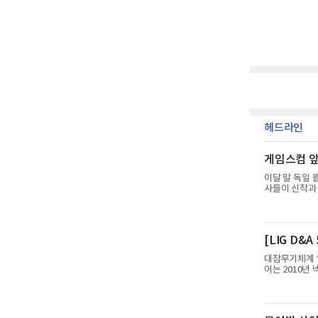
헤드라인
게임스컴 앞
이달 말 독일 
사들이 신작과
하반기 신작 흥
에 따르면 올
'PUBG: 배
업이익 9725
[LIG D&
어 호실적을 
년 동기 대
대잠무기체계 ‘
어는 2010년
년 한국형 구축
검증을 위해 홍
타격하지 못하고
서도 만족스러운