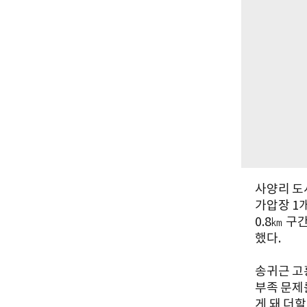
사양리 도
가압장 1
0.8㎞ 
했다.
송귀근 고
부족 문제
게 돼 더할