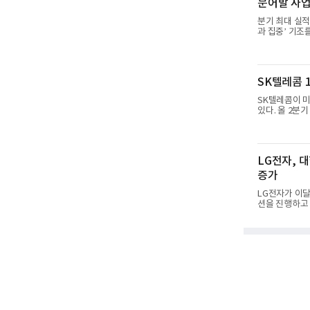
문어발 사업서
구소(ADD) 
든 분야를
분기 최대 실적
과 집중’ 기조
리, 카카오는 
략이다. 과거 
집중하겠다는 취
985억원, 영
SK텔레콤 1
36% 증가해 
4884억
SK텔레콤이 미
있다. 올 2분기
15GW(기가와
쟁 구도 역시 
로 확장되고 있
원, 영업이익 5
LG전자, 
한 수치다. A
에 따른 기저효
증가
LG전자가 이달
션을 진행하고 
다.대상 제품은 6
실용 TV로 인
명 27LX6TP
프로모션 세부 
를 구독으로 이
으로 이전