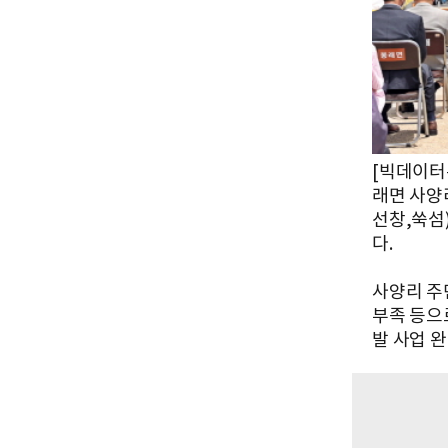
[빅데이터뉴
래면 사양
선창,쑥섬
다.
사양리 주
부족 등으
발 사업 