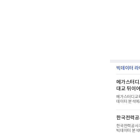
빅데이터 라
메가스터디교
대교 뒤이
메가스터디교육
데이터 분석에
소(소장 구창환
까지 수집된 소
지수 1,710
한국전력공사
월(9,491,2
관심이 확대됐
한국전력공사가
디교육, 대교,
빅데이터 분석
다.7일 한국