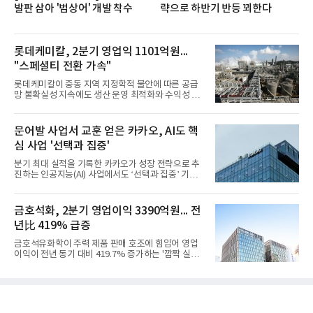
발판 삼아 '범상어' 개발 착수
략으로 하반기 반등 꾀한다
롯데케미칼, 2분기 영업익 1101억원...
"스페셜티 전환 가속"
롯데케미칼이 중동 지역 지정학적 불안에 따른 공급
망 불확실성 지속에도 생산 운영 최적화와 수익성 중
심의 사업 운영을 통해 전분기에 이어 흑자 기조를 이
어갔다.롯데케미칼이 2026년 2분기 연결 기준 매출
액 5조6864억원, 영업이익 1101억원을 기록했다고 7
문어발 사업서 교훈 얻은 카카오, AI도 핵
일 밝혔다. 사업별로는 기초화학 부문(롯데케미칼 기
심 사업 '선택과 집중'
초소재사업·LC타이탄·LC USA·롯데대산석화)이 매
출 3조9403억원, 영업이익 23억원을 기록했다. 정기
분기 최대 실적을 기록한 카카오가 성장 전략으로 추
보수 영향과 원료 가격 변동에 따른 래깅 효과로 전분
진하는 인공지능(AI) 사업에서도 ‘선택과 집중’ 기조
기 대비 수익성은 둔화됐지만 흑자 전환 흐름을 유지
를 강화하고 있다. 경쟁사들이 AI 데이터센터 등 인프
했다.첨단소재 부문은 매출 1조1551억원, 영업이익
라 투자에 나서는 것과 달리, 카카오는 ‘카카오톡’이
1325억원을 기록했다. 주요 제품의 스프레드 확대와
라는 플랫폼 경쟁력을 활용한 AI 에이전트 서비스에
금호석화, 2분기 영업이익 3390억원... 전
우호적인 환율 효과
집중하는 전략이다. 과거 무리한 사업 확장 과정에서
년比 419% 급증
겪었던 시행착오를 되풀이하지 않고 핵심 역량에 집
중하겠다는 취지로 풀이된다.7일 업계에 따르면 카카
금호석유화학이 주력 제품 판매 호조에 힘입어 영업
오는 올해 2분기 연결 기준 매출 2조985억원, 영업이
이익이 전년 동기 대비 419.7% 증가하는 '깜짝 실
익 2770억원을 기록했다. 전년 동기 대비 매출과 영업
적'을 냈다. 금호석유화학은 연결 기준 올해 2분기 영
이익은 각각 9%, 36% 증가해 모두 분기 기준 역대
업이익이 3390억원으로 지난해 동기보다 419.7% 증
최대치다. 상반기 기준 매출은 4조405억원, 영업이익
가한 것으로 잠정 집계됐다고 7일 공시했다.매출은 2
은 4884억
조2682억원으로 지난해 동기 대비 27.9% 증가했다.
순이익은 3004억원으로 420.4% 늘었다.이번 호실적