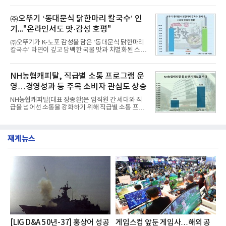
을 공개하고 5일부터 계약을 시작한다고 밝혔다.아반
구소에 따르면 8월 산업통상자원부 공공기관 브랜드
떼는 6년 만에 선보이는 8세대 완전변경 모델로, ▲정
평판 30위 순위는 한국전력공사, 한국가스공사, 한국
교한 선과 면을 중심으로 완성한 파격적인 디자인 ▲
㈜오뚜기 ‘동대문식 닭한마리 칼국수’ 인
수력원자력, 한국석
과거 중형 세단 수준으로 확대된 차체 제원 ▲글로벌
기..."온라인서도 맛·감성 호평"
최고 수준의 안전성 ▲성능과 효율을 동시에 높인 주
행 완성도 ▲첨단 편의 및 디지털 사양 적용 등을 통해
㈜오뚜기가 K-노포 감성을 담은 ‘동대문식 닭한마리
글로벌 준중형 세단의 새로운 기준을 세웠다.아반떼
칼국수’ 라면이 깊고 담백한 국물 맛과 차별화된 스토
는 가솔린 2.0과 1.6 하이브리드 두 가지 파워트레인
리로 출시 초기부터 높은 인기를 얻고 있다고 4일 밝
과 모던, 프리미엄, 인스퍼레이션 세 가지 트림으로
혔다.‘동대문식 닭한마리 칼국수’는 예상을 뛰어넘는
운영된다.◆ 디자인·공간·안전·성능 전반에서 차급을
소비자 호응에 힘입어 지난 7월 13일 첫 선을 보인 지
NH농협캐피탈, 직급별 소통 프로그램 운
넘
단 18일 만에 누적 판매량 50만 개를 돌파하는 성과를
영…경영성과 등 주목 소비자 관심도 상승
거두었다.이번 신제품은 개발진이 전국의 닭한마리
전문점을 직접 찾아 다니며 최적의 육수 비율을 완성
NH농협캐피탈(대표 장종환)은 임직원 간 세대와 직
했다. 자극적이지 않으면서도 깊은 닭육수에 마늘의
급을 넘어선 소통을 강화하기 위해 직급별 소통 프로
개운한 풍미를 더했으며, 국물이 잘 배어들면서도 쫄
그램'너하(NH)고, 나하(NH)고, NH GO!'를 지난 27일
깃한 식감이 살아있는 칼국수 면발을 정교하게 구현
부터 30일까지 서울 원센티널 NH농협캐피탈타워 22
했다는게 회사측의 설명이다.실제 현장 시식 행사에
층에서 운영했다고 31일 밝혔다.이번 프로그램은 경
서도
재계뉴스
영지원부 홍보팀과 2026년 새로이(e)＊가 공동 주관
했으며, ▲팀장·부장(7.27), ▲계장·주임(7.28), ▲과
장·차장(7.29), ▲대리(7.30) 등 직급별로 총 4회에 걸
쳐 진행됐다.참고로 새로이(e)는 NH농협캐피탈 MZ
세대들로(과장~계장) 구성된 자율 참여조직으로, 조
직문화 혁신과 업무 효율성 향상을 위한 다양한 활동
을 추진하며,새로운 변화와 이로운 영향력을 조직전
반에 전파하는 역할
[LIG D&A 50년-37] 홍상어 성공
게임스컴 앞둔 게임사…해외 공