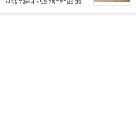
(백화점 포함)에서 TV 번들 구독 프로모션을 진행하고
기록했다. 매출은 전년 동기 대비 0.5%, 영업이익은
있다. 대형 TV 구독 시 스탠바이미2 구독료를 반값 할
67.3% 증가한 수치다. AI DC 사업의 성장에 더해 수
인해주는 프로모션이다.대상 제품은 65·77·83형 올
익성 중심 경영, 그리고 지난해 발생한 일회성 비용에
레드, 75·86·100형 마이크로 RGB, 75·86형 미니
따른 기저효과가 실
RGB 등 거실용 TV로 인기가 높은 베스트셀러 TV 20
개 모델이며, 동시 구독 계약 시 스탠바이미2(모델명
27LX6TPGA) 구독료를 50% 할인 받을 수 있다. 프로
모션 대상 모델과 혜택, 구독료 등 프로모션 세부 사항
은 베스트샵 판매 매니저에게 문의하면 자세히 안내
받을 수 있다.LG TV를 구독으로 이용하면 최대 6년까
지 구독 계약기간 내 무상 A/S를 받을 수 있으며, 이사
등으로 이전