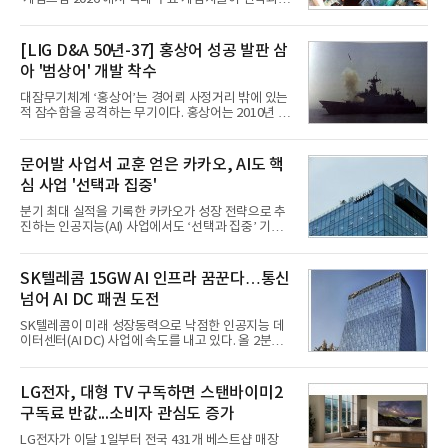
로벌 전략을 공개한다. 상반기 게임사들의 실적이 업
체별로 엇갈린 가운데 하반기 신작 흥행과 해외 시장
성과가 실적을 좌우할 핵심 변수로 떠오르고 있다.8일
[LIG D&A 50년-37] 홍상어 성공 발판 삼
업계에 따르면 올해 상반기 게임업계는 기업별 성적
아 '범상어' 개발 착수
표가 크게 갈렸다. 대표적으로 크래프톤은 'PUBG: 배
틀그라운드'의 안정적인 성장에 힘입어 상반기 연결
대잠무기체계 ‘홍상어’는 경어뢰 사정거리 밖에 있는
기준 매출 2조6616억원, 영업이익 9725억원으로 역
적 잠수함을 공격하는 무기이다. 홍상어는 2010년 넥
대 최대 실적을 기록했다. 엔씨도 올해 출시한 '아이온
스원퓨처 시절 진해하우스에서 최초 생산돼 전력화가
2' 등에 힘입어 호실적을 거둘 것으로 전망된다.반면
이뤄졌다. 이후 2012년 한국형 구축함(KDX-1) 이상
넷마블은 2분기 매출이 증가했지만 영업이익은 전년
의 함정에 실전 배치됐다.그해 7월 해군은 동해상에서
문어발 사업서 교훈 얻은 카카오, AI도 핵
동기 대
성능 검증을 위해 홍상어 시험발사를 실시했다. 이때
심 사업 '선택과 집중'
홍상어가 목표 지점에서 입수한 후 표적을 타격하지
못하고 물속에서 멈춰버리는 예상 밖의 일이 벌어졌
분기 최대 실적을 기록한 카카오가 성장 전략으로 추
다. 2차 품질확인 사격 시험에서도 만족스러운 결과를
진하는 인공지능(AI) 사업에서도 ‘선택과 집중’ 기조
얻지 못했다. 완벽한 신뢰성 확보를 위해 LIG넥스원은
를 강화하고 있다. 경쟁사들이 AI 데이터센터 등 인프
국방과학연구소(ADD) 테스크포스(TF)와 합심해 본
라 투자에 나서는 것과 달리, 카카오는 ‘카카오톡’이
격적인 개선 작업에 착수했다.홍상어 유도탄의 모든
라는 플랫폼 경쟁력을 활용한 AI 에이전트 서비스에
SK텔레콤 15GW AI 인프라 꿈꾼다…통신
분야를
집중하는 전략이다. 과거 무리한 사업 확장 과정에서
넘어 AI DC 패권 도전
겪었던 시행착오를 되풀이하지 않고 핵심 역량에 집
중하겠다는 취지로 풀이된다.7일 업계에 따르면 카카
SK텔레콤이 미래 성장동력으로 낙점한 인공지능 데
오는 올해 2분기 연결 기준 매출 2조985억원, 영업이
이터센터(AI DC) 사업에 속도를 내고 있다. 올 2분기
익 2770억원을 기록했다. 전년 동기 대비 매출과 영업
AI 데이터센터 매출이 90% 이상 급증한 데 이어, 오
이익은 각각 9%, 36% 증가해 모두 분기 기준 역대
는 2035년까지 총 15GW(기가와트) 규모의 AI DC를
최대치다. 상반기 기준 매출은 4조405억원, 영업이익
구축하겠다는 대형 청사진을 제시하면서다. 이에 따
LG전자, 대형 TV 구독하면 스탠바이미2
은 4884억
라 경쟁 구도 역시 이동통신사인 KT, LG유플러스를
구독료 반값...소비자 관심도 증가
넘어 네이버, 삼성SDS 등 IT 인프라 기업으로 확장되
고 있다.7일 SK텔레콤에 따르면 회사는 올해 2분기
LG전자가 이달 1일부터 전국 431개 베스트샵 매장
연결 기준 매출 4조 3591억원, 영업이익 5660억원을