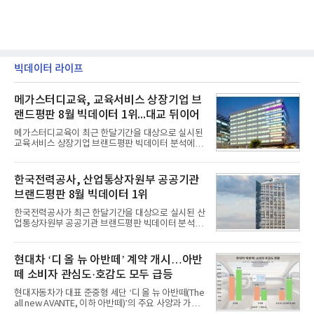
빅데이터 라이프
메가스터디교육, 교육서비스 상장기업 브
랜드평판 8월 빅데이터 1위...대교 뒤이어
메가스터디교육이 최근 한달기간을 대상으로 실시된
교육서비스 상장기업 브랜드평판 빅데이터 분석에서
1위를 차지했다. 대교와 디지털대상이 뒤를 이었다.7
일 한국기업평판연구소(소장 구창환)는 국내 교육서
비스 상장기업 브랜드를 대상으로 지난 7월 7일부터
한국전력공사, 산업통상자원부 공공기관
8월 7일까지 수집된 소비자 빅데이터 10,074,233건
브랜드평판 8월 빅데이터 1위
을 분석한 결과, 메가스터디교육이 브랜드평판지수
1,710,926을 기록하며 8월 1위에 올랐다고 밝혔다.
한국전력공사가 최근 한달기간을 대상으로 실시된 산
분석에 활용된 빅데이터는 지난 7월(9,491,206건) 대
업통상자원부 공공기관 브랜드평판 빅데이터 분석에
비 6.14% 증가한 수치로, 교육서비스 상장기업 브랜
서 1위를 차지했다. 한국가스공사와 한국수력원자력
드에 대한 소비자 관심이 확대됐다.연구소에 따르면 8
이 순으로 뒤를 이었다.7일 한국기업평판연구소(소장
월 교육서비스 상장기업 브랜드평판 순위는 메가스터
구창환)는 산업통상자원부 공공기관 41개 브랜드를
현대차 ‘디 올 뉴 아반떼’ 계약 개시…아반
디교육, 대교, 디지
대상으로 지난 7월 7일부터 8월 7일까지 수집된 소비
떼 소비자 관심도·호감도 모두 급등
자 빅데이터 91,102,549건을 분석한 결과, 한국전력
공사가 브랜드평판지수 10,670,633을 기록하며 8월
현대자동차가 대표 준중형 세단 ‘디 올 뉴 아반떼(The
1위에 올랐다고 밝혔다. 분석에 활용된 빅데이터는 지
all new AVANTE, 이하 아반떼)’의 주요 사양과 가격
난 7월(88,893,823건) 대비 2.48% 증가한 수치다.연