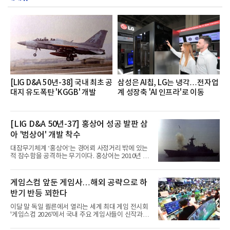
했으며, ▲팀장·부장(7.27), ▲계장·주임(7.28), ▲과
장·차장(7.29), ▲대리(7.30) 등 직급별로 총 4회에 걸
쳐 진행됐다.참고로 새로이(e)는 NH농협캐피탈 MZ
세대들로(과장~계장) 구성된 자율 참여조직으로, 조
직문화 혁신과 업무 효율성 향상을 위한 다양한 활동
을 추진하며,새로운 변화와 이로운 영향력을 조직전
반에 전파하는 역할
[LIG D&A 50년-38] 국내 최초 공
삼성은 AI칩, LG는 냉각…전자업
대지 유도폭탄 'KGGB' 개발
계 성장축 'AI 인프라'로 이동
[LIG D&A 50년-37] 홍상어 성공 발판 삼
아 '범상어' 개발 착수
대잠무기체계 ‘홍상어’는 경어뢰 사정거리 밖에 있는
적 잠수함을 공격하는 무기이다. 홍상어는 2010년 넥
스원퓨처 시절 진해하우스에서 최초 생산돼 전력화가
이뤄졌다. 이후 2012년 한국형 구축함(KDX-1) 이상
의 함정에 실전 배치됐다.그해 7월 해군은 동해상에서
게임스컴 앞둔 게임사…해외 공략으로 하
성능 검증을 위해 홍상어 시험발사를 실시했다. 이때
반기 반등 꾀한다
홍상어가 목표 지점에서 입수한 후 표적을 타격하지
못하고 물속에서 멈춰버리는 예상 밖의 일이 벌어졌
이달 말 독일 쾰른에서 열리는 세계 최대 게임 전시회
다. 2차 품질확인 사격 시험에서도 만족스러운 결과를
'게임스컴 2026'에서 국내 주요 게임사들이 신작과 글
얻지 못했다. 완벽한 신뢰성 확보를 위해 LIG넥스원은
로벌 전략을 공개한다. 상반기 게임사들의 실적이 업
국방과학연구소(ADD) 테스크포스(TF)와 합심해 본