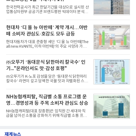
을 분석한 결과, 메가스터디교육이 브랜드평판지수
1,710,926을 기록하며 8월 1위에 올랐다고 밝혔다.
한국전력공사가 최근 한달기간을 대상으로 실시된 산
분석에 활용된 빅데이터는 지난 7월(9,491,206건) 대
업통상자원부 공공기관 브랜드평판 빅데이터 분석에
비 6.14% 증가한 수치로, 교육서비스 상장기업 브랜
서 1위를 차지했다. 한국가스공사와 한국수력원자력
드에 대한 소비자 관심이 확대됐다.연구소에 따르면 8
이 순으로 뒤를 이었다.7일 한국기업평판연구소(소장
월 교육서비스 상장기업 브랜드평판 순위는 메가스터
구창환)는 산업통상자원부 공공기관 41개 브랜드를
현대차 ‘디 올 뉴 아반떼’ 계약 개시…아반
디교육, 대교, 디지
대상으로 지난 7월 7일부터 8월 7일까지 수집된 소비
떼 소비자 관심도·호감도 모두 급등
자 빅데이터 91,102,549건을 분석한 결과, 한국전력
공사가 브랜드평판지수 10,670,633을 기록하며 8월
현대자동차가 대표 준중형 세단 ‘디 올 뉴 아반떼(The
1위에 올랐다고 밝혔다. 분석에 활용된 빅데이터는 지
all new AVANTE, 이하 아반떼)’의 주요 사양과 가격
난 7월(88,893,823건) 대비 2.48% 증가한 수치다.연
을 공개하고 5일부터 계약을 시작한다고 밝혔다.아반
구소에 따르면 8월 산업통상자원부 공공기관 브랜드
떼는 6년 만에 선보이는 8세대 완전변경 모델로, ▲정
평판 30위 순위는 한국전력공사, 한국가스공사, 한국
교한 선과 면을 중심으로 완성한 파격적인 디자인 ▲
㈜오뚜기 ‘동대문식 닭한마리 칼국수’ 인
수력원자력, 한국석
과거 중형 세단 수준으로 확대된 차체 제원 ▲글로벌
기..."온라인서도 맛·감성 호평"
최고 수준의 안전성 ▲성능과 효율을 동시에 높인 주
행 완성도 ▲첨단 편의 및 디지털 사양 적용 등을 통해
㈜오뚜기가 K-노포 감성을 담은 ‘동대문식 닭한마리
글로벌 준중형 세단의 새로운 기준을 세웠다.아반떼
칼국수’ 라면이 깊고 담백한 국물 맛과 차별화된 스토
는 가솔린 2.0과 1.6 하이브리드 두 가지 파워트레인
리로 출시 초기부터 높은 인기를 얻고 있다고 4일 밝
과 모던, 프리미엄, 인스퍼레이션 세 가지 트림으로
혔다.‘동대문식 닭한마리 칼국수’는 예상을 뛰어넘는
운영된다.◆ 디자인·공간·안전·성능 전반에서 차급을
소비자 호응에 힘입어 지난 7월 13일 첫 선을 보인 지
NH농협캐피탈, 직급별 소통 프로그램 운
넘
단 18일 만에 누적 판매량 50만 개를 돌파하는 성과를
영…경영성과 등 주목 소비자 관심도 상승
거두었다.이번 신제품은 개발진이 전국의 닭한마리
전문점을 직접 찾아 다니며 최적의 육수 비율을 완성
NH농협캐피탈(대표 장종환)은 임직원 간 세대와 직
했다. 자극적이지 않으면서도 깊은 닭육수에 마늘의
급을 넘어선 소통을 강화하기 위해 직급별 소통 프로
개운한 풍미를 더했으며, 국물이 잘 배어들면서도 쫄
그램'너하(NH)고, 나하(NH)고, NH GO!'를 지난 27일
깃한 식감이 살아있는 칼국수 면발을 정교하게 구현
부터 30일까지 서울 원센티널 NH농협캐피탈타워 22
했다는게 회사측의 설명이다.실제 현장 시식 행사에
층에서 운영했다고 31일 밝혔다.이번 프로그램은 경
서도
재계뉴스
영지원부 홍보팀과 2026년 새로이(e)＊가 공동 주관