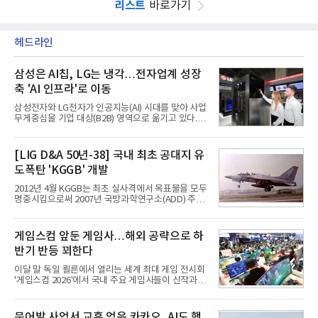
리스트
바로가기
헤드라인
삼성은 AI칩, LG는 냉각…전자업계 성장
축 'AI 인프라'로 이동
삼성전자와 LG전자가 인공지능(AI) 시대를 맞아 사업
무게중심을 기업 대상(B2B) 영역으로 옮기고 있다.
TV와 생활가전 등 전통적인 소비자 시장이 성숙기에
접어든 가운데 삼성전자는 AI 반도체를 중심으로 데
이터센터 생태계 공략을 강화하고 LG전자는 냉각솔
[LIG D&A 50년-38] 국내 최초 공대지 유
루션·전장·로봇 등 기업용 솔루션 사업 확대에 속도를
도폭탄 'KGGB' 개발
내고 있다.9일 업계에 따르면 LG전자는 2분기 생활가
전과 프리미엄 제품 경쟁력에 더해 B2B 사업 확대 효
2012년 4월 KGGB는 최초 실사격에서 목표물을 모두
과로 수익성을 방어한 반면 삼성전자는 디바이스경험
명중시킴으로써 2007년 국방과학연구소(ADD) 주관
(DX) 부문의 TV·생활가전 수익성이 악화됐다. 대신 삼
으로 시작된 KGGB 개발사업에 LIG넥스원은 시제업
성은 AI 메모리 등 반도체 사업을 중심으로 새로운 성
체로 참여했다. 체계개발에는 총 400여억 원의 개발
장 동력을 확보하는 데 집중하고 있다.LG전자는 B2B
비와 62개월의 기간이 소요됐다. 한국형 GPS 유도폭
게임스컴 앞둔 게임사…해외 공략으로 하
사업 확대
탄 KGGB(Korea GPS Guided Bomb)는 국내 최초
반기 반등 꾀한다
의 공대지 유도폭탄으로 2012년에 최종 전투용 적합
판정을 받았다.우리 공군이 운용하는 모든 전투기에
이달 말 독일 쾰른에서 열리는 세계 최대 게임 전시회
탑재할 수 있는 KGGB는 일반목적폭탄(General
'게임스컴 2026'에서 국내 주요 게임사들이 신작과 글
Purpose Bomb)에 장착하여 운용토록 개발됐다.이
로벌 전략을 공개한다. 상반기 게임사들의 실적이 업
는 현재 군에서 보유하고 있는 상당량의 일반목적폭
체별로 엇갈린 가운데 하반기 신작 흥행과 해외 시장
탄을 활용하기 위한 취지였다.항공기에 장착된 KGGB
성과가 실적을 좌우할 핵심 변수로 떠오르고 있다.8일
문어발 사업서 교훈 얻은 카카오, AI도 핵
는 조종사가 휴대하는 명령통신장치(PDU, P