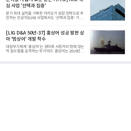
업계에 따르면 올해 상반기 게임업계는 기업별 성적
심 사업 '선택과 집중'
표가 크게 갈렸다. 대표적으로 크래프톤은 'PUBG: 배
틀그라운드'의 안정적인 성장에 힘입어 상반기 연결
분기 최대 실적을 기록한 카카오가 성장 전략으로 추
기준 매출 2조6616억원, 영업이익 9725억원으로 역
진하는 인공지능(AI) 사업에서도 ‘선택과 집중’ 기조
대 최대 실적을 기록했다. 엔씨도 올해 출시한 '아이온
를 강화하고 있다. 경쟁사들이 AI 데이터센터 등 인프
2' 등에 힘입어 호실적을 거둘 것으로 전망된다.반면
라 투자에 나서는 것과 달리, 카카오는 ‘카카오톡’이
넷마블은 2분기 매출이 증가했지만 영업이익은 전년
라는 플랫폼 경쟁력을 활용한 AI 에이전트 서비스에
[LIG D&A 50년-37] 홍상어 성공 발판 삼
동기 대
집중하는 전략이다. 과거 무리한 사업 확장 과정에서
아 '범상어' 개발 착수
겪었던 시행착오를 되풀이하지 않고 핵심 역량에 집
중하겠다는 취지로 풀이된다.7일 업계에 따르면 카카
대잠무기체계 ‘홍상어’는 경어뢰 사정거리 밖에 있는
오는 올해 2분기 연결 기준 매출 2조985억원, 영업이
적 잠수함을 공격하는 무기이다. 홍상어는 2010년 넥
익 2770억원을 기록했다. 전년 동기 대비 매출과 영업
스원퓨처 시절 진해하우스에서 최초 생산돼 전력화가
이익은 각각 9%, 36% 증가해 모두 분기 기준 역대
이뤄졌다. 이후 2012년 한국형 구축함(KDX-1) 이상
최대치다. 상반기 기준 매출은 4조405억원, 영업이익
의 함정에 실전 배치됐다.그해 7월 해군은 동해상에서
은 4884억
성능 검증을 위해 홍상어 시험발사를 실시했다. 이때
홍상어가 목표 지점에서 입수한 후 표적을 타격하지
못하고 물속에서 멈춰버리는 예상 밖의 일이 벌어졌
다. 2차 품질확인 사격 시험에서도 만족스러운 결과를
얻지 못했다. 완벽한 신뢰성 확보를 위해 LIG넥스원은
국방과학연구소(ADD) 테스크포스(TF)와 합심해 본
격적인 개선 작업에 착수했다.홍상어 유도탄의 모든
분야를