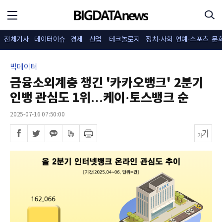
전체기사
데이터이슈
경제
산업
테크놀로지
정치·사회
연예·스포츠
문
빅데이터
금융소외계층 챙긴 '카카오뱅크' 2분기
인뱅 관심도 1위…케이·토스뱅크 순
2025-07-16 07:50:00