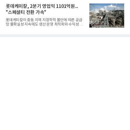
체별로 엇갈린 가운데 하반기 신작 흥행과 해외 시장
격적인 개선 작업에 착수했다.홍상어 유도탄의 모든
성과가 실적을 좌우할 핵심 변수로 떠오르고 있다.8일
롯데케미칼, 2분기 영업익 1101억원...
분야를
업계에 따르면 올해 상반기 게임업계는 기업별 성적
"스페셜티 전환 가속"
표가 크게 갈렸다. 대표적으로 크래프톤은 'PUBG: 배
틀그라운드'의 안정적인 성장에 힘입어 상반기 연결
롯데케미칼이 중동 지역 지정학적 불안에 따른 공급
기준 매출 2조6616억원, 영업이익 9725억원으로 역
망 불확실성 지속에도 생산 운영 최적화와 수익성 중
대 최대 실적을 기록했다. 엔씨도 올해 출시한 '아이온
심의 사업 운영을 통해 전분기에 이어 흑자 기조를 이
2' 등에 힘입어 호실적을 거둘 것으로 전망된다.반면
어갔다.롯데케미칼이 2026년 2분기 연결 기준 매출
넷마블은 2분기 매출이 증가했지만 영업이익은 전년
액 5조6864억원, 영업이익 1101억원을 기록했다고 7
동기 대
일 밝혔다. 사업별로는 기초화학 부문(롯데케미칼 기
초소재사업·LC타이탄·LC USA·롯데대산석화)이 매
출 3조9403억원, 영업이익 23억원을 기록했다. 정기
보수 영향과 원료 가격 변동에 따른 래깅 효과로 전분
기 대비 수익성은 둔화됐지만 흑자 전환 흐름을 유지
했다.첨단소재 부문은 매출 1조1551억원, 영업이익
1325억원을 기록했다. 주요 제품의 스프레드 확대와
우호적인 환율 효과