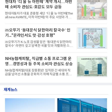
구창환)는 산업통상자원부 공공기관 41개 브랜드를
현대차 ‘디 올 뉴 아반떼’ 계약 개시…아반
디교육, 대교, 디지
대상으로 지난 7월 7일부터 8월 7일까지 수집된 소비
떼 소비자 관심도·호감도 모두 급등
자 빅데이터 91,102,549건을 분석한 결과, 한국전력
공사가 브랜드평판지수 10,670,633을 기록하며 8월
현대자동차가 대표 준중형 세단 ‘디 올 뉴 아반떼(The
1위에 올랐다고 밝혔다. 분석에 활용된 빅데이터는 지
all new AVANTE, 이하 아반떼)’의 주요 사양과 가격
난 7월(88,893,823건) 대비 2.48% 증가한 수치다.연
을 공개하고 5일부터 계약을 시작한다고 밝혔다.아반
구소에 따르면 8월 산업통상자원부 공공기관 브랜드
떼는 6년 만에 선보이는 8세대 완전변경 모델로, ▲정
평판 30위 순위는 한국전력공사, 한국가스공사, 한국
교한 선과 면을 중심으로 완성한 파격적인 디자인 ▲
㈜오뚜기 ‘동대문식 닭한마리 칼국수’ 인
수력원자력, 한국석
과거 중형 세단 수준으로 확대된 차체 제원 ▲글로벌
기..."온라인서도 맛·감성 호평"
최고 수준의 안전성 ▲성능과 효율을 동시에 높인 주
행 완성도 ▲첨단 편의 및 디지털 사양 적용 등을 통해
㈜오뚜기가 K-노포 감성을 담은 ‘동대문식 닭한마리
글로벌 준중형 세단의 새로운 기준을 세웠다.아반떼
칼국수’ 라면이 깊고 담백한 국물 맛과 차별화된 스토
는 가솔린 2.0과 1.6 하이브리드 두 가지 파워트레인
리로 출시 초기부터 높은 인기를 얻고 있다고 4일 밝
과 모던, 프리미엄, 인스퍼레이션 세 가지 트림으로
혔다.‘동대문식 닭한마리 칼국수’는 예상을 뛰어넘는
운영된다.◆ 디자인·공간·안전·성능 전반에서 차급을
소비자 호응에 힘입어 지난 7월 13일 첫 선을 보인 지
NH농협캐피탈, 직급별 소통 프로그램 운
넘
단 18일 만에 누적 판매량 50만 개를 돌파하는 성과를
영…경영성과 등 주목 소비자 관심도 상승
거두었다.이번 신제품은 개발진이 전국의 닭한마리
전문점을 직접 찾아 다니며 최적의 육수 비율을 완성
NH농협캐피탈(대표 장종환)은 임직원 간 세대와 직
했다. 자극적이지 않으면서도 깊은 닭육수에 마늘의
급을 넘어선 소통을 강화하기 위해 직급별 소통 프로
개운한 풍미를 더했으며, 국물이 잘 배어들면서도 쫄
그램'너하(NH)고, 나하(NH)고, NH GO!'를 지난 27일
깃한 식감이 살아있는 칼국수 면발을 정교하게 구현
부터 30일까지 서울 원센티널 NH농협캐피탈타워 22
했다는게 회사측의 설명이다.실제 현장 시식 행사에
층에서 운영했다고 31일 밝혔다.이번 프로그램은 경
서도
재계뉴스
영지원부 홍보팀과 2026년 새로이(e)＊가 공동 주관
했으며, ▲팀장·부장(7.27), ▲계장·주임(7.28), ▲과
장·차장(7.29), ▲대리(7.30) 등 직급별로 총 4회에 걸
쳐 진행됐다.참고로 새로이(e)는 NH농협캐피탈 MZ
세대들로(과장~계장) 구성된 자율 참여조직으로, 조
직문화 혁신과 업무 효율성 향상을 위한 다양한 활동
을 추진하며,새로운 변화와 이로운 영향력을 조직전