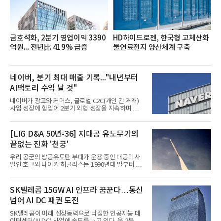
반에 전파하는 역할
금호석화, 2분기 영업이익 3390
HD하이드로젠, 한국형 고체산화
억원... 전년比 419% 급증
물연료전지 양산체계 구축
네이버, 분기 최대 매출 기록..."내년부터
AI팩토리 수익 날 것"
네이버가 광고와 커머스, 글로벌 C2C(개인 간 거래)
사업 성장에 힘입어 2분기 외형 성장을 지속하며 역대
최대 매출을 기록했다. AI 검색 서비스 'AI 탭'의 이용
자 증가와 엔비디아와 추진하는 AI 팩토리를 앞세워
AI 수익화에도 속도를 내고 있다.네이버는 올해 2분기
[LIG D&A 50년-36] 지대공 유도무기의
연결 기준 매출 3조3888억원, 영업이익 5203억원을
끝없는 진화 '천궁'
기록했다고 7일 밝혔다. 매출은 광고·커머스 등 핵심
사업과 글로벌 C2C 성장에 힘입어 전년 동기 대비
우리 공군의 방공유도탄 부대가 운용 중인 대공미사
16.2% 증가한 분기 최대 매출을 기록했다. 반면 영업
일인 호크와 나이키 허큘리스는 1990년대 말부터 성
이익은 AI 인프라 투자 영향으로 0.2% 감소했다.사업
능 면에서 한계를 보이기 시작했다. 이에 따라 정부는
별 매출은 네이버 플랫폼 1조9022억원, 파이낸셜 플
기존 미사일체계를 대체할 중고도 및 중거리 대공미
랫폼 4707억원, 글로벌 도전 1조159억원이다.네이버
사일을 개발하기로 결정했다.처음 KM-SAM 사업으로
SK텔레콤 15GW AI 인프라 꿈꾼다…통신
플랫폼은
불린 이 사업의 명칭은 호크(Iron Hawk, 철매)를 대체
넘어 AI DC 패권 도전
한다는 의미에서 ‘철매Ⅱ’ 로 정해졌다. 철매Ⅱ 개발
사업은 미사일체계 완성 후인 2011년 ‘천궁(天弓)’으
SK텔레콤이 미래 성장동력으로 낙점한 인공지능 데
로 다시 장비명이 바뀌었다. 17개 업체와 관련 기관이