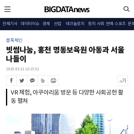
전체기사
데이터이슈
경제
산업
테크놀로지
정치·사회
연예·스포츠
문
블록체인
빗썸나눔, 홍천 명동보육원 아동과 서울
나들이
2025-05-21 10:15:52
VR 체험, 아쿠아리움 방문 등 다양한 사회공헌 활
동 펼쳐