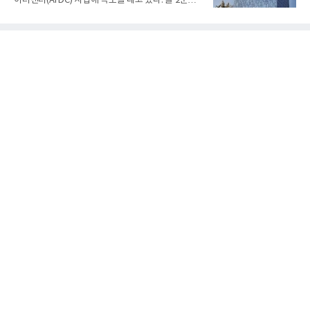
이터센터(AI DC) 사업에 속도를 내고 있다. 올 2분기
참여한 가운데 LIG 넥스원은 탐색 개발에서 체계개발
AI 데이터센터 매출이 90% 이상 급증한 데 이어, 오
완료까지 모든 과정에 참여했다. 1976년 호크 미사일
는 2035년까지 총 15GW(기가와트) 규모의 AI DC를
창정비 업체로 출발했던 회사가 호크 대체 유도무기
구축하겠다는 대형 청사진을 제시하면서다. 이에 따
인 천궁
라 경쟁 구도 역시 이동통신사인 KT, LG유플러스를
넘어 네이버, 삼성SDS 등 IT 인프라 기업으로 확장되
고 있다.7일 SK텔레콤에 따르면 회사는 올해 2분기
연결 기준 매출 4조 3591억원, 영업이익 5660억원을
기록했다. 매출은 전년 동기 대비 0.5%, 영업이익은
67.3% 증가한 수치다. AI DC 사업의 성장에 더해 수
익성 중심 경영, 그리고 지난해 발생한 일회성 비용에
따른 기저효과가 실