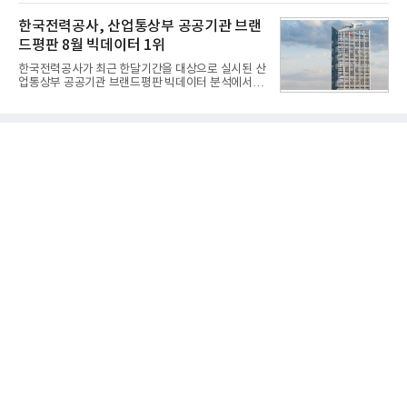
레드 닷 어워드: 브랜드 & 커뮤니케이션 디자인 부문
창정비 업체로 출발했던 회사가 호크 대체 유도무기
(Red Dot Design Award: Brand &
한국전력공사, 산업통상부 공공기관 브랜
인 천궁
Communication Design)'에서 최우수상 2개, 본상
드평판 8월 빅데이터 1위
15개를 수상했다고 7일 밝혔다.'레드 닷 어워드'는 독
일 iF, 미국 IDEA와 함께 세계 3대 디자인 시상식으로
한국전력공사가 최근 한달기간을 대상으로 실시된 산
손꼽히는 세계 최대 규모의 디자인 공모전이다. 독일
업통상부 공공기관 브랜드평판 빅데이터 분석에서 1
노르트라인 베스트팔렌 디자인센터(Design
위를 차지했다. 한국가스공사와 한국수력원자력이 순
Zentrum Nordrhein Westfalen)가 주관해 매년 ▲
으로 뒤를 이었다.7일 한국기업평판연구소(소장 구창
제품 디자인 ▲브랜드 & 커뮤니케이션 디자인 ▲디
환)는 산업통상부 공공기관 41개 브랜드를 대상으로
자인 콘셉트 각 부문에서 우수한
지난 7월 7일부터 8월 7일까지 수집된 소비자 빅데이
터 91,102,549건을 분석한 결과, 한국전력공사가 브
랜드평판지수 10,670,633을 기록하며 8월 1위에 올
랐다고 밝혔다. 분석에 활용된 빅데이터는 지난 7월
(88,893,823건) 대비 2.48% 증가한 수치다.연구소에
따르면 8월 산업통상부 공공기관 브랜드평판 30위 순
위는 한국전력공사, 한국가스공사, 한국수력원자력,
한국석유공사, 한전