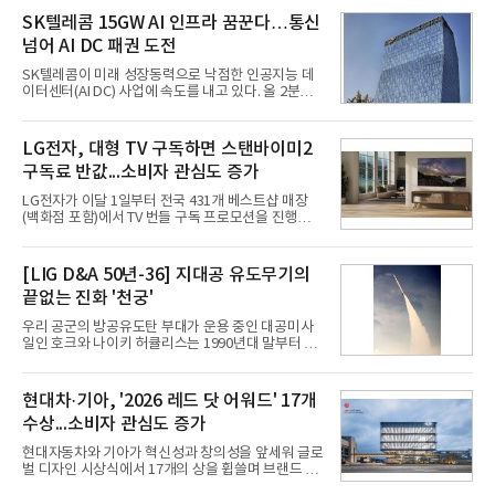
SK텔레콤 15GW AI 인프라 꿈꾼다…통신
넘어 AI DC 패권 도전
SK텔레콤이 미래 성장동력으로 낙점한 인공지능 데
이터센터(AI DC) 사업에 속도를 내고 있다. 올 2분기
AI 데이터센터 매출이 90% 이상 급증한 데 이어, 오
는 2035년까지 총 15GW(기가와트) 규모의 AI DC를
구축하겠다는 대형 청사진을 제시하면서다. 이에 따
LG전자, 대형 TV 구독하면 스탠바이미2
라 경쟁 구도 역시 이동통신사인 KT, LG유플러스를
구독료 반값...소비자 관심도 증가
넘어 네이버, 삼성SDS 등 IT 인프라 기업으로 확장되
고 있다.7일 SK텔레콤에 따르면 회사는 올해 2분기
LG전자가 이달 1일부터 전국 431개 베스트샵 매장
연결 기준 매출 4조 3591억원, 영업이익 5660억원을
(백화점 포함)에서 TV 번들 구독 프로모션을 진행하고
기록했다. 매출은 전년 동기 대비 0.5%, 영업이익은
있다. 대형 TV 구독 시 스탠바이미2 구독료를 반값 할
67.3% 증가한 수치다. AI DC 사업의 성장에 더해 수
인해주는 프로모션이다.대상 제품은 65·77·83형 올
익성 중심 경영, 그리고 지난해 발생한 일회성 비용에
레드, 75·86·100형 마이크로 RGB, 75·86형 미니
[LIG D&A 50년-36] 지대공 유도무기의
따른 기저효과가 실
RGB 등 거실용 TV로 인기가 높은 베스트셀러 TV 20
끝없는 진화 '천궁'
개 모델이며, 동시 구독 계약 시 스탠바이미2(모델명
27LX6TPGA) 구독료를 50% 할인 받을 수 있다. 프로
우리 공군의 방공유도탄 부대가 운용 중인 대공미사
모션 대상 모델과 혜택, 구독료 등 프로모션 세부 사항
일인 호크와 나이키 허큘리스는 1990년대 말부터 성
은 베스트샵 판매 매니저에게 문의하면 자세히 안내
능 면에서 한계를 보이기 시작했다. 이에 따라 정부는
받을 수 있다.LG TV를 구독으로 이용하면 최대 6년까
기존 미사일체계를 대체할 중고도 및 중거리 대공미
지 구독 계약기간 내 무상 A/S를 받을 수 있으며, 이사
사일을 개발하기로 결정했다.처음 KM-SAM 사업으로
현대차·기아, '2026 레드 닷 어워드' 17개
등으로 이전
불린 이 사업의 명칭은 호크(Iron Hawk, 철매)를 대체
수상...소비자 관심도 증가
한다는 의미에서 ‘철매Ⅱ’ 로 정해졌다. 철매Ⅱ 개발
사업은 미사일체계 완성 후인 2011년 ‘천궁(天弓)’으
현대자동차와 기아가 혁신성과 창의성을 앞세워 글로
로 다시 장비명이 바뀌었다. 17개 업체와 관련 기관이
벌 디자인 시상식에서 17개의 상을 휩쓸며 브랜드 경
참여한 가운데 LIG 넥스원은 탐색 개발에서 체계개발
쟁력을 다시 한번 입증했다.현대자동차·기아는 '2026
완료까지 모든 과정에 참여했다. 1976년 호크 미사일