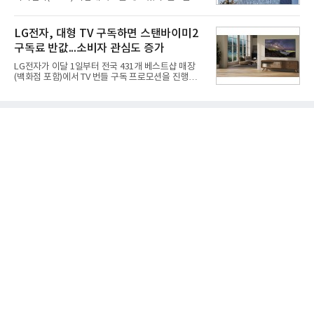
익 2770억원을 기록했다. 전년 동기 대비 매출과 영업
AI 데이터센터 매출이 90% 이상 급증한 데 이어, 오
이익은 각각 9%, 36% 증가해 모두 분기 기준 역대
는 2035년까지 총 15GW(기가와트) 규모의 AI DC를
최대치다. 상반기 기준 매출은 4조405억원, 영업이익
구축하겠다는 대형 청사진을 제시하면서다. 이에 따
LG전자, 대형 TV 구독하면 스탠바이미2
은 4884억
라 경쟁 구도 역시 이동통신사인 KT, LG유플러스를
구독료 반값...소비자 관심도 증가
넘어 네이버, 삼성SDS 등 IT 인프라 기업으로 확장되
고 있다.7일 SK텔레콤에 따르면 회사는 올해 2분기
LG전자가 이달 1일부터 전국 431개 베스트샵 매장
연결 기준 매출 4조 3591억원, 영업이익 5660억원을
(백화점 포함)에서 TV 번들 구독 프로모션을 진행하고
기록했다. 매출은 전년 동기 대비 0.5%, 영업이익은
있다. 대형 TV 구독 시 스탠바이미2 구독료를 반값 할
67.3% 증가한 수치다. AI DC 사업의 성장에 더해 수
인해주는 프로모션이다.대상 제품은 65·77·83형 올
익성 중심 경영, 그리고 지난해 발생한 일회성 비용에
레드, 75·86·100형 마이크로 RGB, 75·86형 미니
따른 기저효과가 실
RGB 등 거실용 TV로 인기가 높은 베스트셀러 TV 20
개 모델이며, 동시 구독 계약 시 스탠바이미2(모델명
27LX6TPGA) 구독료를 50% 할인 받을 수 있다. 프로
모션 대상 모델과 혜택, 구독료 등 프로모션 세부 사항
은 베스트샵 판매 매니저에게 문의하면 자세히 안내
받을 수 있다.LG TV를 구독으로 이용하면 최대 6년까
지 구독 계약기간 내 무상 A/S를 받을 수 있으며, 이사
등으로 이전