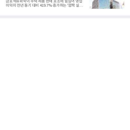
금호석유화학이 주력 제품 판매 호조에 힘입어 영업
오는 올해 2분기 연결 기준 매출 2조985억원, 영업이
이익이 전년 동기 대비 419.7% 증가하는 '깜짝 실
익 2770억원을 기록했다. 전년 동기 대비 매출과 영업
적'을 냈다. 금호석유화학은 연결 기준 올해 2분기 영
이익은 각각 9%, 36% 증가해 모두 분기 기준 역대
업이익이 3390억원으로 지난해 동기보다 419.7% 증
최대치다. 상반기 기준 매출은 4조405억원, 영업이익
가한 것으로 잠정 집계됐다고 7일 공시했다.매출은 2
은 4884억
조2682억원으로 지난해 동기 대비 27.9% 증가했다.
순이익은 3004억원으로 420.4% 늘었다.이번 호실적
은 주력 제품인 NB라텍스와 합성수지 판매 호조가 견
인한 것으로 풀이된다. 미국의 중국산 의료용 고무장
갑 관세 인상 이후 동남아 장갑업체의 가동률이 높아
지면서 NB라텍스 수요가 증가했고, 원재료인 부타디
엔(BD) 가격 상승분을 제품 가격에 반영하면서 수익
성이 개선됐다.금호석유