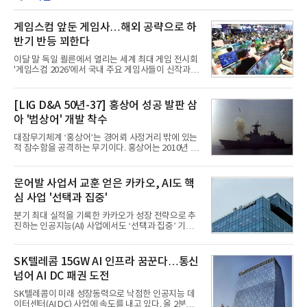
게임스컴 앞둔 게임사…해외 공략으로 하
반기 반등 꾀한다
이달 말 독일 쾰른에서 열리는 세계 최대 게임 전시회
'게임스컴 2026'에서 국내 주요 게임사들이 신작과 글
로벌 전략을 공개한다. 상반기 게임사들의 실적이 업
체별로 엇갈린 가운데 하반기 신작 흥행과 해외 시장
성과가 실적을 좌우할 핵심 변수로 떠오르고 있다.8일
[LIG D&A 50년-37] 홍상어 성공 발판 삼
업계에 따르면 올해 상반기 게임업계는 기업별 성적
아 '범상어' 개발 착수
표가 크게 갈렸다. 대표적으로 크래프톤은 'PUBG: 배
틀그라운드'의 안정적인 성장에 힘입어 상반기 연결
대잠무기체계 ‘홍상어’는 경어뢰 사정거리 밖에 있는
기준 매출 2조6616억원, 영업이익 9725억원으로 역
적 잠수함을 공격하는 무기이다. 홍상어는 2010년 넥
대 최대 실적을 기록했다. 엔씨도 올해 출시한 '아이온
스원퓨처 시절 진해하우스에서 최초 생산돼 전력화가
2' 등에 힘입어 호실적을 거둘 것으로 전망된다.반면
이뤄졌다. 이후 2012년 한국형 구축함(KDX-1) 이상
넷마블은 2분기 매출이 증가했지만 영업이익은 전년
의 함정에 실전 배치됐다.그해 7월 해군은 동해상에서
문어발 사업서 교훈 얻은 카카오, AI도 핵
동기 대
성능 검증을 위해 홍상어 시험발사를 실시했다. 이때
심 사업 '선택과 집중'
홍상어가 목표 지점에서 입수한 후 표적을 타격하지
못하고 물속에서 멈춰버리는 예상 밖의 일이 벌어졌
분기 최대 실적을 기록한 카카오가 성장 전략으로 추
다. 2차 품질확인 사격 시험에서도 만족스러운 결과를
진하는 인공지능(AI) 사업에서도 ‘선택과 집중’ 기조
얻지 못했다. 완벽한 신뢰성 확보를 위해 LIG넥스원은
를 강화하고 있다. 경쟁사들이 AI 데이터센터 등 인프
국방과학연구소(ADD) 테스크포스(TF)와 합심해 본
라 투자에 나서는 것과 달리, 카카오는 ‘카카오톡’이
격적인 개선 작업에 착수했다.홍상어 유도탄의 모든
라는 플랫폼 경쟁력을 활용한 AI 에이전트 서비스에
SK텔레콤 15GW AI 인프라 꿈꾼다…통신
분야를
집중하는 전략이다. 과거 무리한 사업 확장 과정에서
넘어 AI DC 패권 도전
겪었던 시행착오를 되풀이하지 않고 핵심 역량에 집
중하겠다는 취지로 풀이된다.7일 업계에 따르면 카카
SK텔레콤이 미래 성장동력으로 낙점한 인공지능 데
오는 올해 2분기 연결 기준 매출 2조985억원, 영업이
이터센터(AI DC) 사업에 속도를 내고 있다. 올 2분기