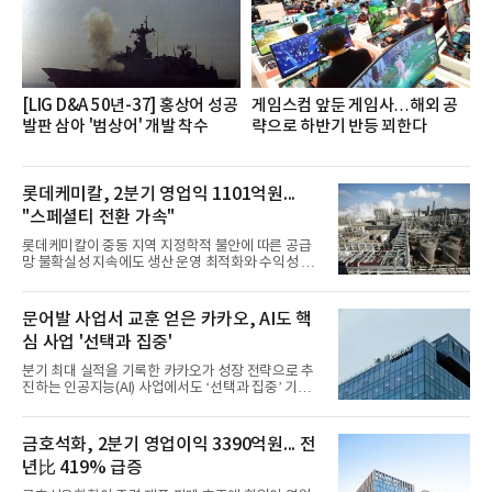
직문화 혁신과 업무 효율성 향상을 위한 다양한 활동
을 추진하며,새로운 변화와 이로운 영향력을 조직전
반에 전파하는 역할
[LIG D&A 50년-37] 홍상어 성공
게임스컴 앞둔 게임사…해외 공
발판 삼아 '범상어' 개발 착수
략으로 하반기 반등 꾀한다
롯데케미칼, 2분기 영업익 1101억원...
"스페셜티 전환 가속"
롯데케미칼이 중동 지역 지정학적 불안에 따른 공급
망 불확실성 지속에도 생산 운영 최적화와 수익성 중
심의 사업 운영을 통해 전분기에 이어 흑자 기조를 이
어갔다.롯데케미칼이 2026년 2분기 연결 기준 매출
액 5조6864억원, 영업이익 1101억원을 기록했다고 7
문어발 사업서 교훈 얻은 카카오, AI도 핵
일 밝혔다. 사업별로는 기초화학 부문(롯데케미칼 기
심 사업 '선택과 집중'
초소재사업·LC타이탄·LC USA·롯데대산석화)이 매
출 3조9403억원, 영업이익 23억원을 기록했다. 정기
분기 최대 실적을 기록한 카카오가 성장 전략으로 추
보수 영향과 원료 가격 변동에 따른 래깅 효과로 전분
진하는 인공지능(AI) 사업에서도 ‘선택과 집중’ 기조
기 대비 수익성은 둔화됐지만 흑자 전환 흐름을 유지
를 강화하고 있다. 경쟁사들이 AI 데이터센터 등 인프
했다.첨단소재 부문은 매출 1조1551억원, 영업이익
라 투자에 나서는 것과 달리, 카카오는 ‘카카오톡’이
1325억원을 기록했다. 주요 제품의 스프레드 확대와
라는 플랫폼 경쟁력을 활용한 AI 에이전트 서비스에
금호석화, 2분기 영업이익 3390억원... 전
우호적인 환율 효과
집중하는 전략이다. 과거 무리한 사업 확장 과정에서
년比 419% 급증
겪었던 시행착오를 되풀이하지 않고 핵심 역량에 집
중하겠다는 취지로 풀이된다.7일 업계에 따르면 카카