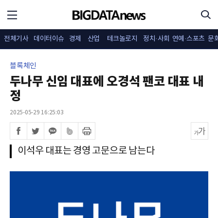
전체기사
데이터이슈
경제
산업
테크놀로지
정치·사회
연예·스포츠
문
블록체인
두나무 신임 대표에 오경석 팬코 대표 내
정
2025-05-29 16:25:03
이석우 대표는 경영 고문으로 남는다