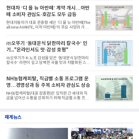
이 순으로 뒤를 이었다.7일 한국기업평판연구소(소장
월 교육서비스 상장기업 브랜드평판 순위는 메가스터
구창환)는 산업통상자원부 공공기관 41개 브랜드를
현대차 ‘디 올 뉴 아반떼’ 계약 개시…아반
디교육, 대교, 디지
대상으로 지난 7월 7일부터 8월 7일까지 수집된 소비
떼 소비자 관심도·호감도 모두 급등
자 빅데이터 91,102,549건을 분석한 결과, 한국전력
공사가 브랜드평판지수 10,670,633을 기록하며 8월
현대자동차가 대표 준중형 세단 ‘디 올 뉴 아반떼(The
1위에 올랐다고 밝혔다. 분석에 활용된 빅데이터는 지
all new AVANTE, 이하 아반떼)’의 주요 사양과 가격
난 7월(88,893,823건) 대비 2.48% 증가한 수치다.연
을 공개하고 5일부터 계약을 시작한다고 밝혔다.아반
구소에 따르면 8월 산업통상자원부 공공기관 브랜드
떼는 6년 만에 선보이는 8세대 완전변경 모델로, ▲정
평판 30위 순위는 한국전력공사, 한국가스공사, 한국
교한 선과 면을 중심으로 완성한 파격적인 디자인 ▲
㈜오뚜기 ‘동대문식 닭한마리 칼국수’ 인
수력원자력, 한국석
과거 중형 세단 수준으로 확대된 차체 제원 ▲글로벌
기..."온라인서도 맛·감성 호평"
최고 수준의 안전성 ▲성능과 효율을 동시에 높인 주
행 완성도 ▲첨단 편의 및 디지털 사양 적용 등을 통해
㈜오뚜기가 K-노포 감성을 담은 ‘동대문식 닭한마리
글로벌 준중형 세단의 새로운 기준을 세웠다.아반떼
칼국수’ 라면이 깊고 담백한 국물 맛과 차별화된 스토
는 가솔린 2.0과 1.6 하이브리드 두 가지 파워트레인
리로 출시 초기부터 높은 인기를 얻고 있다고 4일 밝
과 모던, 프리미엄, 인스퍼레이션 세 가지 트림으로
혔다.‘동대문식 닭한마리 칼국수’는 예상을 뛰어넘는
운영된다.◆ 디자인·공간·안전·성능 전반에서 차급을
소비자 호응에 힘입어 지난 7월 13일 첫 선을 보인 지
NH농협캐피탈, 직급별 소통 프로그램 운
넘
단 18일 만에 누적 판매량 50만 개를 돌파하는 성과를
영…경영성과 등 주목 소비자 관심도 상승
거두었다.이번 신제품은 개발진이 전국의 닭한마리
전문점을 직접 찾아 다니며 최적의 육수 비율을 완성
NH농협캐피탈(대표 장종환)은 임직원 간 세대와 직
했다. 자극적이지 않으면서도 깊은 닭육수에 마늘의
급을 넘어선 소통을 강화하기 위해 직급별 소통 프로
개운한 풍미를 더했으며, 국물이 잘 배어들면서도 쫄
그램'너하(NH)고, 나하(NH)고, NH GO!'를 지난 27일
깃한 식감이 살아있는 칼국수 면발을 정교하게 구현
부터 30일까지 서울 원센티널 NH농협캐피탈타워 22
했다는게 회사측의 설명이다.실제 현장 시식 행사에
층에서 운영했다고 31일 밝혔다.이번 프로그램은 경
서도
재계뉴스
영지원부 홍보팀과 2026년 새로이(e)＊가 공동 주관
했으며, ▲팀장·부장(7.27), ▲계장·주임(7.28), ▲과
장·차장(7.29), ▲대리(7.30) 등 직급별로 총 4회에 걸
쳐 진행됐다.참고로 새로이(e)는 NH농협캐피탈 MZ
세대들로(과장~계장) 구성된 자율 참여조직으로, 조