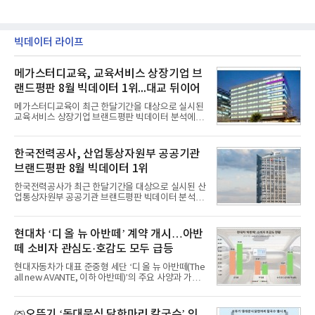
빅데이터 라이프
메가스터디교육, 교육서비스 상장기업 브
랜드평판 8월 빅데이터 1위...대교 뒤이어
메가스터디교육이 최근 한달기간을 대상으로 실시된
교육서비스 상장기업 브랜드평판 빅데이터 분석에서
1위를 차지했다. 대교와 디지털대상이 뒤를 이었다.7
일 한국기업평판연구소(소장 구창환)는 국내 교육서
비스 상장기업 브랜드를 대상으로 지난 7월 7일부터
한국전력공사, 산업통상자원부 공공기관
8월 7일까지 수집된 소비자 빅데이터 10,074,233건
브랜드평판 8월 빅데이터 1위
을 분석한 결과, 메가스터디교육이 브랜드평판지수
1,710,926을 기록하며 8월 1위에 올랐다고 밝혔다.
한국전력공사가 최근 한달기간을 대상으로 실시된 산
분석에 활용된 빅데이터는 지난 7월(9,491,206건) 대
업통상자원부 공공기관 브랜드평판 빅데이터 분석에
비 6.14% 증가한 수치로, 교육서비스 상장기업 브랜
서 1위를 차지했다. 한국가스공사와 한국수력원자력
드에 대한 소비자 관심이 확대됐다.연구소에 따르면 8
이 순으로 뒤를 이었다.7일 한국기업평판연구소(소장
월 교육서비스 상장기업 브랜드평판 순위는 메가스터
구창환)는 산업통상자원부 공공기관 41개 브랜드를
현대차 ‘디 올 뉴 아반떼’ 계약 개시…아반
디교육, 대교, 디지
대상으로 지난 7월 7일부터 8월 7일까지 수집된 소비
떼 소비자 관심도·호감도 모두 급등
자 빅데이터 91,102,549건을 분석한 결과, 한국전력
공사가 브랜드평판지수 10,670,633을 기록하며 8월
현대자동차가 대표 준중형 세단 ‘디 올 뉴 아반떼(The
1위에 올랐다고 밝혔다. 분석에 활용된 빅데이터는 지
all new AVANTE, 이하 아반떼)’의 주요 사양과 가격
난 7월(88,893,823건) 대비 2.48% 증가한 수치다.연
을 공개하고 5일부터 계약을 시작한다고 밝혔다.아반
구소에 따르면 8월 산업통상자원부 공공기관 브랜드
떼는 6년 만에 선보이는 8세대 완전변경 모델로, ▲정
평판 30위 순위는 한국전력공사, 한국가스공사, 한국
교한 선과 면을 중심으로 완성한 파격적인 디자인 ▲
㈜오뚜기 ‘동대문식 닭한마리 칼국수’ 인
수력원자력, 한국석