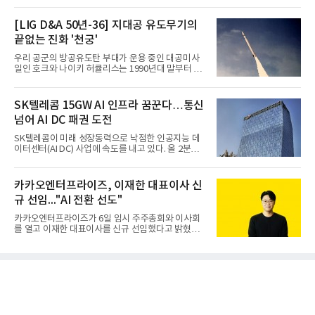
[LIG D&A 50년-36] 지대공 유도무기의
끝없는 진화 '천궁'
우리 공군의 방공유도탄 부대가 운용 중인 대공미사
일인 호크와 나이키 허큘리스는 1990년대 말부터 성
능 면에서 한계를 보이기 시작했다. 이에 따라 정부는
기존 미사일체계를 대체할 중고도 및 중거리 대공미
사일을 개발하기로 결정했다.처음 KM-SAM 사업으로
SK텔레콤 15GW AI 인프라 꿈꾼다…통신
불린 이 사업의 명칭은 호크(Iron Hawk, 철매)를 대체
넘어 AI DC 패권 도전
한다는 의미에서 ‘철매Ⅱ’ 로 정해졌다. 철매Ⅱ 개발
사업은 미사일체계 완성 후인 2011년 ‘천궁(天弓)’으
SK텔레콤이 미래 성장동력으로 낙점한 인공지능 데
로 다시 장비명이 바뀌었다. 17개 업체와 관련 기관이
이터센터(AI DC) 사업에 속도를 내고 있다. 올 2분기
참여한 가운데 LIG 넥스원은 탐색 개발에서 체계개발
AI 데이터센터 매출이 90% 이상 급증한 데 이어, 오
완료까지 모든 과정에 참여했다. 1976년 호크 미사일
는 2035년까지 총 15GW(기가와트) 규모의 AI DC를
창정비 업체로 출발했던 회사가 호크 대체 유도무기
구축하겠다는 대형 청사진을 제시하면서다. 이에 따
카카오엔터프라이즈, 이재한 대표이사 신
인 천궁
라 경쟁 구도 역시 이동통신사인 KT, LG유플러스를
규 선임..."AI 전환 선도"
넘어 네이버, 삼성SDS 등 IT 인프라 기업으로 확장되
고 있다.7일 SK텔레콤에 따르면 회사는 올해 2분기
카카오엔터프라이즈가 6일 임시 주주총회와 이사회
연결 기준 매출 4조 3591억원, 영업이익 5660억원을
를 열고 이재한 대표이사를 신규 선임했다고 밝혔다.
기록했다. 매출은 전년 동기 대비 0.5%, 영업이익은
이 신임 대표는 기술에 대한 이해를 바탕으로 카카오
67.3% 증가한 수치다. AI DC 사업의 성장에 더해 수
엔터프라이즈에서 클라우드인프라·디지털전환(DX)
익성 중심 경영, 그리고 지난해 발생한 일회성 비용에
부문장과 사업부문장을 역임하며 전략 수립부터 사업
따른 기저효과가 실
화까지 전 과정을 이끌어왔다. 카카오엔터프라이즈
합류 전에는 카카오의 시스템엔지니어링 리더로서 카
카오톡 인프라 아키텍처 설계와 운영을 담당한 경험
도 있다.카카오엔터프라이즈는 인공지능(AI), 클라우
드, 검색 등 카카오가 축적해온 기술력과 서비스 운영