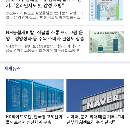
과거 중형 세단 수준으로 확대된 차체 제원 ▲글로벌
기..."온라인서도 맛·감성 호평"
최고 수준의 안전성 ▲성능과 효율을 동시에 높인 주
행 완성도 ▲첨단 편의 및 디지털 사양 적용 등을 통해
㈜오뚜기가 K-노포 감성을 담은 ‘동대문식 닭한마리
글로벌 준중형 세단의 새로운 기준을 세웠다.아반떼
칼국수’ 라면이 깊고 담백한 국물 맛과 차별화된 스토
는 가솔린 2.0과 1.6 하이브리드 두 가지 파워트레인
리로 출시 초기부터 높은 인기를 얻고 있다고 4일 밝
과 모던, 프리미엄, 인스퍼레이션 세 가지 트림으로
혔다.‘동대문식 닭한마리 칼국수’는 예상을 뛰어넘는
운영된다.◆ 디자인·공간·안전·성능 전반에서 차급을
소비자 호응에 힘입어 지난 7월 13일 첫 선을 보인 지
NH농협캐피탈, 직급별 소통 프로그램 운
넘
단 18일 만에 누적 판매량 50만 개를 돌파하는 성과를
영…경영성과 등 주목 소비자 관심도 상승
거두었다.이번 신제품은 개발진이 전국의 닭한마리
전문점을 직접 찾아 다니며 최적의 육수 비율을 완성
NH농협캐피탈(대표 장종환)은 임직원 간 세대와 직
했다. 자극적이지 않으면서도 깊은 닭육수에 마늘의
급을 넘어선 소통을 강화하기 위해 직급별 소통 프로
개운한 풍미를 더했으며, 국물이 잘 배어들면서도 쫄
그램'너하(NH)고, 나하(NH)고, NH GO!'를 지난 27일
깃한 식감이 살아있는 칼국수 면발을 정교하게 구현
부터 30일까지 서울 원센티널 NH농협캐피탈타워 22
했다는게 회사측의 설명이다.실제 현장 시식 행사에
층에서 운영했다고 31일 밝혔다.이번 프로그램은 경
서도
재계뉴스
영지원부 홍보팀과 2026년 새로이(e)＊가 공동 주관
했으며, ▲팀장·부장(7.27), ▲계장·주임(7.28), ▲과
장·차장(7.29), ▲대리(7.30) 등 직급별로 총 4회에 걸
쳐 진행됐다.참고로 새로이(e)는 NH농협캐피탈 MZ
세대들로(과장~계장) 구성된 자율 참여조직으로, 조
직문화 혁신과 업무 효율성 향상을 위한 다양한 활동
을 추진하며,새로운 변화와 이로운 영향력을 조직전
반에 전파하는 역할
HD하이드로젠, 한국형 고체산화
네이버, 분기 최대 매출 기록..."내
물연료전지 양산체계 구축
년부터 AI팩토리 수익 날 것"