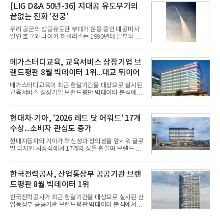
구축하겠다는 대형 청사진을 제시하면서다. 이에 따
[LIG D&A 50년-36] 지대공 유도무기의
라 경쟁 구도 역시 이동통신사인 KT, LG유플러스를
끝없는 진화 '천궁'
넘어 네이버, 삼성SDS 등 IT 인프라 기업으로 확장되
고 있다.7일 SK텔레콤에 따르면 회사는 올해 2분기
우리 공군의 방공유도탄 부대가 운용 중인 대공미사
연결 기준 매출 4조 3591억원, 영업이익 5660억원을
일인 호크와 나이키 허큘리스는 1990년대 말부터 성
기록했다. 매출은 전년 동기 대비 0.5%, 영업이익은
능 면에서 한계를 보이기 시작했다. 이에 따라 정부는
67.3% 증가한 수치다. AI DC 사업의 성장에 더해 수
기존 미사일체계를 대체할 중고도 및 중거리 대공미
익성 중심 경영, 그리고 지난해 발생한 일회성 비용에
사일을 개발하기로 결정했다.처음 KM-SAM 사업으로
메가스터디교육, 교육서비스 상장기업 브
따른 기저효과가 실
불린 이 사업의 명칭은 호크(Iron Hawk, 철매)를 대체
랜드평판 8월 빅데이터 1위...대교 뒤이어
한다는 의미에서 ‘철매Ⅱ’ 로 정해졌다. 철매Ⅱ 개발
사업은 미사일체계 완성 후인 2011년 ‘천궁(天弓)’으
메가스터디교육이 최근 한달기간을 대상으로 실시된
로 다시 장비명이 바뀌었다. 17개 업체와 관련 기관이
교육서비스 상장기업 브랜드평판 빅데이터 분석에서
참여한 가운데 LIG 넥스원은 탐색 개발에서 체계개발
1위를 차지했다. 대교와 디지털대상이 뒤를 이었다.7
완료까지 모든 과정에 참여했다. 1976년 호크 미사일
일 한국기업평판연구소(소장 구창환)는 국내 교육서
창정비 업체로 출발했던 회사가 호크 대체 유도무기
비스 상장기업 브랜드를 대상으로 지난 7월 7일부터
현대차·기아, '2026 레드 닷 어워드' 17개
인 천궁
8월 7일까지 수집된 소비자 빅데이터 10,074,233건
수상...소비자 관심도 증가
을 분석한 결과, 메가스터디교육이 브랜드평판지수
1,710,926을 기록하며 8월 1위에 올랐다고 밝혔다.
현대자동차와 기아가 혁신성과 창의성을 앞세워 글로
분석에 활용된 빅데이터는 지난 7월(9,491,206건) 대
벌 디자인 시상식에서 17개의 상을 휩쓸며 브랜드 경
비 6.14% 증가한 수치로, 교육서비스 상장기업 브랜
쟁력을 다시 한번 입증했다.현대자동차·기아는 '2026
드에 대한 소비자 관심이 확대됐다.연구소에 따르면 8
레드 닷 어워드: 브랜드 & 커뮤니케이션 디자인 부문
월 교육서비스 상장기업 브랜드평판 순위는 메가스터
(Red Dot Design Award: Brand &
한국전력공사, 산업통상부 공공기관 브랜
디교육, 대교, 디지
Communication Design)'에서 최우수상 2개, 본상
드평판 8월 빅데이터 1위
15개를 수상했다고 7일 밝혔다.'레드 닷 어워드'는 독
일 iF, 미국 IDEA와 함께 세계 3대 디자인 시상식으로
한국전력공사가 최근 한달기간을 대상으로 실시된 산
손꼽히는 세계 최대 규모의 디자인 공모전이다. 독일
업통상부 공공기관 브랜드평판 빅데이터 분석에서 1
노르트라인 베스트팔렌 디자인센터(Design
위를 차지했다. 한국가스공사와 한국수력원자력이 순
Zentrum Nordrhein Westfalen)가 주관해 매년 ▲
으로 뒤를 이었다.7일 한국기업평판연구소(소장 구창