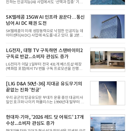
진하는 인공지능(AI) 사업에서도 ‘선택과 집중’ 기조
를 강화하고 있다. 경쟁사들이 AI 데이터센터 등 인프
라 투자에 나서는 것과 달리, 카카오는 ‘카카오톡’이
라는 플랫폼 경쟁력을 활용한 AI 에이전트 서비스에
SK텔레콤 15GW AI 인프라 꿈꾼다…통신
집중하는 전략이다. 과거 무리한 사업 확장 과정에서
넘어 AI DC 패권 도전
겪었던 시행착오를 되풀이하지 않고 핵심 역량에 집
중하겠다는 취지로 풀이된다.7일 업계에 따르면 카카
SK텔레콤이 미래 성장동력으로 낙점한 인공지능 데
오는 올해 2분기 연결 기준 매출 2조985억원, 영업이
이터센터(AI DC) 사업에 속도를 내고 있다. 올 2분기
익 2770억원을 기록했다. 전년 동기 대비 매출과 영업
AI 데이터센터 매출이 90% 이상 급증한 데 이어, 오
이익은 각각 9%, 36% 증가해 모두 분기 기준 역대
는 2035년까지 총 15GW(기가와트) 규모의 AI DC를
최대치다. 상반기 기준 매출은 4조405억원, 영업이익
구축하겠다는 대형 청사진을 제시하면서다. 이에 따
LG전자, 대형 TV 구독하면 스탠바이미2
은 4884억
라 경쟁 구도 역시 이동통신사인 KT, LG유플러스를
구독료 반값...소비자 관심도 증가
넘어 네이버, 삼성SDS 등 IT 인프라 기업으로 확장되
고 있다.7일 SK텔레콤에 따르면 회사는 올해 2분기
LG전자가 이달 1일부터 전국 431개 베스트샵 매장
연결 기준 매출 4조 3591억원, 영업이익 5660억원을
(백화점 포함)에서 TV 번들 구독 프로모션을 진행하고
기록했다. 매출은 전년 동기 대비 0.5%, 영업이익은
있다. 대형 TV 구독 시 스탠바이미2 구독료를 반값 할
67.3% 증가한 수치다. AI DC 사업의 성장에 더해 수
인해주는 프로모션이다.대상 제품은 65·77·83형 올
익성 중심 경영, 그리고 지난해 발생한 일회성 비용에
레드, 75·86·100형 마이크로 RGB, 75·86형 미니
[LIG D&A 50년-36] 지대공 유도무기의
따른 기저효과가 실
RGB 등 거실용 TV로 인기가 높은 베스트셀러 TV 20
끝없는 진화 '천궁'
개 모델이며, 동시 구독 계약 시 스탠바이미2(모델명
27LX6TPGA) 구독료를 50% 할인 받을 수 있다. 프로
우리 공군의 방공유도탄 부대가 운용 중인 대공미사
모션 대상 모델과 혜택, 구독료 등 프로모션 세부 사항
일인 호크와 나이키 허큘리스는 1990년대 말부터 성
은 베스트샵 판매 매니저에게 문의하면 자세히 안내
능 면에서 한계를 보이기 시작했다. 이에 따라 정부는
받을 수 있다.LG TV를 구독으로 이용하면 최대 6년까
기존 미사일체계를 대체할 중고도 및 중거리 대공미
지 구독 계약기간 내 무상 A/S를 받을 수 있으며, 이사
사일을 개발하기로 결정했다.처음 KM-SAM 사업으로
현대차·기아, '2026 레드 닷 어워드' 17개
등으로 이전
불린 이 사업의 명칭은 호크(Iron Hawk, 철매)를 대체
수상...소비자 관심도 증가
한다는 의미에서 ‘철매Ⅱ’ 로 정해졌다. 철매Ⅱ 개발
사업은 미사일체계 완성 후인 2011년 ‘천궁(天弓)’으