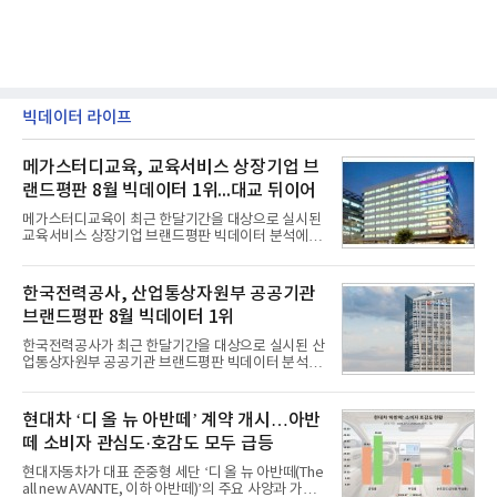
빅데이터 라이프
메가스터디교육, 교육서비스 상장기업 브
랜드평판 8월 빅데이터 1위...대교 뒤이어
메가스터디교육이 최근 한달기간을 대상으로 실시된
교육서비스 상장기업 브랜드평판 빅데이터 분석에서
1위를 차지했다. 대교와 디지털대상이 뒤를 이었다.7
일 한국기업평판연구소(소장 구창환)는 국내 교육서
비스 상장기업 브랜드를 대상으로 지난 7월 7일부터
한국전력공사, 산업통상자원부 공공기관
8월 7일까지 수집된 소비자 빅데이터 10,074,233건
브랜드평판 8월 빅데이터 1위
을 분석한 결과, 메가스터디교육이 브랜드평판지수
1,710,926을 기록하며 8월 1위에 올랐다고 밝혔다.
한국전력공사가 최근 한달기간을 대상으로 실시된 산
분석에 활용된 빅데이터는 지난 7월(9,491,206건) 대
업통상자원부 공공기관 브랜드평판 빅데이터 분석에
비 6.14% 증가한 수치로, 교육서비스 상장기업 브랜
서 1위를 차지했다. 한국가스공사와 한국수력원자력
드에 대한 소비자 관심이 확대됐다.연구소에 따르면 8
이 순으로 뒤를 이었다.7일 한국기업평판연구소(소장
월 교육서비스 상장기업 브랜드평판 순위는 메가스터
구창환)는 산업통상자원부 공공기관 41개 브랜드를
현대차 ‘디 올 뉴 아반떼’ 계약 개시…아반
디교육, 대교, 디지
대상으로 지난 7월 7일부터 8월 7일까지 수집된 소비
떼 소비자 관심도·호감도 모두 급등
자 빅데이터 91,102,549건을 분석한 결과, 한국전력
공사가 브랜드평판지수 10,670,633을 기록하며 8월
현대자동차가 대표 준중형 세단 ‘디 올 뉴 아반떼(The
1위에 올랐다고 밝혔다. 분석에 활용된 빅데이터는 지
all new AVANTE, 이하 아반떼)’의 주요 사양과 가격
난 7월(88,893,823건) 대비 2.48% 증가한 수치다.연