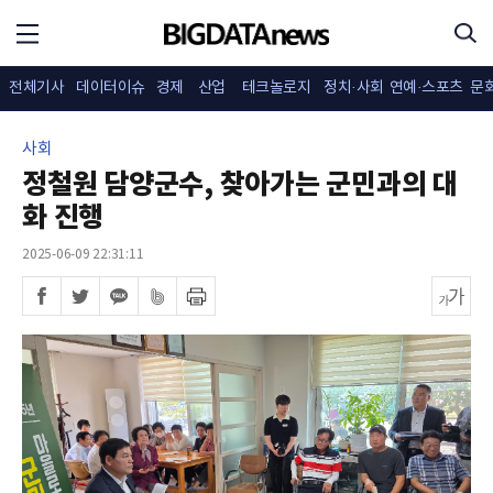
전체기사
데이터이슈
경제
산업
테크놀로지
정치·사회
연예·스포츠
문
사회
정철원 담양군수, 찾아가는 군민과의 대
화 진행
2025-06-09 22:31:11