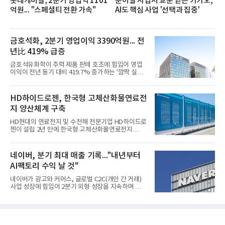
롯데케미칼, 2분기 영업익 1101
문어발 사업서 교훈 얻은 카카오,
억원... "스페셜티 전환 가속"
AI도 핵심 사업 '선택과 집중'
금호석화, 2분기 영업이익 3390억원... 전
년比 419% 급증
금호석유화학이 주력 제품 판매 호조에 힘입어 영업
이익이 전년 동기 대비 419.7% 증가하는 '깜짝 실
적'을 냈다. 금호석유화학은 연결 기준 올해 2분기 영
업이익이 3390억원으로 지난해 동기보다 419.7% 증
가한 것으로 잠정 집계됐다고 7일 공시했다.매출은 2
HD하이드로젠, 한국형 고체산화물연료전
조2682억원으로 지난해 동기 대비 27.9% 증가했다.
지 양산체계 구축
순이익은 3004억원으로 420.4% 늘었다.이번 호실적
은 주력 제품인 NB라텍스와 합성수지 판매 호조가 견
HD현대의 연료전지 및 수전해 전문기업 HD하이드로
인한 것으로 풀이된다. 미국의 중국산 의료용 고무장
젠이 설립 2년 만에 한국형 고체산화물연료전지
갑 관세 인상 이후 동남아 장갑업체의 가동률이 높아
(SOFC, Solid Oxide Fuel Cell) 양산체계를 구축하고
지면서 NB라텍스 수요가 증가했고, 원재료인 부타디
본격적인 시장 공략에 나선다.HD하이드로젠은 최근
엔(BD) 가격 상승분을 제품 가격에 반영하면서 수익
한국전기안전공사(KESCO)로부터 SOFC 발전설비
네이버, 분기 최대 매출 기록..."내년부터
성이 개선됐다.금호석유
‘HD250’과 ‘HD300’, 제조시설에 대한 사용전검사를
AI팩토리 수익 날 것"
완료하고 제품 양산체계 구축했다고 밝혔다.HD250
과 HD300은 각각 249kW급과 285kW급의 중소형 발
네이버가 광고와 커머스, 글로벌 C2C(개인 간 거래)
전용 SOFC 제품이다. 이번 검사를 통해 HD하이드로
사업 성장에 힘입어 2분기 외형 성장을 지속하며 역대
젠은 제품과 제조시설의 전기설비 안전성과 적합성을
최대 매출을 기록했다. AI 검색 서비스 'AI 탭'의 이용
확인받으면서 안정적인 제품 생산과 공급을 위한 기
자 증가와 엔비디아와 추진하는 AI 팩토리를 앞세워
반을 마련했다고 설명했다.SOFC는 600~1000℃의
AI 수익화에도 속도를 내고 있다.네이버는 올해 2분기
고온에서 작동하는 고효율 친환경 발
연결 기준 매출 3조3888억원, 영업이익 5203억원을
기록했다고 7일 밝혔다. 매출은 광고·커머스 등 핵심