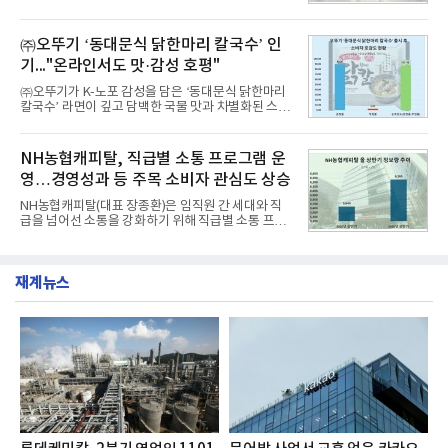
을 공개하고 5일부터 계약을 시작한다고 밝혔다.아반
구소에 따르면 8월 산업통상자원부 공공기관 브랜드
떼는 6년 만에 선보이는 8세대 완전변경 모델로, ▲정
평판 30위 순위는 한국전력공사, 한국가스공사, 한국
교한 선과 면을 중심으로 완성한 파격적인 디자인 ▲
㈜오뚜기 ‘동대문식 닭한마리 칼국수’ 인
수력원자력, 한국석
과거 중형 세단 수준으로 확대된 차체 제원 ▲글로벌
기..."온라인서도 맛·감성 호평"
최고 수준의 안전성 ▲성능과 효율을 동시에 높인 주
행 완성도 ▲첨단 편의 및 디지털 사양 적용 등을 통해
㈜오뚜기가 K-노포 감성을 담은 ‘동대문식 닭한마리
글로벌 준중형 세단의 새로운 기준을 세웠다.아반떼
칼국수’ 라면이 깊고 담백한 국물 맛과 차별화된 스토
는 가솔린 2.0과 1.6 하이브리드 두 가지 파워트레인
리로 출시 초기부터 높은 인기를 얻고 있다고 4일 밝
과 모던, 프리미엄, 인스퍼레이션 세 가지 트림으로
혔다.‘동대문식 닭한마리 칼국수’는 예상을 뛰어넘는
운영된다.◆ 디자인·공간·안전·성능 전반에서 차급을
소비자 호응에 힘입어 지난 7월 13일 첫 선을 보인 지
NH농협캐피탈, 직급별 소통 프로그램 운
넘
단 18일 만에 누적 판매량 50만 개를 돌파하는 성과를
영…경영성과 등 주목 소비자 관심도 상승
거두었다.이번 신제품은 개발진이 전국의 닭한마리
전문점을 직접 찾아 다니며 최적의 육수 비율을 완성
NH농협캐피탈(대표 장종환)은 임직원 간 세대와 직
했다. 자극적이지 않으면서도 깊은 닭육수에 마늘의
급을 넘어선 소통을 강화하기 위해 직급별 소통 프로
개운한 풍미를 더했으며, 국물이 잘 배어들면서도 쫄
그램'너하(NH)고, 나하(NH)고, NH GO!'를 지난 27일
깃한 식감이 살아있는 칼국수 면발을 정교하게 구현
부터 30일까지 서울 원센티널 NH농협캐피탈타워 22
했다는게 회사측의 설명이다.실제 현장 시식 행사에
층에서 운영했다고 31일 밝혔다.이번 프로그램은 경
서도
재계뉴스
영지원부 홍보팀과 2026년 새로이(e)＊가 공동 주관
했으며, ▲팀장·부장(7.27), ▲계장·주임(7.28), ▲과
장·차장(7.29), ▲대리(7.30) 등 직급별로 총 4회에 걸
쳐 진행됐다.참고로 새로이(e)는 NH농협캐피탈 MZ
세대들로(과장~계장) 구성된 자율 참여조직으로, 조
직문화 혁신과 업무 효율성 향상을 위한 다양한 활동
을 추진하며,새로운 변화와 이로운 영향력을 조직전
반에 전파하는 역할