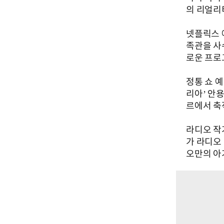
의 리얼리
넷플릭스 
족관을 사
로운 프로
정통 쇼 예
리아’ 안용
르에서 축
라디오 작
가 라디오
오만의 아