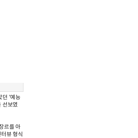
았던 '예능
을 선보였
장르를 아
인터뷰 형식