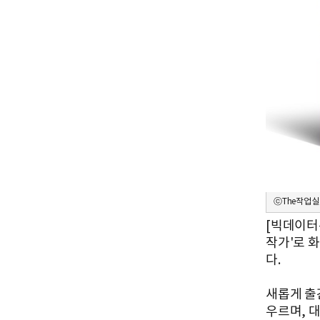
ⓒThe작업실
[빅데이터
작가'로 
다.
새롭게 출
우르며, 