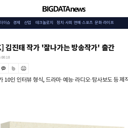
터이슈
경제
산업
테크놀로지
정치·사회
연예·스포츠
문화·라이프
K] 김진태 작가 '잘나가는 방송작가' 출간
:00:10
 10인 인터뷰 형식, 드라마·예능·라디오·탐사보도 등 제작