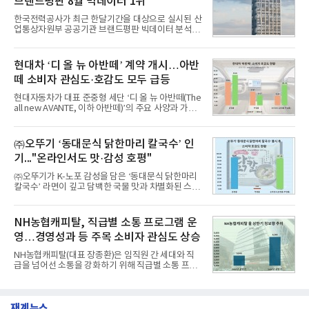
브랜드평판 8월 빅데이터 1위
을 분석한 결과, 메가스터디교육이 브랜드평판지수
1,710,926을 기록하며 8월 1위에 올랐다고 밝혔다.
한국전력공사가 최근 한달기간을 대상으로 실시된 산
분석에 활용된 빅데이터는 지난 7월(9,491,206건) 대
업통상자원부 공공기관 브랜드평판 빅데이터 분석에
비 6.14% 증가한 수치로, 교육서비스 상장기업 브랜
서 1위를 차지했다. 한국가스공사와 한국수력원자력
드에 대한 소비자 관심이 확대됐다.연구소에 따르면 8
이 순으로 뒤를 이었다.7일 한국기업평판연구소(소장
월 교육서비스 상장기업 브랜드평판 순위는 메가스터
구창환)는 산업통상자원부 공공기관 41개 브랜드를
현대차 ‘디 올 뉴 아반떼’ 계약 개시…아반
디교육, 대교, 디지
대상으로 지난 7월 7일부터 8월 7일까지 수집된 소비
떼 소비자 관심도·호감도 모두 급등
자 빅데이터 91,102,549건을 분석한 결과, 한국전력
공사가 브랜드평판지수 10,670,633을 기록하며 8월
현대자동차가 대표 준중형 세단 ‘디 올 뉴 아반떼(The
1위에 올랐다고 밝혔다. 분석에 활용된 빅데이터는 지
all new AVANTE, 이하 아반떼)’의 주요 사양과 가격
난 7월(88,893,823건) 대비 2.48% 증가한 수치다.연
을 공개하고 5일부터 계약을 시작한다고 밝혔다.아반
구소에 따르면 8월 산업통상자원부 공공기관 브랜드
떼는 6년 만에 선보이는 8세대 완전변경 모델로, ▲정
평판 30위 순위는 한국전력공사, 한국가스공사, 한국
교한 선과 면을 중심으로 완성한 파격적인 디자인 ▲
㈜오뚜기 ‘동대문식 닭한마리 칼국수’ 인
수력원자력, 한국석
과거 중형 세단 수준으로 확대된 차체 제원 ▲글로벌
기..."온라인서도 맛·감성 호평"
최고 수준의 안전성 ▲성능과 효율을 동시에 높인 주
행 완성도 ▲첨단 편의 및 디지털 사양 적용 등을 통해
㈜오뚜기가 K-노포 감성을 담은 ‘동대문식 닭한마리
글로벌 준중형 세단의 새로운 기준을 세웠다.아반떼
칼국수’ 라면이 깊고 담백한 국물 맛과 차별화된 스토
는 가솔린 2.0과 1.6 하이브리드 두 가지 파워트레인
리로 출시 초기부터 높은 인기를 얻고 있다고 4일 밝
과 모던, 프리미엄, 인스퍼레이션 세 가지 트림으로
혔다.‘동대문식 닭한마리 칼국수’는 예상을 뛰어넘는
운영된다.◆ 디자인·공간·안전·성능 전반에서 차급을
소비자 호응에 힘입어 지난 7월 13일 첫 선을 보인 지
NH농협캐피탈, 직급별 소통 프로그램 운
넘
단 18일 만에 누적 판매량 50만 개를 돌파하는 성과를
영…경영성과 등 주목 소비자 관심도 상승
거두었다.이번 신제품은 개발진이 전국의 닭한마리
전문점을 직접 찾아 다니며 최적의 육수 비율을 완성
NH농협캐피탈(대표 장종환)은 임직원 간 세대와 직
했다. 자극적이지 않으면서도 깊은 닭육수에 마늘의
급을 넘어선 소통을 강화하기 위해 직급별 소통 프로
개운한 풍미를 더했으며, 국물이 잘 배어들면서도 쫄
그램'너하(NH)고, 나하(NH)고, NH GO!'를 지난 27일
깃한 식감이 살아있는 칼국수 면발을 정교하게 구현
부터 30일까지 서울 원센티널 NH농협캐피탈타워 22
했다는게 회사측의 설명이다.실제 현장 시식 행사에
층에서 운영했다고 31일 밝혔다.이번 프로그램은 경
서도
재계뉴스
영지원부 홍보팀과 2026년 새로이(e)＊가 공동 주관