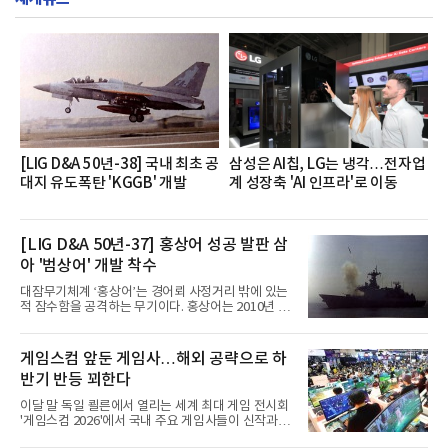
했으며, ▲팀장·부장(7.27), ▲계장·주임(7.28), ▲과
장·차장(7.29), ▲대리(7.30) 등 직급별로 총 4회에 걸
쳐 진행됐다.참고로 새로이(e)는 NH농협캐피탈 MZ
세대들로(과장~계장) 구성된 자율 참여조직으로, 조
직문화 혁신과 업무 효율성 향상을 위한 다양한 활동
을 추진하며,새로운 변화와 이로운 영향력을 조직전
반에 전파하는 역할
[LIG D&A 50년-38] 국내 최초 공
삼성은 AI칩, LG는 냉각…전자업
대지 유도폭탄 'KGGB' 개발
계 성장축 'AI 인프라'로 이동
[LIG D&A 50년-37] 홍상어 성공 발판 삼
아 '범상어' 개발 착수
대잠무기체계 ‘홍상어’는 경어뢰 사정거리 밖에 있는
적 잠수함을 공격하는 무기이다. 홍상어는 2010년 넥
스원퓨처 시절 진해하우스에서 최초 생산돼 전력화가
이뤄졌다. 이후 2012년 한국형 구축함(KDX-1) 이상
의 함정에 실전 배치됐다.그해 7월 해군은 동해상에서
게임스컴 앞둔 게임사…해외 공략으로 하
성능 검증을 위해 홍상어 시험발사를 실시했다. 이때
반기 반등 꾀한다
홍상어가 목표 지점에서 입수한 후 표적을 타격하지
못하고 물속에서 멈춰버리는 예상 밖의 일이 벌어졌
이달 말 독일 쾰른에서 열리는 세계 최대 게임 전시회
다. 2차 품질확인 사격 시험에서도 만족스러운 결과를
'게임스컴 2026'에서 국내 주요 게임사들이 신작과 글
얻지 못했다. 완벽한 신뢰성 확보를 위해 LIG넥스원은
로벌 전략을 공개한다. 상반기 게임사들의 실적이 업
국방과학연구소(ADD) 테스크포스(TF)와 합심해 본