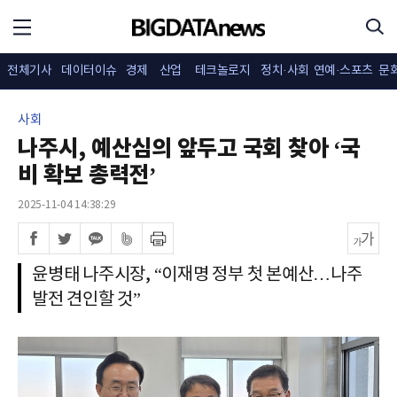
전체기사
데이터이슈
경제
산업
테크놀로지
정치·사회
연예·스포츠
문
사회
나주시, 예산심의 앞두고 국회 찾아 ‘국
비 확보 총력전’
2025-11-04 14:38:29
윤병태 나주시장, “이재명 정부 첫 본예산…나주
발전 견인할 것”