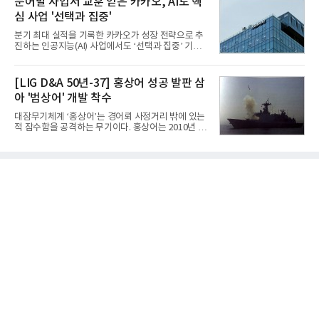
문어발 사업서 교훈 얻은 카카오, AI도 핵
는 조종사가 휴대하는 명령통신장치(PDU, P
업계에 따르면 올해 상반기 게임업계는 기업별 성적
심 사업 '선택과 집중'
표가 크게 갈렸다. 대표적으로 크래프톤은 'PUBG: 배
틀그라운드'의 안정적인 성장에 힘입어 상반기 연결
분기 최대 실적을 기록한 카카오가 성장 전략으로 추
기준 매출 2조6616억원, 영업이익 9725억원으로 역
진하는 인공지능(AI) 사업에서도 ‘선택과 집중’ 기조
대 최대 실적을 기록했다. 엔씨도 올해 출시한 '아이온
를 강화하고 있다. 경쟁사들이 AI 데이터센터 등 인프
2' 등에 힘입어 호실적을 거둘 것으로 전망된다.반면
라 투자에 나서는 것과 달리, 카카오는 ‘카카오톡’이
넷마블은 2분기 매출이 증가했지만 영업이익은 전년
라는 플랫폼 경쟁력을 활용한 AI 에이전트 서비스에
[LIG D&A 50년-37] 홍상어 성공 발판 삼
동기 대
집중하는 전략이다. 과거 무리한 사업 확장 과정에서
아 '범상어' 개발 착수
겪었던 시행착오를 되풀이하지 않고 핵심 역량에 집
중하겠다는 취지로 풀이된다.7일 업계에 따르면 카카
대잠무기체계 ‘홍상어’는 경어뢰 사정거리 밖에 있는
오는 올해 2분기 연결 기준 매출 2조985억원, 영업이
적 잠수함을 공격하는 무기이다. 홍상어는 2010년 넥
익 2770억원을 기록했다. 전년 동기 대비 매출과 영업
스원퓨처 시절 진해하우스에서 최초 생산돼 전력화가
이익은 각각 9%, 36% 증가해 모두 분기 기준 역대
이뤄졌다. 이후 2012년 한국형 구축함(KDX-1) 이상
최대치다. 상반기 기준 매출은 4조405억원, 영업이익
의 함정에 실전 배치됐다.그해 7월 해군은 동해상에서
은 4884억
성능 검증을 위해 홍상어 시험발사를 실시했다. 이때
홍상어가 목표 지점에서 입수한 후 표적을 타격하지
못하고 물속에서 멈춰버리는 예상 밖의 일이 벌어졌
다. 2차 품질확인 사격 시험에서도 만족스러운 결과를
얻지 못했다. 완벽한 신뢰성 확보를 위해 LIG넥스원은
국방과학연구소(ADD) 테스크포스(TF)와 합심해 본
격적인 개선 작업에 착수했다.홍상어 유도탄의 모든
분야를