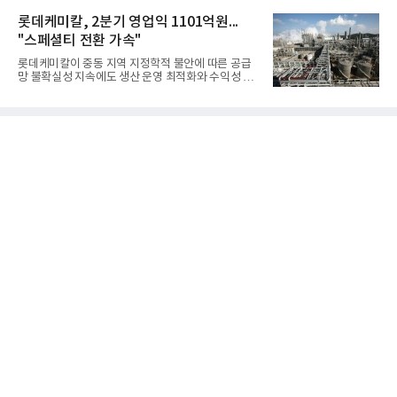
체별로 엇갈린 가운데 하반기 신작 흥행과 해외 시장
격적인 개선 작업에 착수했다.홍상어 유도탄의 모든
성과가 실적을 좌우할 핵심 변수로 떠오르고 있다.8일
롯데케미칼, 2분기 영업익 1101억원...
분야를
업계에 따르면 올해 상반기 게임업계는 기업별 성적
"스페셜티 전환 가속"
표가 크게 갈렸다. 대표적으로 크래프톤은 'PUBG: 배
틀그라운드'의 안정적인 성장에 힘입어 상반기 연결
롯데케미칼이 중동 지역 지정학적 불안에 따른 공급
기준 매출 2조6616억원, 영업이익 9725억원으로 역
망 불확실성 지속에도 생산 운영 최적화와 수익성 중
대 최대 실적을 기록했다. 엔씨도 올해 출시한 '아이온
심의 사업 운영을 통해 전분기에 이어 흑자 기조를 이
2' 등에 힘입어 호실적을 거둘 것으로 전망된다.반면
어갔다.롯데케미칼이 2026년 2분기 연결 기준 매출
넷마블은 2분기 매출이 증가했지만 영업이익은 전년
액 5조6864억원, 영업이익 1101억원을 기록했다고 7
동기 대
일 밝혔다. 사업별로는 기초화학 부문(롯데케미칼 기
초소재사업·LC타이탄·LC USA·롯데대산석화)이 매
출 3조9403억원, 영업이익 23억원을 기록했다. 정기
보수 영향과 원료 가격 변동에 따른 래깅 효과로 전분
기 대비 수익성은 둔화됐지만 흑자 전환 흐름을 유지
했다.첨단소재 부문은 매출 1조1551억원, 영업이익
1325억원을 기록했다. 주요 제품의 스프레드 확대와
우호적인 환율 효과