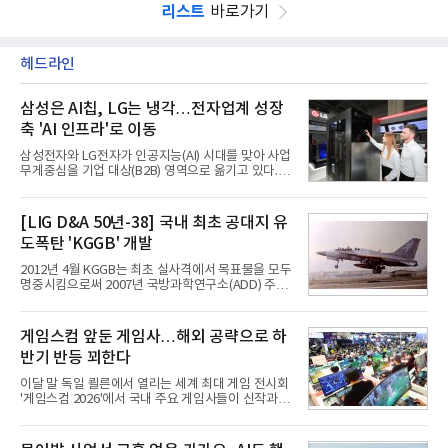
리스트
바로가기
헤드라인
삼성은 AI칩, LG는 냉각…전자업계 성장
축 'AI 인프라'로 이동
삼성전자와 LG전자가 인공지능(AI) 시대를 맞아 사업
무게중심을 기업 대상(B2B) 영역으로 옮기고 있다.
TV와 생활가전 등 전통적인 소비자 시장이 성숙기에
접어든 가운데 삼성전자는 AI 반도체를 중심으로 데
이터센터 생태계 공략을 강화하고 LG전자는 냉각솔
[LIG D&A 50년-38] 국내 최초 공대지 유
루션·전장·로봇 등 기업용 솔루션 사업 확대에 속도를
도폭탄 'KGGB' 개발
내고 있다.9일 업계에 따르면 LG전자는 2분기 생활가
전과 프리미엄 제품 경쟁력에 더해 B2B 사업 확대 효
2012년 4월 KGGB는 최초 실사격에서 목표물을 모두
과로 수익성을 방어한 반면 삼성전자는 디바이스경험
명중시킴으로써 2007년 국방과학연구소(ADD) 주관
(DX) 부문의 TV·생활가전 수익성이 악화됐다. 대신 삼
으로 시작된 KGGB 개발사업에 LIG넥스원은 시제업
성은 AI 메모리 등 반도체 사업을 중심으로 새로운 성
체로 참여했다. 체계개발에는 총 400여억 원의 개발
장 동력을 확보하는 데 집중하고 있다.LG전자는 B2B
비와 62개월의 기간이 소요됐다. 한국형 GPS 유도폭
게임스컴 앞둔 게임사…해외 공략으로 하
사업 확대
탄 KGGB(Korea GPS Guided Bomb)는 국내 최초
반기 반등 꾀한다
의 공대지 유도폭탄으로 2012년에 최종 전투용 적합
판정을 받았다.우리 공군이 운용하는 모든 전투기에
이달 말 독일 쾰른에서 열리는 세계 최대 게임 전시회
탑재할 수 있는 KGGB는 일반목적폭탄(General
'게임스컴 2026'에서 국내 주요 게임사들이 신작과 글
Purpose Bomb)에 장착하여 운용토록 개발됐다.이
로벌 전략을 공개한다. 상반기 게임사들의 실적이 업
는 현재 군에서 보유하고 있는 상당량의 일반목적폭
체별로 엇갈린 가운데 하반기 신작 흥행과 해외 시장
탄을 활용하기 위한 취지였다.항공기에 장착된 KGGB
성과가 실적을 좌우할 핵심 변수로 떠오르고 있다.8일