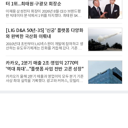
항 가이드라인을 제공한다.오션와이즈의 핵심 기능은
터 1위...최태원·구광모 회장순
CI(탄소집약도지수) 실시간 관리 예측, 시 기반 최적
항로 추천, 선단 관리 등이다. HD현대오일뱅크와의
이재용 삼성전자 회장이 2026년 8월 CEO 브랜드평
실증에서는 총 13개 구간, 10만6000km 항해를 통해
판 빅데이터 분석에서 1위를 차지했다. 최태원 SK그
평균 5.3%의 연료 질감 효과를 입증했다. 이는 연간 1
룹 회장과 구광모 LG그룹 회장이 뒤를 이었다.6일 한
만t의 연료를 사용하는 선박 1척 기준 약 3억5000만
국기업평판연구소(소장 구창환)는 빅데이터뉴스와
원의 비용 절감에 해당한다.주목할 점은 오션와이즈
함께 60명의 CEO 브랜드를 대상으로 2026년 7월 6
[LIG D&A 50년-35] '신궁' 플랫폼 다양화
의 핵심
일부터 8월 6일까지 수집된 소비자 빅데이터
와 완벽한 국산화 이뤄내
7,395,735건을 분석한 결과, 삼성 이재용 회장이 브
랜드평판지수 1,984,715를 기록하며 8월 1위에 올랐
2010년대 초반부터 LIG넥스원이 개발에 참여하고 생
다고 밝혔다. 분석에 활용된 빅데이터는 지난 7월
산하는 유도무기체계는 진화를 거듭해 갔다. 기존 무
(14,233,797건) 대비 48.04% 감소한 수치다.8월
기체계에 기반한 새로운 기능이 추가되기도 하고, 활
CEO 브랜드평판 30위 순위는 이재용, 최태원, 정의
용도가 떨어지는 재래식 무기를 새롭게 활용하는 방
선, 구광모, 신동빈, 박현주, 이해진, 정원주, 함영주,
안이 강구됐다. 또 핵심 구성품 국산화를 통해 수출상
카카오, 2분기 매출 2조·영업익 2770억
김승연, 이재현, 강호동, 김범수, 양종
의 제약을 해소하고자 노력했다. 이러한 LIG넥스원의
'역대 최대'..."플랫폼 사업 전반 고른 성장"
신기술 개발 성과가 집약된 무기체계가 바로 휴대용
지대공 유도무기 ‘신궁’이다.신궁은 이미 2009년 수
카카오가 올해 2분기 매출과 영업이익 모두 분기 기준
출을 위한 개량형 멀티런처 개발을 완료함으로써 기
사상 최대 실적을 기록했다. 광고와 커머스, 모빌리
능 다양화와 계열화 가능성을 선보인 바 있었다. 이번
티, 페이 등 플랫폼 사업이 고르게 성장하며 실적을 견
엔 기존 K-30 30mm 대공포 비호 체계에 신궁을 장착
인했다.카카오는 6일 연결 기준 올해 2분기 매출 2조
하는 개량사업, 일명 ‘비호복합’ 프로젝트가 2009년
985억원, 영업이익 2770억원을 기록했다고 밝혔다.
부터 진행됐
전년 동기 대비 매출은 9%, 영업이익은 36% 늘어난
수치다. 전년 동기 실적과 증가율은 카카오게임즈와
카카오헬스케어 관련 손익을 중단영업손익으로 반영
한 기준으로 산출됐다. 지난해 2분기 매출은 1조9175
억원, 영업이익은 2039억원이었다.플랫폼 부문 매출
은 1조2303억원으로 전년 동기 대비 17% 증가했다.
카카오톡 내 광고와 커머스 사업을 아우르는 톡비즈