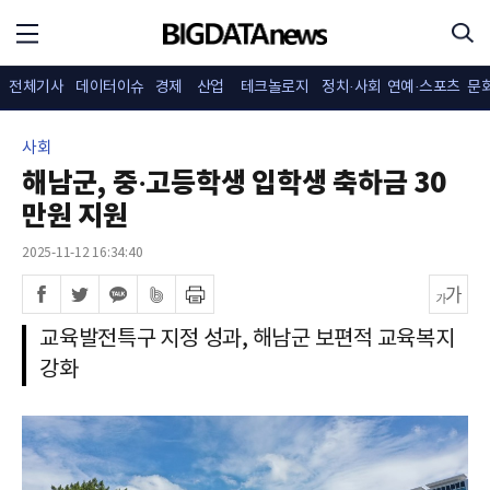
전체기사
데이터이슈
경제
산업
테크놀로지
정치·사회
연예·스포츠
문
사회
해남군, 중·고등학생 입학생 축하금 30
만원 지원
2025-11-12 16:34:40
교육발전특구 지정 성과, 해남군 보편적 교육복지
강화