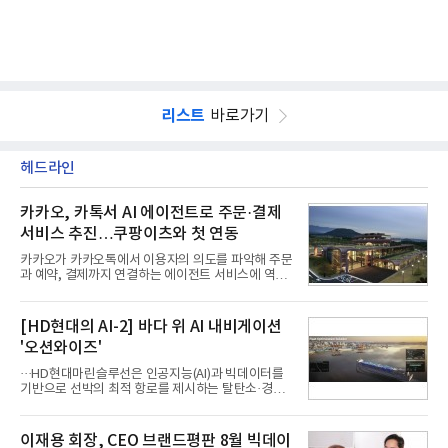
리스트
바로가기
헤드라인
카카오, 카톡서 AI 에이전트로 주문·결제
서비스 추진…쿠팡이츠와 첫 연동
카카오가 카카오톡에서 이용자의 의도를 파악해 주문
과 예약, 결제까지 연결하는 에이전트 서비스에 역량
을 집중한다. 음식 배달을 시작으로 커머스와 예약, 여
행 등으로 적용 범위를 넓혀 AI를 새로운 톡비즈 성장
축으로 만들겠다는 구상이다.정신아 카카오 대표는 6
[HD현대의 AI-2] 바다 위 AI 내비게이션
일 열린 2분기 실적 발표 컨퍼런스콜에서 "AI는 톡비
'오션와이즈'
즈 성장 재점화의 핵심이자 주요 매출원으로 자리 잡
을 것"이라며 이같은 AI 사업 전략을 공개했다. 카카
···HD현대마린슬루선은 인공지능(AI)과 빅데이터를
오는 이날 함께 발표한 2분기 연결 매출이 전년 동기
기반으로 선박의 최적 항로를 제시하는 탈탄소·경제
대비 9% 증가한 2조985억원, 영업이익은 36% 늘어
운항 솔루션 ‘오션와이즈’를 운영하고 있다. 별도의
난 2770억원이라고 밝혔다. 매출과 영업이익 모두 분
장비 설치 없이 일고리즘 만으로 선박의 탄소 배출량
기 기준 역대 최대치다. 카카오는 플랫폼 부문 매출이
을 모니터링 및 예측하며, 연료 소비를 최소화하는 운
이재용 회장, CEO 브랜드평판 8월 빅데이
17% 증가하