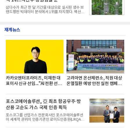
안공장을 시작으로 ▲효종연구소 ▲종근당바이오 안
산공장 ▲경보제약 아산본사 ▲종근당건강 당진공장
삼다수가 최근 한 달 기간을 대상으로 실시된 생수 브
▲종근당 본사 등 전국 6개 사업장에서 릴레이 방식
랜드평판 빅데이터 분석에서 1위를 차지했다. 백산수
으로 이어졌다.캠페인 기간에는 임직원의 참여를 독
와 동원샘물이 뒤를 이었다.31일 한국기업평판연구
려하기 위해 헌혈 퀴즈와 행운 복권 등 다양한 이벤트
소(소장 구창환)는 국내 소비자들에게 사랑받는 21개
도 진행했다.종근당홀딩스는 임직원들이 기부한 헌혈
생수 브랜드를 대상으로 지난 6월 30일부터 7월 31일
증을 한국백혈병
재계뉴스
까지 수집된 소비자 빅데이터 3,702,555건을 분석한
결과, 삼다수가 브랜드평판지수 1,594,583을 기록하
며 7월 1위에 올랐다고 밝혔다. 분석에 활용된 빅데이
터는 지난 4월(3,435,836건) 대비 7.76% 증가한 수
치다.연구소에 따르면 7월 생수 브랜드평판 순위는 삼
다수, 백산수, 동원샘물, 스파클, 아이시스, 에비앙,
몽베스트, 크리스탈, 풀무원샘물, 평창수, 지리산수,
진로 석수,
카카오엔터프라이즈, 이재한 대
고려아연 온산제련소, 직원 대상
표이사 신규 선임..."AI 전환 선
온열질환 예방 안전 실천 캠페인
도"
실시
포스코에어솔루션, 亞 최초 항공우주·방
산용 고순도 가스 국제 인증 획득
포스코그룹 산업가스 전문회사인 포스코에어솔루션
이 세계적 권위의 인증기관인 로이드인증원(LRQA)
으로부터 아시아 지역 최초로 항공우주 및 방산용 고
순도 희귀가스 제조 분야 국제공인 인증인 ‘항공우주·