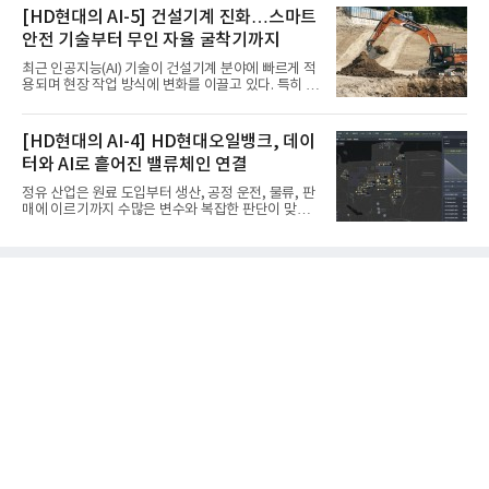
방산 품질경영시스템(AS9100D)’을 획득했다.포스코
[HD현대의 AI-5] 건설기계 진화…스마트
에어솔루션은 6일 서울 포스코센터에서 김대연 포스
안전 기술부터 무인 자율 굴착기까지
코에어솔루션 대표, 이일형 로이드인증원(LRQA) 한
국지사 대표 등이 참석한 가운데 ‘항공우주·방산 품질
최근 인공지능(AI) 기술이 건설기계 분야에 빠르게 적
경영시스템(AS9100D)’ 인증수여식을 가졌다고 밝혔
용되며 현장 작업 방식에 변화를 이끌고 있다. 특히 무
다.포스코에어솔루션이 획득한 AS9100D는 국제 품
인 자율화 기술은 작업 효율을 획기적으로 높이며 스
질경영시스템 표준(ISO 9001)을 기반으로 항공우주
마트 건설 현장 구현을 앞당기고 있다.HD현대사이트
및 방위산업의 엄격한 특수 요구사항을 반영한 글로
솔루션은 최근 스위스 건설 현장에서 무인 자율 굴착
[HD현대의 AI-4] HD현대오일뱅크, 데이
벌 표준이다. 특히 미세
기를 투입했다. 실제 공사를 진행한 것은 처음으로, 건
터와 AI로 흩어진 밸류체인 연결
설장비 자율화 기술의 새로운 이정표를 제시했다.이
번에 투입된 무인 자율 굴착기는 유럽 대형 건설그룹
정유 산업은 원료 도입부터 생산, 공정 운전, 물류, 판
키바그(KIBAG)의 스위스 투겐 지역 건설 프로젝트에
매에 이르기까지 수많은 변수와 복잡한 판단이 맞물
서 깊이 3m, 폭 12m, 길이 1km 규모의 토목 공사를
리는 구조를 갖고 있다. 작은 변화 하나가 전체 수익성
수행할 예정이다. 해당 장비에는 HD건설기계의 22t
과 운영 효율에 직접적인 영향을 미치는 만큼, 데이터
급 굴착기를 기반으로 HD현대사이트솔루션의 스마
를 얼마나 빠르고 정확하게 연결하고 활용하느냐가
트 굴착기 플랫폼
기업경쟁력을 좌우하는 핵심 요소로 떠오르고 있다.
이러한 환경 속에서 HD현대오일뱅크는 인공지능(AI)
을 단순한 업무 자동화 도구로 보지 않고, 정유사의 밸
류체인(Value Chain) 전반을 연결하고 최적화하는 핵
심 기반으로 활용하고 있다.원유 선택과 도입, 생산계
획, 제품 운영, 물류와 수급, 공정 운전에 이르기까지
각 업무를 개별적으로 바라보는 것이 아니라, 하나의
흐름