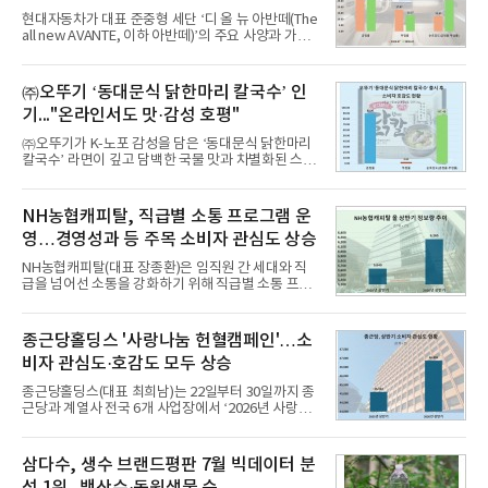
현대자동차가 대표 준중형 세단 ‘디 올 뉴 아반떼(The
all new AVANTE, 이하 아반떼)’의 주요 사양과 가격
을 공개하고 5일부터 계약을 시작한다고 밝혔다.아반
떼는 6년 만에 선보이는 8세대 완전변경 모델로, ▲정
교한 선과 면을 중심으로 완성한 파격적인 디자인 ▲
㈜오뚜기 ‘동대문식 닭한마리 칼국수’ 인
과거 중형 세단 수준으로 확대된 차체 제원 ▲글로벌
기..."온라인서도 맛·감성 호평"
최고 수준의 안전성 ▲성능과 효율을 동시에 높인 주
행 완성도 ▲첨단 편의 및 디지털 사양 적용 등을 통해
㈜오뚜기가 K-노포 감성을 담은 ‘동대문식 닭한마리
글로벌 준중형 세단의 새로운 기준을 세웠다.아반떼
칼국수’ 라면이 깊고 담백한 국물 맛과 차별화된 스토
는 가솔린 2.0과 1.6 하이브리드 두 가지 파워트레인
리로 출시 초기부터 높은 인기를 얻고 있다고 4일 밝
과 모던, 프리미엄, 인스퍼레이션 세 가지 트림으로
혔다.‘동대문식 닭한마리 칼국수’는 예상을 뛰어넘는
운영된다.◆ 디자인·공간·안전·성능 전반에서 차급을
소비자 호응에 힘입어 지난 7월 13일 첫 선을 보인 지
NH농협캐피탈, 직급별 소통 프로그램 운
넘
단 18일 만에 누적 판매량 50만 개를 돌파하는 성과를
영…경영성과 등 주목 소비자 관심도 상승
거두었다.이번 신제품은 개발진이 전국의 닭한마리
전문점을 직접 찾아 다니며 최적의 육수 비율을 완성
NH농협캐피탈(대표 장종환)은 임직원 간 세대와 직
했다. 자극적이지 않으면서도 깊은 닭육수에 마늘의
급을 넘어선 소통을 강화하기 위해 직급별 소통 프로
개운한 풍미를 더했으며, 국물이 잘 배어들면서도 쫄
그램'너하(NH)고, 나하(NH)고, NH GO!'를 지난 27일
깃한 식감이 살아있는 칼국수 면발을 정교하게 구현
부터 30일까지 서울 원센티널 NH농협캐피탈타워 22
했다는게 회사측의 설명이다.실제 현장 시식 행사에
층에서 운영했다고 31일 밝혔다.이번 프로그램은 경
종근당홀딩스 '사랑나눔 헌혈캠페인'…소
서도
영지원부 홍보팀과 2026년 새로이(e)＊가 공동 주관
비자 관심도·호감도 모두 상승
했으며, ▲팀장·부장(7.27), ▲계장·주임(7.28), ▲과
장·차장(7.29), ▲대리(7.30) 등 직급별로 총 4회에 걸
종근당홀딩스(대표 최희남)는 22일부터 30일까지 종
쳐 진행됐다.참고로 새로이(e)는 NH농협캐피탈 MZ
근당과 계열사 전국 6개 사업장에서 ‘2026년 사랑나
세대들로(과장~계장) 구성된 자율 참여조직으로, 조
눔 헌혈캠페인’을 실시했다고 31일 밝혔다.이번 캠페
직문화 혁신과 업무 효율성 향상을 위한 다양한 활동
인은 장마와 폭염, 여름휴가 등으로 헌혈 참여가 줄어
을 추진하며,새로운 변화와 이로운 영향력을 조직전
드는 시기에 안정적 혈액 수급에 기여하고 생명나눔
삼다수, 생수 브랜드평판 7월 빅데이터 분
반에 전파하는 역할
문화를 확산하기 위해 마련됐다.캠페인은 종근당 천
석 1위...백산수·동원샘물 순