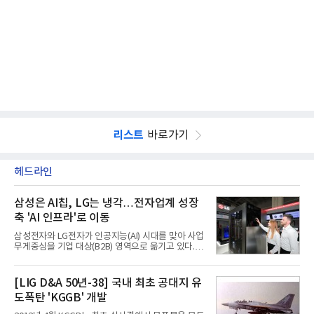
리스트
바로가기
헤드라인
삼성은 AI칩, LG는 냉각…전자업계 성장
축 'AI 인프라'로 이동
삼성전자와 LG전자가 인공지능(AI) 시대를 맞아 사업
무게중심을 기업 대상(B2B) 영역으로 옮기고 있다.
TV와 생활가전 등 전통적인 소비자 시장이 성숙기에
접어든 가운데 삼성전자는 AI 반도체를 중심으로 데
이터센터 생태계 공략을 강화하고 LG전자는 냉각솔
[LIG D&A 50년-38] 국내 최초 공대지 유
루션·전장·로봇 등 기업용 솔루션 사업 확대에 속도를
도폭탄 'KGGB' 개발
내고 있다.9일 업계에 따르면 LG전자는 2분기 생활가
전과 프리미엄 제품 경쟁력에 더해 B2B 사업 확대 효