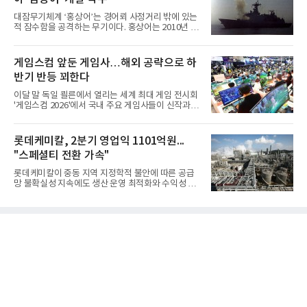
대잠무기체계 ‘홍상어’는 경어뢰 사정거리 밖에 있는
적 잠수함을 공격하는 무기이다. 홍상어는 2010년 넥
스원퓨처 시절 진해하우스에서 최초 생산돼 전력화가
이뤄졌다. 이후 2012년 한국형 구축함(KDX-1) 이상
의 함정에 실전 배치됐다.그해 7월 해군은 동해상에서
게임스컴 앞둔 게임사…해외 공략으로 하
성능 검증을 위해 홍상어 시험발사를 실시했다. 이때
반기 반등 꾀한다
홍상어가 목표 지점에서 입수한 후 표적을 타격하지
못하고 물속에서 멈춰버리는 예상 밖의 일이 벌어졌
이달 말 독일 쾰른에서 열리는 세계 최대 게임 전시회
다. 2차 품질확인 사격 시험에서도 만족스러운 결과를
'게임스컴 2026'에서 국내 주요 게임사들이 신작과 글
얻지 못했다. 완벽한 신뢰성 확보를 위해 LIG넥스원은
로벌 전략을 공개한다. 상반기 게임사들의 실적이 업
국방과학연구소(ADD) 테스크포스(TF)와 합심해 본
체별로 엇갈린 가운데 하반기 신작 흥행과 해외 시장
격적인 개선 작업에 착수했다.홍상어 유도탄의 모든
성과가 실적을 좌우할 핵심 변수로 떠오르고 있다.8일
롯데케미칼, 2분기 영업익 1101억원...
분야를
업계에 따르면 올해 상반기 게임업계는 기업별 성적
"스페셜티 전환 가속"
표가 크게 갈렸다. 대표적으로 크래프톤은 'PUBG: 배
틀그라운드'의 안정적인 성장에 힘입어 상반기 연결
롯데케미칼이 중동 지역 지정학적 불안에 따른 공급
기준 매출 2조6616억원, 영업이익 9725억원으로 역
망 불확실성 지속에도 생산 운영 최적화와 수익성 중
대 최대 실적을 기록했다. 엔씨도 올해 출시한 '아이온
심의 사업 운영을 통해 전분기에 이어 흑자 기조를 이
2' 등에 힘입어 호실적을 거둘 것으로 전망된다.반면
어갔다.롯데케미칼이 2026년 2분기 연결 기준 매출
넷마블은 2분기 매출이 증가했지만 영업이익은 전년
액 5조6864억원, 영업이익 1101억원을 기록했다고 7
동기 대
일 밝혔다. 사업별로는 기초화학 부문(롯데케미칼 기
초소재사업·LC타이탄·LC USA·롯데대산석화)이 매
출 3조9403억원, 영업이익 23억원을 기록했다. 정기
보수 영향과 원료 가격 변동에 따른 래깅 효과로 전분
기 대비 수익성은 둔화됐지만 흑자 전환 흐름을 유지
했다.첨단소재 부문은 매출 1조1551억원, 영업이익
1325억원을 기록했다. 주요 제품의 스프레드 확대와
우호적인 환율 효과