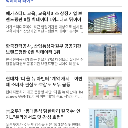
빅데이터 라이프
메가스터디교육, 교육서비스 상장기업 브
랜드평판 8월 빅데이터 1위...대교 뒤이어
메가스터디교육이 최근 한달기간을 대상으로 실시된
교육서비스 상장기업 브랜드평판 빅데이터 분석에서
1위를 차지했다. 대교와 디지털대상이 뒤를 이었다.7
일 한국기업평판연구소(소장 구창환)는 국내 교육서
비스 상장기업 브랜드를 대상으로 지난 7월 7일부터
한국전력공사, 산업통상자원부 공공기관
8월 7일까지 수집된 소비자 빅데이터 10,074,233건
브랜드평판 8월 빅데이터 1위
을 분석한 결과, 메가스터디교육이 브랜드평판지수
1,710,926을 기록하며 8월 1위에 올랐다고 밝혔다.
한국전력공사가 최근 한달기간을 대상으로 실시된 산
분석에 활용된 빅데이터는 지난 7월(9,491,206건) 대
업통상자원부 공공기관 브랜드평판 빅데이터 분석에
비 6.14% 증가한 수치로, 교육서비스 상장기업 브랜
서 1위를 차지했다. 한국가스공사와 한국수력원자력
드에 대한 소비자 관심이 확대됐다.연구소에 따르면 8
이 순으로 뒤를 이었다.7일 한국기업평판연구소(소장
월 교육서비스 상장기업 브랜드평판 순위는 메가스터
구창환)는 산업통상자원부 공공기관 41개 브랜드를
현대차 ‘디 올 뉴 아반떼’ 계약 개시…아반
디교육, 대교, 디지
대상으로 지난 7월 7일부터 8월 7일까지 수집된 소비
떼 소비자 관심도·호감도 모두 급등
자 빅데이터 91,102,549건을 분석한 결과, 한국전력
공사가 브랜드평판지수 10,670,633을 기록하며 8월
현대자동차가 대표 준중형 세단 ‘디 올 뉴 아반떼(The
1위에 올랐다고 밝혔다. 분석에 활용된 빅데이터는 지
all new AVANTE, 이하 아반떼)’의 주요 사양과 가격
난 7월(88,893,823건) 대비 2.48% 증가한 수치다.연
을 공개하고 5일부터 계약을 시작한다고 밝혔다.아반
구소에 따르면 8월 산업통상자원부 공공기관 브랜드
떼는 6년 만에 선보이는 8세대 완전변경 모델로, ▲정
평판 30위 순위는 한국전력공사, 한국가스공사, 한국
교한 선과 면을 중심으로 완성한 파격적인 디자인 ▲
㈜오뚜기 ‘동대문식 닭한마리 칼국수’ 인
수력원자력, 한국석
과거 중형 세단 수준으로 확대된 차체 제원 ▲글로벌
기..."온라인서도 맛·감성 호평"
최고 수준의 안전성 ▲성능과 효율을 동시에 높인 주
행 완성도 ▲첨단 편의 및 디지털 사양 적용 등을 통해
㈜오뚜기가 K-노포 감성을 담은 ‘동대문식 닭한마리
글로벌 준중형 세단의 새로운 기준을 세웠다.아반떼