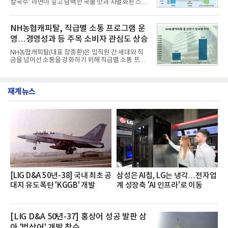
칼국수’ 라면이 깊고 담백한 국물 맛과 차별화된 스토
는 가솔린 2.0과 1.6 하이브리드 두 가지 파워트레인
리로 출시 초기부터 높은 인기를 얻고 있다고 4일 밝
과 모던, 프리미엄, 인스퍼레이션 세 가지 트림으로
혔다.‘동대문식 닭한마리 칼국수’는 예상을 뛰어넘는
운영된다.◆ 디자인·공간·안전·성능 전반에서 차급을
소비자 호응에 힘입어 지난 7월 13일 첫 선을 보인 지
NH농협캐피탈, 직급별 소통 프로그램 운
넘
단 18일 만에 누적 판매량 50만 개를 돌파하는 성과를
영…경영성과 등 주목 소비자 관심도 상승
거두었다.이번 신제품은 개발진이 전국의 닭한마리
전문점을 직접 찾아 다니며 최적의 육수 비율을 완성
NH농협캐피탈(대표 장종환)은 임직원 간 세대와 직
했다. 자극적이지 않으면서도 깊은 닭육수에 마늘의
급을 넘어선 소통을 강화하기 위해 직급별 소통 프로
개운한 풍미를 더했으며, 국물이 잘 배어들면서도 쫄
그램'너하(NH)고, 나하(NH)고, NH GO!'를 지난 27일
깃한 식감이 살아있는 칼국수 면발을 정교하게 구현
부터 30일까지 서울 원센티널 NH농협캐피탈타워 22
했다는게 회사측의 설명이다.실제 현장 시식 행사에
층에서 운영했다고 31일 밝혔다.이번 프로그램은 경
서도
재계뉴스
영지원부 홍보팀과 2026년 새로이(e)＊가 공동 주관
했으며, ▲팀장·부장(7.27), ▲계장·주임(7.28), ▲과
장·차장(7.29), ▲대리(7.30) 등 직급별로 총 4회에 걸
쳐 진행됐다.참고로 새로이(e)는 NH농협캐피탈 MZ
세대들로(과장~계장) 구성된 자율 참여조직으로, 조
직문화 혁신과 업무 효율성 향상을 위한 다양한 활동
을 추진하며,새로운 변화와 이로운 영향력을 조직전
반에 전파하는 역할
[LIG D&A 50년-38] 국내 최초 공
삼성은 AI칩, LG는 냉각…전자업
대지 유도폭탄 'KGGB' 개발
계 성장축 'AI 인프라'로 이동
[LIG D&A 50년-37] 홍상어 성공 발판 삼
아 '범상어' 개발 착수