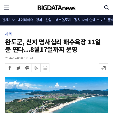
전체기사
데이터이슈
경제
산업
테크놀로지
정치·사회
연예·스포츠
문
사회
완도군, 신지 명사십리 해수욕장 11일
문 연다...8월17일까지 운영
2026-07-09 07:31:24