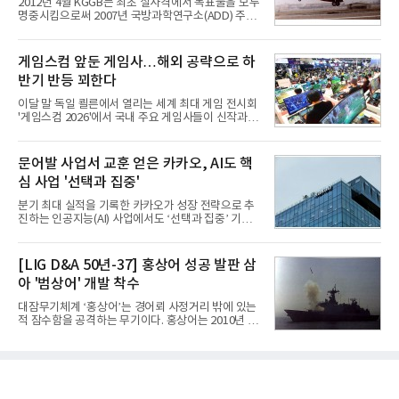
2012년 4월 KGGB는 최초 실사격에서 목표물을 모두
과로 수익성을 방어한 반면 삼성전자는 디바이스경험
명중시킴으로써 2007년 국방과학연구소(ADD) 주관
(DX) 부문의 TV·생활가전 수익성이 악화됐다. 대신 삼
으로 시작된 KGGB 개발사업에 LIG넥스원은 시제업
성은 AI 메모리 등 반도체 사업을 중심으로 새로운 성
체로 참여했다. 체계개발에는 총 400여억 원의 개발
장 동력을 확보하는 데 집중하고 있다.LG전자는 B2B
비와 62개월의 기간이 소요됐다. 한국형 GPS 유도폭
게임스컴 앞둔 게임사…해외 공략으로 하
사업 확대
탄 KGGB(Korea GPS Guided Bomb)는 국내 최초
반기 반등 꾀한다
의 공대지 유도폭탄으로 2012년에 최종 전투용 적합
판정을 받았다.우리 공군이 운용하는 모든 전투기에
이달 말 독일 쾰른에서 열리는 세계 최대 게임 전시회
탑재할 수 있는 KGGB는 일반목적폭탄(General
'게임스컴 2026'에서 국내 주요 게임사들이 신작과 글
Purpose Bomb)에 장착하여 운용토록 개발됐다.이
로벌 전략을 공개한다. 상반기 게임사들의 실적이 업
는 현재 군에서 보유하고 있는 상당량의 일반목적폭
체별로 엇갈린 가운데 하반기 신작 흥행과 해외 시장
탄을 활용하기 위한 취지였다.항공기에 장착된 KGGB
성과가 실적을 좌우할 핵심 변수로 떠오르고 있다.8일
문어발 사업서 교훈 얻은 카카오, AI도 핵
는 조종사가 휴대하는 명령통신장치(PDU, P
업계에 따르면 올해 상반기 게임업계는 기업별 성적
심 사업 '선택과 집중'
표가 크게 갈렸다. 대표적으로 크래프톤은 'PUBG: 배
틀그라운드'의 안정적인 성장에 힘입어 상반기 연결
분기 최대 실적을 기록한 카카오가 성장 전략으로 추
기준 매출 2조6616억원, 영업이익 9725억원으로 역
진하는 인공지능(AI) 사업에서도 ‘선택과 집중’ 기조
대 최대 실적을 기록했다. 엔씨도 올해 출시한 '아이온
를 강화하고 있다. 경쟁사들이 AI 데이터센터 등 인프
2' 등에 힘입어 호실적을 거둘 것으로 전망된다.반면
라 투자에 나서는 것과 달리, 카카오는 ‘카카오톡’이
넷마블은 2분기 매출이 증가했지만 영업이익은 전년
라는 플랫폼 경쟁력을 활용한 AI 에이전트 서비스에
[LIG D&A 50년-37] 홍상어 성공 발판 삼
동기 대
집중하는 전략이다. 과거 무리한 사업 확장 과정에서
아 '범상어' 개발 착수
겪었던 시행착오를 되풀이하지 않고 핵심 역량에 집
중하겠다는 취지로 풀이된다.7일 업계에 따르면 카카
대잠무기체계 ‘홍상어’는 경어뢰 사정거리 밖에 있는
오는 올해 2분기 연결 기준 매출 2조985억원, 영업이
적 잠수함을 공격하는 무기이다. 홍상어는 2010년 넥
익 2770억원을 기록했다. 전년 동기 대비 매출과 영업
스원퓨처 시절 진해하우스에서 최초 생산돼 전력화가
이익은 각각 9%, 36% 증가해 모두 분기 기준 역대
이뤄졌다. 이후 2012년 한국형 구축함(KDX-1) 이상
최대치다. 상반기 기준 매출은 4조405억원, 영업이익
의 함정에 실전 배치됐다.그해 7월 해군은 동해상에서
은 4884억
성능 검증을 위해 홍상어 시험발사를 실시했다. 이때
홍상어가 목표 지점에서 입수한 후 표적을 타격하지