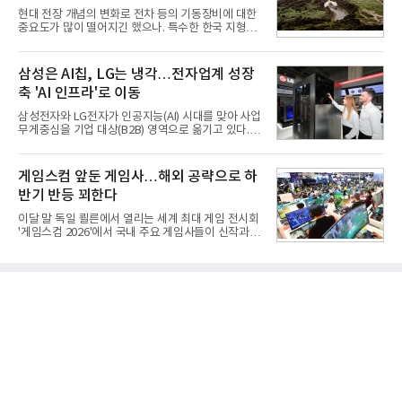
일 금융감독원 전자공시와 업계 등에 따르면 ㈜두산
현대 전장 개념의 변화로 전차 등의 기동장비에 대한
은 지난달 31일 이사회를 열고 SK㈜가 보유한 SK실
중요도가 많이 떨어지긴 했으나. 특수한 한국 지형을
트론 지분 70.61%를 인수하는 주식매매계약(SPA)
고려할 때 북한군 전차부대는 여전히 위협적인 존재
체결을 승인했다고 공시했다. 계약서에는 장용호 SK
로 평가되고 있다. 그러나 우리 군이 운용 중인 대전차
㈜ 대표이사와 김민철 두산 대표이사가 각각 서명했
무기는 관통력과 유효사거리 모두 만족스럽지 못해
삼성은 AI칩, LG는 냉각…전자업계 성장
다. 매각 대상 지분은 SK㈜가
적 전차 파괴에 효과적이지 못했다. 특히 노후화된 대
축 'AI 인프라'로 이동
전차 무기에 대한 군수지원이 미흡해 전력 발휘가 어
려웠다.따라서 부족한 사거리의 한계를 극복하고 아
삼성전자와 LG전자가 인공지능(AI) 시대를 맞아 사업
군의 생존성을 극대화할 수 있는 대전차 유도무기 개
무게중심을 기업 대상(B2B) 영역으로 옮기고 있다.
발이 절실했다.2007년부터 국방과학연구소(ADD) 주
TV와 생활가전 등 전통적인 소비자 시장이 성숙기에
관으로 중거리 대전차 유도무기 탐색개발을 시작했
접어든 가운데 삼성전자는 AI 반도체를 중심으로 데
다. 5대 개발 전략으로 성능 우위, 소량화경량화 실현,
이터센터 생태계 공략을 강화하고 LG전자는 냉각솔
게임스컴 앞둔 게임사…해외 공략으로 하
국산화에 의
루션·전장·로봇 등 기업용 솔루션 사업 확대에 속도를
반기 반등 꾀한다
내고 있다.9일 업계에 따르면 LG전자는 2분기 생활가
전과 프리미엄 제품 경쟁력에 더해 B2B 사업 확대 효
이달 말 독일 쾰른에서 열리는 세계 최대 게임 전시회
과로 수익성을 방어한 반면 삼성전자는 디바이스경험
'게임스컴 2026'에서 국내 주요 게임사들이 신작과 글
(DX) 부문의 TV·생활가전 수익성이 악화됐다. 대신 삼
로벌 전략을 공개한다. 상반기 게임사들의 실적이 업
성은 AI 메모리 등 반도체 사업을 중심으로 새로운 성
체별로 엇갈린 가운데 하반기 신작 흥행과 해외 시장
장 동력을 확보하는 데 집중하고 있다.LG전자는 B2B
성과가 실적을 좌우할 핵심 변수로 떠오르고 있다.8일
사업 확대
업계에 따르면 올해 상반기 게임업계는 기업별 성적
표가 크게 갈렸다. 대표적으로 크래프톤은 'PUBG: 배
틀그라운드'의 안정적인 성장에 힘입어 상반기 연결
기준 매출 2조6616억원, 영업이익 9725억원으로 역
대 최대 실적을 기록했다. 엔씨도 올해 출시한 '아이온
2' 등에 힘입어 호실적을 거둘 것으로 전망된다.반면
넷마블은 2분기 매출이 증가했지만 영업이익은 전년
동기 대