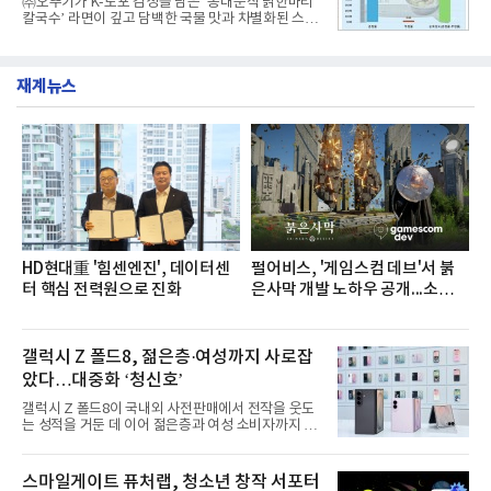
㈜오뚜기가 K-노포 감성을 담은 ‘동대문식 닭한마리
글로벌 준중형 세단의 새로운 기준을 세웠다.아반떼
칼국수’ 라면이 깊고 담백한 국물 맛과 차별화된 스토
는 가솔린 2.0과 1.6 하이브리드 두 가지 파워트레인
리로 출시 초기부터 높은 인기를 얻고 있다고 4일 밝
과 모던, 프리미엄, 인스퍼레이션 세 가지 트림으로
혔다.‘동대문식 닭한마리 칼국수’는 예상을 뛰어넘는
운영된다.◆ 디자인·공간·안전·성능 전반에서 차급을
소비자 호응에 힘입어 지난 7월 13일 첫 선을 보인 지
넘
재계뉴스
단 18일 만에 누적 판매량 50만 개를 돌파하는 성과를
거두었다.이번 신제품은 개발진이 전국의 닭한마리
전문점을 직접 찾아 다니며 최적의 육수 비율을 완성
했다. 자극적이지 않으면서도 깊은 닭육수에 마늘의
개운한 풍미를 더했으며, 국물이 잘 배어들면서도 쫄
깃한 식감이 살아있는 칼국수 면발을 정교하게 구현
했다는게 회사측의 설명이다.실제 현장 시식 행사에
서도
HD현대重 '힘센엔진', 데이터센
펄어비스, '게임스컴 데브'서 붉
터 핵심 전력원으로 진화
은사막 개발 노하우 공개...소비자
관심도 증가
갤럭시 Z 폴드8, 젊은층·여성까지 사로잡
았다…대중화 ‘청신호’
갤럭시 Z 폴드8이 국내외 사전판매에서 전작을 웃도
는 성적을 거둔 데 이어 젊은층과 여성 소비자까지 빠
르게 흡수하며 흥행세를 이어가고 있다. 대화면과 생
산성을 앞세운 기존 폴드의 소비자층에서 벗어나 디
자인과 휴대성을 강화하면서 폴더블폰의 대중화를 본
스마일게이트 퓨처랩, 청소년 창작 서포터