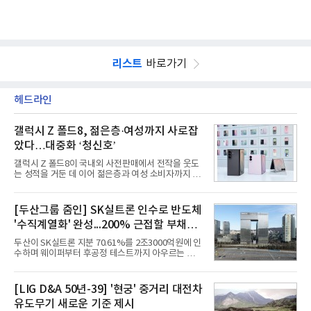
리스트
바로가기
헤드라인
갤럭시 Z 폴드8, 젊은층·여성까지 사로잡
았다…대중화 ‘청신호’
갤럭시 Z 폴드8이 국내외 사전판매에서 전작을 웃도
는 성적을 거둔 데 이어 젊은층과 여성 소비자까지 빠
르게 흡수하며 흥행세를 이어가고 있다. 대화면과 생
산성을 앞세운 기존 폴드의 소비자층에서 벗어나 디
자인과 휴대성을 강화하면서 폴더블폰의 대중화를 본
[두산그룹 줌인] SK실트론 인수로 반도체
격화하고 있다는 분석이 나온다.10일 카운터포인트
'수직계열화' 완성...200% 근접할 부채비
리서치에 따르면 갤럭시 Z8 시리즈의 글로벌 사전판
매량은 전작 대비 30% 이상 증가했다. 국내 사전판매
율 부담
두산이 SK실트론 지분 70.61%를 2조3000억원에 인
량은 전작 대비 39% 늘었고 유럽에서도 20% 이상
수하며 웨이퍼부터 후공정 테스트까지 아우르는 반도
증가했다. 미국에서도 역대 폴드 시리즈 가운데 가장
체 수직계열화를 완성했다. 인수 대상인 SK실트론은
높은 수준의 사전판매 성과를 기록한 전작보다 30%
지난해 5742억원의 순손실을 내며 신용등급 하향검
이상 늘어난 것으로 알려졌다.초기 흥행에는 폴드8의
토 대상에 올라 있다. 두산의 연결 기준 부채비율도 인
[LIG D&A 50년-39] '현궁' 중거리 대전차
폼팩터 변화가 영향
수금융 1조원을 가정할 경우 200%에 근접한 191%
유도무기 새로운 기준 제시
까지 오를 것으로 신용평가사들은 추산하고 있다.10