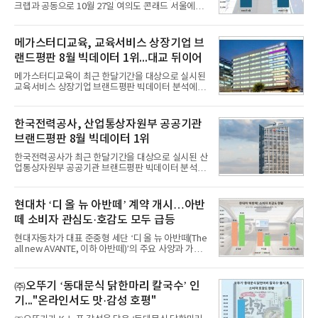
크랩과 공동으로 10월 27일 여의도 콘래드 서울에서
개최 예정인 ‘2026 서울 핀테크 위크 데모데이 with
IBK기업은행’에 참가할 기업을 모집한다고 10일 밝혔
다.이번 데모데이는 ‘AX 기반 디지털금융의 전환’을
메가스터디교육, 교육서비스 상장기업 브
주제로 개최되는 ‘서울 핀테크 위크 2026’의 공식 프
랜드평판 8월 빅데이터 1위...대교 뒤이어
로그램으로, 우수한 AX 기반 핀테크 기업을 발굴하고
투자유치와 사업 협력 기회를 지원하기 위해 마련됐
메가스터디교육이 최근 한달기간을 대상으로 실시된
다.참여 대상은 창업 7년 이내의 서울 소재 핀테크 스
교육서비스 상장기업 브랜드평판 빅데이터 분석에서
타트업과 중소기업 창업 지원법에 따른 신사업 분야
1위를 차지했다. 대교와 디지털대상이 뒤를 이었다.7
의 창업 10년 이내 기업이다. 참가 신청은 10일부터
일 한국기업평판연구소(소장 구창환)는 국내 교육서
30일까지 스타트업 플러스 홈페이지를 통해 가능하
비스 상장기업 브랜드를 대상으로 지난 7월 7일부터
한국전력공사, 산업통상자원부 공공기관
다.심사를
8월 7일까지 수집된 소비자 빅데이터 10,074,233건
브랜드평판 8월 빅데이터 1위
을 분석한 결과, 메가스터디교육이 브랜드평판지수
1,710,926을 기록하며 8월 1위에 올랐다고 밝혔다.
한국전력공사가 최근 한달기간을 대상으로 실시된 산
분석에 활용된 빅데이터는 지난 7월(9,491,206건) 대
업통상자원부 공공기관 브랜드평판 빅데이터 분석에
비 6.14% 증가한 수치로, 교육서비스 상장기업 브랜
서 1위를 차지했다. 한국가스공사와 한국수력원자력
드에 대한 소비자 관심이 확대됐다.연구소에 따르면 8
이 순으로 뒤를 이었다.7일 한국기업평판연구소(소장
월 교육서비스 상장기업 브랜드평판 순위는 메가스터
구창환)는 산업통상자원부 공공기관 41개 브랜드를
현대차 ‘디 올 뉴 아반떼’ 계약 개시…아반
디교육, 대교, 디지
대상으로 지난 7월 7일부터 8월 7일까지 수집된 소비
떼 소비자 관심도·호감도 모두 급등
자 빅데이터 91,102,549건을 분석한 결과, 한국전력
공사가 브랜드평판지수 10,670,633을 기록하며 8월
현대자동차가 대표 준중형 세단 ‘디 올 뉴 아반떼(The
1위에 올랐다고 밝혔다. 분석에 활용된 빅데이터는 지
all new AVANTE, 이하 아반떼)’의 주요 사양과 가격
난 7월(88,893,823건) 대비 2.48% 증가한 수치다.연
을 공개하고 5일부터 계약을 시작한다고 밝혔다.아반
구소에 따르면 8월 산업통상자원부 공공기관 브랜드
떼는 6년 만에 선보이는 8세대 완전변경 모델로, ▲정
평판 30위 순위는 한국전력공사, 한국가스공사, 한국
교한 선과 면을 중심으로 완성한 파격적인 디자인 ▲
㈜오뚜기 ‘동대문식 닭한마리 칼국수’ 인
수력원자력, 한국석
과거 중형 세단 수준으로 확대된 차체 제원 ▲글로벌
기..."온라인서도 맛·감성 호평"
최고 수준의 안전성 ▲성능과 효율을 동시에 높인 주
행 완성도 ▲첨단 편의 및 디지털 사양 적용 등을 통해