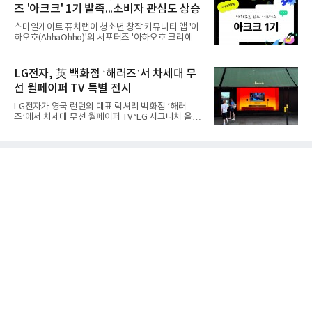
격화하고 있다는 분석이 나온다.10일 카운터포인트
즈 '아크크' 1기 발족...소비자 관심도 상승
리서치에 따르면 갤럭시 Z8 시리즈의 글로벌 사전판
매량은 전작 대비 30% 이상 증가했다. 국내 사전판매
스마일게이트 퓨처랩이 청소년 창작 커뮤니티 앱 '아
량은 전작 대비 39% 늘었고 유럽에서도 20% 이상
하오호(AhhaOhho)'의 서포터즈 '아하오호 크리에이
증가했다. 미국에서도 역대 폴드 시리즈 가운데 가장
터 크루(AhhaOhho Creator Crew, 이하 '아크크')' 1
높은 수준의 사전판매 성과를 기록한 전작보다 30%
기를 발족했다고 10일 밝혔다.아하오호는 퓨처랩이
이상 늘어난 것으로 알려졌다.초기 흥행에는 폴드8의
지난 10년간 오프라인 공간에서 운영해 온 창의환경
LG전자, 英 백화점 ‘해러즈’서 차세대 무
폼팩터 변화가 영향
철학을 디지털로 확장한 플랫폼이다. 학습자가 자신
선 월페이퍼 TV 특별 전시
의 관심사에서 출발해 직접 만들고 시행착오를 겪으
며 배움을 넓혀가도록 설계됐다. 디지털 콘텐츠를 소
LG전자가 영국 런던의 대표 럭셔리 백화점 ‘해러
비만 하기 쉬운 AI 시대의 아이들에게 정답을 따라가
즈’에서 차세대 무선 월페이퍼 TV ‘LG 시그니처 올레
는 능력보다 스스로 질문하고 만들어보는 '주체적 배
드 W’를 선보이며 현지 프리미엄 고객들의 관심을 끌
움의 경험'을 건넨다는 취지다.아크크는 초등학교 3학
고 있다.LG전자는 8월 7일부터 26일까지 해러즈 백
년부터 6학년 아동·청소년으로 꾸려졌다. 아하오호
화점 1층 외관을 장식하는 브롬튼 로드 쇼윈도에서
앱의 창작 챌린지에
LG 시그니처 올레드 W 특별 전시를 진행한다고 10일
밝혔다. 해당 공간은 월평균 약 110만 명이 찾는 런던
의 대표적인 프리미엄 쇼핑 거리다. 방문객들은 매장
에 들어서기 전부터 LG 시그니처 올레드 W의 뛰어난
화질과 초슬림 디자인을 경험할 수 있으며 쇼윈도에
서 본 제품을 백화점 내부 LG전자 매장에서도 직접 확
인할 수 있도록 했다.LG전자는 2013년 세계 최초 출
시 이후 13년 연