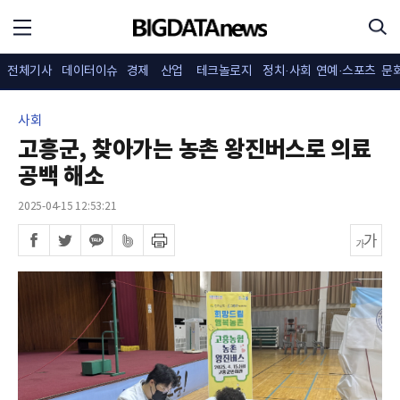
전체기사
데이터이슈
경제
산업
테크놀로지
정치·사회
연예·스포츠
문
사회
고흥군, 찾아가는 농촌 왕진버스로 의료
공백 해소
2025-04-15 12:53:21