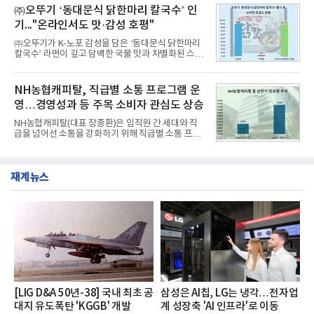
교한 선과 면을 중심으로 완성한 파격적인 디자인 ▲
㈜오뚜기 ‘동대문식 닭한마리 칼국수’ 인
수력원자력, 한국석
과거 중형 세단 수준으로 확대된 차체 제원 ▲글로벌
기..."온라인서도 맛·감성 호평"
최고 수준의 안전성 ▲성능과 효율을 동시에 높인 주
행 완성도 ▲첨단 편의 및 디지털 사양 적용 등을 통해
㈜오뚜기가 K-노포 감성을 담은 ‘동대문식 닭한마리
글로벌 준중형 세단의 새로운 기준을 세웠다.아반떼
칼국수’ 라면이 깊고 담백한 국물 맛과 차별화된 스토
는 가솔린 2.0과 1.6 하이브리드 두 가지 파워트레인
리로 출시 초기부터 높은 인기를 얻고 있다고 4일 밝
과 모던, 프리미엄, 인스퍼레이션 세 가지 트림으로
혔다.‘동대문식 닭한마리 칼국수’는 예상을 뛰어넘는
운영된다.◆ 디자인·공간·안전·성능 전반에서 차급을
소비자 호응에 힘입어 지난 7월 13일 첫 선을 보인 지
NH농협캐피탈, 직급별 소통 프로그램 운
넘
단 18일 만에 누적 판매량 50만 개를 돌파하는 성과를
영…경영성과 등 주목 소비자 관심도 상승
거두었다.이번 신제품은 개발진이 전국의 닭한마리
전문점을 직접 찾아 다니며 최적의 육수 비율을 완성
NH농협캐피탈(대표 장종환)은 임직원 간 세대와 직
했다. 자극적이지 않으면서도 깊은 닭육수에 마늘의
급을 넘어선 소통을 강화하기 위해 직급별 소통 프로
개운한 풍미를 더했으며, 국물이 잘 배어들면서도 쫄
그램'너하(NH)고, 나하(NH)고, NH GO!'를 지난 27일
깃한 식감이 살아있는 칼국수 면발을 정교하게 구현
부터 30일까지 서울 원센티널 NH농협캐피탈타워 22
했다는게 회사측의 설명이다.실제 현장 시식 행사에
층에서 운영했다고 31일 밝혔다.이번 프로그램은 경
서도
재계뉴스
영지원부 홍보팀과 2026년 새로이(e)＊가 공동 주관
했으며, ▲팀장·부장(7.27), ▲계장·주임(7.28), ▲과
장·차장(7.29), ▲대리(7.30) 등 직급별로 총 4회에 걸
쳐 진행됐다.참고로 새로이(e)는 NH농협캐피탈 MZ
세대들로(과장~계장) 구성된 자율 참여조직으로, 조
직문화 혁신과 업무 효율성 향상을 위한 다양한 활동
을 추진하며,새로운 변화와 이로운 영향력을 조직전
반에 전파하는 역할
[LIG D&A 50년-38] 국내 최초 공
삼성은 AI칩, LG는 냉각…전자업
대지 유도폭탄 'KGGB' 개발
계 성장축 'AI 인프라'로 이동