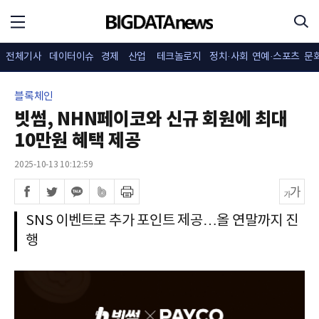
전체기사
데이터이슈
경제
산업
테크놀로지
정치·사회
연예·스포츠
문
블록체인
빗썸, NHN페이코와 신규 회원에 최대
10만원 혜택 제공
2025-10-13 10:12:59
SNS 이벤트로 추가 포인트 제공…올 연말까지 진
행