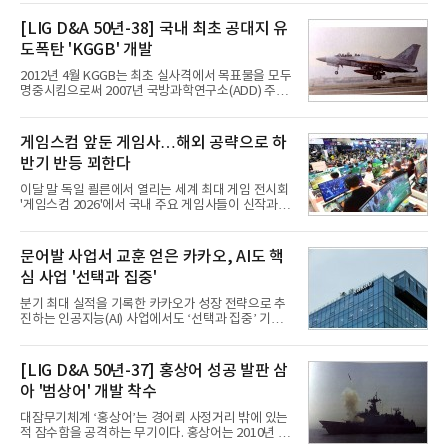
접어든 가운데 삼성전자는 AI 반도체를 중심으로 데
이터센터 생태계 공략을 강화하고 LG전자는 냉각솔
[LIG D&A 50년-38] 국내 최초 공대지 유
루션·전장·로봇 등 기업용 솔루션 사업 확대에 속도를
도폭탄 'KGGB' 개발
내고 있다.9일 업계에 따르면 LG전자는 2분기 생활가
전과 프리미엄 제품 경쟁력에 더해 B2B 사업 확대 효
2012년 4월 KGGB는 최초 실사격에서 목표물을 모두
과로 수익성을 방어한 반면 삼성전자는 디바이스경험
명중시킴으로써 2007년 국방과학연구소(ADD) 주관
(DX) 부문의 TV·생활가전 수익성이 악화됐다. 대신 삼
으로 시작된 KGGB 개발사업에 LIG넥스원은 시제업
성은 AI 메모리 등 반도체 사업을 중심으로 새로운 성
체로 참여했다. 체계개발에는 총 400여억 원의 개발
장 동력을 확보하는 데 집중하고 있다.LG전자는 B2B
비와 62개월의 기간이 소요됐다. 한국형 GPS 유도폭
게임스컴 앞둔 게임사…해외 공략으로 하
사업 확대
탄 KGGB(Korea GPS Guided Bomb)는 국내 최초
반기 반등 꾀한다
의 공대지 유도폭탄으로 2012년에 최종 전투용 적합
판정을 받았다.우리 공군이 운용하는 모든 전투기에
이달 말 독일 쾰른에서 열리는 세계 최대 게임 전시회
탑재할 수 있는 KGGB는 일반목적폭탄(General
'게임스컴 2026'에서 국내 주요 게임사들이 신작과 글
Purpose Bomb)에 장착하여 운용토록 개발됐다.이
로벌 전략을 공개한다. 상반기 게임사들의 실적이 업
는 현재 군에서 보유하고 있는 상당량의 일반목적폭
체별로 엇갈린 가운데 하반기 신작 흥행과 해외 시장
탄을 활용하기 위한 취지였다.항공기에 장착된 KGGB
성과가 실적을 좌우할 핵심 변수로 떠오르고 있다.8일
문어발 사업서 교훈 얻은 카카오, AI도 핵
는 조종사가 휴대하는 명령통신장치(PDU, P
업계에 따르면 올해 상반기 게임업계는 기업별 성적
심 사업 '선택과 집중'
표가 크게 갈렸다. 대표적으로 크래프톤은 'PUBG: 배
틀그라운드'의 안정적인 성장에 힘입어 상반기 연결
분기 최대 실적을 기록한 카카오가 성장 전략으로 추
기준 매출 2조6616억원, 영업이익 9725억원으로 역
진하는 인공지능(AI) 사업에서도 ‘선택과 집중’ 기조
대 최대 실적을 기록했다. 엔씨도 올해 출시한 '아이온
를 강화하고 있다. 경쟁사들이 AI 데이터센터 등 인프
2' 등에 힘입어 호실적을 거둘 것으로 전망된다.반면
라 투자에 나서는 것과 달리, 카카오는 ‘카카오톡’이
넷마블은 2분기 매출이 증가했지만 영업이익은 전년
라는 플랫폼 경쟁력을 활용한 AI 에이전트 서비스에
[LIG D&A 50년-37] 홍상어 성공 발판 삼
동기 대
집중하는 전략이다. 과거 무리한 사업 확장 과정에서
아 '범상어' 개발 착수
겪었던 시행착오를 되풀이하지 않고 핵심 역량에 집
중하겠다는 취지로 풀이된다.7일 업계에 따르면 카카
대잠무기체계 ‘홍상어’는 경어뢰 사정거리 밖에 있는
오는 올해 2분기 연결 기준 매출 2조985억원, 영업이
적 잠수함을 공격하는 무기이다. 홍상어는 2010년 넥
익 2770억원을 기록했다. 전년 동기 대비 매출과 영업