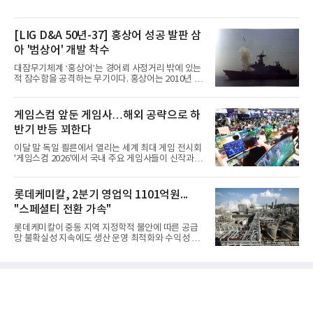
[LIG D&A 50년-37] 홍상어 성공 발판 삼
아 '범상어' 개발 착수
대잠무기체계 ‘홍상어’는 경어뢰 사정거리 밖에 있는
적 잠수함을 공격하는 무기이다. 홍상어는 2010년 넥
스원퓨처 시절 진해하우스에서 최초 생산돼 전력화가
이뤄졌다. 이후 2012년 한국형 구축함(KDX-1) 이상
의 함정에 실전 배치됐다.그해 7월 해군은 동해상에서
게임스컴 앞둔 게임사…해외 공략으로 하
성능 검증을 위해 홍상어 시험발사를 실시했다. 이때
반기 반등 꾀한다
홍상어가 목표 지점에서 입수한 후 표적을 타격하지
못하고 물속에서 멈춰버리는 예상 밖의 일이 벌어졌
이달 말 독일 쾰른에서 열리는 세계 최대 게임 전시회
다. 2차 품질확인 사격 시험에서도 만족스러운 결과를
'게임스컴 2026'에서 국내 주요 게임사들이 신작과 글
얻지 못했다. 완벽한 신뢰성 확보를 위해 LIG넥스원은
로벌 전략을 공개한다. 상반기 게임사들의 실적이 업
국방과학연구소(ADD) 테스크포스(TF)와 합심해 본
체별로 엇갈린 가운데 하반기 신작 흥행과 해외 시장
격적인 개선 작업에 착수했다.홍상어 유도탄의 모든
성과가 실적을 좌우할 핵심 변수로 떠오르고 있다.8일
롯데케미칼, 2분기 영업익 1101억원...
분야를
업계에 따르면 올해 상반기 게임업계는 기업별 성적
"스페셜티 전환 가속"
표가 크게 갈렸다. 대표적으로 크래프톤은 'PUBG: 배
틀그라운드'의 안정적인 성장에 힘입어 상반기 연결
롯데케미칼이 중동 지역 지정학적 불안에 따른 공급
기준 매출 2조6616억원, 영업이익 9725억원으로 역
망 불확실성 지속에도 생산 운영 최적화와 수익성 중
대 최대 실적을 기록했다. 엔씨도 올해 출시한 '아이온
심의 사업 운영을 통해 전분기에 이어 흑자 기조를 이
2' 등에 힘입어 호실적을 거둘 것으로 전망된다.반면
어갔다.롯데케미칼이 2026년 2분기 연결 기준 매출
넷마블은 2분기 매출이 증가했지만 영업이익은 전년
액 5조6864억원, 영업이익 1101억원을 기록했다고 7
동기 대
일 밝혔다. 사업별로는 기초화학 부문(롯데케미칼 기
초소재사업·LC타이탄·LC USA·롯데대산석화)이 매
출 3조9403억원, 영업이익 23억원을 기록했다. 정기
보수 영향과 원료 가격 변동에 따른 래깅 효과로 전분