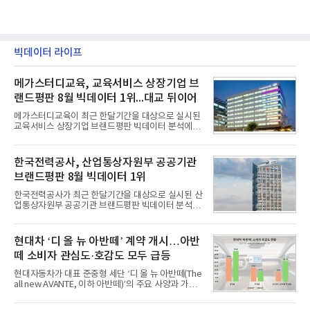
빅데이터 라이프
메가스터디교육, 교육서비스 상장기업 브
랜드평판 8월 빅데이터 1위...대교 뒤이어
메가스터디교육이 최근 한달기간을 대상으로 실시된
교육서비스 상장기업 브랜드평판 빅데이터 분석에서
1위를 차지했다. 대교와 디지털대상이 뒤를 이었다.7
일 한국기업평판연구소(소장 구창환)는 국내 교육서
비스 상장기업 브랜드를 대상으로 지난 7월 7일부터
한국전력공사, 산업통상자원부 공공기관
8월 7일까지 수집된 소비자 빅데이터 10,074,233건
브랜드평판 8월 빅데이터 1위
을 분석한 결과, 메가스터디교육이 브랜드평판지수
1,710,926을 기록하며 8월 1위에 올랐다고 밝혔다.
한국전력공사가 최근 한달기간을 대상으로 실시된 산
분석에 활용된 빅데이터는 지난 7월(9,491,206건) 대
업통상자원부 공공기관 브랜드평판 빅데이터 분석에
비 6.14% 증가한 수치로, 교육서비스 상장기업 브랜
서 1위를 차지했다. 한국가스공사와 한국수력원자력
드에 대한 소비자 관심이 확대됐다.연구소에 따르면 8
이 순으로 뒤를 이었다.7일 한국기업평판연구소(소장
월 교육서비스 상장기업 브랜드평판 순위는 메가스터
구창환)는 산업통상자원부 공공기관 41개 브랜드를
현대차 ‘디 올 뉴 아반떼’ 계약 개시…아반
디교육, 대교, 디지
대상으로 지난 7월 7일부터 8월 7일까지 수집된 소비
떼 소비자 관심도·호감도 모두 급등
자 빅데이터 91,102,549건을 분석한 결과, 한국전력
공사가 브랜드평판지수 10,670,633을 기록하며 8월
현대자동차가 대표 준중형 세단 ‘디 올 뉴 아반떼(The
1위에 올랐다고 밝혔다. 분석에 활용된 빅데이터는 지
all new AVANTE, 이하 아반떼)’의 주요 사양과 가격
난 7월(88,893,823건) 대비 2.48% 증가한 수치다.연
을 공개하고 5일부터 계약을 시작한다고 밝혔다.아반
구소에 따르면 8월 산업통상자원부 공공기관 브랜드
떼는 6년 만에 선보이는 8세대 완전변경 모델로, ▲정
평판 30위 순위는 한국전력공사, 한국가스공사, 한국