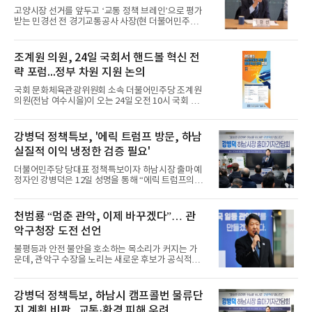
의 뜻을 밝히며, 변화된 학교 문화를 반영한 ‘교복 복
버스 강조
고양시장 선거를 앞두고 ‘교통 정책 브레인’으로 평가
지 패러다임의 대전환’을 촉구했다.민 전 사장은
받는 민경선 전 경기교통공사 사장(현 더불어민주당
2018년 경기도의원 당시 ‘무상교복 현물지원 조례’를
정책위 부의장)이 지난 11일 오후 태영프라자 한강홀
대표 발의했던 실무 경험을 바탕으로, 8년이 지난 지
에서 ‘ 대중교통 이용자 경청 간담회’에 참석하여 고
금은 정책의 접근 방식이 달라져야 한다고 강조했다.
양시의 해묵은 교통 난제를 해결할 실무 중심의 파격
조계원 의원, 24일 국회서 핸드볼 혁신 전
그
적인 정책 대안들을 제시했다.이번 간담회는 서울 중
략 포럼...정부 차원 지원 논의
심의 광역교통 정책에 밀려 상대적으로 소외됐던 고
양시 내부 교통망의 열악한 현실을 진단하고, 시민들
국회 문화체육관광위원회 소속 더불어민주당 조계원
의 실제 불편 경험을 바탕으로 지속 가능한 대중교통
의원(전남 여수시을)이 오는 24일 오전 10시 국회 의
해결책을 찾기 위해 마련됐다.이 날 교통 전문가답게
원회관 제1소회의실에서 열리는 ‘핸드볼의 스포츠토
민경선 전 경기교통공사 사장은 고양시 교통의 근본
토 편입 및 종목 혁신 전략’ 포럼을 주최한다. 이번 포
적 병폐로 “철도와 광역버스 등 거점 기반시설 간의
럼은 과거 올림픽 등 여러 국제대회에서 세계를 제패
강병덕 정책특보, '에릭 트럼프 방문, 하남
연계성
하며 국민에게 감동을 전했던 핸드볼을 비롯한 비인
실질적 이익 냉정한 검증 필요'
기 종목들이 경쟁력을 되찾고 자생적 생태계를 구축
하도록 정부 차원의 제도적 지원 방안을 모색하자는
더불어민주당 당대표 정책특보이자 하남시장 출마예
취지로 기획됐다. 특히, 스포츠토토(체육진흥투표권)
정자인 강병덕은 12일 성명을 통해 “에릭 트럼프의
신규종목에 핸드볼을 편입시켜 국민의 관심을 높이
하남 방문이 과연 시민에게 실질적 이익이 되는지 냉
고, 정부 예산과 기업 후원에 한정됐던 재원을 다변화
정한 검증이 필요하다”고 밝혔다.앞서 지난 11일 도
함으로써 야구·축구 등 인기 스포츠와 같이 종목을 산
널드 트럼프 미국 대통령의 차남 에릭 트럼프가 하남
천범룡 “멈춘 관악, 이제 바꾸겠다”… 관
업화하는
을 방문해 이현재 시장의 안내로 미사섬 K-컬처 콤플
악구청장 도전 선언
렉스(구 K-스타월드) 부지와 위례 성남골프장 부지를
둘러본 것으로 알려졌다.강 정책특보는 “세계적 인사
불평등과 안전 불안을 호소하는 목소리가 커지는 가
가 하남을 찾은 점은 도시의 잠재력을 보여주는 신호
운데, 관악구 수장을 노리는 새로운 후보가 공식적으
라는 점에서 환영한다”면서도 “임기를 불과 4개월 남
로 출마를 알렸다. 천범룡 더불어민주당 전략기획위
겨둔 시점에서 갑작스러운 에릭 트럼프의 방문이 추
원회 부위원장은 11일 관악구청 광장에서 기자회견
진된 배경에 대해 시민들은 의문을 가질 수밖에 없
을 열고 오는 6월3일 치러질 관악구청장 선거에 출마
강병덕 정책특보, 하남시 캠프콜번 물류단
다”고 지적했
하겠다고 밝혔다.천범룡 출마예정자는 “지금 한국 사
지 계획 비판...교통·환경 피해 우려