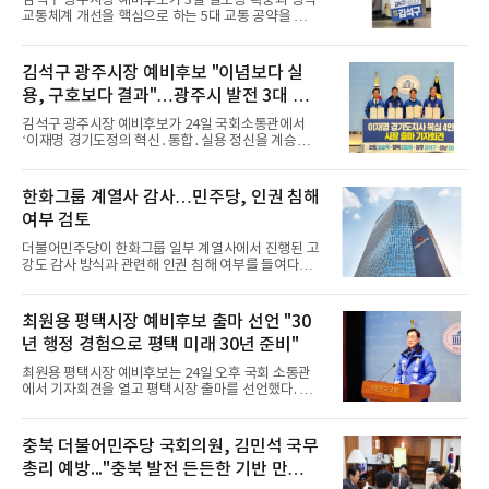
김석구 광주시장 예비후보가 3일 철도망 확충과 광역
주당 영등포을 지역위원장(직무대리) 등 정계 주요 인
교통체계 개선을 핵심으로 하는 5대 교통 공약을 발표
사들이 대거 참석해 자리를 빛냈다. 또한 조길형 전 영
했다.철도 분야에서는 경강선 수송 능력 확대를 최우
등포구청장, 정진원 영등포문화원장, 정인대 소공신
선 과제로 꼽았다. 현행 4량 체제인 경강선 차량을 5
협 이사장, 허준영 민주평통 영등포구협의회장 그리
량으로 증차해 혼잡도를 해소하겠다는 방침이다.특히
김석구 광주시장 예비후보 "이념보다 실
고
퇴근 시간대(18시~21시)의 배차 간격을 획기적으로
용, 구호보다 결과"…광주시 발전 3대 약
줄이겠다는 계획이다. 기존 20분이었던 배차 간격을
혼잡도에 맞춰 탄력적으로 조정하여, 이용객이 몰리
속 제시
김석구 광주시장 예비후보가 24일 국회소통관에서
는 18시부터 19시 30분까지는 10분, 이후 21시까지
‘이재명 경기도정의 혁신․통합․실용 정신을 계승하
는 15분 간격으로 운행해 평균 배차 간격을 12분 수준
는 정책협약식’ 기자회견을 열었다.기자회견에는 김
으로 단축하겠다는 구상이다.또한 지역 숙원사업인
예비후보를 비롯해 김지호 성남시장 예비후보, 정순
‘오포~판교 도시철도’ 노선에 대한 예비타당성 면제
욱 의왕시장 예비후보, 최원용 평택시장 예비후보가
한화그룹 계열사 감사…민주당, 인권 침해
를 정부에 적극
참여했다. 이들은 민선7기 경기도정에서 이재명 대통
여부 검토
령과 함께 호흡을 맞춘 핵심 참모 출신들이다.이날 4
명의 예비후보는 ‘이재명 경기도정의 혁신․통합․실
더불어민주당이 한화그룹 일부 계열사에서 진행된 고
용 정신을 계승하는 공동발전 정책협약서’를 발표하
강도 감사 방식과 관련해 인권 침해 여부를 들여다보
고, 수도권 남부 혁신벨트 구축을 선언했다.이재명 대
고 있다. 민주당은 사안의 경위를 파악한 뒤 당 차원의
통령이 성남시장과 경기도지사를 거치며 국정철학의
대응도 검토할 방침이다.25일 업계와 정치권에 따르
핵심으로 자리잡은 실용주의 행정을 각 도시에 적용․
면 민주당 을지로위원회는 한화그룹 계열사에서 진행
최원용 평택시장 예비후보 출마 선언 "30
재현해 나가
된 감사 과정과 관련한 자료를 확보해 사실관계를 확
년 행정 경험으로 평택 미래 30년 준비"
인 중이다. 민주당 을지로위원장은 민병덕 의원으로,
을지로위원회는 불공정한 갑을 관계로 인한 민생 문
최원용 평택시장 예비후보는 24일 오후 국회 소통관
제 해결을 목적으로 민주당 산하에 설치된 기구다.한
에서 기자회견을 열고 평택시장 출마를 선언했다. 이
화그룹은 최근 한화솔루션에 이어 한화에어로스페이
날 기자회견에는 이재명 경기도지사 시절 함께 도정
스에 대해서도 강도 높은 감사를 진행한 것으로 알려
을 이끌었던 정순욱 의왕시장 예비후보(전 경기도지
졌다. 이 과정에서 10시간이 넘는 조사와 함께 개인
사 비서실장), 김석구 광주시장 예비후보(전 경기평택
충북 더불어민주당 국회의원, 김민석 국무
통장 내역 제
항만공사 사장), 김지호 성남시장 예비후보(전 경기도
총리 예방..."충북 발전 든든한 기반 만들겠
지사 비서관) 등이 참석했으며, 출마 선언과 함께 정
책협약식도 진행됐다.최 예비후보는 출마 선언에서