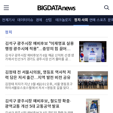
정치·사회
전체기사
데이터이슈
경제
산업
테크놀로지
연예·스포츠
문
정치
김석구 광주시장 예비후보 "이재명표 실용
행정 광주시에 적용"…중앙의 힘 끌어와
구조적 불공정 바로잡겠다
김석구 광주시장 예비후보가 6일 해공 신익희 선생 생
가에서 민선 9기 경기도 광주시장 선거 출마를 공식
선언했다. 이날 진눈깨비가 날리는 궂은 날씨에도 불
구하고 언론인과 지지자를 비롯해 광주시민 150여명
이 참석해 대성황을 이뤘다.김 예비후보는 기자회견
김정태 전 서울시의원, 영등포 역사적 저
첫 마디로 “규제를 넘어, 삶과 미래를 키우는 자족도
력 담은 저서 출간…지역 발전 비전 공유
시 광주를 만들겠다”며 출마의 뜻을 밝혔다. 그는 “지
난 10년간 광주시는 인구 27만에서 40만 도시로 성장
김정태 저자가 지난 3월 4일(수) 오후, 서울 영등포구
했지만 시민의 삶은 여전히 불편하다”며 “수도권 2천
하이서울유스호스텔에서 저서 <영등포 길을 찾다>
만 시민의 식수를 지켜온 도시로 너무 오랫동안 특별
출판기념회를 성황리에 개최했다.이번 행사는 영등포
한 희생을 감내해 왔다”고 강조했다.이어 “특별한 희
의 골목마다 스며있는 100년의 시간을 문학적 시선으
생에는 특별한 보상이 따라야 한다. 규제는 그대로인
로 조명하고, 지역 공동체가 나아가야 할 미래 비전을
김석구 광주시장 예비후보, 철도망 확충·
데 보
공유하기 위해 마련됐다.현장에는 채현일 국회의원을
광역교통 개선 5대 교통공약 발표
비롯해 김준혁 국회의원(이재명 대통령 중앙대 후배),
노웅래 전 더불어민주당 최고위원, 신흥식 더불어민