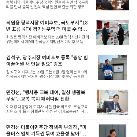
다"
충북지역 더불어민주당 국회의원들이 김민석 국무총
“대한민국은 AI와 첨단산업 중심의 대전환기에 들어
리를 만나 충북 발전의 핵심 현안 해결을 위한 정부 차
섰다”며 “평택 역시 산업 구조, 교통 체계, 교육 환경
원의 적극적인 지원을 건의했다.임호선 의원(증평·진
전반에 대한 근본적인 재설계가 필요한 시점”이라고
천·음성, 충북도당위원장 직무대행)과 송재봉·이강일
밝혔다. 이어 “30여 년간 행정 현장에서 축적한 경험
의원은 19일 국무총리를 예방하고, 충청북도의 주요
최원용 평택시장 예비후보, 국토부서 "18
과 정책
현안과 발전 전략에 대한 정부의 정책적 지원 방안을
년 표류 KTX 경기남부역 더 미룰 수 없어"
논의했다.이번 예방은 대전·충남 통합 논의가 본격화
되는 가운데, 충북의 위상과 미래 전략에 대한 지역사
강조
최원용 평택시장 예비후보자는 20일 평택시선거관리
회의 관심과 우려가 커지는 상황에서 충북지역 의원
위원회에서 제9회 전국동시지방선거 예비후보 등록
들의 제안으로 이뤄졌다.자리에 참석한 의원들과 김
을 마친 직후 곧바로 국토교통부를 방문해 평택 핵심
총리는 정부의 국토균형발전 전략인 ‘5극 3특’이 실질
교통 현안의 조속한 추진을 공식 건의했다.이번 일정
적인 성과로 이어지기 위해서는 충북의 역할을 명확
은 예비후보 등록 이후 첫 공식 행보로, 중앙정부를 상
김석구, 광주시장 예비후보 등록 "중앙 힘
히
대로 지역 현안을 직접 설명하고 해결 의지를 밝힌 자
이끌어낼 새 인물 필요" 강조
리라는 점에서 주목된다.최 예비후보자는 이날 국토
교통부 관계자와 면담을 갖고 △고덕 해창리 유보지
김석구 예비후보는 20일 오는 6월 3일 열리는 제9회
내 KTX 경기남부역 건립 △평택지제역세권 공공주택
전국동시지방선거에 광주시장 예비후보로 등록했다
지구 개발의 신속 추진 △GTX-A·C 노선의 평택지제
고 밝혔다.김 예비후보는 경기도 기초자치단체장 및
역 연장 등을 요청했다.특히 2008년 고덕국제신도시
시·도의원 예비후보 등록 첫날인 오늘 광주시 선거관
광역교통개선대책에 포함됐지만 경제성 문제 등으로
리위원회를 찾아 광주시장 예비후보로 등록하며 본격
민경선, "행사용 교복 대여, 일상 생활복
18년째 장기 검
적인 선거 행보에 돌입했다.이날 예비후보 등록과 함
무상"...교복 복지 패러다임 전환
께 첫 번째 슬로건인 ‘이재명 시대 / 새로운 시장 / 구
석구석 김석구’도 공개했다.김 예비후보는 작년 10월
이재명 대통령이 도지사 시절 전국 최초로 ‘무상교복
경기평택항만공사 사장을 퇴임하고 12월 ‘함께 만드
지원 조례’를 제정했던 민경선 전 경기교통공사 사장
는 광주포럼’ 출범식과 지난 1월 자신의 저서 ‘구석구
(더불어민주당정책위 부의장)이 정부의 교복 가격 안
석 김석구의 항해일지’ 출판기념 북콘서트를 거치며
정 대책에 대해 현장의 목소리를 담은 혁신적인 정책
광주시장 출마 채비를 준비해왔다.오늘 예비후보 등
대안을 내놓았다.민 전 사장은 19일, 이재명 대통령이
민경선 더불어민주당 정책위 부의장, "마
록을
선도적으로 교복값 문제를 제기하고 교육부 등 5개 부
을버스 업체 기득권 묶여 효율성 낮아" 똑
처 합동회의가 신속히 개최되는 것에 대해 적극 환영