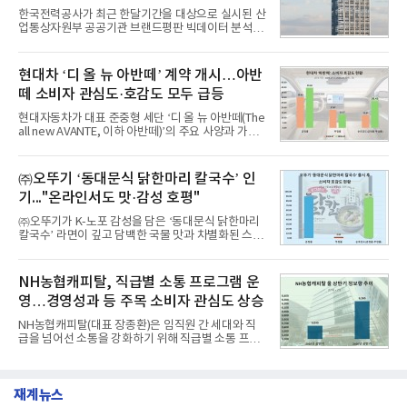
1,710,926을 기록하며 8월 1위에 올랐다고 밝혔다.
한국전력공사가 최근 한달기간을 대상으로 실시된 산
분석에 활용된 빅데이터는 지난 7월(9,491,206건) 대
업통상자원부 공공기관 브랜드평판 빅데이터 분석에
비 6.14% 증가한 수치로, 교육서비스 상장기업 브랜
서 1위를 차지했다. 한국가스공사와 한국수력원자력
드에 대한 소비자 관심이 확대됐다.연구소에 따르면 8
이 순으로 뒤를 이었다.7일 한국기업평판연구소(소장
월 교육서비스 상장기업 브랜드평판 순위는 메가스터
구창환)는 산업통상자원부 공공기관 41개 브랜드를
현대차 ‘디 올 뉴 아반떼’ 계약 개시…아반
디교육, 대교, 디지
대상으로 지난 7월 7일부터 8월 7일까지 수집된 소비
떼 소비자 관심도·호감도 모두 급등
자 빅데이터 91,102,549건을 분석한 결과, 한국전력
공사가 브랜드평판지수 10,670,633을 기록하며 8월
현대자동차가 대표 준중형 세단 ‘디 올 뉴 아반떼(The
1위에 올랐다고 밝혔다. 분석에 활용된 빅데이터는 지
all new AVANTE, 이하 아반떼)’의 주요 사양과 가격
난 7월(88,893,823건) 대비 2.48% 증가한 수치다.연
을 공개하고 5일부터 계약을 시작한다고 밝혔다.아반
구소에 따르면 8월 산업통상자원부 공공기관 브랜드
떼는 6년 만에 선보이는 8세대 완전변경 모델로, ▲정
평판 30위 순위는 한국전력공사, 한국가스공사, 한국
교한 선과 면을 중심으로 완성한 파격적인 디자인 ▲
㈜오뚜기 ‘동대문식 닭한마리 칼국수’ 인
수력원자력, 한국석
과거 중형 세단 수준으로 확대된 차체 제원 ▲글로벌
기..."온라인서도 맛·감성 호평"
최고 수준의 안전성 ▲성능과 효율을 동시에 높인 주
행 완성도 ▲첨단 편의 및 디지털 사양 적용 등을 통해
㈜오뚜기가 K-노포 감성을 담은 ‘동대문식 닭한마리
글로벌 준중형 세단의 새로운 기준을 세웠다.아반떼
칼국수’ 라면이 깊고 담백한 국물 맛과 차별화된 스토
는 가솔린 2.0과 1.6 하이브리드 두 가지 파워트레인
리로 출시 초기부터 높은 인기를 얻고 있다고 4일 밝
과 모던, 프리미엄, 인스퍼레이션 세 가지 트림으로
혔다.‘동대문식 닭한마리 칼국수’는 예상을 뛰어넘는
운영된다.◆ 디자인·공간·안전·성능 전반에서 차급을
소비자 호응에 힘입어 지난 7월 13일 첫 선을 보인 지
NH농협캐피탈, 직급별 소통 프로그램 운
넘
단 18일 만에 누적 판매량 50만 개를 돌파하는 성과를
영…경영성과 등 주목 소비자 관심도 상승
거두었다.이번 신제품은 개발진이 전국의 닭한마리
전문점을 직접 찾아 다니며 최적의 육수 비율을 완성
NH농협캐피탈(대표 장종환)은 임직원 간 세대와 직
했다. 자극적이지 않으면서도 깊은 닭육수에 마늘의
급을 넘어선 소통을 강화하기 위해 직급별 소통 프로
개운한 풍미를 더했으며, 국물이 잘 배어들면서도 쫄
그램'너하(NH)고, 나하(NH)고, NH GO!'를 지난 27일
깃한 식감이 살아있는 칼국수 면발을 정교하게 구현
부터 30일까지 서울 원센티널 NH농협캐피탈타워 22
했다는게 회사측의 설명이다.실제 현장 시식 행사에
층에서 운영했다고 31일 밝혔다.이번 프로그램은 경
서도
재계뉴스
영지원부 홍보팀과 2026년 새로이(e)＊가 공동 주관