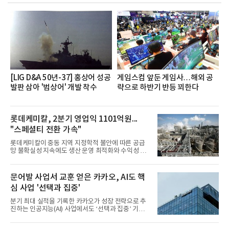
했으며, ▲팀장·부장(7.27), ▲계장·주임(7.28), ▲과
장·차장(7.29), ▲대리(7.30) 등 직급별로 총 4회에 걸
쳐 진행됐다.참고로 새로이(e)는 NH농협캐피탈 MZ
세대들로(과장~계장) 구성된 자율 참여조직으로, 조
직문화 혁신과 업무 효율성 향상을 위한 다양한 활동
을 추진하며,새로운 변화와 이로운 영향력을 조직전
반에 전파하는 역할
[LIG D&A 50년-37] 홍상어 성공
게임스컴 앞둔 게임사…해외 공
발판 삼아 '범상어' 개발 착수
략으로 하반기 반등 꾀한다
롯데케미칼, 2분기 영업익 1101억원...
"스페셜티 전환 가속"
롯데케미칼이 중동 지역 지정학적 불안에 따른 공급
망 불확실성 지속에도 생산 운영 최적화와 수익성 중
심의 사업 운영을 통해 전분기에 이어 흑자 기조를 이
어갔다.롯데케미칼이 2026년 2분기 연결 기준 매출
액 5조6864억원, 영업이익 1101억원을 기록했다고 7
문어발 사업서 교훈 얻은 카카오, AI도 핵
일 밝혔다. 사업별로는 기초화학 부문(롯데케미칼 기
심 사업 '선택과 집중'
초소재사업·LC타이탄·LC USA·롯데대산석화)이 매
출 3조9403억원, 영업이익 23억원을 기록했다. 정기
분기 최대 실적을 기록한 카카오가 성장 전략으로 추
보수 영향과 원료 가격 변동에 따른 래깅 효과로 전분
진하는 인공지능(AI) 사업에서도 ‘선택과 집중’ 기조
기 대비 수익성은 둔화됐지만 흑자 전환 흐름을 유지
를 강화하고 있다. 경쟁사들이 AI 데이터센터 등 인프
했다.첨단소재 부문은 매출 1조1551억원, 영업이익
라 투자에 나서는 것과 달리, 카카오는 ‘카카오톡’이
1325억원을 기록했다. 주요 제품의 스프레드 확대와