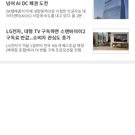
넘어 AI DC 패권 도전
겪었던 시행착오를 되풀이하지 않고 핵심 역량에 집
중하겠다는 취지로 풀이된다.7일 업계에 따르면 카카
SK텔레콤이 미래 성장동력으로 낙점한 인공지능 데
오는 올해 2분기 연결 기준 매출 2조985억원, 영업이
이터센터(AI DC) 사업에 속도를 내고 있다. 올 2분기
익 2770억원을 기록했다. 전년 동기 대비 매출과 영업
AI 데이터센터 매출이 90% 이상 급증한 데 이어, 오
이익은 각각 9%, 36% 증가해 모두 분기 기준 역대
는 2035년까지 총 15GW(기가와트) 규모의 AI DC를
최대치다. 상반기 기준 매출은 4조405억원, 영업이익
구축하겠다는 대형 청사진을 제시하면서다. 이에 따
LG전자, 대형 TV 구독하면 스탠바이미2
은 4884억
라 경쟁 구도 역시 이동통신사인 KT, LG유플러스를
구독료 반값...소비자 관심도 증가
넘어 네이버, 삼성SDS 등 IT 인프라 기업으로 확장되
고 있다.7일 SK텔레콤에 따르면 회사는 올해 2분기
LG전자가 이달 1일부터 전국 431개 베스트샵 매장
연결 기준 매출 4조 3591억원, 영업이익 5660억원을
(백화점 포함)에서 TV 번들 구독 프로모션을 진행하고
기록했다. 매출은 전년 동기 대비 0.5%, 영업이익은
있다. 대형 TV 구독 시 스탠바이미2 구독료를 반값 할
67.3% 증가한 수치다. AI DC 사업의 성장에 더해 수
인해주는 프로모션이다.대상 제품은 65·77·83형 올
익성 중심 경영, 그리고 지난해 발생한 일회성 비용에
레드, 75·86·100형 마이크로 RGB, 75·86형 미니
따른 기저효과가 실
RGB 등 거실용 TV로 인기가 높은 베스트셀러 TV 20
개 모델이며, 동시 구독 계약 시 스탠바이미2(모델명
27LX6TPGA) 구독료를 50% 할인 받을 수 있다. 프로
모션 대상 모델과 혜택, 구독료 등 프로모션 세부 사항
은 베스트샵 판매 매니저에게 문의하면 자세히 안내
받을 수 있다.LG TV를 구독으로 이용하면 최대 6년까
지 구독 계약기간 내 무상 A/S를 받을 수 있으며, 이사
등으로 이전