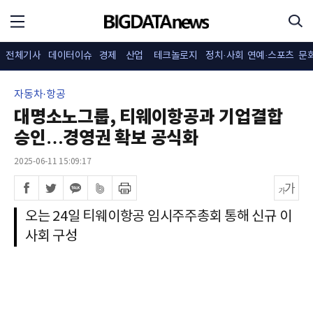
전체기사
데이터이슈
경제
산업
테크놀로지
정치·사회
연예·스포츠
문
자동차·항공
대명소노그룹, 티웨이항공과 기업결합
승인…경영권 확보 공식화
2025-06-11 15:09:17
오는 24일 티웨이항공 임시주주총회 통해 신규 이
사회 구성