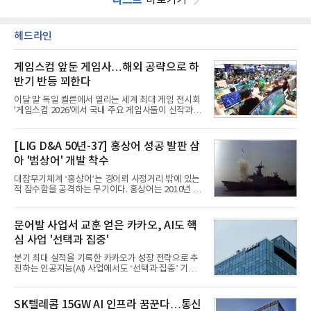
헤드라인
게임스컴 앞둔 게임사…해외 공략으로 하
반기 반등 꾀한다
이달 말 독일 쾰른에서 열리는 세계 최대 게임 전시회
'게임스컴 2026'에서 국내 주요 게임사들이 신작과 글
로벌 전략을 공개한다. 상반기 게임사들의 실적이 업
체별로 엇갈린 가운데 하반기 신작 흥행과 해외 시장
성과가 실적을 좌우할 핵심 변수로 떠오르고 있다.8일
[LIG D&A 50년-37] 홍상어 성공 발판 삼
업계에 따르면 올해 상반기 게임업계는 기업별 성적
아 '범상어' 개발 착수
표가 크게 갈렸다. 대표적으로 크래프톤은 'PUBG: 배
틀그라운드'의 안정적인 성장에 힘입어 상반기 연결
대잠무기체계 ‘홍상어’는 경어뢰 사정거리 밖에 있는
기준 매출 2조6616억원, 영업이익 9725억원으로 역
적 잠수함을 공격하는 무기이다. 홍상어는 2010년 넥
대 최대 실적을 기록했다. 엔씨도 올해 출시한 '아이온
스원퓨처 시절 진해하우스에서 최초 생산돼 전력화가
2' 등에 힘입어 호실적을 거둘 것으로 전망된다.반면
이뤄졌다. 이후 2012년 한국형 구축함(KDX-1) 이상
넷마블은 2분기 매출이 증가했지만 영업이익은 전년
의 함정에 실전 배치됐다.그해 7월 해군은 동해상에서
문어발 사업서 교훈 얻은 카카오, AI도 핵
동기 대
성능 검증을 위해 홍상어 시험발사를 실시했다. 이때
심 사업 '선택과 집중'
홍상어가 목표 지점에서 입수한 후 표적을 타격하지
못하고 물속에서 멈춰버리는 예상 밖의 일이 벌어졌
분기 최대 실적을 기록한 카카오가 성장 전략으로 추
다. 2차 품질확인 사격 시험에서도 만족스러운 결과를
진하는 인공지능(AI) 사업에서도 ‘선택과 집중’ 기조
얻지 못했다. 완벽한 신뢰성 확보를 위해 LIG넥스원은
를 강화하고 있다. 경쟁사들이 AI 데이터센터 등 인프
국방과학연구소(ADD) 테스크포스(TF)와 합심해 본
라 투자에 나서는 것과 달리, 카카오는 ‘카카오톡’이
격적인 개선 작업에 착수했다.홍상어 유도탄의 모든
라는 플랫폼 경쟁력을 활용한 AI 에이전트 서비스에
SK텔레콤 15GW AI 인프라 꿈꾼다…통신
분야를
집중하는 전략이다. 과거 무리한 사업 확장 과정에서