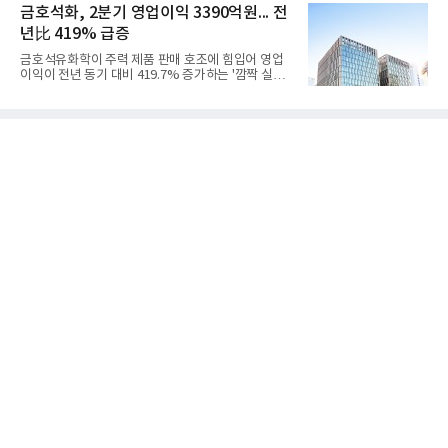
라는 플랫폼 경쟁력을 활용한 AI 에이전트 서비스에
금호석화, 2분기 영업이익 3390억원... 전
우호적인 환율 효과
집중하는 전략이다. 과거 무리한 사업 확장 과정에서
년比 419% 급증
겪었던 시행착오를 되풀이하지 않고 핵심 역량에 집
중하겠다는 취지로 풀이된다.7일 업계에 따르면 카카
금호석유화학이 주력 제품 판매 호조에 힘입어 영업
오는 올해 2분기 연결 기준 매출 2조985억원, 영업이
이익이 전년 동기 대비 419.7% 증가하는 '깜짝 실
익 2770억원을 기록했다. 전년 동기 대비 매출과 영업
적'을 냈다. 금호석유화학은 연결 기준 올해 2분기 영
이익은 각각 9%, 36% 증가해 모두 분기 기준 역대
업이익이 3390억원으로 지난해 동기보다 419.7% 증
최대치다. 상반기 기준 매출은 4조405억원, 영업이익
가한 것으로 잠정 집계됐다고 7일 공시했다.매출은 2
은 4884억
조2682억원으로 지난해 동기 대비 27.9% 증가했다.
순이익은 3004억원으로 420.4% 늘었다.이번 호실적
은 주력 제품인 NB라텍스와 합성수지 판매 호조가 견
인한 것으로 풀이된다. 미국의 중국산 의료용 고무장
갑 관세 인상 이후 동남아 장갑업체의 가동률이 높아
지면서 NB라텍스 수요가 증가했고, 원재료인 부타디
엔(BD) 가격 상승분을 제품 가격에 반영하면서 수익
성이 개선됐다.금호석유