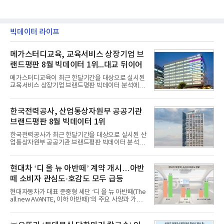
빅데이터 라이프
메가스터디교육, 교육서비스 상장기업 브
랜드평판 8월 빅데이터 1위...대교 뒤이어
메가스터디교육이 최근 한달기간을 대상으로 실시된
교육서비스 상장기업 브랜드평판 빅데이터 분석에서
1위를 차지했다. 대교와 디지털대상이 뒤를 이었다.7
일 한국기업평판연구소(소장 구창환)는 국내 교육서
비스 상장기업 브랜드를 대상으로 지난 7월 7일부터
한국전력공사, 산업통상자원부 공공기관
8월 7일까지 수집된 소비자 빅데이터 10,074,233건
브랜드평판 8월 빅데이터 1위
을 분석한 결과, 메가스터디교육이 브랜드평판지수
1,710,926을 기록하며 8월 1위에 올랐다고 밝혔다.
한국전력공사가 최근 한달기간을 대상으로 실시된 산
분석에 활용된 빅데이터는 지난 7월(9,491,206건) 대
업통상자원부 공공기관 브랜드평판 빅데이터 분석에
비 6.14% 증가한 수치로, 교육서비스 상장기업 브랜
서 1위를 차지했다. 한국가스공사와 한국수력원자력
드에 대한 소비자 관심이 확대됐다.연구소에 따르면 8
이 순으로 뒤를 이었다.7일 한국기업평판연구소(소장
월 교육서비스 상장기업 브랜드평판 순위는 메가스터
구창환)는 산업통상자원부 공공기관 41개 브랜드를
현대차 ‘디 올 뉴 아반떼’ 계약 개시…아반
디교육, 대교, 디지
대상으로 지난 7월 7일부터 8월 7일까지 수집된 소비
떼 소비자 관심도·호감도 모두 급등
자 빅데이터 91,102,549건을 분석한 결과, 한국전력
공사가 브랜드평판지수 10,670,633을 기록하며 8월
현대자동차가 대표 준중형 세단 ‘디 올 뉴 아반떼(The
1위에 올랐다고 밝혔다. 분석에 활용된 빅데이터는 지
all new AVANTE, 이하 아반떼)’의 주요 사양과 가격
난 7월(88,893,823건) 대비 2.48% 증가한 수치다.연
을 공개하고 5일부터 계약을 시작한다고 밝혔다.아반
구소에 따르면 8월 산업통상자원부 공공기관 브랜드
떼는 6년 만에 선보이는 8세대 완전변경 모델로, ▲정
평판 30위 순위는 한국전력공사, 한국가스공사, 한국
교한 선과 면을 중심으로 완성한 파격적인 디자인 ▲