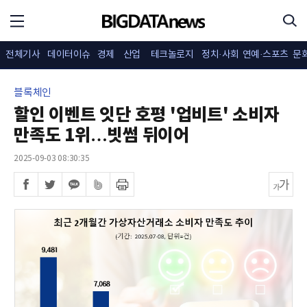
전체기사
데이터이슈
경제
산업
테크놀로지
정치·사회
연예·스포츠
문
블록체인
할인 이벤트 잇단 호평 '업비트' 소비자
만족도 1위…빗썸 뒤이어
2025-09-03 08:30:35