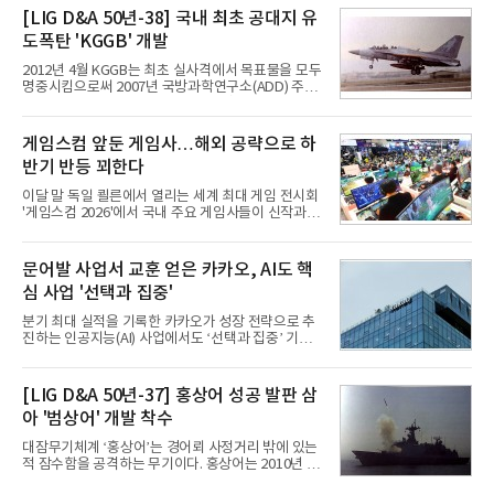
이터센터 생태계 공략을 강화하고 LG전자는 냉각솔
[LIG D&A 50년-38] 국내 최초 공대지 유
루션·전장·로봇 등 기업용 솔루션 사업 확대에 속도를
도폭탄 'KGGB' 개발
내고 있다.9일 업계에 따르면 LG전자는 2분기 생활가
전과 프리미엄 제품 경쟁력에 더해 B2B 사업 확대 효
2012년 4월 KGGB는 최초 실사격에서 목표물을 모두
과로 수익성을 방어한 반면 삼성전자는 디바이스경험
명중시킴으로써 2007년 국방과학연구소(ADD) 주관
(DX) 부문의 TV·생활가전 수익성이 악화됐다. 대신 삼
으로 시작된 KGGB 개발사업에 LIG넥스원은 시제업
성은 AI 메모리 등 반도체 사업을 중심으로 새로운 성
체로 참여했다. 체계개발에는 총 400여억 원의 개발
장 동력을 확보하는 데 집중하고 있다.LG전자는 B2B
비와 62개월의 기간이 소요됐다. 한국형 GPS 유도폭
게임스컴 앞둔 게임사…해외 공략으로 하
사업 확대
탄 KGGB(Korea GPS Guided Bomb)는 국내 최초
반기 반등 꾀한다
의 공대지 유도폭탄으로 2012년에 최종 전투용 적합
판정을 받았다.우리 공군이 운용하는 모든 전투기에
이달 말 독일 쾰른에서 열리는 세계 최대 게임 전시회
탑재할 수 있는 KGGB는 일반목적폭탄(General
'게임스컴 2026'에서 국내 주요 게임사들이 신작과 글
Purpose Bomb)에 장착하여 운용토록 개발됐다.이
로벌 전략을 공개한다. 상반기 게임사들의 실적이 업
는 현재 군에서 보유하고 있는 상당량의 일반목적폭
체별로 엇갈린 가운데 하반기 신작 흥행과 해외 시장
탄을 활용하기 위한 취지였다.항공기에 장착된 KGGB
성과가 실적을 좌우할 핵심 변수로 떠오르고 있다.8일
문어발 사업서 교훈 얻은 카카오, AI도 핵
는 조종사가 휴대하는 명령통신장치(PDU, P
업계에 따르면 올해 상반기 게임업계는 기업별 성적
심 사업 '선택과 집중'
표가 크게 갈렸다. 대표적으로 크래프톤은 'PUBG: 배
틀그라운드'의 안정적인 성장에 힘입어 상반기 연결
분기 최대 실적을 기록한 카카오가 성장 전략으로 추
기준 매출 2조6616억원, 영업이익 9725억원으로 역
진하는 인공지능(AI) 사업에서도 ‘선택과 집중’ 기조
대 최대 실적을 기록했다. 엔씨도 올해 출시한 '아이온
를 강화하고 있다. 경쟁사들이 AI 데이터센터 등 인프
2' 등에 힘입어 호실적을 거둘 것으로 전망된다.반면
라 투자에 나서는 것과 달리, 카카오는 ‘카카오톡’이
넷마블은 2분기 매출이 증가했지만 영업이익은 전년
라는 플랫폼 경쟁력을 활용한 AI 에이전트 서비스에
[LIG D&A 50년-37] 홍상어 성공 발판 삼
동기 대
집중하는 전략이다. 과거 무리한 사업 확장 과정에서
아 '범상어' 개발 착수
겪었던 시행착오를 되풀이하지 않고 핵심 역량에 집
중하겠다는 취지로 풀이된다.7일 업계에 따르면 카카
대잠무기체계 ‘홍상어’는 경어뢰 사정거리 밖에 있는
오는 올해 2분기 연결 기준 매출 2조985억원, 영업이
적 잠수함을 공격하는 무기이다. 홍상어는 2010년 넥
익 2770억원을 기록했다. 전년 동기 대비 매출과 영업
스원퓨처 시절 진해하우스에서 최초 생산돼 전력화가
이익은 각각 9%, 36% 증가해 모두 분기 기준 역대