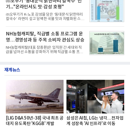
㈜오뚜기 ‘동대문식 닭한마리 칼국수’ 인
수력원자력, 한국석
과거 중형 세단 수준으로 확대된 차체 제원 ▲글로벌
기..."온라인서도 맛·감성 호평"
최고 수준의 안전성 ▲성능과 효율을 동시에 높인 주
행 완성도 ▲첨단 편의 및 디지털 사양 적용 등을 통해
㈜오뚜기가 K-노포 감성을 담은 ‘동대문식 닭한마리
글로벌 준중형 세단의 새로운 기준을 세웠다.아반떼
칼국수’ 라면이 깊고 담백한 국물 맛과 차별화된 스토
는 가솔린 2.0과 1.6 하이브리드 두 가지 파워트레인
리로 출시 초기부터 높은 인기를 얻고 있다고 4일 밝
과 모던, 프리미엄, 인스퍼레이션 세 가지 트림으로
혔다.‘동대문식 닭한마리 칼국수’는 예상을 뛰어넘는
운영된다.◆ 디자인·공간·안전·성능 전반에서 차급을
소비자 호응에 힘입어 지난 7월 13일 첫 선을 보인 지
NH농협캐피탈, 직급별 소통 프로그램 운
넘
단 18일 만에 누적 판매량 50만 개를 돌파하는 성과를
영…경영성과 등 주목 소비자 관심도 상승
거두었다.이번 신제품은 개발진이 전국의 닭한마리
전문점을 직접 찾아 다니며 최적의 육수 비율을 완성
NH농협캐피탈(대표 장종환)은 임직원 간 세대와 직
했다. 자극적이지 않으면서도 깊은 닭육수에 마늘의
급을 넘어선 소통을 강화하기 위해 직급별 소통 프로
개운한 풍미를 더했으며, 국물이 잘 배어들면서도 쫄
그램'너하(NH)고, 나하(NH)고, NH GO!'를 지난 27일
깃한 식감이 살아있는 칼국수 면발을 정교하게 구현
부터 30일까지 서울 원센티널 NH농협캐피탈타워 22
했다는게 회사측의 설명이다.실제 현장 시식 행사에
층에서 운영했다고 31일 밝혔다.이번 프로그램은 경
서도
재계뉴스
영지원부 홍보팀과 2026년 새로이(e)＊가 공동 주관
했으며, ▲팀장·부장(7.27), ▲계장·주임(7.28), ▲과
장·차장(7.29), ▲대리(7.30) 등 직급별로 총 4회에 걸
쳐 진행됐다.참고로 새로이(e)는 NH농협캐피탈 MZ
세대들로(과장~계장) 구성된 자율 참여조직으로, 조
직문화 혁신과 업무 효율성 향상을 위한 다양한 활동
을 추진하며,새로운 변화와 이로운 영향력을 조직전
반에 전파하는 역할
[LIG D&A 50년-38] 국내 최초 공
삼성은 AI칩, LG는 냉각…전자업
대지 유도폭탄 'KGGB' 개발
계 성장축 'AI 인프라'로 이동