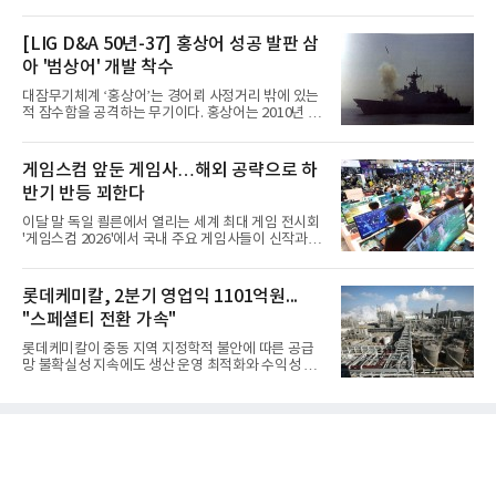
[LIG D&A 50년-37] 홍상어 성공 발판 삼
아 '범상어' 개발 착수
대잠무기체계 ‘홍상어’는 경어뢰 사정거리 밖에 있는
적 잠수함을 공격하는 무기이다. 홍상어는 2010년 넥
스원퓨처 시절 진해하우스에서 최초 생산돼 전력화가
이뤄졌다. 이후 2012년 한국형 구축함(KDX-1) 이상
의 함정에 실전 배치됐다.그해 7월 해군은 동해상에서
게임스컴 앞둔 게임사…해외 공략으로 하
성능 검증을 위해 홍상어 시험발사를 실시했다. 이때
반기 반등 꾀한다
홍상어가 목표 지점에서 입수한 후 표적을 타격하지
못하고 물속에서 멈춰버리는 예상 밖의 일이 벌어졌
이달 말 독일 쾰른에서 열리는 세계 최대 게임 전시회
다. 2차 품질확인 사격 시험에서도 만족스러운 결과를
'게임스컴 2026'에서 국내 주요 게임사들이 신작과 글
얻지 못했다. 완벽한 신뢰성 확보를 위해 LIG넥스원은
로벌 전략을 공개한다. 상반기 게임사들의 실적이 업
국방과학연구소(ADD) 테스크포스(TF)와 합심해 본
체별로 엇갈린 가운데 하반기 신작 흥행과 해외 시장
격적인 개선 작업에 착수했다.홍상어 유도탄의 모든
성과가 실적을 좌우할 핵심 변수로 떠오르고 있다.8일
롯데케미칼, 2분기 영업익 1101억원...
분야를
업계에 따르면 올해 상반기 게임업계는 기업별 성적
"스페셜티 전환 가속"
표가 크게 갈렸다. 대표적으로 크래프톤은 'PUBG: 배
틀그라운드'의 안정적인 성장에 힘입어 상반기 연결
롯데케미칼이 중동 지역 지정학적 불안에 따른 공급
기준 매출 2조6616억원, 영업이익 9725억원으로 역
망 불확실성 지속에도 생산 운영 최적화와 수익성 중
대 최대 실적을 기록했다. 엔씨도 올해 출시한 '아이온
심의 사업 운영을 통해 전분기에 이어 흑자 기조를 이
2' 등에 힘입어 호실적을 거둘 것으로 전망된다.반면
어갔다.롯데케미칼이 2026년 2분기 연결 기준 매출
넷마블은 2분기 매출이 증가했지만 영업이익은 전년
액 5조6864억원, 영업이익 1101억원을 기록했다고 7
동기 대
일 밝혔다. 사업별로는 기초화학 부문(롯데케미칼 기
초소재사업·LC타이탄·LC USA·롯데대산석화)이 매
출 3조9403억원, 영업이익 23억원을 기록했다. 정기
보수 영향과 원료 가격 변동에 따른 래깅 효과로 전분