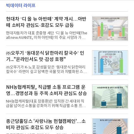
빅데이터 라이프
현대차 ‘디 올 뉴 아반떼’ 계약 개시…아반
떼 소비자 관심도·호감도 모두 급등
현대자동차가 대표 준중형 세단 ‘디 올 뉴 아반떼(The
all new AVANTE, 이하 아반떼)’의 주요 사양과 가격
을 공개하고 5일부터 계약을 시작한다고 밝혔다.아반
떼는 6년 만에 선보이는 8세대 완전변경 모델로, ▲정
교한 선과 면을 중심으로 완성한 파격적인 디자인 ▲
㈜오뚜기 ‘동대문식 닭한마리 칼국수’ 인
과거 중형 세단 수준으로 확대된 차체 제원 ▲글로벌
기..."온라인서도 맛·감성 호평"
최고 수준의 안전성 ▲성능과 효율을 동시에 높인 주
행 완성도 ▲첨단 편의 및 디지털 사양 적용 등을 통해
㈜오뚜기가 K-노포 감성을 담은 ‘동대문식 닭한마리
글로벌 준중형 세단의 새로운 기준을 세웠다.아반떼
칼국수’ 라면이 깊고 담백한 국물 맛과 차별화된 스토
는 가솔린 2.0과 1.6 하이브리드 두 가지 파워트레인
리로 출시 초기부터 높은 인기를 얻고 있다고 4일 밝
과 모던, 프리미엄, 인스퍼레이션 세 가지 트림으로
혔다.‘동대문식 닭한마리 칼국수’는 예상을 뛰어넘는
운영된다.◆ 디자인·공간·안전·성능 전반에서 차급을
소비자 호응에 힘입어 지난 7월 13일 첫 선을 보인 지
NH농협캐피탈, 직급별 소통 프로그램 운
넘
단 18일 만에 누적 판매량 50만 개를 돌파하는 성과를
영…경영성과 등 주목 소비자 관심도 상승
거두었다.이번 신제품은 개발진이 전국의 닭한마리
전문점을 직접 찾아 다니며 최적의 육수 비율을 완성
NH농협캐피탈(대표 장종환)은 임직원 간 세대와 직
했다. 자극적이지 않으면서도 깊은 닭육수에 마늘의
급을 넘어선 소통을 강화하기 위해 직급별 소통 프로
개운한 풍미를 더했으며, 국물이 잘 배어들면서도 쫄
그램'너하(NH)고, 나하(NH)고, NH GO!'를 지난 27일
깃한 식감이 살아있는 칼국수 면발을 정교하게 구현
부터 30일까지 서울 원센티널 NH농협캐피탈타워 22
했다는게 회사측의 설명이다.실제 현장 시식 행사에
층에서 운영했다고 31일 밝혔다.이번 프로그램은 경
종근당홀딩스 '사랑나눔 헌혈캠페인'…소
서도
영지원부 홍보팀과 2026년 새로이(e)＊가 공동 주관
비자 관심도·호감도 모두 상승
했으며, ▲팀장·부장(7.27), ▲계장·주임(7.28), ▲과
장·차장(7.29), ▲대리(7.30) 등 직급별로 총 4회에 걸