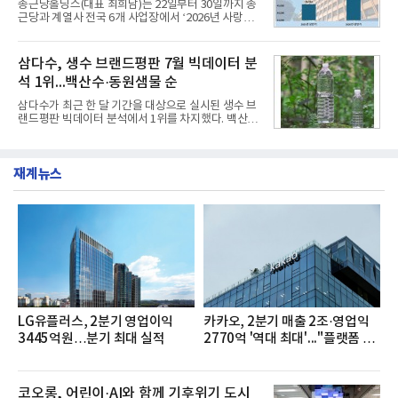
종근당홀딩스(대표 최희남)는 22일부터 30일까지 종
쳐 진행됐다.참고로 새로이(e)는 NH농협캐피탈 MZ
근당과 계열사 전국 6개 사업장에서 ‘2026년 사랑나
세대들로(과장~계장) 구성된 자율 참여조직으로, 조
눔 헌혈캠페인’을 실시했다고 31일 밝혔다.이번 캠페
직문화 혁신과 업무 효율성 향상을 위한 다양한 활동
인은 장마와 폭염, 여름휴가 등으로 헌혈 참여가 줄어
을 추진하며,새로운 변화와 이로운 영향력을 조직전
드는 시기에 안정적 혈액 수급에 기여하고 생명나눔
삼다수, 생수 브랜드평판 7월 빅데이터 분
반에 전파하는 역할
문화를 확산하기 위해 마련됐다.캠페인은 종근당 천
석 1위...백산수·동원샘물 순
안공장을 시작으로 ▲효종연구소 ▲종근당바이오 안
산공장 ▲경보제약 아산본사 ▲종근당건강 당진공장
삼다수가 최근 한 달 기간을 대상으로 실시된 생수 브
▲종근당 본사 등 전국 6개 사업장에서 릴레이 방식
랜드평판 빅데이터 분석에서 1위를 차지했다. 백산수
으로 이어졌다.캠페인 기간에는 임직원의 참여를 독
와 동원샘물이 뒤를 이었다.31일 한국기업평판연구
려하기 위해 헌혈 퀴즈와 행운 복권 등 다양한 이벤트
소(소장 구창환)는 국내 소비자들에게 사랑받는 21개
도 진행했다.종근당홀딩스는 임직원들이 기부한 헌혈
생수 브랜드를 대상으로 지난 6월 30일부터 7월 31일
증을 한국백혈병
재계뉴스
까지 수집된 소비자 빅데이터 3,702,555건을 분석한
결과, 삼다수가 브랜드평판지수 1,594,583을 기록하
며 7월 1위에 올랐다고 밝혔다. 분석에 활용된 빅데이
터는 지난 4월(3,435,836건) 대비 7.76% 증가한 수
치다.연구소에 따르면 7월 생수 브랜드평판 순위는 삼
다수, 백산수, 동원샘물, 스파클, 아이시스, 에비앙,
몽베스트, 크리스탈, 풀무원샘물, 평창수, 지리산수,
진로 석수,
LG유플러스, 2분기 영업이익
카카오, 2분기 매출 2조·영업익
3445억원…분기 최대 실적
2770억 '역대 최대'..."플랫폼 사
업 전반 고른 성장"
코오롱, 어린이·AI와 함께 기후위기 도시