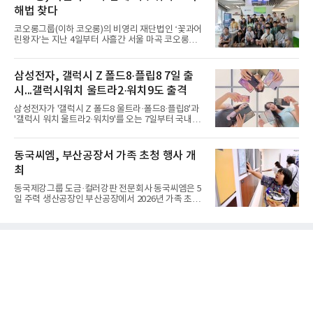
해법 찾다
코오롱그룹(이하 코오롱)의 비영리 재단법인 ‘꽃과어
린왕자’는 지난 4일부터 사흘간 서울 마곡 코오롱원
앤온리타워에서 ‘제10회 에코 롱롱 Plus 캠프’를 진행
했다고 6일 밝혔다.‘에코 롱롱 Plus 캠프’는 코오롱의
대표적인 사회공헌 활동 가운데 하나로 초등학생들이
삼성전자, 갤럭시 Z 폴드8·플립8 7일 출
환경위기에 처한 도시 문제를 직접 해결하며 배우는
시...갤럭시워치 울트라2·워치9도 출격
친환경 에너지 체험 프로그램이라고 설명했다. 이번
캠프에는 전국의 초등학교 6학년 학생 72명이 참여했
삼성전자가 '갤럭시 Z 폴드8 울트라·폴드8·플립8'과
다.참가 학생들은 ‘친환경 에너지 원정대’가 되어 지
'갤럭시 워치 울트라2·워치9'를 오는 7일부터 국내에
반침하, 기습홍수, 열섬현상 등 전세계 도시가 직면한
공식 출시한다고 6일 밝혔다.삼성전자에 따르면 지난
기후위기 상황을 분석하고 창의적인 대안을 모색했
달 28일부터 이달 3일까지 7일간 진행된 '갤럭시 Z 폴
다.캠프의 하이라이트는 에코 롱롱이 자체 개발한 바
드8 울트라·폴드8·플립8' 사전 판매에서는 갤럭시 스
동국씨엠, 부산공장서 가족 초청 행사 개
이
마트폰 역대 최고 기록인 144만대 판매를 달성했다.
최
사전 구매 고객 10명 중 약 7명이 '갤럭시 Z 폴드8'를
선택했을 만큼 새롭게 선보인 제품 형태(폼팩터)와 디
동국제강그룹 도금·컬러강판 전문회사 동국씨엠은 5
자인에 대한 관심이 높았다.삼성닷컴에서 사전 구매
일 주력 생산공장인 부산공장에서 2026년 가족 초청
에 참여한 고객 중 절반은 10~30대였으며, 이 중 '갤
행사 ‘Youth Day! 소중한 너희들의 꿈과 미래를 응원
럭시 Z 폴드8 울트라·폴드8'을 구매한 10~30대 여성
해’를 개최했다고 6일 밝혔다.행사는 그룹 분할 출범
고객은 전작 '갤럭시 Z 폴드7' 대비 약 2배 이상 늘었
후 세 번째로 열렸다. 회사 임직원 자녀를 위해 여름방
다
학과 연계해 진행했다. 부모가 근무하는 일터를 직접
체험함으로 상호 유대감을 형성함과 동시에, 임직원
소속감과 자긍심을 고취하고자 마련했다. ‘저학년 자
녀’에서 ‘배우자’·‘어머니’에 이어, 올해는 초등 고학
년 및 중·고교생까지 대상을 확대했다.이날 보호자 1
인 포함 총 200여 명이 동국씨엠 부산공장을 방문했
다. 행사는 △공장장 환영사를 시작으로 △회사소개