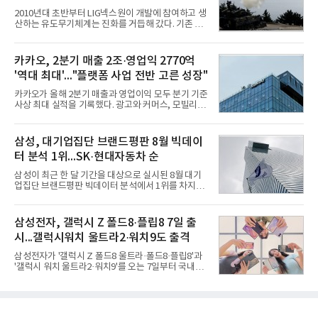
랜드평판지수 1,984,715를 기록하며 8월 1위에 올랐
2010년대 초반부터 LIG넥스원이 개발에 참여하고 생
다고 밝혔다. 분석에 활용된 빅데이터는 지난 7월
산하는 유도무기체계는 진화를 거듭해 갔다. 기존 무
(14,233,797건) 대비 48.04% 감소한 수치다.8월
기체계에 기반한 새로운 기능이 추가되기도 하고, 활
CEO 브랜드평판 30위 순위는 이재용, 최태원, 정의
용도가 떨어지는 재래식 무기를 새롭게 활용하는 방
선, 구광모, 신동빈, 박현주, 이해진, 정원주, 함영주,
안이 강구됐다. 또 핵심 구성품 국산화를 통해 수출상
카카오, 2분기 매출 2조·영업익 2770억
김승연, 이재현, 강호동, 김범수, 양종
의 제약을 해소하고자 노력했다. 이러한 LIG넥스원의
'역대 최대'..."플랫폼 사업 전반 고른 성장"
신기술 개발 성과가 집약된 무기체계가 바로 휴대용
지대공 유도무기 ‘신궁’이다.신궁은 이미 2009년 수
카카오가 올해 2분기 매출과 영업이익 모두 분기 기준
출을 위한 개량형 멀티런처 개발을 완료함으로써 기
사상 최대 실적을 기록했다. 광고와 커머스, 모빌리
능 다양화와 계열화 가능성을 선보인 바 있었다. 이번
티, 페이 등 플랫폼 사업이 고르게 성장하며 실적을 견
엔 기존 K-30 30mm 대공포 비호 체계에 신궁을 장착
인했다.카카오는 6일 연결 기준 올해 2분기 매출 2조
하는 개량사업, 일명 ‘비호복합’ 프로젝트가 2009년
985억원, 영업이익 2770억원을 기록했다고 밝혔다.
삼성, 대기업집단 브랜드평판 8월 빅데이
부터 진행됐
전년 동기 대비 매출은 9%, 영업이익은 36% 늘어난
터 분석 1위...SK·현대자동차 순
수치다. 전년 동기 실적과 증가율은 카카오게임즈와
카카오헬스케어 관련 손익을 중단영업손익으로 반영
삼성이 최근 한 달 기간을 대상으로 실시된 8월 대기
한 기준으로 산출됐다. 지난해 2분기 매출은 1조9175
업집단 브랜드평판 빅데이터 분석에서 1위를 차지했
억원, 영업이익은 2039억원이었다.플랫폼 부문 매출
다. SK와 현대자동차가 뒤를 이었다.6일 한국기업평
은 1조2303억원으로 전년 동기 대비 17% 증가했다.
판연구소(소장 구창환)는 66개 대기업집단 브랜드를
카카오톡 내 광고와 커머스 사업을 아우르는 톡비즈
대상으로 지난 7월 6일부터 8월 6일까지 수집된 소비
삼성전자, 갤럭시 Z 폴드8·플립8 7일 출
매출은 6432억원
자 빅데이터 110,494,413건을 분석한 결과, 삼성이
시...갤럭시워치 울트라2·워치9도 출격
브랜드평판지수 15,185,511을 기록하며 8월 1위에
올랐다고 밝혔다. 분석에 활용된 빅데이터는 지난 7월
삼성전자가 '갤럭시 Z 폴드8 울트라·폴드8·플립8'과
(198,188,813건) 대비 44.25% 감소한 수치다.연구소
'갤럭시 워치 울트라2·워치9'를 오는 7일부터 국내에
에 따르면 8월 대기업집단 브랜드평판 30위 순위는
공식 출시한다고 6일 밝혔다.삼성전자에 따르면 지난
삼성, SK, 현대자동차, 두산, LG, 한화, 쿠팡, GS, 네
달 28일부터 이달 3일까지 7일간 진행된 '갤럭시 Z 폴
이버, 농협, 신세계 순이었다.이어 미래에셋, 롯데, 현
드8 울트라·폴드8·플립8' 사전 판매에서는 갤럭시 스
대백화점, 카카오
마트폰 역대 최고 기록인 144만대 판매를 달성했다.