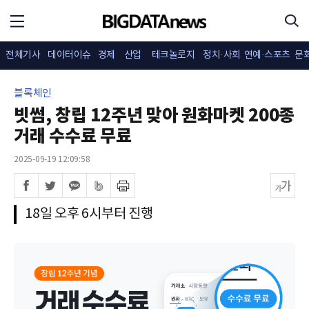
전체기사
데이터이슈
경제
산업
테크놀로지
정치·사회
연예·스포츠
문
블록체인
빗썸, 창립 12주년 맞아 원화마켓 200종
거래 수수료 무료
2025-09-19 12:09:58
18일 오후 6시부터 진행