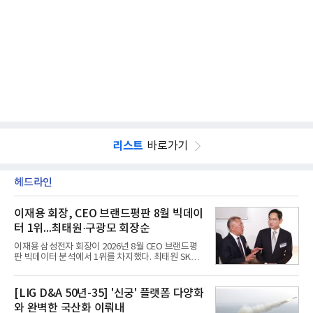
리스트
바로가기
헤드라인
이재용 회장, CEO 브랜드평판 8월 빅데이
터 1위...최태원·구광모 회장순
이재용 삼성전자 회장이 2026년 8월 CEO 브랜드평
판 빅데이터 분석에서 1위를 차지했다. 최태원 SK그
룹 회장과 구광모 LG그룹 회장이 뒤를 이었다.6일 한
국기업평판연구소(소장 구창환)는 빅데이터뉴스와
함께 60명의 CEO 브랜드를 대상으로 2026년 7월 6
[LIG D&A 50년-35] '신궁' 플랫폼 다양화
일부터 8월 6일까지 수집된 소비자 빅데이터
와 완벽한 국산화 이뤄내
7,395,735건을 분석한 결과, 삼성 이재용 회장이 브