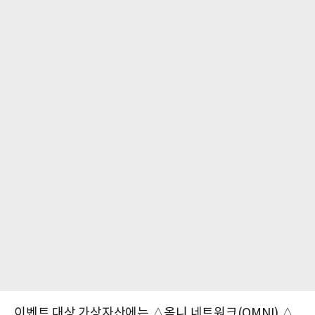
이벤트 대상 가상자산에는 △옴니 네트워크(OMNI) △