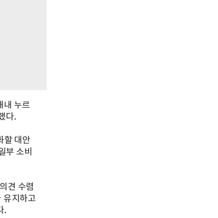
내내 누르
했다.
화할 대안
일부 소비
 의견 수렴
을 유지하고
.