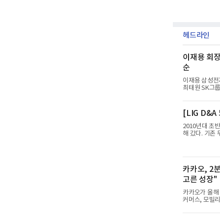
헤드라인
이재용 회장
순
이재용 삼성전자
최태원 SK그룹
구창환)는 빅데
6일까지 수집된
평판지수 1,9
[LIG D&
난 7월(14,2
용, 최태원, 정
2010년대 초
동, 김범수, 양
해 갔다. 기존
식 무기를 새롭
을 해소하고자 
휴대용 지대공 
을 완료함으로써
카카오, 2분
30mm 대공포
부터 진행됐
고른 성장"
카카오가 올해 
커머스, 모빌리
연결 기준 올해
기 대비 매출은