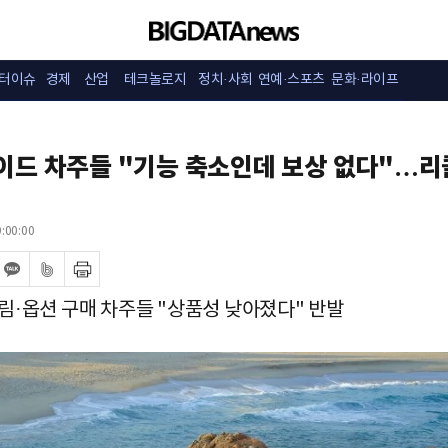
터이슈
경제
산업
테크놀로지
정치·사회
연예·스포츠
문화·라이프
이드 차주들 "기능 축소인데 보상 없다"…리
:00:00
림·옵션 구매 차주들 "상품성 낮아졌다" 반발