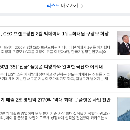
리스트
바로가기
, CEO 브랜드평판 8월 빅데이터 1위...최태원·구광모 회장
 회장이 2026년 8월 CEO 브랜드평판 빅데이터 분석에서 1위를 차지했다.
 회장과 구광모 LG그룹 회장이 뒤를 이었다.6일 한국기업평판연구소(소장
이터뉴스와 함께 60명의 CEO 브랜드를 대상으로 2026년 7월 6일부터 8월
 소비자 빅데이터 7,395,735건을 분석한 결과, 삼성 이재용 회장이 브랜드
84,715를 기록하며 8월 1위에 올랐다고 밝혔다. 분석에 활용된 빅데이터는 지
A 50년-35] '신궁' 플랫폼 다양화와 완벽한 국산화 이뤄내
33,797건) 대비 48.04% 감소한 수치다.8월 CEO 브랜드평판 30위 순위는 이재
의선, 구광모, 신동빈, 박현주, 이해진, 정원주, 함영주, 김승연, 이재현, 강호
반부터 LIG넥스원이 개발에 참여하고 생산하는 유도무기체계는 진화를 거듭
종
 무기체계에 기반한 새로운 기능이 추가되기도 하고, 활용도가 떨어지는 재래
게 활용하는 방안이 강구됐다. 또 핵심 구성품 국산화를 통해 수출상의 제약
노력했다. 이러한 LIG넥스원의 신기술 개발 성과가 집약된 무기체계가 바로
유도무기 ‘신궁’이다.신궁은 이미 2009년 수출을 위한 개량형 멀티런처 개발
 기능 다양화와 계열화 가능성을 선보인 바 있었다. 이번엔 기존 K-30
기 매출 2조·영업익 2770억 '역대 최대'..."플랫폼 사업 전반
 비호 체계에 신궁을 장착하는 개량사업, 일명 ‘비호복합’ 프로젝트가 2009년
2분기 매출과 영업이익 모두 분기 기준 사상 최대 실적을 기록했다. 광고와
티, 페이 등 플랫폼 사업이 고르게 성장하며 실적을 견인했다.카카오는 6일
 2분기 매출 2조985억원, 영업이익 2770억원을 기록했다고 밝혔다. 전년 동
 9%, 영업이익은 36% 늘어난 수치다. 전년 동기 실적과 증가율은 카카오게