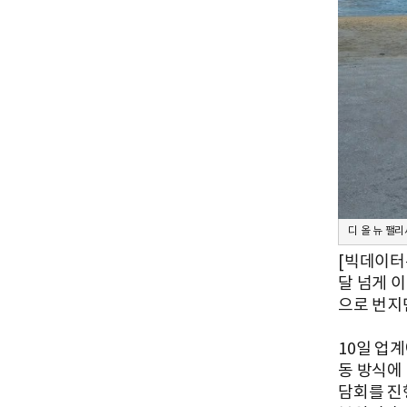
디 올 뉴 팰
[빅데이터
달 넘게 
으로 번지
10일 업
동 방식에
담회를 진