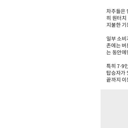
차주들은 
히 원터치
지불한 기
일부 소비
존에는 버튼
는 동안에
특히 7·9
탑승자가 
끝까지 이