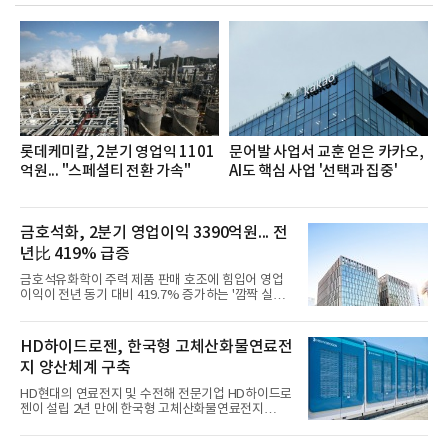
했으며, ▲팀장·부장(7.27), ▲계장·주임(7.28), ▲과
장·차장(7.29), ▲대리(7.30) 등 직급별로 총 4회에 걸
쳐 진행됐다.참고로 새로이(e)는 NH농협캐피탈 MZ
세대들로(과장~계장) 구성된 자율 참여조직으로, 조
직문화 혁신과 업무 효율성 향상을 위한 다양한 활동
을 추진하며,새로운 변화와 이로운 영향력을 조직전
반에 전파하는 역할
롯데케미칼, 2분기 영업익 1101
문어발 사업서 교훈 얻은 카카오,
억원... "스페셜티 전환 가속"
AI도 핵심 사업 '선택과 집중'
금호석화, 2분기 영업이익 3390억원... 전
년比 419% 급증
금호석유화학이 주력 제품 판매 호조에 힘입어 영업
이익이 전년 동기 대비 419.7% 증가하는 '깜짝 실
적'을 냈다. 금호석유화학은 연결 기준 올해 2분기 영
업이익이 3390억원으로 지난해 동기보다 419.7% 증
가한 것으로 잠정 집계됐다고 7일 공시했다.매출은 2
HD하이드로젠, 한국형 고체산화물연료전
조2682억원으로 지난해 동기 대비 27.9% 증가했다.
지 양산체계 구축
순이익은 3004억원으로 420.4% 늘었다.이번 호실적
은 주력 제품인 NB라텍스와 합성수지 판매 호조가 견
HD현대의 연료전지 및 수전해 전문기업 HD하이드로
인한 것으로 풀이된다. 미국의 중국산 의료용 고무장
젠이 설립 2년 만에 한국형 고체산화물연료전지
갑 관세 인상 이후 동남아 장갑업체의 가동률이 높아
(SOFC, Solid Oxide Fuel Cell) 양산체계를 구축하고
지면서 NB라텍스 수요가 증가했고, 원재료인 부타디
본격적인 시장 공략에 나선다.HD하이드로젠은 최근
엔(BD) 가격 상승분을 제품 가격에 반영하면서 수익