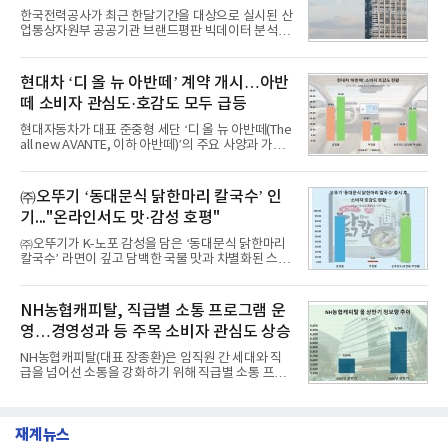
1,710,926을 기록하며 8월 1위에 올랐다고 밝혔다.
한국전력공사가 최근 한달기간을 대상으로 실시된 산
분석에 활용된 빅데이터는 지난 7월(9,491,206건) 대
업통상자원부 공공기관 브랜드평판 빅데이터 분석에
비 6.14% 증가한 수치로, 교육서비스 상장기업 브랜
서 1위를 차지했다. 한국가스공사와 한국수력원자력
드에 대한 소비자 관심이 확대됐다.연구소에 따르면 8
이 순으로 뒤를 이었다.7일 한국기업평판연구소(소장
월 교육서비스 상장기업 브랜드평판 순위는 메가스터
구창환)는 산업통상자원부 공공기관 41개 브랜드를
현대차 ‘디 올 뉴 아반떼’ 계약 개시…아반
디교육, 대교, 디지
대상으로 지난 7월 7일부터 8월 7일까지 수집된 소비
떼 소비자 관심도·호감도 모두 급등
자 빅데이터 91,102,549건을 분석한 결과, 한국전력
공사가 브랜드평판지수 10,670,633을 기록하며 8월
현대자동차가 대표 준중형 세단 ‘디 올 뉴 아반떼(The
1위에 올랐다고 밝혔다. 분석에 활용된 빅데이터는 지
all new AVANTE, 이하 아반떼)’의 주요 사양과 가격
난 7월(88,893,823건) 대비 2.48% 증가한 수치다.연
을 공개하고 5일부터 계약을 시작한다고 밝혔다.아반
구소에 따르면 8월 산업통상자원부 공공기관 브랜드
떼는 6년 만에 선보이는 8세대 완전변경 모델로, ▲정
평판 30위 순위는 한국전력공사, 한국가스공사, 한국
교한 선과 면을 중심으로 완성한 파격적인 디자인 ▲
㈜오뚜기 ‘동대문식 닭한마리 칼국수’ 인
수력원자력, 한국석
과거 중형 세단 수준으로 확대된 차체 제원 ▲글로벌
기..."온라인서도 맛·감성 호평"
최고 수준의 안전성 ▲성능과 효율을 동시에 높인 주
행 완성도 ▲첨단 편의 및 디지털 사양 적용 등을 통해
㈜오뚜기가 K-노포 감성을 담은 ‘동대문식 닭한마리
글로벌 준중형 세단의 새로운 기준을 세웠다.아반떼
칼국수’ 라면이 깊고 담백한 국물 맛과 차별화된 스토
는 가솔린 2.0과 1.6 하이브리드 두 가지 파워트레인
리로 출시 초기부터 높은 인기를 얻고 있다고 4일 밝
과 모던, 프리미엄, 인스퍼레이션 세 가지 트림으로
혔다.‘동대문식 닭한마리 칼국수’는 예상을 뛰어넘는
운영된다.◆ 디자인·공간·안전·성능 전반에서 차급을
소비자 호응에 힘입어 지난 7월 13일 첫 선을 보인 지
NH농협캐피탈, 직급별 소통 프로그램 운
넘
단 18일 만에 누적 판매량 50만 개를 돌파하는 성과를
영…경영성과 등 주목 소비자 관심도 상승
거두었다.이번 신제품은 개발진이 전국의 닭한마리
전문점을 직접 찾아 다니며 최적의 육수 비율을 완성
NH농협캐피탈(대표 장종환)은 임직원 간 세대와 직
했다. 자극적이지 않으면서도 깊은 닭육수에 마늘의
급을 넘어선 소통을 강화하기 위해 직급별 소통 프로
개운한 풍미를 더했으며, 국물이 잘 배어들면서도 쫄
그램'너하(NH)고, 나하(NH)고, NH GO!'를 지난 27일
깃한 식감이 살아있는 칼국수 면발을 정교하게 구현
부터 30일까지 서울 원센티널 NH농협캐피탈타워 22
했다는게 회사측의 설명이다.실제 현장 시식 행사에
층에서 운영했다고 31일 밝혔다.이번 프로그램은 경
서도
재계뉴스
영지원부 홍보팀과 2026년 새로이(e)＊가 공동 주관