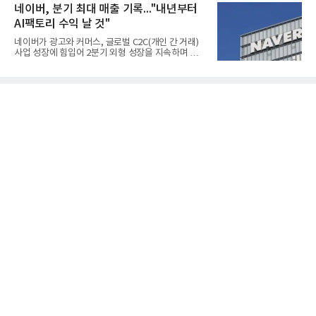
한국전기안전공사(KESCO)로부터 SOFC 발전설비
네이버, 분기 최대 매출 기록..."내년부터
성이 개선됐다.금호석유
‘HD250’과 ‘HD300’, 제조시설에 대한 사용전검사를
AI팩토리 수익 날 것"
완료하고 제품 양산체계 구축했다고 밝혔다.HD250
과 HD300은 각각 249kW급과 285kW급의 중소형 발
네이버가 광고와 커머스, 글로벌 C2C(개인 간 거래)
전용 SOFC 제품이다. 이번 검사를 통해 HD하이드로
사업 성장에 힘입어 2분기 외형 성장을 지속하며 역대
젠은 제품과 제조시설의 전기설비 안전성과 적합성을
최대 매출을 기록했다. AI 검색 서비스 'AI 탭'의 이용
확인받으면서 안정적인 제품 생산과 공급을 위한 기
자 증가와 엔비디아와 추진하는 AI 팩토리를 앞세워
반을 마련했다고 설명했다.SOFC는 600~1000℃의
AI 수익화에도 속도를 내고 있다.네이버는 올해 2분기
고온에서 작동하는 고효율 친환경 발
연결 기준 매출 3조3888억원, 영업이익 5203억원을
기록했다고 7일 밝혔다. 매출은 광고·커머스 등 핵심
사업과 글로벌 C2C 성장에 힘입어 전년 동기 대비
16.2% 증가한 분기 최대 매출을 기록했다. 반면 영업
이익은 AI 인프라 투자 영향으로 0.2% 감소했다.사업
별 매출은 네이버 플랫폼 1조9022억원, 파이낸셜 플
랫폼 4707억원, 글로벌 도전 1조159억원이다.네이버
플랫폼은