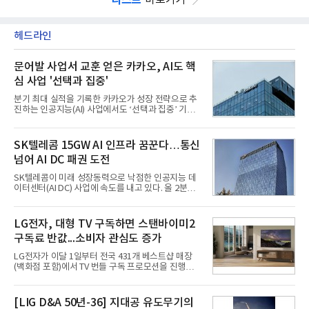
헤드라인
문어발 사업서 교훈 얻은 카카오, AI도 핵
심 사업 '선택과 집중'
분기 최대 실적을 기록한 카카오가 성장 전략으로 추
진하는 인공지능(AI) 사업에서도 ‘선택과 집중’ 기조
를 강화하고 있다. 경쟁사들이 AI 데이터센터 등 인프
라 투자에 나서는 것과 달리, 카카오는 ‘카카오톡’이
라는 플랫폼 경쟁력을 활용한 AI 에이전트 서비스에
SK텔레콤 15GW AI 인프라 꿈꾼다…통신
집중하는 전략이다. 과거 무리한 사업 확장 과정에서
넘어 AI DC 패권 도전
겪었던 시행착오를 되풀이하지 않고 핵심 역량에 집
중하겠다는 취지로 풀이된다.7일 업계에 따르면 카카
SK텔레콤이 미래 성장동력으로 낙점한 인공지능 데
오는 올해 2분기 연결 기준 매출 2조985억원, 영업이
이터센터(AI DC) 사업에 속도를 내고 있다. 올 2분기
익 2770억원을 기록했다. 전년 동기 대비 매출과 영업
AI 데이터센터 매출이 90% 이상 급증한 데 이어, 오
이익은 각각 9%, 36% 증가해 모두 분기 기준 역대
는 2035년까지 총 15GW(기가와트) 규모의 AI DC를
최대치다. 상반기 기준 매출은 4조405억원, 영업이익
구축하겠다는 대형 청사진을 제시하면서다. 이에 따
LG전자, 대형 TV 구독하면 스탠바이미2
은 4884억
라 경쟁 구도 역시 이동통신사인 KT, LG유플러스를
구독료 반값...소비자 관심도 증가
넘어 네이버, 삼성SDS 등 IT 인프라 기업으로 확장되
고 있다.7일 SK텔레콤에 따르면 회사는 올해 2분기
LG전자가 이달 1일부터 전국 431개 베스트샵 매장
연결 기준 매출 4조 3591억원, 영업이익 5660억원을
(백화점 포함)에서 TV 번들 구독 프로모션을 진행하고
기록했다. 매출은 전년 동기 대비 0.5%, 영업이익은
있다. 대형 TV 구독 시 스탠바이미2 구독료를 반값 할
67.3% 증가한 수치다. AI DC 사업의 성장에 더해 수
인해주는 프로모션이다.대상 제품은 65·77·83형 올
익성 중심 경영, 그리고 지난해 발생한 일회성 비용에
레드, 75·86·100형 마이크로 RGB, 75·86형 미니
[LIG D&A 50년-36] 지대공 유도무기의
따른 기저효과가 실
RGB 등 거실용 TV로 인기가 높은 베스트셀러 TV 20