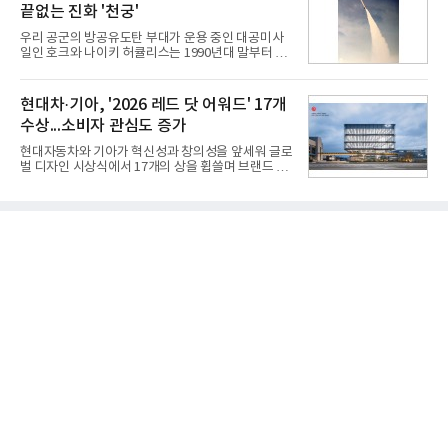
끝없는 진화 '천궁'
개 모델이며, 동시 구독 계약 시 스탠바이미2(모델명
27LX6TPGA) 구독료를 50% 할인 받을 수 있다. 프로
우리 공군의 방공유도탄 부대가 운용 중인 대공미사
모션 대상 모델과 혜택, 구독료 등 프로모션 세부 사항
일인 호크와 나이키 허큘리스는 1990년대 말부터 성
은 베스트샵 판매 매니저에게 문의하면 자세히 안내
능 면에서 한계를 보이기 시작했다. 이에 따라 정부는
받을 수 있다.LG TV를 구독으로 이용하면 최대 6년까
기존 미사일체계를 대체할 중고도 및 중거리 대공미
지 구독 계약기간 내 무상 A/S를 받을 수 있으며, 이사
사일을 개발하기로 결정했다.처음 KM-SAM 사업으로
현대차·기아, '2026 레드 닷 어워드' 17개
등으로 이전
불린 이 사업의 명칭은 호크(Iron Hawk, 철매)를 대체
수상...소비자 관심도 증가
한다는 의미에서 ‘철매Ⅱ’ 로 정해졌다. 철매Ⅱ 개발
사업은 미사일체계 완성 후인 2011년 ‘천궁(天弓)’으
현대자동차와 기아가 혁신성과 창의성을 앞세워 글로
로 다시 장비명이 바뀌었다. 17개 업체와 관련 기관이
벌 디자인 시상식에서 17개의 상을 휩쓸며 브랜드 경
참여한 가운데 LIG 넥스원은 탐색 개발에서 체계개발
쟁력을 다시 한번 입증했다.현대자동차·기아는 '2026
완료까지 모든 과정에 참여했다. 1976년 호크 미사일
레드 닷 어워드: 브랜드 & 커뮤니케이션 디자인 부문
창정비 업체로 출발했던 회사가 호크 대체 유도무기
(Red Dot Design Award: Brand &
인 천궁
Communication Design)'에서 최우수상 2개, 본상
15개를 수상했다고 7일 밝혔다.'레드 닷 어워드'는 독
일 iF, 미국 IDEA와 함께 세계 3대 디자인 시상식으로
손꼽히는 세계 최대 규모의 디자인 공모전이다. 독일
노르트라인 베스트팔렌 디자인센터(Design
Zentrum Nordrhein Westfalen)가 주관해 매년 ▲
제품 디자인 ▲브랜드 & 커뮤니케이션 디자인 ▲디
자인 콘셉트 각 부문에서 우수한