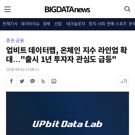
전체기사
데이터이슈
경제
산업
테크놀로지
정치·사회
연예·스포츠
문
증권·금융
업비트 데이터랩, 온체인 지수 라인업 확
대…"출시 1년 투자자 관심도 급등"
2026-06-02 12:00:11