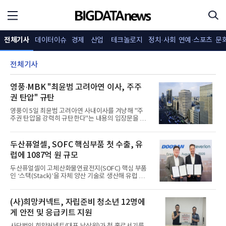
전체기사
데이터이슈
경제
산업
테크놀로지
정치·사회
연예·스포츠
문
전체기사
영풍·MBK "최윤범 고려아연 이사, 주주
권 탄압" 규탄
영풍이 5일 최윤범 고려아연 사내이사를 겨냥해 "주
주권 탄압을 강력히 규탄한다"는 내용의 입장문을 발
표했다. 영풍·MBK파트너스가 고려아연의 최대주주
로서 벌여온 활동을 최윤범 이사 측이 불법 행위처럼
몰아가고 있다는 것이 골자다.영풍은 이날 입장문에
두산퓨얼셀, SOFC 핵심부품 첫 수출, 유
서 "최윤범 사내이사는 또다시 회사를 자신의 경영권
럽에 1087억 원 규모
방어 수단으로 이용하며 최대주주인 영풍·MBK파트
너스의 정당한 권리행사를 탄압하고 있다"고 주장했
두산퓨얼셀이 고체산화물연료전지(SOFC) 핵심 부품
다. 이어 "회사의 기업가치를 높이기 위한 최대주주의
인 ‘스택(Stack)’을 자체 양산 기술로 생산해 유럽 시
정상적인 활동마저 불법 행위인 것처럼 몰아가는 것
장에 대량 공급한다. 지난해 국내 최초로 SOFC 시스
은 주주권에 대한 중대한 침해이자 대한민국 자본시
템 국산화 및 양산에 성공한 데 이어 첫 수출 성과다.
장의 기본 원칙을 정면으로 훼손하는 행위"라고 밝혔
이번 수출을 통해 신규 사업으로 추진해 온 글로벌 스
(사)희망커넥트, 자립준비 청소년 12명에
다. 영풍은 "고려아
택 파운드리 사업의 첫 발을 내디뎠다.두산퓨얼셀은
게 안전 및 응급키트 지원
독일 에너지 전문기업 리베리온(Reverion GmbH)과
약 1087억 원 규모의 SOFC 스택 공급 계약을 체결했