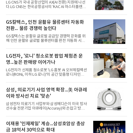
LG CNS가 국내 공항산업의 AX(AI 전환) 지원에 나선
간 매출(9601억원)의 약 66%를 달성하며 사상 첫 연
다.LG CNS는 한국공항공사의 'KAC AI 마스터플랜
매출 1조원 돌파를 눈앞에 뒀다.사상 최대 실적은 유
(ISMP) 수립' 사업을 수주했다고 5일 밝혔다.이번 사
럽향 초고압 전력 케이블을 비롯한 버스덕트 등 고부
업은 김포·김해·제주 등 전국 14개 공항 운영 전반에
가 제품의 수출 확대가 이끌었다. 글로벌 전력망 투자
AI를 적용하기 위한 중장기 전략과 실행 로드맵을 마
GS칼텍스, 인천 윤활유 물류센터 자동화
확대와 인공지능(A
련하는 프로젝트다. LG CNS는 AI를 활용한 △공항 운
전환... 물류 경쟁력 높인다
영 최적화 △고객 서비스 혁신 △안전관리 체계 구축
등 핵심 서비스 발굴에 나선다. AI 전략 컨설팅부터 AI·
GS칼텍스는 윤활유 글로벌 공급망 경쟁력 강화를 위
데이터 아키텍처 설계, AI 거버넌스 구축, 기술검증
해 인천 윤활유 글로벌 물류센터를 완전 자동화 시설
(PoC), 후속 사업 실행계획 수립까지 전 과정을 수행
로 전환한다고 5일 밝혔다.GS칼텍스는 국내 위험물
한다.대표적으로 에이전틱 AI 기반 안전관리 서비스
취급 창고 최초로 4방향 셔틀형 자동 입출고 시스템
구축을 추진한다. 공항 내 이상 상황 발생 시 현장 직
(AS/RS)을 도입해 내년 초부터 입출고 전 과정을 자
LG전자, '로니' 청소로봇 팝업 체험존 운
원의 음성
동화한다. 제한된 공간에서도 고밀도 물류 운영이 가
영...높은 판매량 이어가나
능해져 효율성과 안전성을 높일 것으로 기대된다.4방
향 셔틀형 자동 입출고 시스템은 셔틀이 랙 내부를 전·
LG전자가 신제품 청소로봇 'LG 홈봇 AI 오브제컬렉션
후·좌·우로 이동하며 파렛트를 자동으로 입출고하는
로니(RONi, 이하 LG 로니)'의 공간 맞춤형 디자인과
방식이다. 기존 단방향 시스템보다 공간 활용도가 높
차별화된 청소 성능을 경험할 수 있는 팝업 체험존을
다.윤활유는 정유업계의 대표적인 고부가가치 사업으
마련했다고 5일 밝혔다.LG전자는 오는 8월 12일까지
로 꼽힌다. 특히 국내 정유사들이 경쟁력을 갖춘 프리
현대백화점 판교점 1층에서 체험존을 운영한다. 주방
삼성, 의료기기 사업 영역 확장...美 아큐레
미엄 윤활기
과 거실 등 집 안의 다양한 공간을 서로 다른 인테리어
이와 방사선 치료 '맞손'
로 연출해 LG 로니가 어느 공간에나 자연스럽게 어우
러지는 모습을 보여준다.고객들은 주방 싱크대 하단
삼성전자 의료기기 사업부와 삼성메디슨이 미국 방사
걸레받이 공간에 제품을 숨겨 설치하는 '히든스테이
선수술 전문기업 아큐레이(Accuray)와 손잡고 방사
션'과 협탁형 디자인을 적용한 '오브제스테이션'을 직
선 치료 영역으로 사업을 확장한다. 올해 초 비침습 초
접 살펴볼 수 있다.히든스테이션은 청소로봇과 스테
음파 기반 암 치료 기업 히스토소닉스(HistoSonics)
이션이 외부에 드러나지 않아 깔끔한 인테리어를 유
와 협력한 데 이은 것으로, 치료 전문기업과의 파트너
이재용 '인재제일' 계승...삼성호암상 총상
지할 수 있
십을 잇달아 넓히는 모습이다.5일 업계에 따르면 삼성
금 18억서 30억으로 확대
HME(Health & Medical Equipment) 아메리카와 아