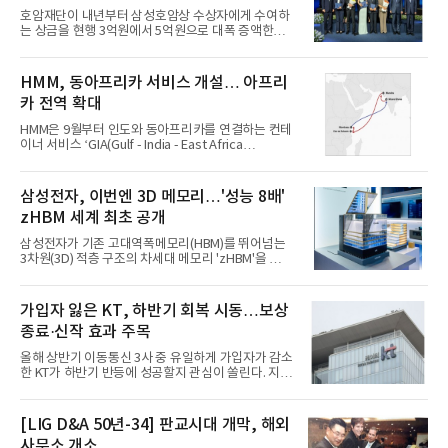
큐레이는 법적 구속력이 없는 협력 의향서(Non-
호암재단이 내년부터 삼성호암상 수상자에게 수여하
binding LOI)를 체결했다. 양사는 삼성의 이동형 CT
는 상금을 현행 3억원에서 5억원으로 대폭 증액한다
'바디톰(BodyTom)'과 아큐레이의 로봇 방사선수술
고 5일 밝혔다. 이에 따라 6개 부문 총상금은 기존 18
플랫폼 '사이버나이프(CyberKnife)'를 연동해 볼륨
억원에서 30억원으로 확대된다.증액된 상금은 삼성
이미징(Volumetric Imaging) 기반의 정밀 방사선 치
창업주 호암 이병철 선생 서거 40주기가 되는 2027년
HMM, 동아프리카 서비스 개설… 아프리
료 솔루션 관련 협력
제37회 시상부터 적용된다. 호암재단은 국내 최고 권
카 전역 확대
위의 상으로 인정받는 삼성호암상의 위상을 제고하
고, 인류 사회 발전에 공헌한 우수 인재에 대한 지원을
HMM은 9월부터 인도와 동아프리카를 연결하는 컨테
강화하기 위한 결정이라고 설명했다.삼성호암상은 최
이너 서비스 ‘GIA(Gulf - India - East Africa
근 수상자들이 노벨상, 필즈상 등 세계적 권위의 상들
Service)’를 개설한다고 5일 밝혔다. GIA 서비스는
을 연이어 수상하면서 국제적 상들의 마중물 역할을
최원혁 사장 부임 이후 추진 중인 컨테이너 부문 ‘허브
해왔다. 허준이 미국 프린스턴대 교수는 2021년 삼성
앤 스포크(Hub & Spoke)’ 전략의 두 번째 아프리카
삼성전자, 이번엔 3D 메모리…'성능 8배'
호암상 과학
지선망이다. 인도 및 중앙아시아발 화물이 집결하는
zHBM 세계 최초 공개
나바셰바(Nhava Sheva)와 문드라(Mundra)를 중심
으로 동아프리카를 연결한다.첫 출항은 9월 넷째 주
삼성전자가 기존 고대역폭메모리(HBM)를 뛰어넘는
나바셰바에서 시작되며, 2800TEU(1TEU는 20피트
3차원(3D) 적층 구조의 차세대 메모리 'zHBM'을 세계
길이 컨테이너)급 컨테이너선 5척이 투입된다. 기항
최초로 공개했다. 인공지능(AI) 가속기 위에 HBM을
지는 나바셰바(인도) - 문드라(인도) - 다르에스살람
수직으로 쌓아 올려 데이터 이동 거리를 최소화한 것
(Dar es Salaam, 탄자니아) - 몸바사(Mombasa, 케
이 핵심이다.5일 업계에 따르면 삼성전자는 4일부터
가입자 잃은 KT, 하반기 회복 시동…보상
냐) 순이다. 중국 COSCO
6일(현지시간)까지 미국 캘리포니아주 산타클라라 컨
종료·신작 효과 주목
벤션센터에서 열리는 '퓨처오브메모리앤스토리지
(FMS) 2026'에 참가해 차세대 3D 메모리 아키텍처인
올해 상반기 이동통신 3사 중 유일하게 가입자가 감소
zHBM과 zNAND-O의 실물모형(목업)을 업계 최초로
한 KT가 하반기 반등에 성공할지 관심이 쏠린다. 지난
공개했다, 삼성전자는 이번 행사에 약 20평 규모의 최
해 개인정보 유출 사고에 따른 고객 보상 프로그램이
대 전시 공간을 마련하고 AI 클라우드 서버를 형상화
종료되면서 일부 가입자 이탈 우려가 나온다. 다만 보
한 부스를 꾸려 D램부터 낸드, 스토리지에 이르는 약
상 비용 부담이 줄어드는 데다 하반기 삼성전자와 애
[LIG D&A 50년-34] 판교시대 개막, 해외
30개 제품을 선보였다
플이 신제품을 출시하며 번호이동 시장이 활성화되면
사무소 개소