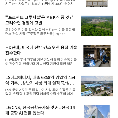
사단법인 희망커넥트(대표 남상원)가 첫 홀로서기를
다고 5일 공시했다. 이는 회사 창사 이래 최대 규모의
시도하는 자립준비 청소년 12명에게 300만 원어치
수출 계약으로, 2025년 말 연결 기준 매출액 대비 약
안전 및 응급키트를 나눔 했다고 5일 밝혔다. 대전시
23.9%에 해당한다. 리베리온은 앞서 두산퓨얼셀의
중구에 위치한 자립지원기관 ‘더유’에서 진행된 이번
SOFC 스택을 도입해 자체 성능 검증을 완료한 바 있
전달식에서 이제만 센터장은 “이러한 실질적인 응원
"'프로젝트 크루서블'은 MBK·영풍 것?"
다.스택은 20
은 자립을 준비하는 청소년들에게 큰 힘이 될 것”이라
고려아연 경찰에 고발
며 감사함을 표했다. 희망커넥트 남상원 대표는 “시설
에서 생활하다가 이제 자립을 시도하는 청소년에게는
고려아연은 미국 정부와 함께 추진하는 미국 통합제
불안감을 낮춰주는 어른의 역할이 필요하다”며서,
련소 건설 사업 ‘프로젝트 크루서블(Project
"앞으로도 도움이 필요한 아이들의 자기계발도 지원
Crucible)’의 명칭과 표지를 무단으로 사용한 혐의로
할 예정"이라고 밝혔다. 사단법인 희망커넥트는 사회
MBK파트너스(MBK)·영풍 측을 서울 종로경찰서에 고
각계각층에서 활동하는 후원자들이 모여 어려움에 노
발했다고 5일 밝혔다. MBK·영풍 측은 앞서 해당 프로
HD현대, 미국에 선박 건조 위한 용접 기술
출된 지
젝트를 막기 위해 법원에 신주 발행의 금지를 구하는
전수한다
가처분을 신청했다가 기각 결정을 받은 바 있다.고려
아연이 고발한 구체적인 대상은 MBK가 고려아연에
HD현대가 조선 건조의 기본 기능인 용접 기술을 미국
대한 적대적 인수합병(M&A)를 실행하기 위해 설립한
에 전수한다. 한국보다 기능 인력 기반이 훨씬 얇은 미
한국기업투자홀딩스와 영풍, 윤종하 MBK 부회장, 영
국의 사정을 감안해 국낸 용접 기능 인력들이 장기간
풍 창업주 일가인 장형진 고문의 차남 장세환 영풍문
축적한 노하우를 구현하는 용접로봇 시스템을 제공한
고홀딩스 대표이사 등이다.고려아연에 따르면, MBK·
다.HD현대는 최근 미국 최대 방산 조선사인 헌팅턴
LS에코에너지, 매출 6358억·영업익 454
영풍 측은 지난
잉걸스(Huntington Ingalls Industries, HII) 산하 잉
억 기록…상반기 사상 최대 실적 '관심도
걸스 조선소(Ingalls Shipbuilding)에서 조선소 생산
성 향상을 위한 시범사업에 착수했다고 5일 밝혔다.미
상승'
LS에코에너지가 올해 상반기 사상 최대 실적을 기록
시시피주에 소재한 잉걸스 조선소는 미국 중남부 미
했다. 유럽향 초고압 전력 케이블 수출 호조와 데이터
시시피주에 위치한 조선소로 미국 최대 수상함 건조
센터 수요 급증에 따른 버스덕트 매출 확대가 실적을
조선소다. 알레이 버크급 이지스 구축함과 강습상륙
견인했다.LS에코에너지는 5일 2026년 상반기 매출
함, 해안경비대 함정을 주로 건조한다.이번 사업은 양
6358억원, 영업이익 454억원을 기록했다고 밝혔다.
LG CNS, 한국공항공사와 맞손...전국 14
사가 2025
지난해 상반기 대비 매출은 32.8%, 영업이익은
개 공항 AI 전환 돕는다
16.5% 각각 증가했으며, 매출과 영업이익 모두 반기
기준 역대 최대치를 새로 썼다. 상반기에만 지난해 연