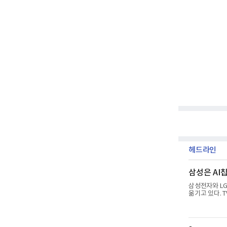
헤드라인
삼성은 AI칩
삼성전자와 LG
옮기고 있다. 
는 AI 반도체
로봇 등 기업용
생활가전과 프리
성전자는 디바이