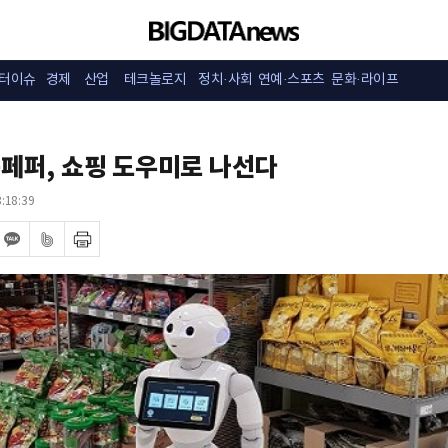
터이슈
경제
산업
테크놀로지
정치·사회
연예·스포츠
문화·라이프
봇페퍼, 쇼핑 도우미로 나선다
:18:39