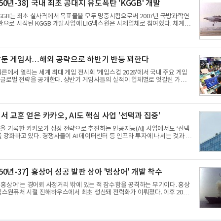
A 50년-38] 국내 최초 공대지 유도폭탄 'KGGB' 개발
사업을 중심으로 새로운 성장 동력을 확보하는 데 집중하고 있다.LG전자는
 KGGB는 최초 실사격에서 목표물을 모두 명중시킴으로써 2007년 국방과학연
주관으로 시작된 KGGB 개발사업에 LIG넥스원은 시제업체로 참여했다. 체계개
0여억 원의 개발비와 62개월의 기간이 소요됐다. 한국형 GPS 유도폭탄
a GPS Guided Bomb)는 국내 최초의 공대지 유도폭탄으로 2012년에 최종 전
을 받았다.우리 공군이 운용하는 모든 전투기에 탑재할 수 있는 KGGB는 일
neral Purpose Bomb)에 장착하여 운용토록 개발됐다.이는 현재 군에서
둔 게임사…해외 공략으로 하반기 반등 꾀한다
 상당량의 일반목적폭탄을 활용하기 위한 취지였다.항공기에 장착된 KGGB
대하는 명령통신장치(PDU, P
쾰른에서 열리는 세계 최대 게임 전시회 '게임스컴 2026'에서 국내 주요 게임
 글로벌 전략을 공개한다. 상반기 게임사들의 실적이 업체별로 엇갈린 가운데
행과 해외 시장 성과가 실적을 좌우할 핵심 변수로 떠오르고 있다.8일 업계
해 상반기 게임업계는 기업별 성적표가 크게 갈렸다. 대표적으로 크래프톤은
틀그라운드'의 안정적인 성장에 힘입어 상반기 연결 기준 매출 2조6616억원, 영
억원으로 역대 최대 실적을 기록했다. 엔씨도 올해 출시한 '아이온2' 등에 힘입
 교훈 얻은 카카오, AI도 핵심 사업 '선택과 집중'
거둘 것으로 전망된다.반면 넷마블은 2분기 매출이 증가했지만 영업이익은 전
을 기록한 카카오가 성장 전략으로 추진하는 인공지능(AI) 사업에서도 ‘선택
를 강화하고 있다. 경쟁사들이 AI 데이터센터 등 인프라 투자에 나서는 것과 달
‘카카오톡’이라는 플랫폼 경쟁력을 활용한 AI 에이전트 서비스에 집중하는 전
무리한 사업 확장 과정에서 겪었던 시행착오를 되풀이하지 않고 핵심 역량에
지로 풀이된다.7일 업계에 따르면 카카오는 올해 2분기 연결 기준 매출 2조
업이익 2770억원을 기록했다. 전년 동기 대비 매출과 영업이익은 각각 9%,
A 50년-37] 홍상어 성공 발판 삼아 '범상어' 개발 착수
모두 분기 기준 역대 최대치다. 상반기 기준 매출은 4조405억원, 영업이익은
홍상어’는 경어뢰 사정거리 밖에 있는 적 잠수함을 공격하는 무기이다. 홍상
 넥스원퓨처 시절 진해하우스에서 최초 생산돼 전력화가 이뤄졌다. 이후 2012
함(KDX-1) 이상의 함정에 실전 배치됐다.그해 7월 해군은 동해상에서 성능
상어 시험발사를 실시했다. 이때 홍상어가 목표 지점에서 입수한 후 표적을
 물속에서 멈춰버리는 예상 밖의 일이 벌어졌다. 2차 품질확인 사격 시험에