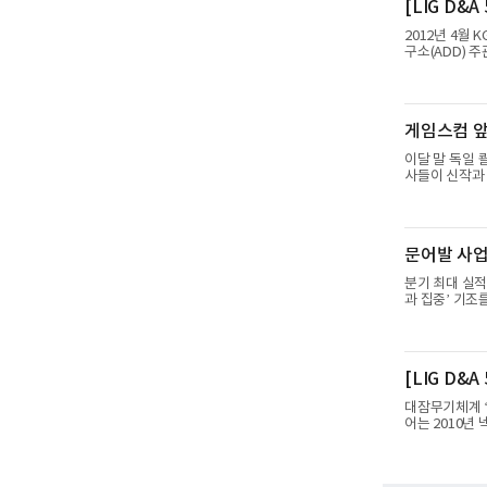
[LIG D&
리 등 반도체 
B2B 사업 확대
2012년 4월
구소(ADD) 
발에는 총 40
KGGB(Kore
투용 적합 판정
반목적폭탄(Ge
게임스컴 앞
보유하고 있는
는 조종사가 휴
이달 말 독일 
사들이 신작과
하반기 신작 흥
에 따르면 올
'PUBG: 배
업이익 9725
문어발 사업서
어 호실적을 
년 동기 대
분기 최대 실적
과 집중’ 기조
리, 카카오는 
략이다. 과거 
집중하겠다는 취
985억원, 영
[LIG D&
36% 증가해 
4884억
대잠무기체계 ‘
어는 2010년
년 한국형 구축
검증을 위해 홍
타격하지 못하고