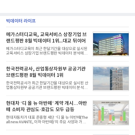
빅데이터 라이프
메가스터디교육, 교육서비스 상장기업 브
랜드평판 8월 빅데이터 1위...대교 뒤이어
메가스터디교육이 최근 한달기간을 대상으로 실시된
교육서비스 상장기업 브랜드평판 빅데이터 분석에서
1위를 차지했다. 대교와 디지털대상이 뒤를 이었다.7
일 한국기업평판연구소(소장 구창환)는 국내 교육서
비스 상장기업 브랜드를 대상으로 지난 7월 7일부터
한국전력공사, 산업통상자원부 공공기관
8월 7일까지 수집된 소비자 빅데이터 10,074,233건
브랜드평판 8월 빅데이터 1위
을 분석한 결과, 메가스터디교육이 브랜드평판지수
1,710,926을 기록하며 8월 1위에 올랐다고 밝혔다.
한국전력공사가 최근 한달기간을 대상으로 실시된 산
분석에 활용된 빅데이터는 지난 7월(9,491,206건) 대
업통상자원부 공공기관 브랜드평판 빅데이터 분석에
비 6.14% 증가한 수치로, 교육서비스 상장기업 브랜
서 1위를 차지했다. 한국가스공사와 한국수력원자력
드에 대한 소비자 관심이 확대됐다.연구소에 따르면 8
이 순으로 뒤를 이었다.7일 한국기업평판연구소(소장
월 교육서비스 상장기업 브랜드평판 순위는 메가스터
구창환)는 산업통상자원부 공공기관 41개 브랜드를
현대차 ‘디 올 뉴 아반떼’ 계약 개시…아반
디교육, 대교, 디지
대상으로 지난 7월 7일부터 8월 7일까지 수집된 소비
떼 소비자 관심도·호감도 모두 급등
자 빅데이터 91,102,549건을 분석한 결과, 한국전력
공사가 브랜드평판지수 10,670,633을 기록하며 8월
현대자동차가 대표 준중형 세단 ‘디 올 뉴 아반떼(The
1위에 올랐다고 밝혔다. 분석에 활용된 빅데이터는 지
all new AVANTE, 이하 아반떼)’의 주요 사양과 가격
난 7월(88,893,823건) 대비 2.48% 증가한 수치다.연
을 공개하고 5일부터 계약을 시작한다고 밝혔다.아반
구소에 따르면 8월 산업통상자원부 공공기관 브랜드
떼는 6년 만에 선보이는 8세대 완전변경 모델로, ▲정
평판 30위 순위는 한국전력공사, 한국가스공사, 한국