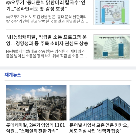
교한 선과 면을 중심으로 완성한 파격적인 디자인 ▲
㈜오뚜기 ‘동대문식 닭한마리 칼국수’ 인
수력원자력, 한국석
과거 중형 세단 수준으로 확대된 차체 제원 ▲글로벌
기..."온라인서도 맛·감성 호평"
최고 수준의 안전성 ▲성능과 효율을 동시에 높인 주
행 완성도 ▲첨단 편의 및 디지털 사양 적용 등을 통해
㈜오뚜기가 K-노포 감성을 담은 ‘동대문식 닭한마리
글로벌 준중형 세단의 새로운 기준을 세웠다.아반떼
칼국수’ 라면이 깊고 담백한 국물 맛과 차별화된 스토
는 가솔린 2.0과 1.6 하이브리드 두 가지 파워트레인
리로 출시 초기부터 높은 인기를 얻고 있다고 4일 밝
과 모던, 프리미엄, 인스퍼레이션 세 가지 트림으로
혔다.‘동대문식 닭한마리 칼국수’는 예상을 뛰어넘는
운영된다.◆ 디자인·공간·안전·성능 전반에서 차급을
소비자 호응에 힘입어 지난 7월 13일 첫 선을 보인 지
NH농협캐피탈, 직급별 소통 프로그램 운
넘
단 18일 만에 누적 판매량 50만 개를 돌파하는 성과를
영…경영성과 등 주목 소비자 관심도 상승
거두었다.이번 신제품은 개발진이 전국의 닭한마리
전문점을 직접 찾아 다니며 최적의 육수 비율을 완성
NH농협캐피탈(대표 장종환)은 임직원 간 세대와 직
했다. 자극적이지 않으면서도 깊은 닭육수에 마늘의
급을 넘어선 소통을 강화하기 위해 직급별 소통 프로
개운한 풍미를 더했으며, 국물이 잘 배어들면서도 쫄
그램'너하(NH)고, 나하(NH)고, NH GO!'를 지난 27일
깃한 식감이 살아있는 칼국수 면발을 정교하게 구현
부터 30일까지 서울 원센티널 NH농협캐피탈타워 22
했다는게 회사측의 설명이다.실제 현장 시식 행사에
층에서 운영했다고 31일 밝혔다.이번 프로그램은 경
서도
재계뉴스
영지원부 홍보팀과 2026년 새로이(e)＊가 공동 주관
했으며, ▲팀장·부장(7.27), ▲계장·주임(7.28), ▲과
장·차장(7.29), ▲대리(7.30) 등 직급별로 총 4회에 걸
쳐 진행됐다.참고로 새로이(e)는 NH농협캐피탈 MZ
세대들로(과장~계장) 구성된 자율 참여조직으로, 조
직문화 혁신과 업무 효율성 향상을 위한 다양한 활동
을 추진하며,새로운 변화와 이로운 영향력을 조직전
반에 전파하는 역할
롯데케미칼, 2분기 영업익 1101
문어발 사업서 교훈 얻은 카카오,
억원... "스페셜티 전환 가속"
AI도 핵심 사업 '선택과 집중'