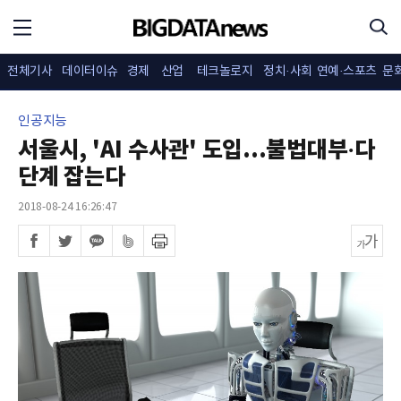
전체기사
데이터이슈
경제
산업
테크놀로지
정치·사회
연예·스포츠
문
인공지능
서울시, 'AI 수사관' 도입...불법대부·다
단계 잡는다
2018-08-24 16:26:47