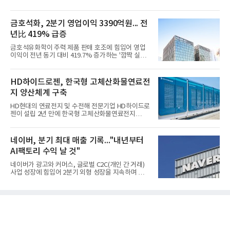
금호석화, 2분기 영업이익 3390억원... 전
년比 419% 급증
금호석유화학이 주력 제품 판매 호조에 힘입어 영업
이익이 전년 동기 대비 419.7% 증가하는 '깜짝 실
적'을 냈다. 금호석유화학은 연결 기준 올해 2분기 영
업이익이 3390억원으로 지난해 동기보다 419.7% 증
가한 것으로 잠정 집계됐다고 7일 공시했다.매출은 2
HD하이드로젠, 한국형 고체산화물연료전
조2682억원으로 지난해 동기 대비 27.9% 증가했다.
지 양산체계 구축
순이익은 3004억원으로 420.4% 늘었다.이번 호실적
은 주력 제품인 NB라텍스와 합성수지 판매 호조가 견
HD현대의 연료전지 및 수전해 전문기업 HD하이드로
인한 것으로 풀이된다. 미국의 중국산 의료용 고무장
젠이 설립 2년 만에 한국형 고체산화물연료전지
갑 관세 인상 이후 동남아 장갑업체의 가동률이 높아
(SOFC, Solid Oxide Fuel Cell) 양산체계를 구축하고
지면서 NB라텍스 수요가 증가했고, 원재료인 부타디
본격적인 시장 공략에 나선다.HD하이드로젠은 최근
엔(BD) 가격 상승분을 제품 가격에 반영하면서 수익
한국전기안전공사(KESCO)로부터 SOFC 발전설비
네이버, 분기 최대 매출 기록..."내년부터
성이 개선됐다.금호석유
‘HD250’과 ‘HD300’, 제조시설에 대한 사용전검사를
AI팩토리 수익 날 것"
완료하고 제품 양산체계 구축했다고 밝혔다.HD250
과 HD300은 각각 249kW급과 285kW급의 중소형 발
네이버가 광고와 커머스, 글로벌 C2C(개인 간 거래)
전용 SOFC 제품이다. 이번 검사를 통해 HD하이드로
사업 성장에 힘입어 2분기 외형 성장을 지속하며 역대
젠은 제품과 제조시설의 전기설비 안전성과 적합성을
최대 매출을 기록했다. AI 검색 서비스 'AI 탭'의 이용
확인받으면서 안정적인 제품 생산과 공급을 위한 기
자 증가와 엔비디아와 추진하는 AI 팩토리를 앞세워
반을 마련했다고 설명했다.SOFC는 600~1000℃의
AI 수익화에도 속도를 내고 있다.네이버는 올해 2분기
고온에서 작동하는 고효율 친환경 발
연결 기준 매출 3조3888억원, 영업이익 5203억원을
기록했다고 7일 밝혔다. 매출은 광고·커머스 등 핵심
사업과 글로벌 C2C 성장에 힘입어 전년 동기 대비
16.2% 증가한 분기 최대 매출을 기록했다. 반면 영업