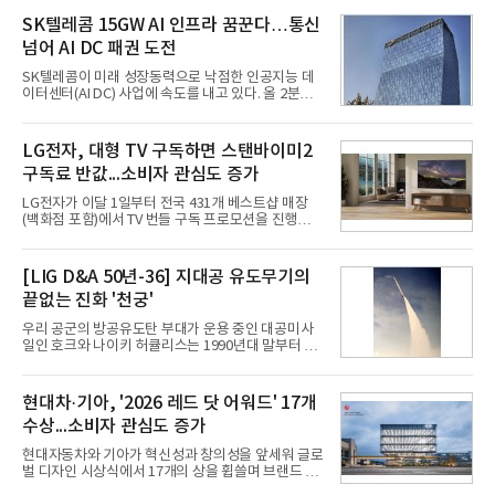
라 투자에 나서는 것과 달리, 카카오는 ‘카카오톡’이
라는 플랫폼 경쟁력을 활용한 AI 에이전트 서비스에
SK텔레콤 15GW AI 인프라 꿈꾼다…통신
집중하는 전략이다. 과거 무리한 사업 확장 과정에서
넘어 AI DC 패권 도전
겪었던 시행착오를 되풀이하지 않고 핵심 역량에 집
중하겠다는 취지로 풀이된다.7일 업계에 따르면 카카
SK텔레콤이 미래 성장동력으로 낙점한 인공지능 데
오는 올해 2분기 연결 기준 매출 2조985억원, 영업이
이터센터(AI DC) 사업에 속도를 내고 있다. 올 2분기
익 2770억원을 기록했다. 전년 동기 대비 매출과 영업
AI 데이터센터 매출이 90% 이상 급증한 데 이어, 오
이익은 각각 9%, 36% 증가해 모두 분기 기준 역대
는 2035년까지 총 15GW(기가와트) 규모의 AI DC를
최대치다. 상반기 기준 매출은 4조405억원, 영업이익
구축하겠다는 대형 청사진을 제시하면서다. 이에 따
LG전자, 대형 TV 구독하면 스탠바이미2
은 4884억
라 경쟁 구도 역시 이동통신사인 KT, LG유플러스를
구독료 반값...소비자 관심도 증가
넘어 네이버, 삼성SDS 등 IT 인프라 기업으로 확장되
고 있다.7일 SK텔레콤에 따르면 회사는 올해 2분기
LG전자가 이달 1일부터 전국 431개 베스트샵 매장
연결 기준 매출 4조 3591억원, 영업이익 5660억원을
(백화점 포함)에서 TV 번들 구독 프로모션을 진행하고
기록했다. 매출은 전년 동기 대비 0.5%, 영업이익은
있다. 대형 TV 구독 시 스탠바이미2 구독료를 반값 할
67.3% 증가한 수치다. AI DC 사업의 성장에 더해 수
인해주는 프로모션이다.대상 제품은 65·77·83형 올
익성 중심 경영, 그리고 지난해 발생한 일회성 비용에
레드, 75·86·100형 마이크로 RGB, 75·86형 미니
[LIG D&A 50년-36] 지대공 유도무기의
따른 기저효과가 실
RGB 등 거실용 TV로 인기가 높은 베스트셀러 TV 20
끝없는 진화 '천궁'
개 모델이며, 동시 구독 계약 시 스탠바이미2(모델명
27LX6TPGA) 구독료를 50% 할인 받을 수 있다. 프로
우리 공군의 방공유도탄 부대가 운용 중인 대공미사
모션 대상 모델과 혜택, 구독료 등 프로모션 세부 사항
일인 호크와 나이키 허큘리스는 1990년대 말부터 성
은 베스트샵 판매 매니저에게 문의하면 자세히 안내
능 면에서 한계를 보이기 시작했다. 이에 따라 정부는
받을 수 있다.LG TV를 구독으로 이용하면 최대 6년까
기존 미사일체계를 대체할 중고도 및 중거리 대공미
지 구독 계약기간 내 무상 A/S를 받을 수 있으며, 이사
사일을 개발하기로 결정했다.처음 KM-SAM 사업으로
현대차·기아, '2026 레드 닷 어워드' 17개
등으로 이전
불린 이 사업의 명칭은 호크(Iron Hawk, 철매)를 대체
수상...소비자 관심도 증가
한다는 의미에서 ‘철매Ⅱ’ 로 정해졌다. 철매Ⅱ 개발
사업은 미사일체계 완성 후인 2011년 ‘천궁(天弓)’으
현대자동차와 기아가 혁신성과 창의성을 앞세워 글로
로 다시 장비명이 바뀌었다. 17개 업체와 관련 기관이
벌 디자인 시상식에서 17개의 상을 휩쓸며 브랜드 경
참여한 가운데 LIG 넥스원은 탐색 개발에서 체계개발
쟁력을 다시 한번 입증했다.현대자동차·기아는 '2026