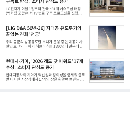
구독료 반값...소비자 관심도 증가
넘어 네이버, 삼성SDS 등 IT 인프라 기업으로 확장되
고 있다.7일 SK텔레콤에 따르면 회사는 올해 2분기
LG전자가 이달 1일부터 전국 431개 베스트샵 매장
연결 기준 매출 4조 3591억원, 영업이익 5660억원을
(백화점 포함)에서 TV 번들 구독 프로모션을 진행하고
기록했다. 매출은 전년 동기 대비 0.5%, 영업이익은
있다. 대형 TV 구독 시 스탠바이미2 구독료를 반값 할
67.3% 증가한 수치다. AI DC 사업의 성장에 더해 수
인해주는 프로모션이다.대상 제품은 65·77·83형 올
익성 중심 경영, 그리고 지난해 발생한 일회성 비용에
레드, 75·86·100형 마이크로 RGB, 75·86형 미니
[LIG D&A 50년-36] 지대공 유도무기의
따른 기저효과가 실
RGB 등 거실용 TV로 인기가 높은 베스트셀러 TV 20
끝없는 진화 '천궁'
개 모델이며, 동시 구독 계약 시 스탠바이미2(모델명
27LX6TPGA) 구독료를 50% 할인 받을 수 있다. 프로
우리 공군의 방공유도탄 부대가 운용 중인 대공미사
모션 대상 모델과 혜택, 구독료 등 프로모션 세부 사항
일인 호크와 나이키 허큘리스는 1990년대 말부터 성
은 베스트샵 판매 매니저에게 문의하면 자세히 안내
능 면에서 한계를 보이기 시작했다. 이에 따라 정부는
받을 수 있다.LG TV를 구독으로 이용하면 최대 6년까
기존 미사일체계를 대체할 중고도 및 중거리 대공미
지 구독 계약기간 내 무상 A/S를 받을 수 있으며, 이사
사일을 개발하기로 결정했다.처음 KM-SAM 사업으로
현대차·기아, '2026 레드 닷 어워드' 17개
등으로 이전
불린 이 사업의 명칭은 호크(Iron Hawk, 철매)를 대체
수상...소비자 관심도 증가
한다는 의미에서 ‘철매Ⅱ’ 로 정해졌다. 철매Ⅱ 개발
사업은 미사일체계 완성 후인 2011년 ‘천궁(天弓)’으
현대자동차와 기아가 혁신성과 창의성을 앞세워 글로
로 다시 장비명이 바뀌었다. 17개 업체와 관련 기관이
벌 디자인 시상식에서 17개의 상을 휩쓸며 브랜드 경
참여한 가운데 LIG 넥스원은 탐색 개발에서 체계개발
쟁력을 다시 한번 입증했다.현대자동차·기아는 '2026
완료까지 모든 과정에 참여했다. 1976년 호크 미사일
레드 닷 어워드: 브랜드 & 커뮤니케이션 디자인 부문
창정비 업체로 출발했던 회사가 호크 대체 유도무기
(Red Dot Design Award: Brand &
인 천궁
Communication Design)'에서 최우수상 2개, 본상
15개를 수상했다고 7일 밝혔다.'레드 닷 어워드'는 독
일 iF, 미국 IDEA와 함께 세계 3대 디자인 시상식으로
손꼽히는 세계 최대 규모의 디자인 공모전이다. 독일
노르트라인 베스트팔렌 디자인센터(Design
Zentrum Nordrhein Westfalen)가 주관해 매년 ▲
제품 디자인 ▲브랜드 & 커뮤니케이션 디자인 ▲디
자인 콘셉트 각 부문에서 우수한