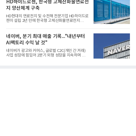
HD하이드로젠, 한국형 고체산화물연료전
조2682억원으로 지난해 동기 대비 27.9% 증가했다.
지 양산체계 구축
순이익은 3004억원으로 420.4% 늘었다.이번 호실적
은 주력 제품인 NB라텍스와 합성수지 판매 호조가 견
HD현대의 연료전지 및 수전해 전문기업 HD하이드로
인한 것으로 풀이된다. 미국의 중국산 의료용 고무장
젠이 설립 2년 만에 한국형 고체산화물연료전지
갑 관세 인상 이후 동남아 장갑업체의 가동률이 높아
(SOFC, Solid Oxide Fuel Cell) 양산체계를 구축하고
지면서 NB라텍스 수요가 증가했고, 원재료인 부타디
본격적인 시장 공략에 나선다.HD하이드로젠은 최근
엔(BD) 가격 상승분을 제품 가격에 반영하면서 수익
한국전기안전공사(KESCO)로부터 SOFC 발전설비
네이버, 분기 최대 매출 기록..."내년부터
성이 개선됐다.금호석유
‘HD250’과 ‘HD300’, 제조시설에 대한 사용전검사를
AI팩토리 수익 날 것"
완료하고 제품 양산체계 구축했다고 밝혔다.HD250
과 HD300은 각각 249kW급과 285kW급의 중소형 발
네이버가 광고와 커머스, 글로벌 C2C(개인 간 거래)
전용 SOFC 제품이다. 이번 검사를 통해 HD하이드로
사업 성장에 힘입어 2분기 외형 성장을 지속하며 역대
젠은 제품과 제조시설의 전기설비 안전성과 적합성을
최대 매출을 기록했다. AI 검색 서비스 'AI 탭'의 이용
확인받으면서 안정적인 제품 생산과 공급을 위한 기
자 증가와 엔비디아와 추진하는 AI 팩토리를 앞세워
반을 마련했다고 설명했다.SOFC는 600~1000℃의
AI 수익화에도 속도를 내고 있다.네이버는 올해 2분기
고온에서 작동하는 고효율 친환경 발
연결 기준 매출 3조3888억원, 영업이익 5203억원을
기록했다고 7일 밝혔다. 매출은 광고·커머스 등 핵심
사업과 글로벌 C2C 성장에 힘입어 전년 동기 대비
16.2% 증가한 분기 최대 매출을 기록했다. 반면 영업
이익은 AI 인프라 투자 영향으로 0.2% 감소했다.사업
별 매출은 네이버 플랫폼 1조9022억원, 파이낸셜 플
랫폼 4707억원, 글로벌 도전 1조159억원이다.네이버
플랫폼은