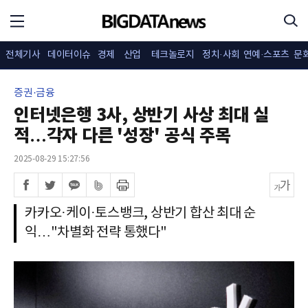
전체기사
데이터이슈
경제
산업
테크놀로지
정치·사회
연예·스포츠
문
증권·금융
인터넷은행 3사, 상반기 사상 최대 실
적…각자 다른 '성장' 공식 주목
2025-08-29 15:27:56
카카오·케이·토스뱅크, 상반기 합산 최대 순
익…"차별화 전략 통했다"