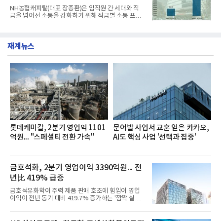
전문점을 직접 찾아 다니며 최적의 육수 비율을 완성
NH농협캐피탈(대표 장종환)은 임직원 간 세대와 직
했다. 자극적이지 않으면서도 깊은 닭육수에 마늘의
급을 넘어선 소통을 강화하기 위해 직급별 소통 프로
개운한 풍미를 더했으며, 국물이 잘 배어들면서도 쫄
그램'너하(NH)고, 나하(NH)고, NH GO!'를 지난 27일
깃한 식감이 살아있는 칼국수 면발을 정교하게 구현
부터 30일까지 서울 원센티널 NH농협캐피탈타워 22
했다는게 회사측의 설명이다.실제 현장 시식 행사에
층에서 운영했다고 31일 밝혔다.이번 프로그램은 경
서도
재계뉴스
영지원부 홍보팀과 2026년 새로이(e)＊가 공동 주관
했으며, ▲팀장·부장(7.27), ▲계장·주임(7.28), ▲과
장·차장(7.29), ▲대리(7.30) 등 직급별로 총 4회에 걸
쳐 진행됐다.참고로 새로이(e)는 NH농협캐피탈 MZ
세대들로(과장~계장) 구성된 자율 참여조직으로, 조
직문화 혁신과 업무 효율성 향상을 위한 다양한 활동
을 추진하며,새로운 변화와 이로운 영향력을 조직전
반에 전파하는 역할
롯데케미칼, 2분기 영업익 1101
문어발 사업서 교훈 얻은 카카오,
억원... "스페셜티 전환 가속"
AI도 핵심 사업 '선택과 집중'
금호석화, 2분기 영업이익 3390억원... 전
년比 419% 급증
금호석유화학이 주력 제품 판매 호조에 힘입어 영업
이익이 전년 동기 대비 419.7% 증가하는 '깜짝 실
적'을 냈다. 금호석유화학은 연결 기준 올해 2분기 영
업이익이 3390억원으로 지난해 동기보다 419.7% 증
가한 것으로 잠정 집계됐다고 7일 공시했다.매출은 2