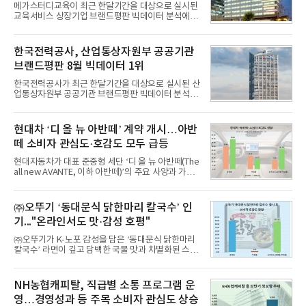
메가스터디교육이 최근 한달기간을 대상으로 실시된
교육서비스 상장기업 브랜드평판 빅데이터 분석에서
1위를 차지했다. 대교와 디지털대상이 뒤를 이었다.7
일 한국기업평판연구소(소장 구창환)는 국내 교육서
비스 상장기업 브랜드를 대상으로 지난 7월 7일부터
한국전력공사, 산업통상자원부 공공기관
8월 7일까지 수집된 소비자 빅데이터 10,074,233건
브랜드평판 8월 빅데이터 1위
을 분석한 결과, 메가스터디교육이 브랜드평판지수
1,710,926을 기록하며 8월 1위에 올랐다고 밝혔다.
한국전력공사가 최근 한달기간을 대상으로 실시된 산
분석에 활용된 빅데이터는 지난 7월(9,491,206건) 대
업통상자원부 공공기관 브랜드평판 빅데이터 분석에
비 6.14% 증가한 수치로, 교육서비스 상장기업 브랜
서 1위를 차지했다. 한국가스공사와 한국수력원자력
드에 대한 소비자 관심이 확대됐다.연구소에 따르면 8
이 순으로 뒤를 이었다.7일 한국기업평판연구소(소장
월 교육서비스 상장기업 브랜드평판 순위는 메가스터
구창환)는 산업통상자원부 공공기관 41개 브랜드를
현대차 ‘디 올 뉴 아반떼’ 계약 개시…아반
디교육, 대교, 디지
대상으로 지난 7월 7일부터 8월 7일까지 수집된 소비
떼 소비자 관심도·호감도 모두 급등
자 빅데이터 91,102,549건을 분석한 결과, 한국전력
공사가 브랜드평판지수 10,670,633을 기록하며 8월
현대자동차가 대표 준중형 세단 ‘디 올 뉴 아반떼(The
1위에 올랐다고 밝혔다. 분석에 활용된 빅데이터는 지
all new AVANTE, 이하 아반떼)’의 주요 사양과 가격
난 7월(88,893,823건) 대비 2.48% 증가한 수치다.연
을 공개하고 5일부터 계약을 시작한다고 밝혔다.아반
구소에 따르면 8월 산업통상자원부 공공기관 브랜드
떼는 6년 만에 선보이는 8세대 완전변경 모델로, ▲정
평판 30위 순위는 한국전력공사, 한국가스공사, 한국
교한 선과 면을 중심으로 완성한 파격적인 디자인 ▲
㈜오뚜기 ‘동대문식 닭한마리 칼국수’ 인
수력원자력, 한국석
과거 중형 세단 수준으로 확대된 차체 제원 ▲글로벌
기..."온라인서도 맛·감성 호평"
최고 수준의 안전성 ▲성능과 효율을 동시에 높인 주
행 완성도 ▲첨단 편의 및 디지털 사양 적용 등을 통해
㈜오뚜기가 K-노포 감성을 담은 ‘동대문식 닭한마리
글로벌 준중형 세단의 새로운 기준을 세웠다.아반떼
칼국수’ 라면이 깊고 담백한 국물 맛과 차별화된 스토
는 가솔린 2.0과 1.6 하이브리드 두 가지 파워트레인
리로 출시 초기부터 높은 인기를 얻고 있다고 4일 밝
과 모던, 프리미엄, 인스퍼레이션 세 가지 트림으로
혔다.‘동대문식 닭한마리 칼국수’는 예상을 뛰어넘는
운영된다.◆ 디자인·공간·안전·성능 전반에서 차급을
소비자 호응에 힘입어 지난 7월 13일 첫 선을 보인 지
NH농협캐피탈, 직급별 소통 프로그램 운
넘
단 18일 만에 누적 판매량 50만 개를 돌파하는 성과를
영…경영성과 등 주목 소비자 관심도 상승
거두었다.이번 신제품은 개발진이 전국의 닭한마리