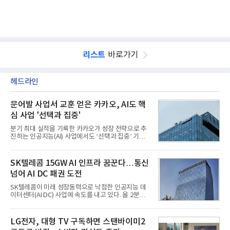
리스트
바로가기
헤드라인
문어발 사업서 교훈 얻은 카카오, AI도 핵
심 사업 '선택과 집중'
분기 최대 실적을 기록한 카카오가 성장 전략으로 추
진하는 인공지능(AI) 사업에서도 ‘선택과 집중’ 기조
를 강화하고 있다. 경쟁사들이 AI 데이터센터 등 인프
라 투자에 나서는 것과 달리, 카카오는 ‘카카오톡’이
라는 플랫폼 경쟁력을 활용한 AI 에이전트 서비스에
SK텔레콤 15GW AI 인프라 꿈꾼다…통신
집중하는 전략이다. 과거 무리한 사업 확장 과정에서
넘어 AI DC 패권 도전
겪었던 시행착오를 되풀이하지 않고 핵심 역량에 집
중하겠다는 취지로 풀이된다.7일 업계에 따르면 카카
SK텔레콤이 미래 성장동력으로 낙점한 인공지능 데
오는 올해 2분기 연결 기준 매출 2조985억원, 영업이
이터센터(AI DC) 사업에 속도를 내고 있다. 올 2분기
익 2770억원을 기록했다. 전년 동기 대비 매출과 영업
AI 데이터센터 매출이 90% 이상 급증한 데 이어, 오
이익은 각각 9%, 36% 증가해 모두 분기 기준 역대
는 2035년까지 총 15GW(기가와트) 규모의 AI DC를
최대치다. 상반기 기준 매출은 4조405억원, 영업이익
구축하겠다는 대형 청사진을 제시하면서다. 이에 따
LG전자, 대형 TV 구독하면 스탠바이미2
은 4884억
라 경쟁 구도 역시 이동통신사인 KT, LG유플러스를