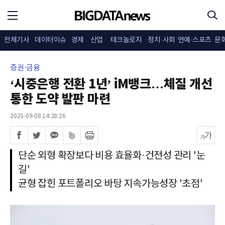
전체기사
데이터이슈
경제
산업
테크놀로지
정치·사회
연예·스포츠
문
증권·금융
‘시중은행 전환 1년’ iM뱅크…체질 개선
통한 도약 발판 마련
2025-09-08 14:28:26
단순 외형 확장보다 비용 효율화·건전성 관리 '눈
길'
균형 잡힌 포트폴리오 바탕 지속가능성장 '초점'