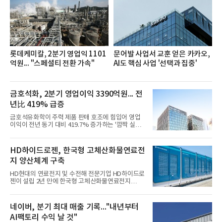
세대들로(과장~계장) 구성된 자율 참여조직으로, 조
직문화 혁신과 업무 효율성 향상을 위한 다양한 활동
을 추진하며,새로운 변화와 이로운 영향력을 조직전
반에 전파하는 역할
롯데케미칼, 2분기 영업익 1101
문어발 사업서 교훈 얻은 카카오,
억원... "스페셜티 전환 가속"
AI도 핵심 사업 '선택과 집중'
금호석화, 2분기 영업이익 3390억원... 전
년比 419% 급증
금호석유화학이 주력 제품 판매 호조에 힘입어 영업
이익이 전년 동기 대비 419.7% 증가하는 '깜짝 실
적'을 냈다. 금호석유화학은 연결 기준 올해 2분기 영
업이익이 3390억원으로 지난해 동기보다 419.7% 증
가한 것으로 잠정 집계됐다고 7일 공시했다.매출은 2
HD하이드로젠, 한국형 고체산화물연료전
조2682억원으로 지난해 동기 대비 27.9% 증가했다.
지 양산체계 구축
순이익은 3004억원으로 420.4% 늘었다.이번 호실적
은 주력 제품인 NB라텍스와 합성수지 판매 호조가 견
HD현대의 연료전지 및 수전해 전문기업 HD하이드로
인한 것으로 풀이된다. 미국의 중국산 의료용 고무장
젠이 설립 2년 만에 한국형 고체산화물연료전지
갑 관세 인상 이후 동남아 장갑업체의 가동률이 높아
(SOFC, Solid Oxide Fuel Cell) 양산체계를 구축하고
지면서 NB라텍스 수요가 증가했고, 원재료인 부타디
본격적인 시장 공략에 나선다.HD하이드로젠은 최근
엔(BD) 가격 상승분을 제품 가격에 반영하면서 수익
한국전기안전공사(KESCO)로부터 SOFC 발전설비
네이버, 분기 최대 매출 기록..."내년부터
성이 개선됐다.금호석유
‘HD250’과 ‘HD300’, 제조시설에 대한 사용전검사를
AI팩토리 수익 날 것"
완료하고 제품 양산체계 구축했다고 밝혔다.HD250