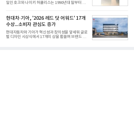
모션 대상 모델과 혜택, 구독료 등 프로모션 세부 사항
일인 호크와 나이키 허큘리스는 1990년대 말부터 성
은 베스트샵 판매 매니저에게 문의하면 자세히 안내
능 면에서 한계를 보이기 시작했다. 이에 따라 정부는
받을 수 있다.LG TV를 구독으로 이용하면 최대 6년까
기존 미사일체계를 대체할 중고도 및 중거리 대공미
지 구독 계약기간 내 무상 A/S를 받을 수 있으며, 이사
사일을 개발하기로 결정했다.처음 KM-SAM 사업으로
현대차·기아, '2026 레드 닷 어워드' 17개
등으로 이전
불린 이 사업의 명칭은 호크(Iron Hawk, 철매)를 대체
수상...소비자 관심도 증가
한다는 의미에서 ‘철매Ⅱ’ 로 정해졌다. 철매Ⅱ 개발
사업은 미사일체계 완성 후인 2011년 ‘천궁(天弓)’으
현대자동차와 기아가 혁신성과 창의성을 앞세워 글로
로 다시 장비명이 바뀌었다. 17개 업체와 관련 기관이
벌 디자인 시상식에서 17개의 상을 휩쓸며 브랜드 경
참여한 가운데 LIG 넥스원은 탐색 개발에서 체계개발
쟁력을 다시 한번 입증했다.현대자동차·기아는 '2026
완료까지 모든 과정에 참여했다. 1976년 호크 미사일
레드 닷 어워드: 브랜드 & 커뮤니케이션 디자인 부문
창정비 업체로 출발했던 회사가 호크 대체 유도무기
(Red Dot Design Award: Brand &
인 천궁
Communication Design)'에서 최우수상 2개, 본상
15개를 수상했다고 7일 밝혔다.'레드 닷 어워드'는 독
일 iF, 미국 IDEA와 함께 세계 3대 디자인 시상식으로
손꼽히는 세계 최대 규모의 디자인 공모전이다. 독일
노르트라인 베스트팔렌 디자인센터(Design
Zentrum Nordrhein Westfalen)가 주관해 매년 ▲
제품 디자인 ▲브랜드 & 커뮤니케이션 디자인 ▲디
자인 콘셉트 각 부문에서 우수한