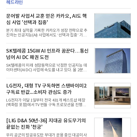
헤드라인
문어발 사업서 교훈 얻은 카카오, AI도 핵
심 사업 '선택과 집중'
분기 최대 실적을 기록한 카카오가 성장 전략으로 추
진하는 인공지능(AI) 사업에서도 ‘선택과 집중’ 기조
를 강화하고 있다. 경쟁사들이 AI 데이터센터 등 인프
라 투자에 나서는 것과 달리, 카카오는 ‘카카오톡’이
라는 플랫폼 경쟁력을 활용한 AI 에이전트 서비스에
SK텔레콤 15GW AI 인프라 꿈꾼다…통신
집중하는 전략이다. 과거 무리한 사업 확장 과정에서
넘어 AI DC 패권 도전
겪었던 시행착오를 되풀이하지 않고 핵심 역량에 집
중하겠다는 취지로 풀이된다.7일 업계에 따르면 카카
SK텔레콤이 미래 성장동력으로 낙점한 인공지능 데
오는 올해 2분기 연결 기준 매출 2조985억원, 영업이
이터센터(AI DC) 사업에 속도를 내고 있다. 올 2분기
익 2770억원을 기록했다. 전년 동기 대비 매출과 영업
AI 데이터센터 매출이 90% 이상 급증한 데 이어, 오
이익은 각각 9%, 36% 증가해 모두 분기 기준 역대
는 2035년까지 총 15GW(기가와트) 규모의 AI DC를
최대치다. 상반기 기준 매출은 4조405억원, 영업이익
구축하겠다는 대형 청사진을 제시하면서다. 이에 따
LG전자, 대형 TV 구독하면 스탠바이미2
은 4884억
라 경쟁 구도 역시 이동통신사인 KT, LG유플러스를
구독료 반값...소비자 관심도 증가
넘어 네이버, 삼성SDS 등 IT 인프라 기업으로 확장되
고 있다.7일 SK텔레콤에 따르면 회사는 올해 2분기
LG전자가 이달 1일부터 전국 431개 베스트샵 매장
연결 기준 매출 4조 3591억원, 영업이익 5660억원을
(백화점 포함)에서 TV 번들 구독 프로모션을 진행하고
기록했다. 매출은 전년 동기 대비 0.5%, 영업이익은
있다. 대형 TV 구독 시 스탠바이미2 구독료를 반값 할
67.3% 증가한 수치다. AI DC 사업의 성장에 더해 수
인해주는 프로모션이다.대상 제품은 65·77·83형 올
익성 중심 경영, 그리고 지난해 발생한 일회성 비용에
레드, 75·86·100형 마이크로 RGB, 75·86형 미니
[LIG D&A 50년-36] 지대공 유도무기의
따른 기저효과가 실
RGB 등 거실용 TV로 인기가 높은 베스트셀러 TV 20
끝없는 진화 '천궁'
개 모델이며, 동시 구독 계약 시 스탠바이미2(모델명
27LX6TPGA) 구독료를 50% 할인 받을 수 있다. 프로
우리 공군의 방공유도탄 부대가 운용 중인 대공미사