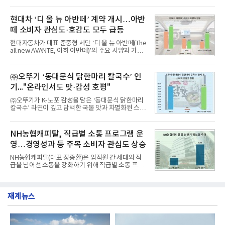
서 1위를 차지했다. 한국가스공사와 한국수력원자력
드에 대한 소비자 관심이 확대됐다.연구소에 따르면 8
이 순으로 뒤를 이었다.7일 한국기업평판연구소(소장
월 교육서비스 상장기업 브랜드평판 순위는 메가스터
구창환)는 산업통상자원부 공공기관 41개 브랜드를
현대차 ‘디 올 뉴 아반떼’ 계약 개시…아반
디교육, 대교, 디지
대상으로 지난 7월 7일부터 8월 7일까지 수집된 소비
떼 소비자 관심도·호감도 모두 급등
자 빅데이터 91,102,549건을 분석한 결과, 한국전력
공사가 브랜드평판지수 10,670,633을 기록하며 8월
현대자동차가 대표 준중형 세단 ‘디 올 뉴 아반떼(The
1위에 올랐다고 밝혔다. 분석에 활용된 빅데이터는 지
all new AVANTE, 이하 아반떼)’의 주요 사양과 가격
난 7월(88,893,823건) 대비 2.48% 증가한 수치다.연
을 공개하고 5일부터 계약을 시작한다고 밝혔다.아반
구소에 따르면 8월 산업통상자원부 공공기관 브랜드
떼는 6년 만에 선보이는 8세대 완전변경 모델로, ▲정
평판 30위 순위는 한국전력공사, 한국가스공사, 한국
교한 선과 면을 중심으로 완성한 파격적인 디자인 ▲
㈜오뚜기 ‘동대문식 닭한마리 칼국수’ 인
수력원자력, 한국석
과거 중형 세단 수준으로 확대된 차체 제원 ▲글로벌
기..."온라인서도 맛·감성 호평"
최고 수준의 안전성 ▲성능과 효율을 동시에 높인 주
행 완성도 ▲첨단 편의 및 디지털 사양 적용 등을 통해
㈜오뚜기가 K-노포 감성을 담은 ‘동대문식 닭한마리
글로벌 준중형 세단의 새로운 기준을 세웠다.아반떼
칼국수’ 라면이 깊고 담백한 국물 맛과 차별화된 스토
는 가솔린 2.0과 1.6 하이브리드 두 가지 파워트레인
리로 출시 초기부터 높은 인기를 얻고 있다고 4일 밝
과 모던, 프리미엄, 인스퍼레이션 세 가지 트림으로
혔다.‘동대문식 닭한마리 칼국수’는 예상을 뛰어넘는
운영된다.◆ 디자인·공간·안전·성능 전반에서 차급을
소비자 호응에 힘입어 지난 7월 13일 첫 선을 보인 지
NH농협캐피탈, 직급별 소통 프로그램 운
넘
단 18일 만에 누적 판매량 50만 개를 돌파하는 성과를
영…경영성과 등 주목 소비자 관심도 상승
거두었다.이번 신제품은 개발진이 전국의 닭한마리
전문점을 직접 찾아 다니며 최적의 육수 비율을 완성
NH농협캐피탈(대표 장종환)은 임직원 간 세대와 직
했다. 자극적이지 않으면서도 깊은 닭육수에 마늘의
급을 넘어선 소통을 강화하기 위해 직급별 소통 프로
개운한 풍미를 더했으며, 국물이 잘 배어들면서도 쫄
그램'너하(NH)고, 나하(NH)고, NH GO!'를 지난 27일
깃한 식감이 살아있는 칼국수 면발을 정교하게 구현
부터 30일까지 서울 원센티널 NH농협캐피탈타워 22
했다는게 회사측의 설명이다.실제 현장 시식 행사에
층에서 운영했다고 31일 밝혔다.이번 프로그램은 경
서도
재계뉴스
영지원부 홍보팀과 2026년 새로이(e)＊가 공동 주관
했으며, ▲팀장·부장(7.27), ▲계장·주임(7.28), ▲과
장·차장(7.29), ▲대리(7.30) 등 직급별로 총 4회에 걸
쳐 진행됐다.참고로 새로이(e)는 NH농협캐피탈 MZ