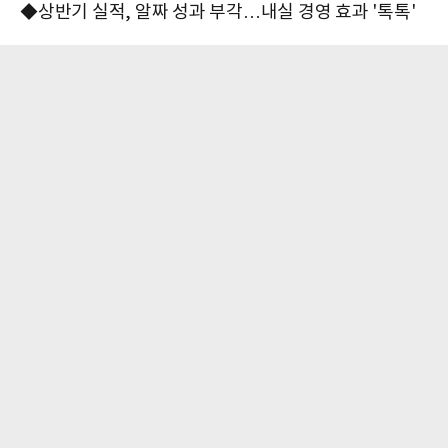
◆상반기 실적, 알짜 성과 부각…내실 경영 효과 '톡톡'