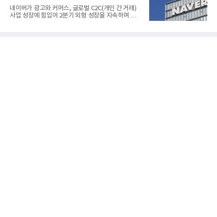
과 HD300은 각각 249kW급과 285kW급의 중소형 발
네이버가 광고와 커머스, 글로벌 C2C(개인 간 거래)
전용 SOFC 제품이다. 이번 검사를 통해 HD하이드로
사업 성장에 힘입어 2분기 외형 성장을 지속하며 역대
젠은 제품과 제조시설의 전기설비 안전성과 적합성을
최대 매출을 기록했다. AI 검색 서비스 'AI 탭'의 이용
확인받으면서 안정적인 제품 생산과 공급을 위한 기
자 증가와 엔비디아와 추진하는 AI 팩토리를 앞세워
반을 마련했다고 설명했다.SOFC는 600~1000℃의
AI 수익화에도 속도를 내고 있다.네이버는 올해 2분기
고온에서 작동하는 고효율 친환경 발
연결 기준 매출 3조3888억원, 영업이익 5203억원을
기록했다고 7일 밝혔다. 매출은 광고·커머스 등 핵심
사업과 글로벌 C2C 성장에 힘입어 전년 동기 대비
16.2% 증가한 분기 최대 매출을 기록했다. 반면 영업
이익은 AI 인프라 투자 영향으로 0.2% 감소했다.사업
별 매출은 네이버 플랫폼 1조9022억원, 파이낸셜 플
랫폼 4707억원, 글로벌 도전 1조159억원이다.네이버
플랫폼은