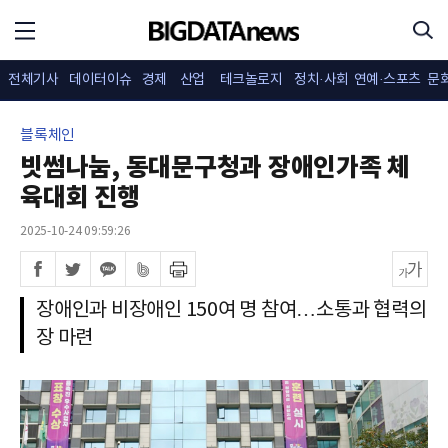
전체기사
데이터이슈
경제
산업
테크놀로지
정치·사회
연예·스포츠
문
블록체인
빗썸나눔, 동대문구청과 장애인가족 체
육대회 진행
2025-10-24 09:59:26
장애인과 비장애인 150여 명 참여…소통과 협력의
장 마련