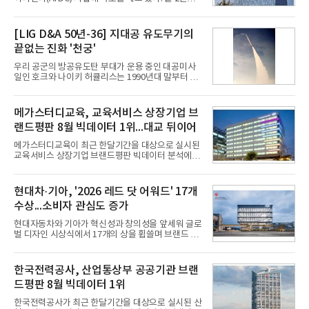
AI 데이터센터 매출이 90% 이상 급증한 데 이어, 오
는 2035년까지 총 15GW(기가와트) 규모의 AI DC를
구축하겠다는 대형 청사진을 제시하면서다. 이에 따
[LIG D&A 50년-36] 지대공 유도무기의
라 경쟁 구도 역시 이동통신사인 KT, LG유플러스를
끝없는 진화 '천궁'
넘어 네이버, 삼성SDS 등 IT 인프라 기업으로 확장되
고 있다.7일 SK텔레콤에 따르면 회사는 올해 2분기
우리 공군의 방공유도탄 부대가 운용 중인 대공미사
연결 기준 매출 4조 3591억원, 영업이익 5660억원을
일인 호크와 나이키 허큘리스는 1990년대 말부터 성
기록했다. 매출은 전년 동기 대비 0.5%, 영업이익은
능 면에서 한계를 보이기 시작했다. 이에 따라 정부는
67.3% 증가한 수치다. AI DC 사업의 성장에 더해 수
기존 미사일체계를 대체할 중고도 및 중거리 대공미
익성 중심 경영, 그리고 지난해 발생한 일회성 비용에
사일을 개발하기로 결정했다.처음 KM-SAM 사업으로
메가스터디교육, 교육서비스 상장기업 브
따른 기저효과가 실
불린 이 사업의 명칭은 호크(Iron Hawk, 철매)를 대체
랜드평판 8월 빅데이터 1위...대교 뒤이어
한다는 의미에서 ‘철매Ⅱ’ 로 정해졌다. 철매Ⅱ 개발
사업은 미사일체계 완성 후인 2011년 ‘천궁(天弓)’으
메가스터디교육이 최근 한달기간을 대상으로 실시된
로 다시 장비명이 바뀌었다. 17개 업체와 관련 기관이
교육서비스 상장기업 브랜드평판 빅데이터 분석에서
참여한 가운데 LIG 넥스원은 탐색 개발에서 체계개발
1위를 차지했다. 대교와 디지털대상이 뒤를 이었다.7
완료까지 모든 과정에 참여했다. 1976년 호크 미사일
일 한국기업평판연구소(소장 구창환)는 국내 교육서
창정비 업체로 출발했던 회사가 호크 대체 유도무기
비스 상장기업 브랜드를 대상으로 지난 7월 7일부터
현대차·기아, '2026 레드 닷 어워드' 17개
인 천궁
8월 7일까지 수집된 소비자 빅데이터 10,074,233건
수상...소비자 관심도 증가
을 분석한 결과, 메가스터디교육이 브랜드평판지수
1,710,926을 기록하며 8월 1위에 올랐다고 밝혔다.
현대자동차와 기아가 혁신성과 창의성을 앞세워 글로
분석에 활용된 빅데이터는 지난 7월(9,491,206건) 대
벌 디자인 시상식에서 17개의 상을 휩쓸며 브랜드 경
비 6.14% 증가한 수치로, 교육서비스 상장기업 브랜
쟁력을 다시 한번 입증했다.현대자동차·기아는 '2026
드에 대한 소비자 관심이 확대됐다.연구소에 따르면 8
레드 닷 어워드: 브랜드 & 커뮤니케이션 디자인 부문
월 교육서비스 상장기업 브랜드평판 순위는 메가스터
(Red Dot Design Award: Brand &
한국전력공사, 산업통상부 공공기관 브랜
디교육, 대교, 디지
Communication Design)'에서 최우수상 2개, 본상
드평판 8월 빅데이터 1위
15개를 수상했다고 7일 밝혔다.'레드 닷 어워드'는 독
일 iF, 미국 IDEA와 함께 세계 3대 디자인 시상식으로
한국전력공사가 최근 한달기간을 대상으로 실시된 산
손꼽히는 세계 최대 규모의 디자인 공모전이다. 독일