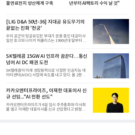
물연료전지 양산체계 구축
년부터 AI팩토리 수익 날 것"
[LIG D&A 50년-36] 지대공 유도무기의
끝없는 진화 '천궁'
우리 공군의 방공유도탄 부대가 운용 중인 대공미사
일인 호크와 나이키 허큘리스는 1990년대 말부터 성
능 면에서 한계를 보이기 시작했다. 이에 따라 정부는
기존 미사일체계를 대체할 중고도 및 중거리 대공미
사일을 개발하기로 결정했다.처음 KM-SAM 사업으로
SK텔레콤 15GW AI 인프라 꿈꾼다…통신
불린 이 사업의 명칭은 호크(Iron Hawk, 철매)를 대체
넘어 AI DC 패권 도전
한다는 의미에서 ‘철매Ⅱ’ 로 정해졌다. 철매Ⅱ 개발
사업은 미사일체계 완성 후인 2011년 ‘천궁(天弓)’으
SK텔레콤이 미래 성장동력으로 낙점한 인공지능 데
로 다시 장비명이 바뀌었다. 17개 업체와 관련 기관이
이터센터(AI DC) 사업에 속도를 내고 있다. 올 2분기
참여한 가운데 LIG 넥스원은 탐색 개발에서 체계개발
AI 데이터센터 매출이 90% 이상 급증한 데 이어, 오
완료까지 모든 과정에 참여했다. 1976년 호크 미사일
는 2035년까지 총 15GW(기가와트) 규모의 AI DC를
창정비 업체로 출발했던 회사가 호크 대체 유도무기
구축하겠다는 대형 청사진을 제시하면서다. 이에 따
카카오엔터프라이즈, 이재한 대표이사 신
인 천궁
라 경쟁 구도 역시 이동통신사인 KT, LG유플러스를
규 선임..."AI 전환 선도"
넘어 네이버, 삼성SDS 등 IT 인프라 기업으로 확장되
고 있다.7일 SK텔레콤에 따르면 회사는 올해 2분기
카카오엔터프라이즈가 6일 임시 주주총회와 이사회
연결 기준 매출 4조 3591억원, 영업이익 5660억원을
를 열고 이재한 대표이사를 신규 선임했다고 밝혔다.
기록했다. 매출은 전년 동기 대비 0.5%, 영업이익은
이 신임 대표는 기술에 대한 이해를 바탕으로 카카오
67.3% 증가한 수치다. AI DC 사업의 성장에 더해 수
엔터프라이즈에서 클라우드인프라·디지털전환(DX)
익성 중심 경영, 그리고 지난해 발생한 일회성 비용에
부문장과 사업부문장을 역임하며 전략 수립부터 사업
따른 기저효과가 실
화까지 전 과정을 이끌어왔다. 카카오엔터프라이즈
합류 전에는 카카오의 시스템엔지니어링 리더로서 카