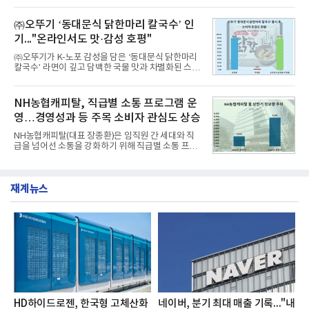
구소에 따르면 8월 산업통상자원부 공공기관 브랜드
떼는 6년 만에 선보이는 8세대 완전변경 모델로, ▲정
평판 30위 순위는 한국전력공사, 한국가스공사, 한국
교한 선과 면을 중심으로 완성한 파격적인 디자인 ▲
㈜오뚜기 ‘동대문식 닭한마리 칼국수’ 인
수력원자력, 한국석
과거 중형 세단 수준으로 확대된 차체 제원 ▲글로벌
기..."온라인서도 맛·감성 호평"
최고 수준의 안전성 ▲성능과 효율을 동시에 높인 주
행 완성도 ▲첨단 편의 및 디지털 사양 적용 등을 통해
㈜오뚜기가 K-노포 감성을 담은 ‘동대문식 닭한마리
글로벌 준중형 세단의 새로운 기준을 세웠다.아반떼
칼국수’ 라면이 깊고 담백한 국물 맛과 차별화된 스토
는 가솔린 2.0과 1.6 하이브리드 두 가지 파워트레인
리로 출시 초기부터 높은 인기를 얻고 있다고 4일 밝
과 모던, 프리미엄, 인스퍼레이션 세 가지 트림으로
혔다.‘동대문식 닭한마리 칼국수’는 예상을 뛰어넘는
운영된다.◆ 디자인·공간·안전·성능 전반에서 차급을
소비자 호응에 힘입어 지난 7월 13일 첫 선을 보인 지
NH농협캐피탈, 직급별 소통 프로그램 운
넘
단 18일 만에 누적 판매량 50만 개를 돌파하는 성과를
영…경영성과 등 주목 소비자 관심도 상승
거두었다.이번 신제품은 개발진이 전국의 닭한마리
전문점을 직접 찾아 다니며 최적의 육수 비율을 완성
NH농협캐피탈(대표 장종환)은 임직원 간 세대와 직
했다. 자극적이지 않으면서도 깊은 닭육수에 마늘의
급을 넘어선 소통을 강화하기 위해 직급별 소통 프로
개운한 풍미를 더했으며, 국물이 잘 배어들면서도 쫄
그램'너하(NH)고, 나하(NH)고, NH GO!'를 지난 27일
깃한 식감이 살아있는 칼국수 면발을 정교하게 구현
부터 30일까지 서울 원센티널 NH농협캐피탈타워 22
했다는게 회사측의 설명이다.실제 현장 시식 행사에
층에서 운영했다고 31일 밝혔다.이번 프로그램은 경
서도
재계뉴스
영지원부 홍보팀과 2026년 새로이(e)＊가 공동 주관
했으며, ▲팀장·부장(7.27), ▲계장·주임(7.28), ▲과
장·차장(7.29), ▲대리(7.30) 등 직급별로 총 4회에 걸
쳐 진행됐다.참고로 새로이(e)는 NH농협캐피탈 MZ
세대들로(과장~계장) 구성된 자율 참여조직으로, 조
직문화 혁신과 업무 효율성 향상을 위한 다양한 활동
을 추진하며,새로운 변화와 이로운 영향력을 조직전
반에 전파하는 역할
HD하이드로젠, 한국형 고체산화
네이버, 분기 최대 매출 기록..."내