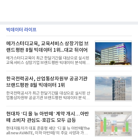
빅데이터 라이프
메가스터디교육, 교육서비스 상장기업 브
랜드평판 8월 빅데이터 1위...대교 뒤이어
메가스터디교육이 최근 한달기간을 대상으로 실시된
교육서비스 상장기업 브랜드평판 빅데이터 분석에서
1위를 차지했다. 대교와 디지털대상이 뒤를 이었다.7
일 한국기업평판연구소(소장 구창환)는 국내 교육서
비스 상장기업 브랜드를 대상으로 지난 7월 7일부터
한국전력공사, 산업통상자원부 공공기관
8월 7일까지 수집된 소비자 빅데이터 10,074,233건
브랜드평판 8월 빅데이터 1위
을 분석한 결과, 메가스터디교육이 브랜드평판지수
1,710,926을 기록하며 8월 1위에 올랐다고 밝혔다.
한국전력공사가 최근 한달기간을 대상으로 실시된 산
분석에 활용된 빅데이터는 지난 7월(9,491,206건) 대
업통상자원부 공공기관 브랜드평판 빅데이터 분석에
비 6.14% 증가한 수치로, 교육서비스 상장기업 브랜
서 1위를 차지했다. 한국가스공사와 한국수력원자력
드에 대한 소비자 관심이 확대됐다.연구소에 따르면 8
이 순으로 뒤를 이었다.7일 한국기업평판연구소(소장
월 교육서비스 상장기업 브랜드평판 순위는 메가스터
구창환)는 산업통상자원부 공공기관 41개 브랜드를
현대차 ‘디 올 뉴 아반떼’ 계약 개시…아반
디교육, 대교, 디지
대상으로 지난 7월 7일부터 8월 7일까지 수집된 소비
떼 소비자 관심도·호감도 모두 급등
자 빅데이터 91,102,549건을 분석한 결과, 한국전력
공사가 브랜드평판지수 10,670,633을 기록하며 8월
현대자동차가 대표 준중형 세단 ‘디 올 뉴 아반떼(The
1위에 올랐다고 밝혔다. 분석에 활용된 빅데이터는 지
all new AVANTE, 이하 아반떼)’의 주요 사양과 가격
난 7월(88,893,823건) 대비 2.48% 증가한 수치다.연
을 공개하고 5일부터 계약을 시작한다고 밝혔다.아반