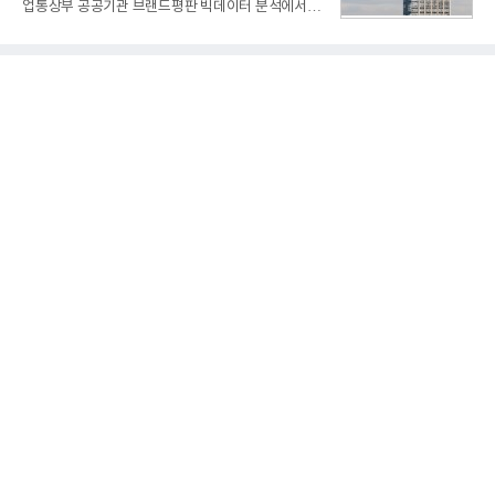
업통상부 공공기관 브랜드평판 빅데이터 분석에서 1
노르트라인 베스트팔렌 디자인센터(Design
위를 차지했다. 한국가스공사와 한국수력원자력이 순
Zentrum Nordrhein Westfalen)가 주관해 매년 ▲
으로 뒤를 이었다.7일 한국기업평판연구소(소장 구창
제품 디자인 ▲브랜드 & 커뮤니케이션 디자인 ▲디
환)는 산업통상부 공공기관 41개 브랜드를 대상으로
자인 콘셉트 각 부문에서 우수한
지난 7월 7일부터 8월 7일까지 수집된 소비자 빅데이
터 91,102,549건을 분석한 결과, 한국전력공사가 브
랜드평판지수 10,670,633을 기록하며 8월 1위에 올
랐다고 밝혔다. 분석에 활용된 빅데이터는 지난 7월
(88,893,823건) 대비 2.48% 증가한 수치다.연구소에
따르면 8월 산업통상부 공공기관 브랜드평판 30위 순
위는 한국전력공사, 한국가스공사, 한국수력원자력,
한국석유공사, 한전