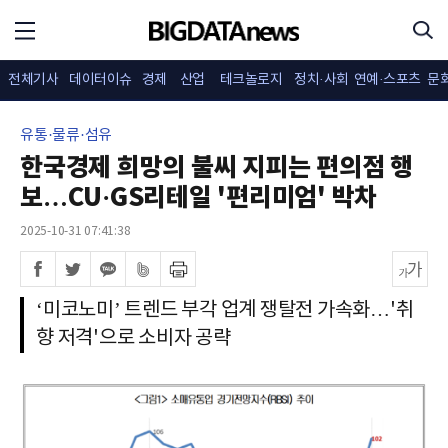
전체기사
데이터이슈
경제
산업
테크놀로지
정치·사회
연예·스포츠
문
유통·물류·섬유
한국경제 희망의 불씨 지피는 편의점 행
보…CU·GS리테일 '편리미엄' 박차
2025-10-31 07:41:38
‘미코노미’ 트렌드 부각 업계 쟁탈전 가속화…'취
향 저격'으로 소비자 공략