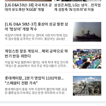
[LIG D&A 50년-38] 국내 최초 공
삼성은 AI칩, LG는 냉각…전자업
대지 유도폭탄 'KGGB' 개발
계 성장축 'AI 인프라'로 이동
[LIG D&A 50년-37] 홍상어 성공 발판 삼
아 '범상어' 개발 착수
대잠무기체계 ‘홍상어’는 경어뢰 사정거리 밖에 있는
적 잠수함을 공격하는 무기이다. 홍상어는 2010년 넥
스원퓨처 시절 진해하우스에서 최초 생산돼 전력화가
이뤄졌다. 이후 2012년 한국형 구축함(KDX-1) 이상
의 함정에 실전 배치됐다.그해 7월 해군은 동해상에서
게임스컴 앞둔 게임사…해외 공략으로 하
성능 검증을 위해 홍상어 시험발사를 실시했다. 이때
반기 반등 꾀한다
홍상어가 목표 지점에서 입수한 후 표적을 타격하지
못하고 물속에서 멈춰버리는 예상 밖의 일이 벌어졌
이달 말 독일 쾰른에서 열리는 세계 최대 게임 전시회
다. 2차 품질확인 사격 시험에서도 만족스러운 결과를
'게임스컴 2026'에서 국내 주요 게임사들이 신작과 글
얻지 못했다. 완벽한 신뢰성 확보를 위해 LIG넥스원은
로벌 전략을 공개한다. 상반기 게임사들의 실적이 업
국방과학연구소(ADD) 테스크포스(TF)와 합심해 본
체별로 엇갈린 가운데 하반기 신작 흥행과 해외 시장
격적인 개선 작업에 착수했다.홍상어 유도탄의 모든
성과가 실적을 좌우할 핵심 변수로 떠오르고 있다.8일
롯데케미칼, 2분기 영업익 1101억원...
분야를
업계에 따르면 올해 상반기 게임업계는 기업별 성적
"스페셜티 전환 가속"
표가 크게 갈렸다. 대표적으로 크래프톤은 'PUBG: 배
틀그라운드'의 안정적인 성장에 힘입어 상반기 연결
롯데케미칼이 중동 지역 지정학적 불안에 따른 공급
기준 매출 2조6616억원, 영업이익 9725억원으로 역
망 불확실성 지속에도 생산 운영 최적화와 수익성 중
대 최대 실적을 기록했다. 엔씨도 올해 출시한 '아이온
심의 사업 운영을 통해 전분기에 이어 흑자 기조를 이
2' 등에 힘입어 호실적을 거둘 것으로 전망된다.반면
어갔다.롯데케미칼이 2026년 2분기 연결 기준 매출
넷마블은 2분기 매출이 증가했지만 영업이익은 전년
액 5조6864억원, 영업이익 1101억원을 기록했다고 7
동기 대