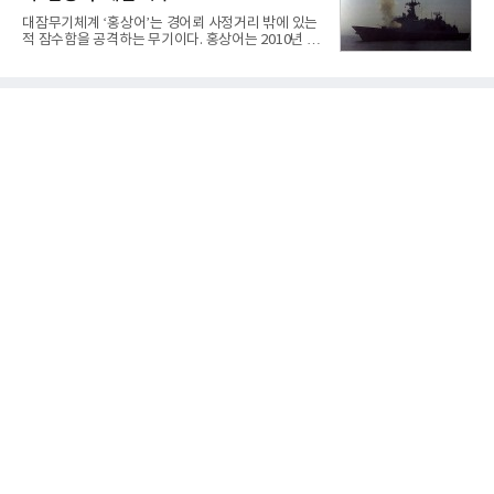
중하겠다는 취지로 풀이된다.7일 업계에 따르면 카카
대잠무기체계 ‘홍상어’는 경어뢰 사정거리 밖에 있는
오는 올해 2분기 연결 기준 매출 2조985억원, 영업이
적 잠수함을 공격하는 무기이다. 홍상어는 2010년 넥
익 2770억원을 기록했다. 전년 동기 대비 매출과 영업
스원퓨처 시절 진해하우스에서 최초 생산돼 전력화가
이익은 각각 9%, 36% 증가해 모두 분기 기준 역대
이뤄졌다. 이후 2012년 한국형 구축함(KDX-1) 이상
최대치다. 상반기 기준 매출은 4조405억원, 영업이익
의 함정에 실전 배치됐다.그해 7월 해군은 동해상에서
은 4884억
성능 검증을 위해 홍상어 시험발사를 실시했다. 이때
홍상어가 목표 지점에서 입수한 후 표적을 타격하지
못하고 물속에서 멈춰버리는 예상 밖의 일이 벌어졌
다. 2차 품질확인 사격 시험에서도 만족스러운 결과를
얻지 못했다. 완벽한 신뢰성 확보를 위해 LIG넥스원은
국방과학연구소(ADD) 테스크포스(TF)와 합심해 본
격적인 개선 작업에 착수했다.홍상어 유도탄의 모든
분야를