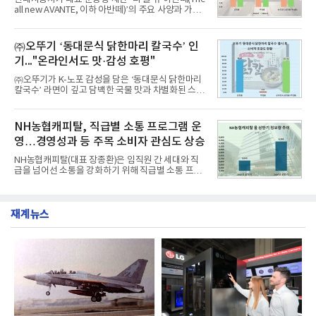
1위에 올랐다고 밝혔다. 분석에 활용된 빅데이터는 지
all new AVANTE, 이하 아반떼)’의 주요 사양과 가격
난 7월(88,893,823건) 대비 2.48% 증가한 수치다.연
을 공개하고 5일부터 계약을 시작한다고 밝혔다.아반
구소에 따르면 8월 산업통상자원부 공공기관 브랜드
떼는 6년 만에 선보이는 8세대 완전변경 모델로, ▲정
평판 30위 순위는 한국전력공사, 한국가스공사, 한국
교한 선과 면을 중심으로 완성한 파격적인 디자인 ▲
㈜오뚜기 ‘동대문식 닭한마리 칼국수’ 인
수력원자력, 한국석
과거 중형 세단 수준으로 확대된 차체 제원 ▲글로벌
기..."온라인서도 맛·감성 호평"
최고 수준의 안전성 ▲성능과 효율을 동시에 높인 주
행 완성도 ▲첨단 편의 및 디지털 사양 적용 등을 통해
㈜오뚜기가 K-노포 감성을 담은 ‘동대문식 닭한마리
글로벌 준중형 세단의 새로운 기준을 세웠다.아반떼
칼국수’ 라면이 깊고 담백한 국물 맛과 차별화된 스토
는 가솔린 2.0과 1.6 하이브리드 두 가지 파워트레인
리로 출시 초기부터 높은 인기를 얻고 있다고 4일 밝
과 모던, 프리미엄, 인스퍼레이션 세 가지 트림으로
혔다.‘동대문식 닭한마리 칼국수’는 예상을 뛰어넘는
운영된다.◆ 디자인·공간·안전·성능 전반에서 차급을
소비자 호응에 힘입어 지난 7월 13일 첫 선을 보인 지
NH농협캐피탈, 직급별 소통 프로그램 운
넘
단 18일 만에 누적 판매량 50만 개를 돌파하는 성과를
영…경영성과 등 주목 소비자 관심도 상승
거두었다.이번 신제품은 개발진이 전국의 닭한마리
전문점을 직접 찾아 다니며 최적의 육수 비율을 완성
NH농협캐피탈(대표 장종환)은 임직원 간 세대와 직
했다. 자극적이지 않으면서도 깊은 닭육수에 마늘의
급을 넘어선 소통을 강화하기 위해 직급별 소통 프로
개운한 풍미를 더했으며, 국물이 잘 배어들면서도 쫄
그램'너하(NH)고, 나하(NH)고, NH GO!'를 지난 27일
깃한 식감이 살아있는 칼국수 면발을 정교하게 구현
부터 30일까지 서울 원센티널 NH농협캐피탈타워 22
했다는게 회사측의 설명이다.실제 현장 시식 행사에
층에서 운영했다고 31일 밝혔다.이번 프로그램은 경
서도
재계뉴스
영지원부 홍보팀과 2026년 새로이(e)＊가 공동 주관
했으며, ▲팀장·부장(7.27), ▲계장·주임(7.28), ▲과
장·차장(7.29), ▲대리(7.30) 등 직급별로 총 4회에 걸
쳐 진행됐다.참고로 새로이(e)는 NH농협캐피탈 MZ
세대들로(과장~계장) 구성된 자율 참여조직으로, 조
직문화 혁신과 업무 효율성 향상을 위한 다양한 활동
을 추진하며,새로운 변화와 이로운 영향력을 조직전
반에 전파하는 역할