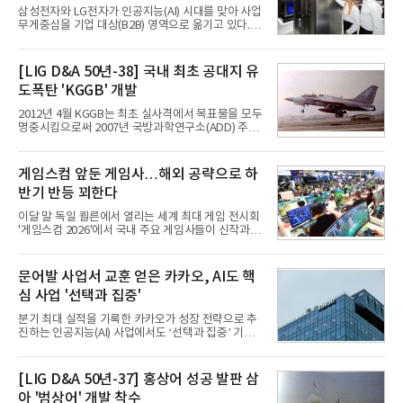
삼성전자와 LG전자가 인공지능(AI) 시대를 맞아 사업
무게중심을 기업 대상(B2B) 영역으로 옮기고 있다.
TV와 생활가전 등 전통적인 소비자 시장이 성숙기에
접어든 가운데 삼성전자는 AI 반도체를 중심으로 데
이터센터 생태계 공략을 강화하고 LG전자는 냉각솔
[LIG D&A 50년-38] 국내 최초 공대지 유
루션·전장·로봇 등 기업용 솔루션 사업 확대에 속도를
도폭탄 'KGGB' 개발
내고 있다.9일 업계에 따르면 LG전자는 2분기 생활가
전과 프리미엄 제품 경쟁력에 더해 B2B 사업 확대 효
2012년 4월 KGGB는 최초 실사격에서 목표물을 모두
과로 수익성을 방어한 반면 삼성전자는 디바이스경험
명중시킴으로써 2007년 국방과학연구소(ADD) 주관
(DX) 부문의 TV·생활가전 수익성이 악화됐다. 대신 삼
으로 시작된 KGGB 개발사업에 LIG넥스원은 시제업
성은 AI 메모리 등 반도체 사업을 중심으로 새로운 성
체로 참여했다. 체계개발에는 총 400여억 원의 개발
장 동력을 확보하는 데 집중하고 있다.LG전자는 B2B
비와 62개월의 기간이 소요됐다. 한국형 GPS 유도폭
게임스컴 앞둔 게임사…해외 공략으로 하
사업 확대
탄 KGGB(Korea GPS Guided Bomb)는 국내 최초
반기 반등 꾀한다
의 공대지 유도폭탄으로 2012년에 최종 전투용 적합
판정을 받았다.우리 공군이 운용하는 모든 전투기에
이달 말 독일 쾰른에서 열리는 세계 최대 게임 전시회
탑재할 수 있는 KGGB는 일반목적폭탄(General
'게임스컴 2026'에서 국내 주요 게임사들이 신작과 글
Purpose Bomb)에 장착하여 운용토록 개발됐다.이
로벌 전략을 공개한다. 상반기 게임사들의 실적이 업
는 현재 군에서 보유하고 있는 상당량의 일반목적폭
체별로 엇갈린 가운데 하반기 신작 흥행과 해외 시장
탄을 활용하기 위한 취지였다.항공기에 장착된 KGGB
성과가 실적을 좌우할 핵심 변수로 떠오르고 있다.8일
문어발 사업서 교훈 얻은 카카오, AI도 핵
는 조종사가 휴대하는 명령통신장치(PDU, P
업계에 따르면 올해 상반기 게임업계는 기업별 성적
심 사업 '선택과 집중'
표가 크게 갈렸다. 대표적으로 크래프톤은 'PUBG: 배
틀그라운드'의 안정적인 성장에 힘입어 상반기 연결
분기 최대 실적을 기록한 카카오가 성장 전략으로 추
기준 매출 2조6616억원, 영업이익 9725억원으로 역
진하는 인공지능(AI) 사업에서도 ‘선택과 집중’ 기조
대 최대 실적을 기록했다. 엔씨도 올해 출시한 '아이온
를 강화하고 있다. 경쟁사들이 AI 데이터센터 등 인프
2' 등에 힘입어 호실적을 거둘 것으로 전망된다.반면
라 투자에 나서는 것과 달리, 카카오는 ‘카카오톡’이
넷마블은 2분기 매출이 증가했지만 영업이익은 전년
라는 플랫폼 경쟁력을 활용한 AI 에이전트 서비스에
[LIG D&A 50년-37] 홍상어 성공 발판 삼
동기 대
집중하는 전략이다. 과거 무리한 사업 확장 과정에서
아 '범상어' 개발 착수
겪었던 시행착오를 되풀이하지 않고 핵심 역량에 집