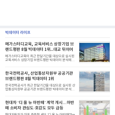
빅데이터 라이프
메가스터디교육, 교육서비스 상장기업 브
랜드평판 8월 빅데이터 1위...대교 뒤이어
메가스터디교육이 최근 한달기간을 대상으로 실시된
교육서비스 상장기업 브랜드평판 빅데이터 분석에서
1위를 차지했다. 대교와 디지털대상이 뒤를 이었다.7
일 한국기업평판연구소(소장 구창환)는 국내 교육서
비스 상장기업 브랜드를 대상으로 지난 7월 7일부터
한국전력공사, 산업통상자원부 공공기관
8월 7일까지 수집된 소비자 빅데이터 10,074,233건
브랜드평판 8월 빅데이터 1위
을 분석한 결과, 메가스터디교육이 브랜드평판지수
1,710,926을 기록하며 8월 1위에 올랐다고 밝혔다.
한국전력공사가 최근 한달기간을 대상으로 실시된 산
분석에 활용된 빅데이터는 지난 7월(9,491,206건) 대
업통상자원부 공공기관 브랜드평판 빅데이터 분석에
비 6.14% 증가한 수치로, 교육서비스 상장기업 브랜
서 1위를 차지했다. 한국가스공사와 한국수력원자력
드에 대한 소비자 관심이 확대됐다.연구소에 따르면 8
이 순으로 뒤를 이었다.7일 한국기업평판연구소(소장
월 교육서비스 상장기업 브랜드평판 순위는 메가스터
구창환)는 산업통상자원부 공공기관 41개 브랜드를
현대차 ‘디 올 뉴 아반떼’ 계약 개시…아반
디교육, 대교, 디지
대상으로 지난 7월 7일부터 8월 7일까지 수집된 소비
떼 소비자 관심도·호감도 모두 급등
자 빅데이터 91,102,549건을 분석한 결과, 한국전력
공사가 브랜드평판지수 10,670,633을 기록하며 8월
현대자동차가 대표 준중형 세단 ‘디 올 뉴 아반떼(The