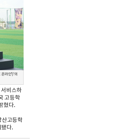
 온라인')'의
가 서비스하
전국 고등학
밝혔다.
 상산고등학
리됐다.