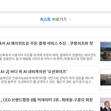
리스트
바로가기
톡서 AI 에이전트로 주문·결제 서비스 추진…쿠팡이츠와 첫
오톡에서 이용자의 의도를 파악해 주문과 예약, 결제까지 연결하는 에이전트
 집중한다. 음식 배달을 시작으로 커머스와 예약, 여행 등으로 적용 범위를
로운 톡비즈 성장축으로 만들겠다는 구상이다.정신아 카카오 대표는 6일 열린
표 컨퍼런스콜에서 "AI는 톡비즈 성장 재점화의 핵심이자 주요 매출원으로 자
라며 이같은 AI 사업 전략을 공개했다. 카카오는 이날 함께 발표한 2분기 연결
AI-2] 바다 위 AI 내비게이션 '오션와이즈'
기 대비 9% 증가한 2조985억원, 영업이익은 36% 늘어난 2770억원이라고
 영업이익 모두 분기 기준 역대 최대치다. 카카오는 플랫폼 부문 매출이 17%
린슬루선은 인공지능(AI)과 빅데이터를 기반으로 선박의 최적 항로를 제시하
 운항 솔루션 ‘오션와이즈’를 운영하고 있다. 별도의 장비 설치 없이 일고리
의 탄소 배출량을 모니터링 및 예측하며, 연료 소비를 최소화하는 운항 가이
다.오션와이즈의 핵심 기능은 CI(탄소집약도지수) 실시간 관리 예측, 시 기
추천, 선단 관리 등이다. HD현대오일뱅크와의 실증에서는 총 13개 구간, 10만
를 통해 평균 5.3%의 연료 질감 효과를 입증했다. 이는 연간 1만t의 연료를 사
, CEO 브랜드평판 8월 빅데이터 1위...최태원·구광모 회장
척 기준 약 3억5000만 원의 비용 절감에 해당한다.주목할 점은 오션와이즈의