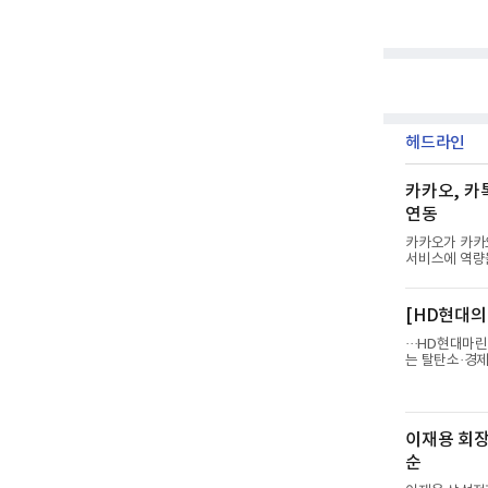
헤드라인
카카오, 카
연동
카카오가 카카
서비스에 역량을
넓혀 AI를 새
2분기 실적 발
리 잡을 것"이
[HD현대의 
매출이 전년 동
밝혔다. 매출과
···HD현대마
증가하
는 탈탄소·경제
즘 만으로 선박
드라인을 제공한
반 최적 항로 
6000km 항해
이재용 회장
용하는 선박 1
핵심
순