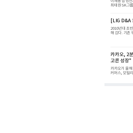
이재용 삼성전자
최태원 SK그룹
구창환)는 빅데
6일까지 수집된
평판지수 1,9
[LIG D&
난 7월(14,2
용, 최태원, 정
2010년대 초
동, 김범수, 양
해 갔다. 기존
식 무기를 새롭
을 해소하고자 
휴대용 지대공 
을 완료함으로써
카카오, 2분
30mm 대공포
부터 진행됐
고른 성장"
카카오가 올해 
커머스, 모빌리
연결 기준 올해
기 대비 매출은
임즈와 카카오
2분기 매출은 
원으로 전년 동
매출은 6432