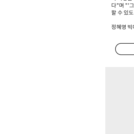
다"며 "
할 수 있도
정혜영 빅데