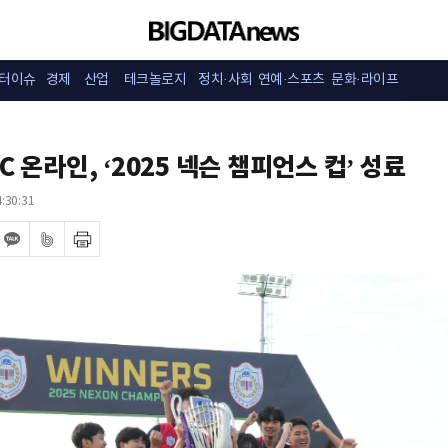
터이슈
경제
산업
테크놀로지
정치·사회
연예·스포츠
문화·라이프
FC 온라인, ‘2025 넥슨 챔피언스 컵’ 성료
:30:31