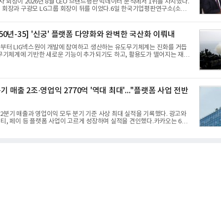
 회장이 2026년 8월 CEO 브랜드평판 빅데이터 분석에서 1위를 차지했다.
 회장과 구광모 LG그룹 회장이 뒤를 이었다.6일 한국기업평판연구소(소장
이터뉴스와 함께 60명의 CEO 브랜드를 대상으로 2026년 7월 6일부터 8월
 소비자 빅데이터 7,395,735건을 분석한 결과, 삼성 이재용 회장이 브랜드
84,715를 기록하며 8월 1위에 올랐다고 밝혔다. 분석에 활용된 빅데이터는 지
A 50년-35] '신궁' 플랫폼 다양화와 완벽한 국산화 이뤄내
33,797건) 대비 48.04% 감소한 수치다.8월 CEO 브랜드평판 30위 순위는 이재
의선, 구광모, 신동빈, 박현주, 이해진, 정원주, 함영주, 김승연, 이재현, 강호
반부터 LIG넥스원이 개발에 참여하고 생산하는 유도무기체계는 진화를 거듭
종
 무기체계에 기반한 새로운 기능이 추가되기도 하고, 활용도가 떨어지는 재래
게 활용하는 방안이 강구됐다. 또 핵심 구성품 국산화를 통해 수출상의 제약
노력했다. 이러한 LIG넥스원의 신기술 개발 성과가 집약된 무기체계가 바로
유도무기 ‘신궁’이다.신궁은 이미 2009년 수출을 위한 개량형 멀티런처 개발
 기능 다양화와 계열화 가능성을 선보인 바 있었다. 이번엔 기존 K-30
기 매출 2조·영업익 2770억 '역대 최대'..."플랫폼 사업 전반
 비호 체계에 신궁을 장착하는 개량사업, 일명 ‘비호복합’ 프로젝트가 2009년
2분기 매출과 영업이익 모두 분기 기준 사상 최대 실적을 기록했다. 광고와
티, 페이 등 플랫폼 사업이 고르게 성장하며 실적을 견인했다.카카오는 6일
 2분기 매출 2조985억원, 영업이익 2770억원을 기록했다고 밝혔다. 전년 동
 9%, 영업이익은 36% 늘어난 수치다. 전년 동기 실적과 증가율은 카카오게
헬스케어 관련 손익을 중단영업손익으로 반영한 기준으로 산출됐다. 지난해
1조9175억원, 영업이익은 2039억원이었다.플랫폼 부문 매출은 1조2303억
기 대비 17% 증가했다. 카카오톡 내 광고와 커머스 사업을 아우르는 톡비즈
억원