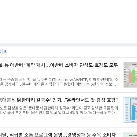
이프
 올 뉴 아반떼’ 계약 개시…아반떼 소비자 관심도·호감도 모두
 준중형 세단 ‘디 올 뉴 아반떼(The all new AVANTE, 이하 아반떼)’의 주
을 공개하고 5일부터 계약을 시작한다고 밝혔다.아반떼는 6년 만에 선보이
변경 모델로, ▲정교한 선과 면을 중심으로 완성한 파격적인 디자인 ▲과거
준으로 확대된 차체 제원 ▲글로벌 최고 수준의 안전성 ▲성능과 효율을 동시
완성도 ▲첨단 편의 및 디지털 사양 적용 등을 통해 글로벌 준중형 세단의 새
동대문식 닭한마리 칼국수’ 인기..."온라인서도 맛·감성 호평"
웠다.아반떼는 가솔린 2.0과 1.6 하이브리드 두 가지 파워트레인과 모던, 프
레이션 세 가지 트림으로 운영된다.◆ 디자인·공간·안전·성능 전반에서 차급
노포 감성을 담은 ‘동대문식 닭한마리 칼국수’ 라면이 깊고 담백한 국물 맛과
로 출시 초기부터 높은 인기를 얻고 있다고 4일 밝혔다.‘동대문식 닭한마리
을 뛰어넘는 소비자 호응에 힘입어 지난 7월 13일 첫 선을 보인 지 단 18일
량 50만 개를 돌파하는 성과를 거두었다.이번 신제품은 개발진이 전국의 닭
을 직접 찾아 다니며 최적의 육수 비율을 완성했다. 자극적이지 않으면서도
 마늘의 개운한 풍미를 더했으며, 국물이 잘 배어들면서도 쫄깃한 식감이 살
탈, 직급별 소통 프로그램 운영…경영성과 등 주목 소비자
 면발을 정교하게 구현했다는게 회사측의 설명이다.실제 현장 시식 행사에서