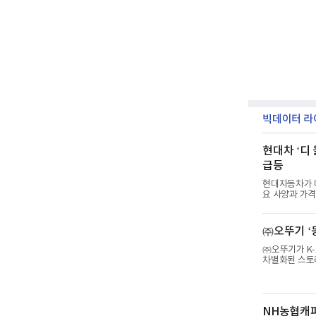
빅데이터 라
현대차 ‘디
급등
현대자동차가 대표
요 사양과 가격
는 8세대 완전
중형 세단 수
에 높인 주행 
㈜오뚜기 ‘
로운 기준을 세
리미엄, 인스퍼
㈜오뚜기가 K-
을 넘
차별화된 스토리
칼국수’는 예상
만에 누적 판매
한마리 전문점
깊은 닭육수에
NH농협캐피
아있는 칼국수