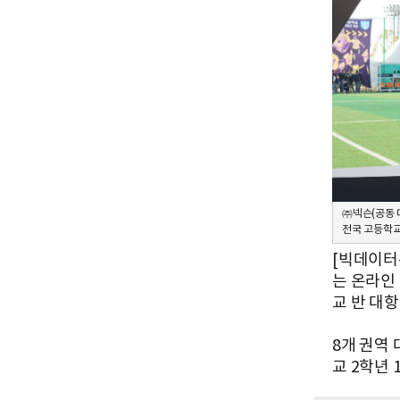
㈜넥슨(공동 대
전국 고등학교 
[빅데이터
는 온라인 
교 반 대항
8개 권역
교 2학년