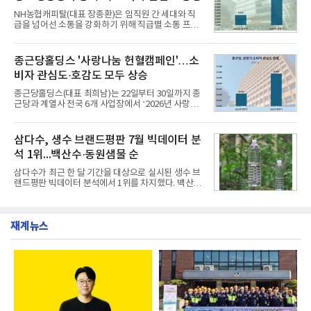
전문점을 직접 찾아 다니며 최적의 육수 비율을 완성
NH농협캐피탈(대표 장종환)은 임직원 간 세대와 직
했다. 자극적이지 않으면서도 깊은 닭육수에 마늘의
급을 넘어선 소통을 강화하기 위해 직급별 소통 프로
개운한 풍미를 더했으며, 국물이 잘 배어들면서도 쫄
그램'너하(NH)고, 나하(NH)고, NH GO!'를 지난 27일
깃한 식감이 살아있는 칼국수 면발을 정교하게 구현
부터 30일까지 서울 원센티널 NH농협캐피탈타워 22
했다는게 회사측의 설명이다.실제 현장 시식 행사에
층에서 운영했다고 31일 밝혔다.이번 프로그램은 경
종근당홀딩스 '사랑나눔 헌혈캠페인'…소
서도
영지원부 홍보팀과 2026년 새로이(e)＊가 공동 주관
비자 관심도·호감도 모두 상승
했으며, ▲팀장·부장(7.27), ▲계장·주임(7.28), ▲과
장·차장(7.29), ▲대리(7.30) 등 직급별로 총 4회에 걸
종근당홀딩스(대표 최희남)는 22일부터 30일까지 종
쳐 진행됐다.참고로 새로이(e)는 NH농협캐피탈 MZ
근당과 계열사 전국 6개 사업장에서 ‘2026년 사랑나
세대들로(과장~계장) 구성된 자율 참여조직으로, 조
눔 헌혈캠페인’을 실시했다고 31일 밝혔다.이번 캠페
직문화 혁신과 업무 효율성 향상을 위한 다양한 활동
인은 장마와 폭염, 여름휴가 등으로 헌혈 참여가 줄어
을 추진하며,새로운 변화와 이로운 영향력을 조직전
드는 시기에 안정적 혈액 수급에 기여하고 생명나눔
삼다수, 생수 브랜드평판 7월 빅데이터 분
반에 전파하는 역할
문화를 확산하기 위해 마련됐다.캠페인은 종근당 천
석 1위...백산수·동원샘물 순
안공장을 시작으로 ▲효종연구소 ▲종근당바이오 안
산공장 ▲경보제약 아산본사 ▲종근당건강 당진공장
삼다수가 최근 한 달 기간을 대상으로 실시된 생수 브
▲종근당 본사 등 전국 6개 사업장에서 릴레이 방식
랜드평판 빅데이터 분석에서 1위를 차지했다. 백산수
으로 이어졌다.캠페인 기간에는 임직원의 참여를 독
와 동원샘물이 뒤를 이었다.31일 한국기업평판연구
려하기 위해 헌혈 퀴즈와 행운 복권 등 다양한 이벤트
소(소장 구창환)는 국내 소비자들에게 사랑받는 21개
도 진행했다.종근당홀딩스는 임직원들이 기부한 헌혈
생수 브랜드를 대상으로 지난 6월 30일부터 7월 31일
증을 한국백혈병
재계뉴스
까지 수집된 소비자 빅데이터 3,702,555건을 분석한
결과, 삼다수가 브랜드평판지수 1,594,583을 기록하
며 7월 1위에 올랐다고 밝혔다. 분석에 활용된 빅데이
터는 지난 4월(3,435,836건) 대비 7.76% 증가한 수
치다.연구소에 따르면 7월 생수 브랜드평판 순위는 삼
다수, 백산수, 동원샘물, 스파클, 아이시스, 에비앙,
몽베스트, 크리스탈, 풀무원샘물, 평창수, 지리산수,
진로 석수,