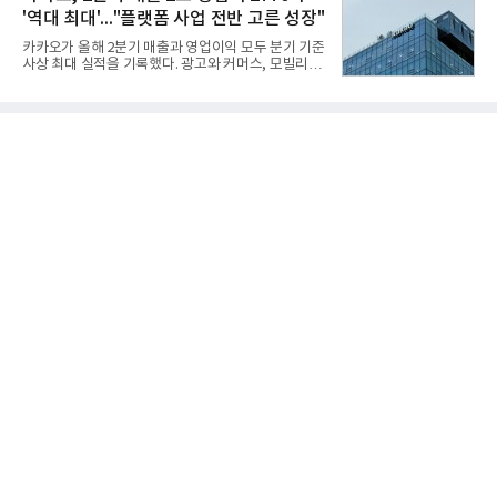
의 제약을 해소하고자 노력했다. 이러한 LIG넥스원의
'역대 최대'..."플랫폼 사업 전반 고른 성장"
신기술 개발 성과가 집약된 무기체계가 바로 휴대용
지대공 유도무기 ‘신궁’이다.신궁은 이미 2009년 수
카카오가 올해 2분기 매출과 영업이익 모두 분기 기준
출을 위한 개량형 멀티런처 개발을 완료함으로써 기
사상 최대 실적을 기록했다. 광고와 커머스, 모빌리
능 다양화와 계열화 가능성을 선보인 바 있었다. 이번
티, 페이 등 플랫폼 사업이 고르게 성장하며 실적을 견
엔 기존 K-30 30mm 대공포 비호 체계에 신궁을 장착
인했다.카카오는 6일 연결 기준 올해 2분기 매출 2조
하는 개량사업, 일명 ‘비호복합’ 프로젝트가 2009년
985억원, 영업이익 2770억원을 기록했다고 밝혔다.
부터 진행됐
전년 동기 대비 매출은 9%, 영업이익은 36% 늘어난
수치다. 전년 동기 실적과 증가율은 카카오게임즈와
카카오헬스케어 관련 손익을 중단영업손익으로 반영
한 기준으로 산출됐다. 지난해 2분기 매출은 1조9175
억원, 영업이익은 2039억원이었다.플랫폼 부문 매출
은 1조2303억원으로 전년 동기 대비 17% 증가했다.
카카오톡 내 광고와 커머스 사업을 아우르는 톡비즈
매출은 6432억원