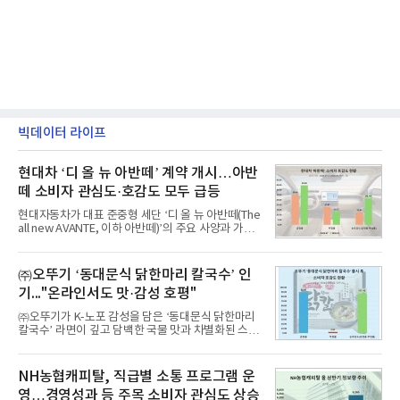
빅데이터 라이프
현대차 ‘디 올 뉴 아반떼’ 계약 개시…아반
떼 소비자 관심도·호감도 모두 급등
현대자동차가 대표 준중형 세단 ‘디 올 뉴 아반떼(The
all new AVANTE, 이하 아반떼)’의 주요 사양과 가격
을 공개하고 5일부터 계약을 시작한다고 밝혔다.아반
떼는 6년 만에 선보이는 8세대 완전변경 모델로, ▲정
교한 선과 면을 중심으로 완성한 파격적인 디자인 ▲
㈜오뚜기 ‘동대문식 닭한마리 칼국수’ 인
과거 중형 세단 수준으로 확대된 차체 제원 ▲글로벌
기..."온라인서도 맛·감성 호평"
최고 수준의 안전성 ▲성능과 효율을 동시에 높인 주
행 완성도 ▲첨단 편의 및 디지털 사양 적용 등을 통해
㈜오뚜기가 K-노포 감성을 담은 ‘동대문식 닭한마리
글로벌 준중형 세단의 새로운 기준을 세웠다.아반떼
칼국수’ 라면이 깊고 담백한 국물 맛과 차별화된 스토
는 가솔린 2.0과 1.6 하이브리드 두 가지 파워트레인
리로 출시 초기부터 높은 인기를 얻고 있다고 4일 밝
과 모던, 프리미엄, 인스퍼레이션 세 가지 트림으로
혔다.‘동대문식 닭한마리 칼국수’는 예상을 뛰어넘는
운영된다.◆ 디자인·공간·안전·성능 전반에서 차급을
소비자 호응에 힘입어 지난 7월 13일 첫 선을 보인 지
NH농협캐피탈, 직급별 소통 프로그램 운
넘
단 18일 만에 누적 판매량 50만 개를 돌파하는 성과를
영…경영성과 등 주목 소비자 관심도 상승
거두었다.이번 신제품은 개발진이 전국의 닭한마리