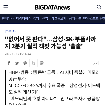
전체기사
데이터이슈
경제
산업
테크놀로지
정치·사회
연예·스포츠
문
IT·전자
"없어서 못 판다"…삼성·SK·부품사까
지 2분기 실적 잭팟 가능성 '솔솔'
2026-05-12 15:36:44
HBM·범용 D램 동반 급등…AI 서버 증설에 메모리
공급 부족
MLCC·FC-BGA까지 수요 폭증…삼성전기·이노텍
도 실적 개선 기대
“메모리만의 호황 아니다”…인프라 투자에 공급망