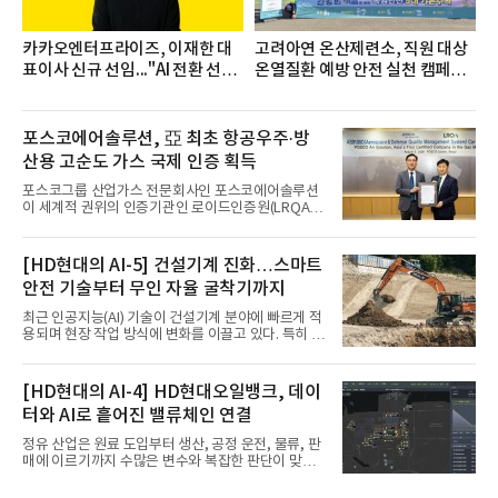
카카오엔터프라이즈, 이재한 대
고려아연 온산제련소, 직원 대상
표이사 신규 선임..."AI 전환 선
온열질환 예방 안전 실천 캠페인
도"
실시
포스코에어솔루션, 亞 최초 항공우주·방
산용 고순도 가스 국제 인증 획득
포스코그룹 산업가스 전문회사인 포스코에어솔루션
이 세계적 권위의 인증기관인 로이드인증원(LRQA)
으로부터 아시아 지역 최초로 항공우주 및 방산용 고
순도 희귀가스 제조 분야 국제공인 인증인 ‘항공우주·
방산 품질경영시스템(AS9100D)’을 획득했다.포스코
[HD현대의 AI-5] 건설기계 진화…스마트
에어솔루션은 6일 서울 포스코센터에서 김대연 포스
안전 기술부터 무인 자율 굴착기까지
코에어솔루션 대표, 이일형 로이드인증원(LRQA) 한
국지사 대표 등이 참석한 가운데 ‘항공우주·방산 품질
최근 인공지능(AI) 기술이 건설기계 분야에 빠르게 적
경영시스템(AS9100D)’ 인증수여식을 가졌다고 밝혔
용되며 현장 작업 방식에 변화를 이끌고 있다. 특히 무
다.포스코에어솔루션이 획득한 AS9100D는 국제 품
인 자율화 기술은 작업 효율을 획기적으로 높이며 스
질경영시스템 표준(ISO 9001)을 기반으로 항공우주
마트 건설 현장 구현을 앞당기고 있다.HD현대사이트
및 방위산업의 엄격한 특수 요구사항을 반영한 글로
솔루션은 최근 스위스 건설 현장에서 무인 자율 굴착
[HD현대의 AI-4] HD현대오일뱅크, 데이
벌 표준이다. 특히 미세
기를 투입했다. 실제 공사를 진행한 것은 처음으로, 건
터와 AI로 흩어진 밸류체인 연결
설장비 자율화 기술의 새로운 이정표를 제시했다.이
번에 투입된 무인 자율 굴착기는 유럽 대형 건설그룹
정유 산업은 원료 도입부터 생산, 공정 운전, 물류, 판
키바그(KIBAG)의 스위스 투겐 지역 건설 프로젝트에
매에 이르기까지 수많은 변수와 복잡한 판단이 맞물
서 깊이 3m, 폭 12m, 길이 1km 규모의 토목 공사를
리는 구조를 갖고 있다. 작은 변화 하나가 전체 수익성
수행할 예정이다. 해당 장비에는 HD건설기계의 22t
과 운영 효율에 직접적인 영향을 미치는 만큼, 데이터