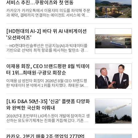
서비스 추진…쿠팡이츠와 첫 연동
카카오가 카카오톡에서 이용자의 의도를 파악해 주문
과 예약, 결제까지 연결하는 에이전트 서비스에 역량
을 집중한다. 음식 배달을 시작으로 커머스와 예약, 여
행 등으로 적용 범위를 넓혀 AI를 새로운 톡비즈 성장
축으로 만들겠다는 구상이다.정신아 카카오 대표는 6
[HD현대의 AI-2] 바다 위 AI 내비게이션
일 열린 2분기 실적 발표 컨퍼런스콜에서 "AI는 톡비
'오션와이즈'
즈 성장 재점화의 핵심이자 주요 매출원으로 자리 잡
을 것"이라며 이같은 AI 사업 전략을 공개했다. 카카
···HD현대마린슬루선은 인공지능(AI)과 빅데이터를
오는 이날 함께 발표한 2분기 연결 매출이 전년 동기
기반으로 선박의 최적 항로를 제시하는 탈탄소·경제
대비 9% 증가한 2조985억원, 영업이익은 36% 늘어
운항 솔루션 ‘오션와이즈’를 운영하고 있다. 별도의
난 2770억원이라고 밝혔다. 매출과 영업이익 모두 분
장비 설치 없이 일고리즘 만으로 선박의 탄소 배출량
기 기준 역대 최대치다. 카카오는 플랫폼 부문 매출이
을 모니터링 및 예측하며, 연료 소비를 최소화하는 운
이재용 회장, CEO 브랜드평판 8월 빅데이
17% 증가하
항 가이드라인을 제공한다.오션와이즈의 핵심 기능은
터 1위...최태원·구광모 회장순
CI(탄소집약도지수) 실시간 관리 예측, 시 기반 최적
항로 추천, 선단 관리 등이다. HD현대오일뱅크와의
이재용 삼성전자 회장이 2026년 8월 CEO 브랜드평
실증에서는 총 13개 구간, 10만6000km 항해를 통해
판 빅데이터 분석에서 1위를 차지했다. 최태원 SK그
평균 5.3%의 연료 질감 효과를 입증했다. 이는 연간 1
룹 회장과 구광모 LG그룹 회장이 뒤를 이었다.6일 한
만t의 연료를 사용하는 선박 1척 기준 약 3억5000만
국기업평판연구소(소장 구창환)는 빅데이터뉴스와
원의 비용 절감에 해당한다.주목할 점은 오션와이즈
함께 60명의 CEO 브랜드를 대상으로 2026년 7월 6
[LIG D&A 50년-35] '신궁' 플랫폼 다양화
의 핵심
일부터 8월 6일까지 수집된 소비자 빅데이터
와 완벽한 국산화 이뤄내
7,395,735건을 분석한 결과, 삼성 이재용 회장이 브
랜드평판지수 1,984,715를 기록하며 8월 1위에 올랐
2010년대 초반부터 LIG넥스원이 개발에 참여하고 생
다고 밝혔다. 분석에 활용된 빅데이터는 지난 7월
산하는 유도무기체계는 진화를 거듭해 갔다. 기존 무
(14,233,797건) 대비 48.04% 감소한 수치다.8월
기체계에 기반한 새로운 기능이 추가되기도 하고, 활
CEO 브랜드평판 30위 순위는 이재용, 최태원, 정의
용도가 떨어지는 재래식 무기를 새롭게 활용하는 방
선, 구광모, 신동빈, 박현주, 이해진, 정원주, 함영주,
안이 강구됐다. 또 핵심 구성품 국산화를 통해 수출상
카카오, 2분기 매출 2조·영업익 2770억
김승연, 이재현, 강호동, 김범수, 양종