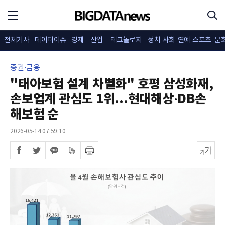
전체기사
데이터이슈
경제
산업
테크놀로지
정치·사회
연예·스포츠
문
증권·금융
"태아보험 설계 차별화" 호평 삼성화재,
손보업계 관심도 1위...현대해상·DB손
해보험 순
2026-05-14 07:59:10