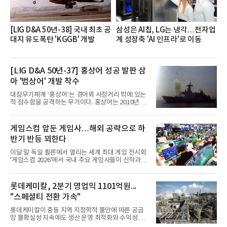
[LIG D&A 50년-38] 국내 최초 공
삼성은 AI칩, LG는 냉각…전자업
대지 유도폭탄 'KGGB' 개발
계 성장축 'AI 인프라'로 이동
[LIG D&A 50년-37] 홍상어 성공 발판 삼
아 '범상어' 개발 착수
대잠무기체계 ‘홍상어’는 경어뢰 사정거리 밖에 있는
적 잠수함을 공격하는 무기이다. 홍상어는 2010년 넥
스원퓨처 시절 진해하우스에서 최초 생산돼 전력화가
이뤄졌다. 이후 2012년 한국형 구축함(KDX-1) 이상
의 함정에 실전 배치됐다.그해 7월 해군은 동해상에서
게임스컴 앞둔 게임사…해외 공략으로 하
성능 검증을 위해 홍상어 시험발사를 실시했다. 이때
반기 반등 꾀한다
홍상어가 목표 지점에서 입수한 후 표적을 타격하지
못하고 물속에서 멈춰버리는 예상 밖의 일이 벌어졌
이달 말 독일 쾰른에서 열리는 세계 최대 게임 전시회
다. 2차 품질확인 사격 시험에서도 만족스러운 결과를
'게임스컴 2026'에서 국내 주요 게임사들이 신작과 글
얻지 못했다. 완벽한 신뢰성 확보를 위해 LIG넥스원은
로벌 전략을 공개한다. 상반기 게임사들의 실적이 업
국방과학연구소(ADD) 테스크포스(TF)와 합심해 본
체별로 엇갈린 가운데 하반기 신작 흥행과 해외 시장
격적인 개선 작업에 착수했다.홍상어 유도탄의 모든
성과가 실적을 좌우할 핵심 변수로 떠오르고 있다.8일
롯데케미칼, 2분기 영업익 1101억원...
분야를
업계에 따르면 올해 상반기 게임업계는 기업별 성적
"스페셜티 전환 가속"
표가 크게 갈렸다. 대표적으로 크래프톤은 'PUBG: 배
틀그라운드'의 안정적인 성장에 힘입어 상반기 연결
롯데케미칼이 중동 지역 지정학적 불안에 따른 공급
기준 매출 2조6616억원, 영업이익 9725억원으로 역
망 불확실성 지속에도 생산 운영 최적화와 수익성 중
대 최대 실적을 기록했다. 엔씨도 올해 출시한 '아이온
심의 사업 운영을 통해 전분기에 이어 흑자 기조를 이