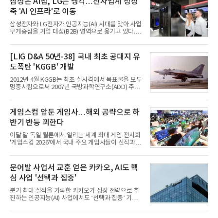
삼성은 AI칩, LG는 냉각…전자업계 성장
축 'AI 인프라'로 이동
삼성전자와 LG전자가 인공지능(AI) 시대를 맞아 사업
무게중심을 기업 대상(B2B) 영역으로 옮기고 있다.
TV와 생활가전 등 전통적인 소비자 시장이 성숙기에
접어든 가운데 삼성전자는 AI 반도체를 중심으로 데
이터센터 생태계 공략을 강화하고 LG전자는 냉각솔
[LIG D&A 50년-38] 국내 최초 공대지 유
루션·전장·로봇 등 기업용 솔루션 사업 확대에 속도를
도폭탄 'KGGB' 개발
내고 있다.9일 업계에 따르면 LG전자는 2분기 생활가
전과 프리미엄 제품 경쟁력에 더해 B2B 사업 확대 효
2012년 4월 KGGB는 최초 실사격에서 목표물을 모두
과로 수익성을 방어한 반면 삼성전자는 디바이스경험
명중시킴으로써 2007년 국방과학연구소(ADD) 주관
(DX) 부문의 TV·생활가전 수익성이 악화됐다. 대신 삼
으로 시작된 KGGB 개발사업에 LIG넥스원은 시제업
성은 AI 메모리 등 반도체 사업을 중심으로 새로운 성
체로 참여했다. 체계개발에는 총 400여억 원의 개발
장 동력을 확보하는 데 집중하고 있다.LG전자는 B2B
비와 62개월의 기간이 소요됐다. 한국형 GPS 유도폭
게임스컴 앞둔 게임사…해외 공략으로 하
사업 확대
탄 KGGB(Korea GPS Guided Bomb)는 국내 최초
반기 반등 꾀한다
의 공대지 유도폭탄으로 2012년에 최종 전투용 적합
판정을 받았다.우리 공군이 운용하는 모든 전투기에
이달 말 독일 쾰른에서 열리는 세계 최대 게임 전시회
탑재할 수 있는 KGGB는 일반목적폭탄(General
'게임스컴 2026'에서 국내 주요 게임사들이 신작과 글
Purpose Bomb)에 장착하여 운용토록 개발됐다.이
로벌 전략을 공개한다. 상반기 게임사들의 실적이 업
는 현재 군에서 보유하고 있는 상당량의 일반목적폭
체별로 엇갈린 가운데 하반기 신작 흥행과 해외 시장
탄을 활용하기 위한 취지였다.항공기에 장착된 KGGB
성과가 실적을 좌우할 핵심 변수로 떠오르고 있다.8일
문어발 사업서 교훈 얻은 카카오, AI도 핵
는 조종사가 휴대하는 명령통신장치(PDU, P
업계에 따르면 올해 상반기 게임업계는 기업별 성적
심 사업 '선택과 집중'
표가 크게 갈렸다. 대표적으로 크래프톤은 'PUBG: 배
틀그라운드'의 안정적인 성장에 힘입어 상반기 연결
분기 최대 실적을 기록한 카카오가 성장 전략으로 추
기준 매출 2조6616억원, 영업이익 9725억원으로 역
진하는 인공지능(AI) 사업에서도 ‘선택과 집중’ 기조
대 최대 실적을 기록했다. 엔씨도 올해 출시한 '아이온
를 강화하고 있다. 경쟁사들이 AI 데이터센터 등 인프
2' 등에 힘입어 호실적을 거둘 것으로 전망된다.반면
라 투자에 나서는 것과 달리, 카카오는 ‘카카오톡’이
넷마블은 2분기 매출이 증가했지만 영업이익은 전년