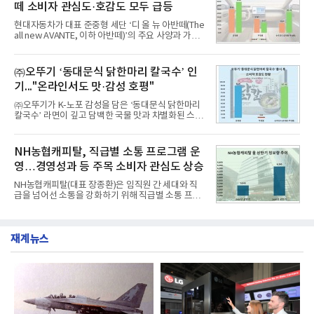
떼 소비자 관심도·호감도 모두 급등
자 빅데이터 91,102,549건을 분석한 결과, 한국전력
공사가 브랜드평판지수 10,670,633을 기록하며 8월
현대자동차가 대표 준중형 세단 ‘디 올 뉴 아반떼(The
1위에 올랐다고 밝혔다. 분석에 활용된 빅데이터는 지
all new AVANTE, 이하 아반떼)’의 주요 사양과 가격
난 7월(88,893,823건) 대비 2.48% 증가한 수치다.연
을 공개하고 5일부터 계약을 시작한다고 밝혔다.아반
구소에 따르면 8월 산업통상자원부 공공기관 브랜드
떼는 6년 만에 선보이는 8세대 완전변경 모델로, ▲정
평판 30위 순위는 한국전력공사, 한국가스공사, 한국
교한 선과 면을 중심으로 완성한 파격적인 디자인 ▲
㈜오뚜기 ‘동대문식 닭한마리 칼국수’ 인
수력원자력, 한국석
과거 중형 세단 수준으로 확대된 차체 제원 ▲글로벌
기..."온라인서도 맛·감성 호평"
최고 수준의 안전성 ▲성능과 효율을 동시에 높인 주
행 완성도 ▲첨단 편의 및 디지털 사양 적용 등을 통해
㈜오뚜기가 K-노포 감성을 담은 ‘동대문식 닭한마리
글로벌 준중형 세단의 새로운 기준을 세웠다.아반떼
칼국수’ 라면이 깊고 담백한 국물 맛과 차별화된 스토
는 가솔린 2.0과 1.6 하이브리드 두 가지 파워트레인
리로 출시 초기부터 높은 인기를 얻고 있다고 4일 밝
과 모던, 프리미엄, 인스퍼레이션 세 가지 트림으로
혔다.‘동대문식 닭한마리 칼국수’는 예상을 뛰어넘는
운영된다.◆ 디자인·공간·안전·성능 전반에서 차급을
소비자 호응에 힘입어 지난 7월 13일 첫 선을 보인 지
NH농협캐피탈, 직급별 소통 프로그램 운
넘
단 18일 만에 누적 판매량 50만 개를 돌파하는 성과를
영…경영성과 등 주목 소비자 관심도 상승
거두었다.이번 신제품은 개발진이 전국의 닭한마리
전문점을 직접 찾아 다니며 최적의 육수 비율을 완성
NH농협캐피탈(대표 장종환)은 임직원 간 세대와 직
했다. 자극적이지 않으면서도 깊은 닭육수에 마늘의
급을 넘어선 소통을 강화하기 위해 직급별 소통 프로
개운한 풍미를 더했으며, 국물이 잘 배어들면서도 쫄
그램'너하(NH)고, 나하(NH)고, NH GO!'를 지난 27일
깃한 식감이 살아있는 칼국수 면발을 정교하게 구현
부터 30일까지 서울 원센티널 NH농협캐피탈타워 22
했다는게 회사측의 설명이다.실제 현장 시식 행사에
층에서 운영했다고 31일 밝혔다.이번 프로그램은 경
서도
재계뉴스
영지원부 홍보팀과 2026년 새로이(e)＊가 공동 주관
했으며, ▲팀장·부장(7.27), ▲계장·주임(7.28), ▲과
장·차장(7.29), ▲대리(7.30) 등 직급별로 총 4회에 걸
쳐 진행됐다.참고로 새로이(e)는 NH농협캐피탈 MZ
세대들로(과장~계장) 구성된 자율 참여조직으로, 조
직문화 혁신과 업무 효율성 향상을 위한 다양한 활동
을 추진하며,새로운 변화와 이로운 영향력을 조직전
반에 전파하는 역할