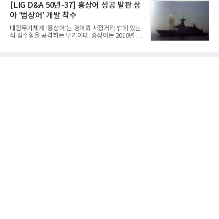
라는 플랫폼 경쟁력을 활용한 AI 에이전트 서비스에
[LIG D&A 50년-37] 홍상어 성공 발판 삼
동기 대
집중하는 전략이다. 과거 무리한 사업 확장 과정에서
아 '범상어' 개발 착수
겪었던 시행착오를 되풀이하지 않고 핵심 역량에 집
중하겠다는 취지로 풀이된다.7일 업계에 따르면 카카
대잠무기체계 ‘홍상어’는 경어뢰 사정거리 밖에 있는
오는 올해 2분기 연결 기준 매출 2조985억원, 영업이
적 잠수함을 공격하는 무기이다. 홍상어는 2010년 넥
익 2770억원을 기록했다. 전년 동기 대비 매출과 영업
스원퓨처 시절 진해하우스에서 최초 생산돼 전력화가
이익은 각각 9%, 36% 증가해 모두 분기 기준 역대
이뤄졌다. 이후 2012년 한국형 구축함(KDX-1) 이상
최대치다. 상반기 기준 매출은 4조405억원, 영업이익
의 함정에 실전 배치됐다.그해 7월 해군은 동해상에서
은 4884억
성능 검증을 위해 홍상어 시험발사를 실시했다. 이때
홍상어가 목표 지점에서 입수한 후 표적을 타격하지
못하고 물속에서 멈춰버리는 예상 밖의 일이 벌어졌
다. 2차 품질확인 사격 시험에서도 만족스러운 결과를
얻지 못했다. 완벽한 신뢰성 확보를 위해 LIG넥스원은
국방과학연구소(ADD) 테스크포스(TF)와 합심해 본
격적인 개선 작업에 착수했다.홍상어 유도탄의 모든
분야를