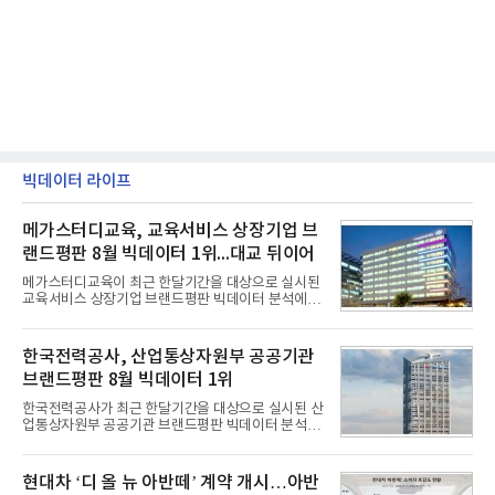
빅데이터 라이프
메가스터디교육, 교육서비스 상장기업 브
랜드평판 8월 빅데이터 1위...대교 뒤이어
메가스터디교육이 최근 한달기간을 대상으로 실시된
교육서비스 상장기업 브랜드평판 빅데이터 분석에서
1위를 차지했다. 대교와 디지털대상이 뒤를 이었다.7
일 한국기업평판연구소(소장 구창환)는 국내 교육서
비스 상장기업 브랜드를 대상으로 지난 7월 7일부터
한국전력공사, 산업통상자원부 공공기관
8월 7일까지 수집된 소비자 빅데이터 10,074,233건
브랜드평판 8월 빅데이터 1위
을 분석한 결과, 메가스터디교육이 브랜드평판지수
1,710,926을 기록하며 8월 1위에 올랐다고 밝혔다.
한국전력공사가 최근 한달기간을 대상으로 실시된 산
분석에 활용된 빅데이터는 지난 7월(9,491,206건) 대
업통상자원부 공공기관 브랜드평판 빅데이터 분석에
비 6.14% 증가한 수치로, 교육서비스 상장기업 브랜
서 1위를 차지했다. 한국가스공사와 한국수력원자력
드에 대한 소비자 관심이 확대됐다.연구소에 따르면 8
이 순으로 뒤를 이었다.7일 한국기업평판연구소(소장
월 교육서비스 상장기업 브랜드평판 순위는 메가스터
구창환)는 산업통상자원부 공공기관 41개 브랜드를
현대차 ‘디 올 뉴 아반떼’ 계약 개시…아반
디교육, 대교, 디지
대상으로 지난 7월 7일부터 8월 7일까지 수집된 소비