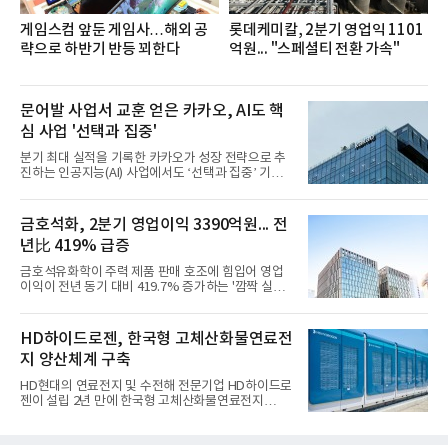
게임스컴 앞둔 게임사…해외 공
롯데케미칼, 2분기 영업익 1101
략으로 하반기 반등 꾀한다
억원... "스페셜티 전환 가속"
문어발 사업서 교훈 얻은 카카오, AI도 핵
심 사업 '선택과 집중'
분기 최대 실적을 기록한 카카오가 성장 전략으로 추
진하는 인공지능(AI) 사업에서도 ‘선택과 집중’ 기조
를 강화하고 있다. 경쟁사들이 AI 데이터센터 등 인프
라 투자에 나서는 것과 달리, 카카오는 ‘카카오톡’이
라는 플랫폼 경쟁력을 활용한 AI 에이전트 서비스에
금호석화, 2분기 영업이익 3390억원... 전
집중하는 전략이다. 과거 무리한 사업 확장 과정에서
년比 419% 급증
겪었던 시행착오를 되풀이하지 않고 핵심 역량에 집
중하겠다는 취지로 풀이된다.7일 업계에 따르면 카카
금호석유화학이 주력 제품 판매 호조에 힘입어 영업
오는 올해 2분기 연결 기준 매출 2조985억원, 영업이
이익이 전년 동기 대비 419.7% 증가하는 '깜짝 실
익 2770억원을 기록했다. 전년 동기 대비 매출과 영업
적'을 냈다. 금호석유화학은 연결 기준 올해 2분기 영
이익은 각각 9%, 36% 증가해 모두 분기 기준 역대
업이익이 3390억원으로 지난해 동기보다 419.7% 증
최대치다. 상반기 기준 매출은 4조405억원, 영업이익
가한 것으로 잠정 집계됐다고 7일 공시했다.매출은 2
HD하이드로젠, 한국형 고체산화물연료전
은 4884억
조2682억원으로 지난해 동기 대비 27.9% 증가했다.
지 양산체계 구축
순이익은 3004억원으로 420.4% 늘었다.이번 호실적
은 주력 제품인 NB라텍스와 합성수지 판매 호조가 견
HD현대의 연료전지 및 수전해 전문기업 HD하이드로
인한 것으로 풀이된다. 미국의 중국산 의료용 고무장
젠이 설립 2년 만에 한국형 고체산화물연료전지
갑 관세 인상 이후 동남아 장갑업체의 가동률이 높아
(SOFC, Solid Oxide Fuel Cell) 양산체계를 구축하고
지면서 NB라텍스 수요가 증가했고, 원재료인 부타디
본격적인 시장 공략에 나선다.HD하이드로젠은 최근
엔(BD) 가격 상승분을 제품 가격에 반영하면서 수익
한국전기안전공사(KESCO)로부터 SOFC 발전설비