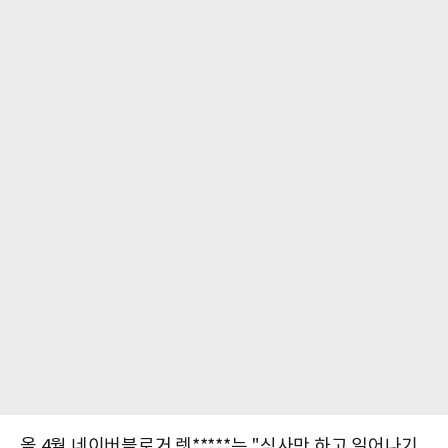
올 4월 네이버블로거 렛*****는 "식사만 하고 일어나기