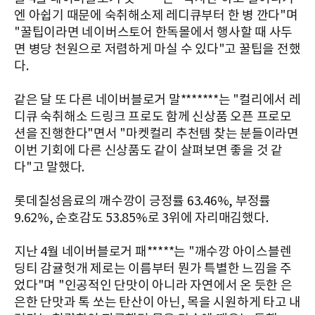
엔 아쉽기 때문에 숙취해소제 레디큐부터 한 병 깐다"며
"꿀팁이라면 네이버스토어 한독몰에서 행사할 때 사두
면 병당 천원으로 저렴하게 마실 수 있다"고 꿀팁을 전했
다.
같은 달 또 다른 네이버블로거 말*******는 "컬리에서 레
디큐 숙취해소 드링크 프로도 함께 신상품 오픈 프로모
션을 진행한다"면서 "마켓컬리 추천템 찾는 분들이라면
이번 기회에 다른 신상품도 같이 살펴보면 좋을 것 같
다"고 말했다.
롯데칠성음료의 깨수깡이 긍정률 63.46%, 부정률
9.62%, 순호감도 53.85%로 3위에 자리매김했다.
지난 4월 네이버블로거 패*****는 "깨수깡 아이스블렌
딩티 감귤헛개 제로는 이름부터 뭔가 특별한 느낌을 주
었다"며 "인공적인 단맛이 아니라 자연에서 온 듯한 은
은한 단맛과 톡 쏘는 탄산이 아닌, 목을 시원하게 타고 내