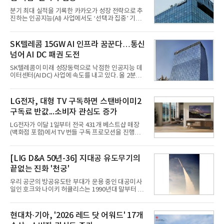
분기 최대 실적을 기록한 카카오가 성장 전략으로 추
진하는 인공지능(AI) 사업에서도 ‘선택과 집중’ 기조
를 강화하고 있다. 경쟁사들이 AI 데이터센터 등 인프
라 투자에 나서는 것과 달리, 카카오는 ‘카카오톡’이
라는 플랫폼 경쟁력을 활용한 AI 에이전트 서비스에
SK텔레콤 15GW AI 인프라 꿈꾼다…통신
집중하는 전략이다. 과거 무리한 사업 확장 과정에서
넘어 AI DC 패권 도전
겪었던 시행착오를 되풀이하지 않고 핵심 역량에 집
중하겠다는 취지로 풀이된다.7일 업계에 따르면 카카
SK텔레콤이 미래 성장동력으로 낙점한 인공지능 데
오는 올해 2분기 연결 기준 매출 2조985억원, 영업이
이터센터(AI DC) 사업에 속도를 내고 있다. 올 2분기
익 2770억원을 기록했다. 전년 동기 대비 매출과 영업
AI 데이터센터 매출이 90% 이상 급증한 데 이어, 오
이익은 각각 9%, 36% 증가해 모두 분기 기준 역대
는 2035년까지 총 15GW(기가와트) 규모의 AI DC를
최대치다. 상반기 기준 매출은 4조405억원, 영업이익
구축하겠다는 대형 청사진을 제시하면서다. 이에 따
LG전자, 대형 TV 구독하면 스탠바이미2
은 4884억
라 경쟁 구도 역시 이동통신사인 KT, LG유플러스를
구독료 반값...소비자 관심도 증가
넘어 네이버, 삼성SDS 등 IT 인프라 기업으로 확장되
고 있다.7일 SK텔레콤에 따르면 회사는 올해 2분기
LG전자가 이달 1일부터 전국 431개 베스트샵 매장
연결 기준 매출 4조 3591억원, 영업이익 5660억원을
(백화점 포함)에서 TV 번들 구독 프로모션을 진행하고
기록했다. 매출은 전년 동기 대비 0.5%, 영업이익은
있다. 대형 TV 구독 시 스탠바이미2 구독료를 반값 할
67.3% 증가한 수치다. AI DC 사업의 성장에 더해 수
인해주는 프로모션이다.대상 제품은 65·77·83형 올
익성 중심 경영, 그리고 지난해 발생한 일회성 비용에
레드, 75·86·100형 마이크로 RGB, 75·86형 미니
[LIG D&A 50년-36] 지대공 유도무기의
따른 기저효과가 실
RGB 등 거실용 TV로 인기가 높은 베스트셀러 TV 20
끝없는 진화 '천궁'
개 모델이며, 동시 구독 계약 시 스탠바이미2(모델명
27LX6TPGA) 구독료를 50% 할인 받을 수 있다. 프로
우리 공군의 방공유도탄 부대가 운용 중인 대공미사
모션 대상 모델과 혜택, 구독료 등 프로모션 세부 사항
일인 호크와 나이키 허큘리스는 1990년대 말부터 성
은 베스트샵 판매 매니저에게 문의하면 자세히 안내
능 면에서 한계를 보이기 시작했다. 이에 따라 정부는
받을 수 있다.LG TV를 구독으로 이용하면 최대 6년까
기존 미사일체계를 대체할 중고도 및 중거리 대공미
지 구독 계약기간 내 무상 A/S를 받을 수 있으며, 이사
사일을 개발하기로 결정했다.처음 KM-SAM 사업으로
현대차·기아, '2026 레드 닷 어워드' 17개
등으로 이전
불린 이 사업의 명칭은 호크(Iron Hawk, 철매)를 대체