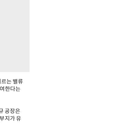
이르는 밸류
기여한다는
신규 공장은
 부지가 유