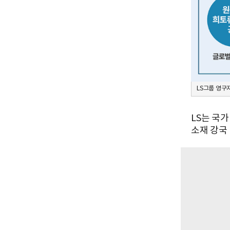
LS그룹 영구
LS는 국
소재 강국