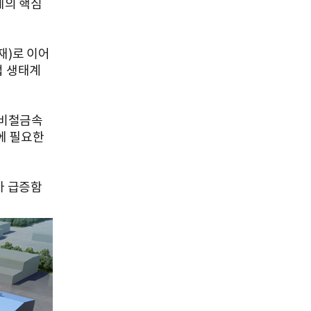
체의 핵심
극재)로 이어
업 생태계
의 비철금속
업에 필요한
가 급증함