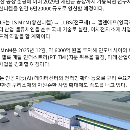
 울산 공장 준공에 이어 2029년 새만금 공장까지 가동되면 전구
산니켈을 연간 6만2000t 규모로 양산할 예정이다.
LS는 LS MnM(황산니켈) → LLBS(전구체) → 엘앤에프(양
리 산업 밸류체인을 순수 국내 기술로 실현, 이차전지 소재 사
도적 역할을 할 계획이다.
 MnM은 2025년 12월, 약 6000억 원을 투자해 인도네시아
 텔룩 메탈 인더스트리(PT TMI)지분 취득을 결정, 미래 산
사업을 강화할 예정이다.
S는 인공지능(AI) 데이터센터와 전력망 확대 등으로 구리 수요
 친환경 구리소재와 자원순환 사업 확대에도 속도를 내고 있다.