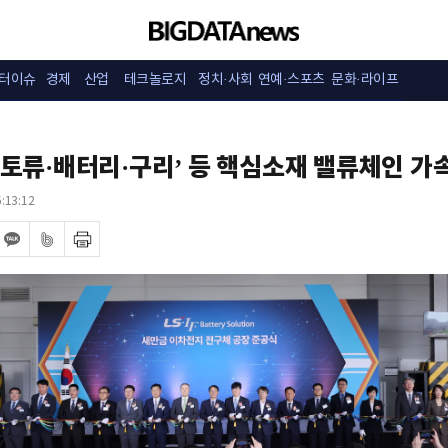
터이슈
경제
산업
테크놀로지
정치·사회
연예·스포츠
문화·라이프
‘희토류·배터리·구리’ 등 핵심소재 밸류체인 가
:13:12