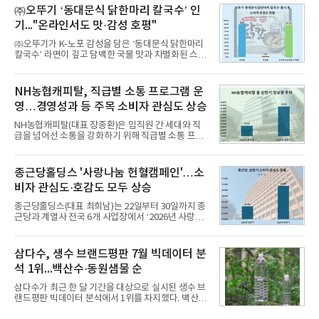
교한 선과 면을 중심으로 완성한 파격적인 디자인 ▲
㈜오뚜기 ‘동대문식 닭한마리 칼국수’ 인
과거 중형 세단 수준으로 확대된 차체 제원 ▲글로벌
기..."온라인서도 맛·감성 호평"
최고 수준의 안전성 ▲성능과 효율을 동시에 높인 주
행 완성도 ▲첨단 편의 및 디지털 사양 적용 등을 통해
㈜오뚜기가 K-노포 감성을 담은 ‘동대문식 닭한마리
글로벌 준중형 세단의 새로운 기준을 세웠다.아반떼
칼국수’ 라면이 깊고 담백한 국물 맛과 차별화된 스토
는 가솔린 2.0과 1.6 하이브리드 두 가지 파워트레인
리로 출시 초기부터 높은 인기를 얻고 있다고 4일 밝
과 모던, 프리미엄, 인스퍼레이션 세 가지 트림으로
혔다.‘동대문식 닭한마리 칼국수’는 예상을 뛰어넘는
운영된다.◆ 디자인·공간·안전·성능 전반에서 차급을
소비자 호응에 힘입어 지난 7월 13일 첫 선을 보인 지
NH농협캐피탈, 직급별 소통 프로그램 운
넘
단 18일 만에 누적 판매량 50만 개를 돌파하는 성과를
영…경영성과 등 주목 소비자 관심도 상승
거두었다.이번 신제품은 개발진이 전국의 닭한마리
전문점을 직접 찾아 다니며 최적의 육수 비율을 완성
NH농협캐피탈(대표 장종환)은 임직원 간 세대와 직
했다. 자극적이지 않으면서도 깊은 닭육수에 마늘의
급을 넘어선 소통을 강화하기 위해 직급별 소통 프로
개운한 풍미를 더했으며, 국물이 잘 배어들면서도 쫄
그램'너하(NH)고, 나하(NH)고, NH GO!'를 지난 27일
깃한 식감이 살아있는 칼국수 면발을 정교하게 구현
부터 30일까지 서울 원센티널 NH농협캐피탈타워 22
했다는게 회사측의 설명이다.실제 현장 시식 행사에
층에서 운영했다고 31일 밝혔다.이번 프로그램은 경
종근당홀딩스 '사랑나눔 헌혈캠페인'…소
서도
영지원부 홍보팀과 2026년 새로이(e)＊가 공동 주관
비자 관심도·호감도 모두 상승
했으며, ▲팀장·부장(7.27), ▲계장·주임(7.28), ▲과
장·차장(7.29), ▲대리(7.30) 등 직급별로 총 4회에 걸
종근당홀딩스(대표 최희남)는 22일부터 30일까지 종
쳐 진행됐다.참고로 새로이(e)는 NH농협캐피탈 MZ
근당과 계열사 전국 6개 사업장에서 ‘2026년 사랑나
세대들로(과장~계장) 구성된 자율 참여조직으로, 조
눔 헌혈캠페인’을 실시했다고 31일 밝혔다.이번 캠페
직문화 혁신과 업무 효율성 향상을 위한 다양한 활동
인은 장마와 폭염, 여름휴가 등으로 헌혈 참여가 줄어
을 추진하며,새로운 변화와 이로운 영향력을 조직전
드는 시기에 안정적 혈액 수급에 기여하고 생명나눔
삼다수, 생수 브랜드평판 7월 빅데이터 분
반에 전파하는 역할
문화를 확산하기 위해 마련됐다.캠페인은 종근당 천
석 1위...백산수·동원샘물 순
안공장을 시작으로 ▲효종연구소 ▲종근당바이오 안
산공장 ▲경보제약 아산본사 ▲종근당건강 당진공장
삼다수가 최근 한 달 기간을 대상으로 실시된 생수 브
▲종근당 본사 등 전국 6개 사업장에서 릴레이 방식
랜드평판 빅데이터 분석에서 1위를 차지했다. 백산수
으로 이어졌다.캠페인 기간에는 임직원의 참여를 독
와 동원샘물이 뒤를 이었다.31일 한국기업평판연구
려하기 위해 헌혈 퀴즈와 행운 복권 등 다양한 이벤트