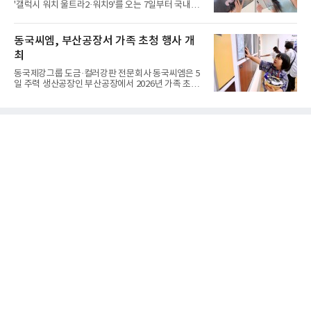
'갤럭시 워치 울트라2·워치9'를 오는 7일부터 국내에
반침하, 기습홍수, 열섬현상 등 전세계 도시가 직면한
공식 출시한다고 6일 밝혔다.삼성전자에 따르면 지난
기후위기 상황을 분석하고 창의적인 대안을 모색했
달 28일부터 이달 3일까지 7일간 진행된 '갤럭시 Z 폴
다.캠프의 하이라이트는 에코 롱롱이 자체 개발한 바
드8 울트라·폴드8·플립8' 사전 판매에서는 갤럭시 스
동국씨엠, 부산공장서 가족 초청 행사 개
이
마트폰 역대 최고 기록인 144만대 판매를 달성했다.
최
사전 구매 고객 10명 중 약 7명이 '갤럭시 Z 폴드8'를
선택했을 만큼 새롭게 선보인 제품 형태(폼팩터)와 디
동국제강그룹 도금·컬러강판 전문회사 동국씨엠은 5
자인에 대한 관심이 높았다.삼성닷컴에서 사전 구매
일 주력 생산공장인 부산공장에서 2026년 가족 초청
에 참여한 고객 중 절반은 10~30대였으며, 이 중 '갤
행사 ‘Youth Day! 소중한 너희들의 꿈과 미래를 응원
럭시 Z 폴드8 울트라·폴드8'을 구매한 10~30대 여성
해’를 개최했다고 6일 밝혔다.행사는 그룹 분할 출범
고객은 전작 '갤럭시 Z 폴드7' 대비 약 2배 이상 늘었
후 세 번째로 열렸다. 회사 임직원 자녀를 위해 여름방
다
학과 연계해 진행했다. 부모가 근무하는 일터를 직접
체험함으로 상호 유대감을 형성함과 동시에, 임직원
소속감과 자긍심을 고취하고자 마련했다. ‘저학년 자
녀’에서 ‘배우자’·‘어머니’에 이어, 올해는 초등 고학
년 및 중·고교생까지 대상을 확대했다.이날 보호자 1
인 포함 총 200여 명이 동국씨엠 부산공장을 방문했
다. 행사는 △공장장 환영사를 시작으로 △회사소개