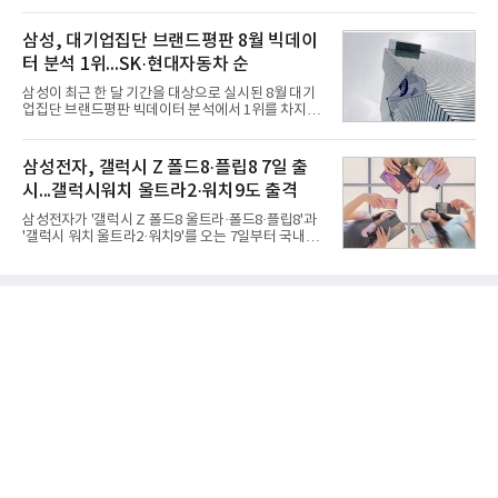
티, 페이 등 플랫폼 사업이 고르게 성장하며 실적을 견
엔 기존 K-30 30mm 대공포 비호 체계에 신궁을 장착
인했다.카카오는 6일 연결 기준 올해 2분기 매출 2조
하는 개량사업, 일명 ‘비호복합’ 프로젝트가 2009년
985억원, 영업이익 2770억원을 기록했다고 밝혔다.
삼성, 대기업집단 브랜드평판 8월 빅데이
부터 진행됐
전년 동기 대비 매출은 9%, 영업이익은 36% 늘어난
터 분석 1위...SK·현대자동차 순
수치다. 전년 동기 실적과 증가율은 카카오게임즈와
카카오헬스케어 관련 손익을 중단영업손익으로 반영
삼성이 최근 한 달 기간을 대상으로 실시된 8월 대기
한 기준으로 산출됐다. 지난해 2분기 매출은 1조9175
업집단 브랜드평판 빅데이터 분석에서 1위를 차지했
억원, 영업이익은 2039억원이었다.플랫폼 부문 매출
다. SK와 현대자동차가 뒤를 이었다.6일 한국기업평
은 1조2303억원으로 전년 동기 대비 17% 증가했다.
판연구소(소장 구창환)는 66개 대기업집단 브랜드를
카카오톡 내 광고와 커머스 사업을 아우르는 톡비즈
대상으로 지난 7월 6일부터 8월 6일까지 수집된 소비
삼성전자, 갤럭시 Z 폴드8·플립8 7일 출
매출은 6432억원
자 빅데이터 110,494,413건을 분석한 결과, 삼성이
시...갤럭시워치 울트라2·워치9도 출격
브랜드평판지수 15,185,511을 기록하며 8월 1위에
올랐다고 밝혔다. 분석에 활용된 빅데이터는 지난 7월
삼성전자가 '갤럭시 Z 폴드8 울트라·폴드8·플립8'과
(198,188,813건) 대비 44.25% 감소한 수치다.연구소
'갤럭시 워치 울트라2·워치9'를 오는 7일부터 국내에
에 따르면 8월 대기업집단 브랜드평판 30위 순위는
공식 출시한다고 6일 밝혔다.삼성전자에 따르면 지난
삼성, SK, 현대자동차, 두산, LG, 한화, 쿠팡, GS, 네
달 28일부터 이달 3일까지 7일간 진행된 '갤럭시 Z 폴
이버, 농협, 신세계 순이었다.이어 미래에셋, 롯데, 현
드8 울트라·폴드8·플립8' 사전 판매에서는 갤럭시 스
대백화점, 카카오
마트폰 역대 최고 기록인 144만대 판매를 달성했다.
사전 구매 고객 10명 중 약 7명이 '갤럭시 Z 폴드8'를
선택했을 만큼 새롭게 선보인 제품 형태(폼팩터)와 디
자인에 대한 관심이 높았다.삼성닷컴에서 사전 구매
에 참여한 고객 중 절반은 10~30대였으며, 이 중 '갤
럭시 Z 폴드8 울트라·폴드8'을 구매한 10~30대 여성
고객은 전작 '갤럭시 Z 폴드7' 대비 약 2배 이상 늘었
다