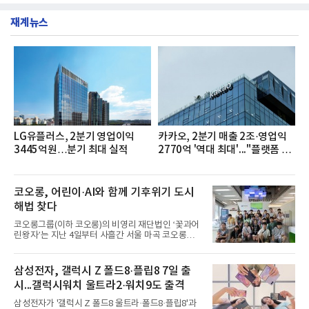
소(소장 구창환)는 국내 소비자들에게 사랑받는 21개
도 진행했다.종근당홀딩스는 임직원들이 기부한 헌혈
생수 브랜드를 대상으로 지난 6월 30일부터 7월 31일
증을 한국백혈병
재계뉴스
까지 수집된 소비자 빅데이터 3,702,555건을 분석한
결과, 삼다수가 브랜드평판지수 1,594,583을 기록하
며 7월 1위에 올랐다고 밝혔다. 분석에 활용된 빅데이
터는 지난 4월(3,435,836건) 대비 7.76% 증가한 수
치다.연구소에 따르면 7월 생수 브랜드평판 순위는 삼
다수, 백산수, 동원샘물, 스파클, 아이시스, 에비앙,
몽베스트, 크리스탈, 풀무원샘물, 평창수, 지리산수,
진로 석수,
LG유플러스, 2분기 영업이익
카카오, 2분기 매출 2조·영업익
3445억원…분기 최대 실적
2770억 '역대 최대'..."플랫폼 사
업 전반 고른 성장"
코오롱, 어린이·AI와 함께 기후위기 도시
해법 찾다
코오롱그룹(이하 코오롱)의 비영리 재단법인 ‘꽃과어
린왕자’는 지난 4일부터 사흘간 서울 마곡 코오롱원
앤온리타워에서 ‘제10회 에코 롱롱 Plus 캠프’를 진행
했다고 6일 밝혔다.‘에코 롱롱 Plus 캠프’는 코오롱의
대표적인 사회공헌 활동 가운데 하나로 초등학생들이
삼성전자, 갤럭시 Z 폴드8·플립8 7일 출
환경위기에 처한 도시 문제를 직접 해결하며 배우는
시...갤럭시워치 울트라2·워치9도 출격
친환경 에너지 체험 프로그램이라고 설명했다. 이번
캠프에는 전국의 초등학교 6학년 학생 72명이 참여했
삼성전자가 '갤럭시 Z 폴드8 울트라·폴드8·플립8'과
다.참가 학생들은 ‘친환경 에너지 원정대’가 되어 지