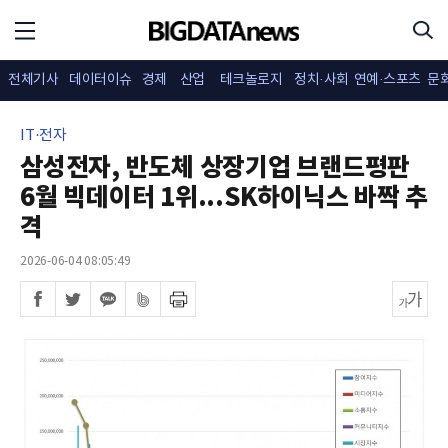
전체기사
데이터이슈
경제
산업
테크놀로지
정치·사회
연예·스포츠
문
IT·전자
삼성전자, 반도체 상장기업 브랜드평판
6월 빅데이터 1위...SK하이닉스 바짝 추
격
2026-06-04 08:05:49