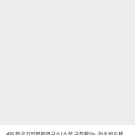
4일 한국기업평판연구소(소장 구창환)는 국내 반도체