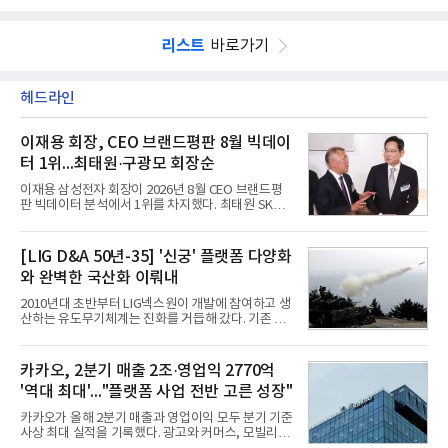
리스트
바로가기
헤드라인
이재용 회장, CEO 브랜드평판 8월 빅데이
터 1위...최태원·구광모 회장순
이재용 삼성전자 회장이 2026년 8월 CEO 브랜드평
판 빅데이터 분석에서 1위를 차지했다. 최태원 SK그
룹 회장과 구광모 LG그룹 회장이 뒤를 이었다.6일 한
국기업평판연구소(소장 구창환)는 빅데이터뉴스와
함께 60명의 CEO 브랜드를 대상으로 2026년 7월 6
[LIG D&A 50년-35] '신궁' 플랫폼 다양화
일부터 8월 6일까지 수집된 소비자 빅데이터
와 완벽한 국산화 이뤄내
7,395,735건을 분석한 결과, 삼성 이재용 회장이 브
랜드평판지수 1,984,715를 기록하며 8월 1위에 올랐
2010년대 초반부터 LIG넥스원이 개발에 참여하고 생
다고 밝혔다. 분석에 활용된 빅데이터는 지난 7월
산하는 유도무기체계는 진화를 거듭해 갔다. 기존 무
(14,233,797건) 대비 48.04% 감소한 수치다.8월
기체계에 기반한 새로운 기능이 추가되기도 하고, 활
CEO 브랜드평판 30위 순위는 이재용, 최태원, 정의
용도가 떨어지는 재래식 무기를 새롭게 활용하는 방
선, 구광모, 신동빈, 박현주, 이해진, 정원주, 함영주,
안이 강구됐다. 또 핵심 구성품 국산화를 통해 수출상
카카오, 2분기 매출 2조·영업익 2770억
김승연, 이재현, 강호동, 김범수, 양종
의 제약을 해소하고자 노력했다. 이러한 LIG넥스원의
'역대 최대'..."플랫폼 사업 전반 고른 성장"
신기술 개발 성과가 집약된 무기체계가 바로 휴대용
지대공 유도무기 ‘신궁’이다.신궁은 이미 2009년 수
카카오가 올해 2분기 매출과 영업이익 모두 분기 기준
출을 위한 개량형 멀티런처 개발을 완료함으로써 기
사상 최대 실적을 기록했다. 광고와 커머스, 모빌리
능 다양화와 계열화 가능성을 선보인 바 있었다. 이번