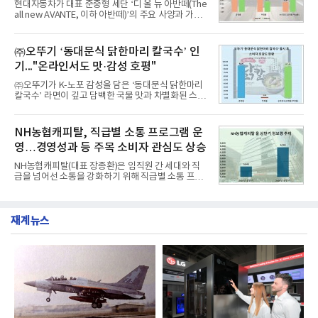
현대자동차가 대표 준중형 세단 ‘디 올 뉴 아반떼(The
1위에 올랐다고 밝혔다. 분석에 활용된 빅데이터는 지
all new AVANTE, 이하 아반떼)’의 주요 사양과 가격
난 7월(88,893,823건) 대비 2.48% 증가한 수치다.연
을 공개하고 5일부터 계약을 시작한다고 밝혔다.아반
구소에 따르면 8월 산업통상자원부 공공기관 브랜드
떼는 6년 만에 선보이는 8세대 완전변경 모델로, ▲정
평판 30위 순위는 한국전력공사, 한국가스공사, 한국
교한 선과 면을 중심으로 완성한 파격적인 디자인 ▲
㈜오뚜기 ‘동대문식 닭한마리 칼국수’ 인
수력원자력, 한국석
과거 중형 세단 수준으로 확대된 차체 제원 ▲글로벌
기..."온라인서도 맛·감성 호평"
최고 수준의 안전성 ▲성능과 효율을 동시에 높인 주
행 완성도 ▲첨단 편의 및 디지털 사양 적용 등을 통해
㈜오뚜기가 K-노포 감성을 담은 ‘동대문식 닭한마리
글로벌 준중형 세단의 새로운 기준을 세웠다.아반떼
칼국수’ 라면이 깊고 담백한 국물 맛과 차별화된 스토
는 가솔린 2.0과 1.6 하이브리드 두 가지 파워트레인
리로 출시 초기부터 높은 인기를 얻고 있다고 4일 밝
과 모던, 프리미엄, 인스퍼레이션 세 가지 트림으로
혔다.‘동대문식 닭한마리 칼국수’는 예상을 뛰어넘는
운영된다.◆ 디자인·공간·안전·성능 전반에서 차급을
소비자 호응에 힘입어 지난 7월 13일 첫 선을 보인 지
NH농협캐피탈, 직급별 소통 프로그램 운
넘
단 18일 만에 누적 판매량 50만 개를 돌파하는 성과를
영…경영성과 등 주목 소비자 관심도 상승
거두었다.이번 신제품은 개발진이 전국의 닭한마리
전문점을 직접 찾아 다니며 최적의 육수 비율을 완성
NH농협캐피탈(대표 장종환)은 임직원 간 세대와 직
했다. 자극적이지 않으면서도 깊은 닭육수에 마늘의
급을 넘어선 소통을 강화하기 위해 직급별 소통 프로
개운한 풍미를 더했으며, 국물이 잘 배어들면서도 쫄
그램'너하(NH)고, 나하(NH)고, NH GO!'를 지난 27일
깃한 식감이 살아있는 칼국수 면발을 정교하게 구현
부터 30일까지 서울 원센티널 NH농협캐피탈타워 22
했다는게 회사측의 설명이다.실제 현장 시식 행사에
층에서 운영했다고 31일 밝혔다.이번 프로그램은 경
서도
재계뉴스
영지원부 홍보팀과 2026년 새로이(e)＊가 공동 주관
했으며, ▲팀장·부장(7.27), ▲계장·주임(7.28), ▲과
장·차장(7.29), ▲대리(7.30) 등 직급별로 총 4회에 걸
쳐 진행됐다.참고로 새로이(e)는 NH농협캐피탈 MZ
세대들로(과장~계장) 구성된 자율 참여조직으로, 조
직문화 혁신과 업무 효율성 향상을 위한 다양한 활동
을 추진하며,새로운 변화와 이로운 영향력을 조직전
반에 전파하는 역할