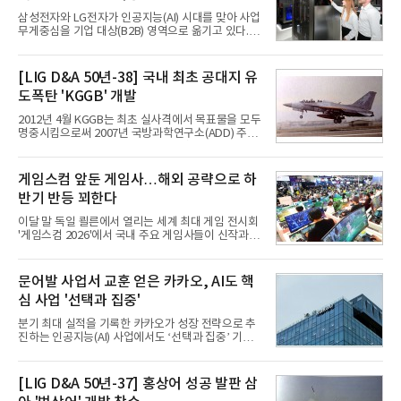
삼성전자와 LG전자가 인공지능(AI) 시대를 맞아 사업
무게중심을 기업 대상(B2B) 영역으로 옮기고 있다.
TV와 생활가전 등 전통적인 소비자 시장이 성숙기에
접어든 가운데 삼성전자는 AI 반도체를 중심으로 데
이터센터 생태계 공략을 강화하고 LG전자는 냉각솔
[LIG D&A 50년-38] 국내 최초 공대지 유
루션·전장·로봇 등 기업용 솔루션 사업 확대에 속도를
도폭탄 'KGGB' 개발
내고 있다.9일 업계에 따르면 LG전자는 2분기 생활가
전과 프리미엄 제품 경쟁력에 더해 B2B 사업 확대 효
2012년 4월 KGGB는 최초 실사격에서 목표물을 모두
과로 수익성을 방어한 반면 삼성전자는 디바이스경험
명중시킴으로써 2007년 국방과학연구소(ADD) 주관
(DX) 부문의 TV·생활가전 수익성이 악화됐다. 대신 삼
으로 시작된 KGGB 개발사업에 LIG넥스원은 시제업
성은 AI 메모리 등 반도체 사업을 중심으로 새로운 성
체로 참여했다. 체계개발에는 총 400여억 원의 개발
장 동력을 확보하는 데 집중하고 있다.LG전자는 B2B
비와 62개월의 기간이 소요됐다. 한국형 GPS 유도폭
게임스컴 앞둔 게임사…해외 공략으로 하
사업 확대
탄 KGGB(Korea GPS Guided Bomb)는 국내 최초
반기 반등 꾀한다
의 공대지 유도폭탄으로 2012년에 최종 전투용 적합
판정을 받았다.우리 공군이 운용하는 모든 전투기에
이달 말 독일 쾰른에서 열리는 세계 최대 게임 전시회
탑재할 수 있는 KGGB는 일반목적폭탄(General
'게임스컴 2026'에서 국내 주요 게임사들이 신작과 글
Purpose Bomb)에 장착하여 운용토록 개발됐다.이
로벌 전략을 공개한다. 상반기 게임사들의 실적이 업
는 현재 군에서 보유하고 있는 상당량의 일반목적폭
체별로 엇갈린 가운데 하반기 신작 흥행과 해외 시장
탄을 활용하기 위한 취지였다.항공기에 장착된 KGGB
성과가 실적을 좌우할 핵심 변수로 떠오르고 있다.8일
문어발 사업서 교훈 얻은 카카오, AI도 핵
는 조종사가 휴대하는 명령통신장치(PDU, P
업계에 따르면 올해 상반기 게임업계는 기업별 성적
심 사업 '선택과 집중'
표가 크게 갈렸다. 대표적으로 크래프톤은 'PUBG: 배
틀그라운드'의 안정적인 성장에 힘입어 상반기 연결
분기 최대 실적을 기록한 카카오가 성장 전략으로 추
기준 매출 2조6616억원, 영업이익 9725억원으로 역
진하는 인공지능(AI) 사업에서도 ‘선택과 집중’ 기조
대 최대 실적을 기록했다. 엔씨도 올해 출시한 '아이온
를 강화하고 있다. 경쟁사들이 AI 데이터센터 등 인프
2' 등에 힘입어 호실적을 거둘 것으로 전망된다.반면
라 투자에 나서는 것과 달리, 카카오는 ‘카카오톡’이
넷마블은 2분기 매출이 증가했지만 영업이익은 전년
라는 플랫폼 경쟁력을 활용한 AI 에이전트 서비스에
[LIG D&A 50년-37] 홍상어 성공 발판 삼
동기 대
집중하는 전략이다. 과거 무리한 사업 확장 과정에서