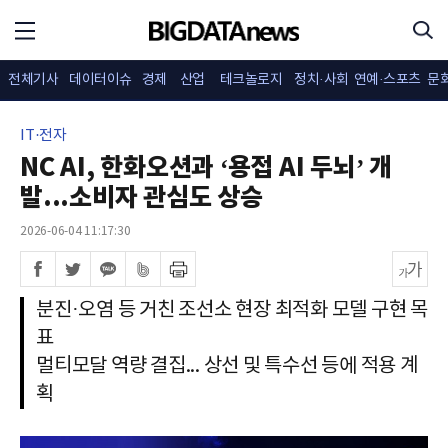
전체기사
데이터이슈
경제
산업
테크놀로지
정치·사회
연예·스포츠
문
IT·전자
NC AI, 한화오션과 ‘용접 AI 두뇌’ 개
발...소비자 관심도 상승
2026-06-04 11:17:30
분진·오염 등 거친 조선소 현장 최적화 모델 구현 목
표
멀티모달 역량 결집... 상선 및 특수선 등에 적용 계
획