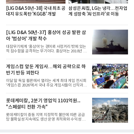
[LIG D&A 50년-38] 국내 최초 공
삼성은 AI칩, LG는 냉각…전자업
대지 유도폭탄 'KGGB' 개발
계 성장축 'AI 인프라'로 이동
[LIG D&A 50년-37] 홍상어 성공 발판 삼
아 '범상어' 개발 착수
대잠무기체계 ‘홍상어’는 경어뢰 사정거리 밖에 있는
적 잠수함을 공격하는 무기이다. 홍상어는 2010년 넥
스원퓨처 시절 진해하우스에서 최초 생산돼 전력화가
이뤄졌다. 이후 2012년 한국형 구축함(KDX-1) 이상
의 함정에 실전 배치됐다.그해 7월 해군은 동해상에서
게임스컴 앞둔 게임사…해외 공략으로 하
성능 검증을 위해 홍상어 시험발사를 실시했다. 이때
반기 반등 꾀한다
홍상어가 목표 지점에서 입수한 후 표적을 타격하지
못하고 물속에서 멈춰버리는 예상 밖의 일이 벌어졌
이달 말 독일 쾰른에서 열리는 세계 최대 게임 전시회
다. 2차 품질확인 사격 시험에서도 만족스러운 결과를
'게임스컴 2026'에서 국내 주요 게임사들이 신작과 글
얻지 못했다. 완벽한 신뢰성 확보를 위해 LIG넥스원은
로벌 전략을 공개한다. 상반기 게임사들의 실적이 업
국방과학연구소(ADD) 테스크포스(TF)와 합심해 본
체별로 엇갈린 가운데 하반기 신작 흥행과 해외 시장
격적인 개선 작업에 착수했다.홍상어 유도탄의 모든
성과가 실적을 좌우할 핵심 변수로 떠오르고 있다.8일
롯데케미칼, 2분기 영업익 1101억원...
분야를
업계에 따르면 올해 상반기 게임업계는 기업별 성적
"스페셜티 전환 가속"
표가 크게 갈렸다. 대표적으로 크래프톤은 'PUBG: 배
틀그라운드'의 안정적인 성장에 힘입어 상반기 연결
롯데케미칼이 중동 지역 지정학적 불안에 따른 공급
기준 매출 2조6616억원, 영업이익 9725억원으로 역
망 불확실성 지속에도 생산 운영 최적화와 수익성 중
대 최대 실적을 기록했다. 엔씨도 올해 출시한 '아이온
심의 사업 운영을 통해 전분기에 이어 흑자 기조를 이
2' 등에 힘입어 호실적을 거둘 것으로 전망된다.반면
어갔다.롯데케미칼이 2026년 2분기 연결 기준 매출
넷마블은 2분기 매출이 증가했지만 영업이익은 전년
액 5조6864억원, 영업이익 1101억원을 기록했다고 7