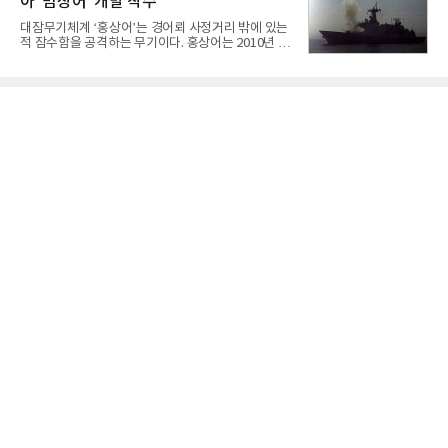
아 '범상어' 개발 착수
겪었던 시행착오를 되풀이하지 않고 핵심 역량에 집
중하겠다는 취지로 풀이된다.7일 업계에 따르면 카카
대잠무기체계 ‘홍상어’는 경어뢰 사정거리 밖에 있는
오는 올해 2분기 연결 기준 매출 2조985억원, 영업이
적 잠수함을 공격하는 무기이다. 홍상어는 2010년 넥
익 2770억원을 기록했다. 전년 동기 대비 매출과 영업
스원퓨처 시절 진해하우스에서 최초 생산돼 전력화가
이익은 각각 9%, 36% 증가해 모두 분기 기준 역대
이뤄졌다. 이후 2012년 한국형 구축함(KDX-1) 이상
최대치다. 상반기 기준 매출은 4조405억원, 영업이익
의 함정에 실전 배치됐다.그해 7월 해군은 동해상에서
은 4884억
성능 검증을 위해 홍상어 시험발사를 실시했다. 이때
홍상어가 목표 지점에서 입수한 후 표적을 타격하지
못하고 물속에서 멈춰버리는 예상 밖의 일이 벌어졌
다. 2차 품질확인 사격 시험에서도 만족스러운 결과를
얻지 못했다. 완벽한 신뢰성 확보를 위해 LIG넥스원은
국방과학연구소(ADD) 테스크포스(TF)와 합심해 본
격적인 개선 작업에 착수했다.홍상어 유도탄의 모든
분야를