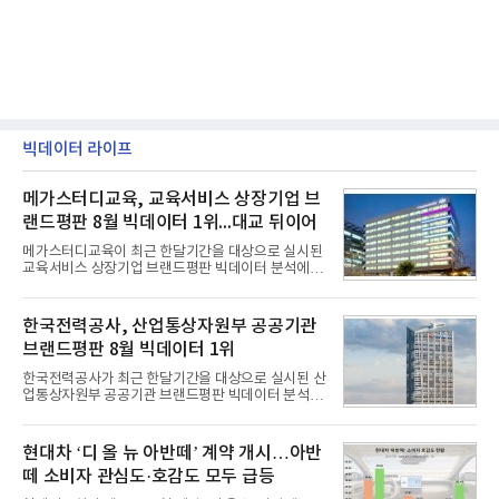
빅데이터 라이프
메가스터디교육, 교육서비스 상장기업 브
랜드평판 8월 빅데이터 1위...대교 뒤이어
메가스터디교육이 최근 한달기간을 대상으로 실시된
교육서비스 상장기업 브랜드평판 빅데이터 분석에서
1위를 차지했다. 대교와 디지털대상이 뒤를 이었다.7
일 한국기업평판연구소(소장 구창환)는 국내 교육서
비스 상장기업 브랜드를 대상으로 지난 7월 7일부터
한국전력공사, 산업통상자원부 공공기관
8월 7일까지 수집된 소비자 빅데이터 10,074,233건
브랜드평판 8월 빅데이터 1위
을 분석한 결과, 메가스터디교육이 브랜드평판지수
1,710,926을 기록하며 8월 1위에 올랐다고 밝혔다.
한국전력공사가 최근 한달기간을 대상으로 실시된 산
분석에 활용된 빅데이터는 지난 7월(9,491,206건) 대
업통상자원부 공공기관 브랜드평판 빅데이터 분석에
비 6.14% 증가한 수치로, 교육서비스 상장기업 브랜
서 1위를 차지했다. 한국가스공사와 한국수력원자력
드에 대한 소비자 관심이 확대됐다.연구소에 따르면 8
이 순으로 뒤를 이었다.7일 한국기업평판연구소(소장
월 교육서비스 상장기업 브랜드평판 순위는 메가스터
구창환)는 산업통상자원부 공공기관 41개 브랜드를
현대차 ‘디 올 뉴 아반떼’ 계약 개시…아반
디교육, 대교, 디지
대상으로 지난 7월 7일부터 8월 7일까지 수집된 소비
떼 소비자 관심도·호감도 모두 급등
자 빅데이터 91,102,549건을 분석한 결과, 한국전력
공사가 브랜드평판지수 10,670,633을 기록하며 8월