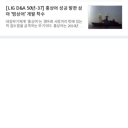
라 투자에 나서는 것과 달리, 카카오는 ‘카카오톡’이
넷마블은 2분기 매출이 증가했지만 영업이익은 전년
라는 플랫폼 경쟁력을 활용한 AI 에이전트 서비스에
[LIG D&A 50년-37] 홍상어 성공 발판 삼
동기 대
집중하는 전략이다. 과거 무리한 사업 확장 과정에서
아 '범상어' 개발 착수
겪었던 시행착오를 되풀이하지 않고 핵심 역량에 집
중하겠다는 취지로 풀이된다.7일 업계에 따르면 카카
대잠무기체계 ‘홍상어’는 경어뢰 사정거리 밖에 있는
오는 올해 2분기 연결 기준 매출 2조985억원, 영업이
적 잠수함을 공격하는 무기이다. 홍상어는 2010년 넥
익 2770억원을 기록했다. 전년 동기 대비 매출과 영업
스원퓨처 시절 진해하우스에서 최초 생산돼 전력화가
이익은 각각 9%, 36% 증가해 모두 분기 기준 역대
이뤄졌다. 이후 2012년 한국형 구축함(KDX-1) 이상
최대치다. 상반기 기준 매출은 4조405억원, 영업이익
의 함정에 실전 배치됐다.그해 7월 해군은 동해상에서
은 4884억
성능 검증을 위해 홍상어 시험발사를 실시했다. 이때
홍상어가 목표 지점에서 입수한 후 표적을 타격하지
못하고 물속에서 멈춰버리는 예상 밖의 일이 벌어졌
다. 2차 품질확인 사격 시험에서도 만족스러운 결과를
얻지 못했다. 완벽한 신뢰성 확보를 위해 LIG넥스원은
국방과학연구소(ADD) 테스크포스(TF)와 합심해 본
격적인 개선 작업에 착수했다.홍상어 유도탄의 모든
분야를