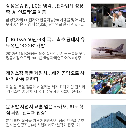
삼성은 AI칩, LG는 냉각…전자업계 성장
축 'AI 인프라'로 이동
삼성전자와 LG전자가 인공지능(AI) 시대를 맞아 사업
무게중심을 기업 대상(B2B) 영역으로 옮기고 있다.
TV와 생활가전 등 전통적인 소비자 시장이 성숙기에
접어든 가운데 삼성전자는 AI 반도체를 중심으로 데
이터센터 생태계 공략을 강화하고 LG전자는 냉각솔
[LIG D&A 50년-38] 국내 최초 공대지 유
루션·전장·로봇 등 기업용 솔루션 사업 확대에 속도를
도폭탄 'KGGB' 개발
내고 있다.9일 업계에 따르면 LG전자는 2분기 생활가
전과 프리미엄 제품 경쟁력에 더해 B2B 사업 확대 효
2012년 4월 KGGB는 최초 실사격에서 목표물을 모두
과로 수익성을 방어한 반면 삼성전자는 디바이스경험
명중시킴으로써 2007년 국방과학연구소(ADD) 주관
(DX) 부문의 TV·생활가전 수익성이 악화됐다. 대신 삼
으로 시작된 KGGB 개발사업에 LIG넥스원은 시제업
성은 AI 메모리 등 반도체 사업을 중심으로 새로운 성
체로 참여했다. 체계개발에는 총 400여억 원의 개발
장 동력을 확보하는 데 집중하고 있다.LG전자는 B2B
비와 62개월의 기간이 소요됐다. 한국형 GPS 유도폭
게임스컴 앞둔 게임사…해외 공략으로 하
사업 확대
탄 KGGB(Korea GPS Guided Bomb)는 국내 최초
반기 반등 꾀한다
의 공대지 유도폭탄으로 2012년에 최종 전투용 적합
판정을 받았다.우리 공군이 운용하는 모든 전투기에
이달 말 독일 쾰른에서 열리는 세계 최대 게임 전시회
탑재할 수 있는 KGGB는 일반목적폭탄(General
'게임스컴 2026'에서 국내 주요 게임사들이 신작과 글
Purpose Bomb)에 장착하여 운용토록 개발됐다.이
로벌 전략을 공개한다. 상반기 게임사들의 실적이 업
는 현재 군에서 보유하고 있는 상당량의 일반목적폭
체별로 엇갈린 가운데 하반기 신작 흥행과 해외 시장
탄을 활용하기 위한 취지였다.항공기에 장착된 KGGB
성과가 실적을 좌우할 핵심 변수로 떠오르고 있다.8일
문어발 사업서 교훈 얻은 카카오, AI도 핵
는 조종사가 휴대하는 명령통신장치(PDU, P
업계에 따르면 올해 상반기 게임업계는 기업별 성적
심 사업 '선택과 집중'
표가 크게 갈렸다. 대표적으로 크래프톤은 'PUBG: 배
틀그라운드'의 안정적인 성장에 힘입어 상반기 연결
분기 최대 실적을 기록한 카카오가 성장 전략으로 추
기준 매출 2조6616억원, 영업이익 9725억원으로 역
진하는 인공지능(AI) 사업에서도 ‘선택과 집중’ 기조
대 최대 실적을 기록했다. 엔씨도 올해 출시한 '아이온
를 강화하고 있다. 경쟁사들이 AI 데이터센터 등 인프
2' 등에 힘입어 호실적을 거둘 것으로 전망된다.반면