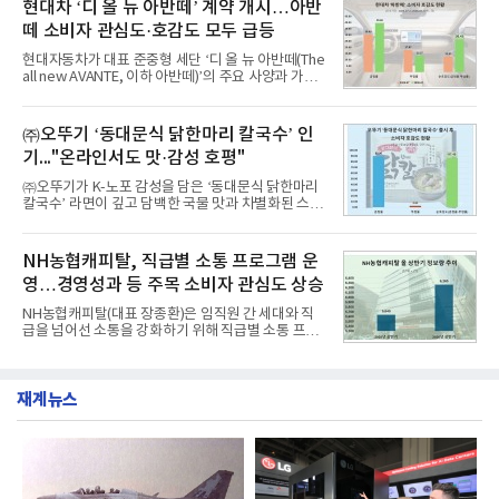
구창환)는 산업통상자원부 공공기관 41개 브랜드를
현대차 ‘디 올 뉴 아반떼’ 계약 개시…아반
디교육, 대교, 디지
대상으로 지난 7월 7일부터 8월 7일까지 수집된 소비
떼 소비자 관심도·호감도 모두 급등
자 빅데이터 91,102,549건을 분석한 결과, 한국전력
공사가 브랜드평판지수 10,670,633을 기록하며 8월
현대자동차가 대표 준중형 세단 ‘디 올 뉴 아반떼(The
1위에 올랐다고 밝혔다. 분석에 활용된 빅데이터는 지
all new AVANTE, 이하 아반떼)’의 주요 사양과 가격
난 7월(88,893,823건) 대비 2.48% 증가한 수치다.연
을 공개하고 5일부터 계약을 시작한다고 밝혔다.아반
구소에 따르면 8월 산업통상자원부 공공기관 브랜드
떼는 6년 만에 선보이는 8세대 완전변경 모델로, ▲정
평판 30위 순위는 한국전력공사, 한국가스공사, 한국
교한 선과 면을 중심으로 완성한 파격적인 디자인 ▲
㈜오뚜기 ‘동대문식 닭한마리 칼국수’ 인
수력원자력, 한국석
과거 중형 세단 수준으로 확대된 차체 제원 ▲글로벌
기..."온라인서도 맛·감성 호평"
최고 수준의 안전성 ▲성능과 효율을 동시에 높인 주
행 완성도 ▲첨단 편의 및 디지털 사양 적용 등을 통해
㈜오뚜기가 K-노포 감성을 담은 ‘동대문식 닭한마리
글로벌 준중형 세단의 새로운 기준을 세웠다.아반떼
칼국수’ 라면이 깊고 담백한 국물 맛과 차별화된 스토
는 가솔린 2.0과 1.6 하이브리드 두 가지 파워트레인
리로 출시 초기부터 높은 인기를 얻고 있다고 4일 밝
과 모던, 프리미엄, 인스퍼레이션 세 가지 트림으로
혔다.‘동대문식 닭한마리 칼국수’는 예상을 뛰어넘는
운영된다.◆ 디자인·공간·안전·성능 전반에서 차급을
소비자 호응에 힘입어 지난 7월 13일 첫 선을 보인 지
NH농협캐피탈, 직급별 소통 프로그램 운
넘
단 18일 만에 누적 판매량 50만 개를 돌파하는 성과를
영…경영성과 등 주목 소비자 관심도 상승
거두었다.이번 신제품은 개발진이 전국의 닭한마리
전문점을 직접 찾아 다니며 최적의 육수 비율을 완성
NH농협캐피탈(대표 장종환)은 임직원 간 세대와 직
했다. 자극적이지 않으면서도 깊은 닭육수에 마늘의
급을 넘어선 소통을 강화하기 위해 직급별 소통 프로
개운한 풍미를 더했으며, 국물이 잘 배어들면서도 쫄
그램'너하(NH)고, 나하(NH)고, NH GO!'를 지난 27일
깃한 식감이 살아있는 칼국수 면발을 정교하게 구현
부터 30일까지 서울 원센티널 NH농협캐피탈타워 22
했다는게 회사측의 설명이다.실제 현장 시식 행사에
층에서 운영했다고 31일 밝혔다.이번 프로그램은 경
서도
재계뉴스
영지원부 홍보팀과 2026년 새로이(e)＊가 공동 주관
했으며, ▲팀장·부장(7.27), ▲계장·주임(7.28), ▲과
장·차장(7.29), ▲대리(7.30) 등 직급별로 총 4회에 걸
쳐 진행됐다.참고로 새로이(e)는 NH농협캐피탈 MZ
세대들로(과장~계장) 구성된 자율 참여조직으로, 조
직문화 혁신과 업무 효율성 향상을 위한 다양한 활동
을 추진하며,새로운 변화와 이로운 영향력을 조직전