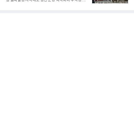
망 불확실성 지속에도 생산 운영 최적화와 수익성 중
대 최대 실적을 기록했다. 엔씨도 올해 출시한 '아이온
심의 사업 운영을 통해 전분기에 이어 흑자 기조를 이
2' 등에 힘입어 호실적을 거둘 것으로 전망된다.반면
어갔다.롯데케미칼이 2026년 2분기 연결 기준 매출
넷마블은 2분기 매출이 증가했지만 영업이익은 전년
액 5조6864억원, 영업이익 1101억원을 기록했다고 7
동기 대
일 밝혔다. 사업별로는 기초화학 부문(롯데케미칼 기
초소재사업·LC타이탄·LC USA·롯데대산석화)이 매
출 3조9403억원, 영업이익 23억원을 기록했다. 정기
보수 영향과 원료 가격 변동에 따른 래깅 효과로 전분
기 대비 수익성은 둔화됐지만 흑자 전환 흐름을 유지
했다.첨단소재 부문은 매출 1조1551억원, 영업이익
1325억원을 기록했다. 주요 제품의 스프레드 확대와
우호적인 환율 효과