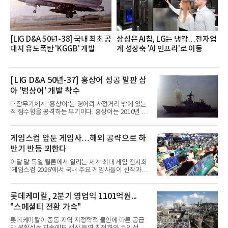
반에 전파하는 역할
[LIG D&A 50년-38] 국내 최초 공
삼성은 AI칩, LG는 냉각…전자업
대지 유도폭탄 'KGGB' 개발
계 성장축 'AI 인프라'로 이동
[LIG D&A 50년-37] 홍상어 성공 발판 삼
아 '범상어' 개발 착수
대잠무기체계 ‘홍상어’는 경어뢰 사정거리 밖에 있는
적 잠수함을 공격하는 무기이다. 홍상어는 2010년 넥
스원퓨처 시절 진해하우스에서 최초 생산돼 전력화가
이뤄졌다. 이후 2012년 한국형 구축함(KDX-1) 이상
의 함정에 실전 배치됐다.그해 7월 해군은 동해상에서
게임스컴 앞둔 게임사…해외 공략으로 하
성능 검증을 위해 홍상어 시험발사를 실시했다. 이때
반기 반등 꾀한다
홍상어가 목표 지점에서 입수한 후 표적을 타격하지
못하고 물속에서 멈춰버리는 예상 밖의 일이 벌어졌
이달 말 독일 쾰른에서 열리는 세계 최대 게임 전시회
다. 2차 품질확인 사격 시험에서도 만족스러운 결과를
'게임스컴 2026'에서 국내 주요 게임사들이 신작과 글
얻지 못했다. 완벽한 신뢰성 확보를 위해 LIG넥스원은
로벌 전략을 공개한다. 상반기 게임사들의 실적이 업
국방과학연구소(ADD) 테스크포스(TF)와 합심해 본
체별로 엇갈린 가운데 하반기 신작 흥행과 해외 시장
격적인 개선 작업에 착수했다.홍상어 유도탄의 모든
성과가 실적을 좌우할 핵심 변수로 떠오르고 있다.8일
롯데케미칼, 2분기 영업익 1101억원...
분야를
업계에 따르면 올해 상반기 게임업계는 기업별 성적
"스페셜티 전환 가속"
표가 크게 갈렸다. 대표적으로 크래프톤은 'PUBG: 배
틀그라운드'의 안정적인 성장에 힘입어 상반기 연결
롯데케미칼이 중동 지역 지정학적 불안에 따른 공급
기준 매출 2조6616억원, 영업이익 9725억원으로 역