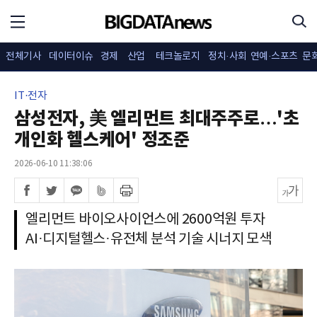
전체기사
데이터이슈
경제
산업
테크놀로지
정치·사회
연예·스포츠
문
IT·전자
삼성전자, 美 엘리먼트 최대주주로…'초
개인화 헬스케어' 정조준
2026-06-10 11:38:06
엘리먼트 바이오사이언스에 2600억원 투자
AI·디지털헬스·유전체 분석 기술 시너지 모색