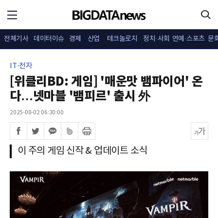
전체기사
데이터이슈
경제
산업
테크놀로지
정치·사회
연예·스포츠
문
IT·전자
[위클리BD: 게임] '매운맛 뱀파이어' 온
다…넷마블 '뱀피르' 출시 外
2025-08-02 06:30:00
이 주의 게임 신작 & 업데이트 소식