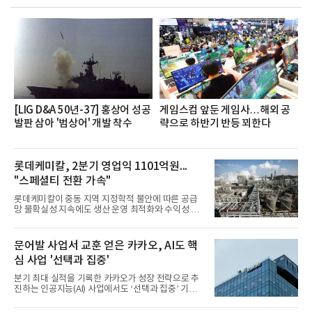
했으며, ▲팀장·부장(7.27), ▲계장·주임(7.28), ▲과
장·차장(7.29), ▲대리(7.30) 등 직급별로 총 4회에 걸
쳐 진행됐다.참고로 새로이(e)는 NH농협캐피탈 MZ
세대들로(과장~계장) 구성된 자율 참여조직으로, 조
직문화 혁신과 업무 효율성 향상을 위한 다양한 활동
을 추진하며,새로운 변화와 이로운 영향력을 조직전
반에 전파하는 역할
[LIG D&A 50년-37] 홍상어 성공
게임스컴 앞둔 게임사…해외 공
발판 삼아 '범상어' 개발 착수
략으로 하반기 반등 꾀한다
롯데케미칼, 2분기 영업익 1101억원...
"스페셜티 전환 가속"
롯데케미칼이 중동 지역 지정학적 불안에 따른 공급
망 불확실성 지속에도 생산 운영 최적화와 수익성 중
심의 사업 운영을 통해 전분기에 이어 흑자 기조를 이
어갔다.롯데케미칼이 2026년 2분기 연결 기준 매출
액 5조6864억원, 영업이익 1101억원을 기록했다고 7
문어발 사업서 교훈 얻은 카카오, AI도 핵
일 밝혔다. 사업별로는 기초화학 부문(롯데케미칼 기
심 사업 '선택과 집중'
초소재사업·LC타이탄·LC USA·롯데대산석화)이 매
출 3조9403억원, 영업이익 23억원을 기록했다. 정기
분기 최대 실적을 기록한 카카오가 성장 전략으로 추
보수 영향과 원료 가격 변동에 따른 래깅 효과로 전분
진하는 인공지능(AI) 사업에서도 ‘선택과 집중’ 기조
기 대비 수익성은 둔화됐지만 흑자 전환 흐름을 유지
를 강화하고 있다. 경쟁사들이 AI 데이터센터 등 인프
했다.첨단소재 부문은 매출 1조1551억원, 영업이익
라 투자에 나서는 것과 달리, 카카오는 ‘카카오톡’이