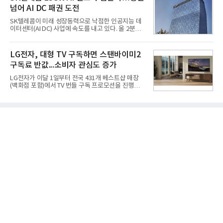
집중하는 전략이다. 과거 무리한 사업 확장 과정에서
넘어 AI DC 패권 도전
겪었던 시행착오를 되풀이하지 않고 핵심 역량에 집
중하겠다는 취지로 풀이된다.7일 업계에 따르면 카카
SK텔레콤이 미래 성장동력으로 낙점한 인공지능 데
오는 올해 2분기 연결 기준 매출 2조985억원, 영업이
이터센터(AI DC) 사업에 속도를 내고 있다. 올 2분기
익 2770억원을 기록했다. 전년 동기 대비 매출과 영업
AI 데이터센터 매출이 90% 이상 급증한 데 이어, 오
이익은 각각 9%, 36% 증가해 모두 분기 기준 역대
는 2035년까지 총 15GW(기가와트) 규모의 AI DC를
최대치다. 상반기 기준 매출은 4조405억원, 영업이익
구축하겠다는 대형 청사진을 제시하면서다. 이에 따
LG전자, 대형 TV 구독하면 스탠바이미2
은 4884억
라 경쟁 구도 역시 이동통신사인 KT, LG유플러스를
구독료 반값...소비자 관심도 증가
넘어 네이버, 삼성SDS 등 IT 인프라 기업으로 확장되
고 있다.7일 SK텔레콤에 따르면 회사는 올해 2분기
LG전자가 이달 1일부터 전국 431개 베스트샵 매장
연결 기준 매출 4조 3591억원, 영업이익 5660억원을
(백화점 포함)에서 TV 번들 구독 프로모션을 진행하고
기록했다. 매출은 전년 동기 대비 0.5%, 영업이익은
있다. 대형 TV 구독 시 스탠바이미2 구독료를 반값 할
67.3% 증가한 수치다. AI DC 사업의 성장에 더해 수
인해주는 프로모션이다.대상 제품은 65·77·83형 올
익성 중심 경영, 그리고 지난해 발생한 일회성 비용에
레드, 75·86·100형 마이크로 RGB, 75·86형 미니
따른 기저효과가 실
RGB 등 거실용 TV로 인기가 높은 베스트셀러 TV 20
개 모델이며, 동시 구독 계약 시 스탠바이미2(모델명
27LX6TPGA) 구독료를 50% 할인 받을 수 있다. 프로
모션 대상 모델과 혜택, 구독료 등 프로모션 세부 사항
은 베스트샵 판매 매니저에게 문의하면 자세히 안내
받을 수 있다.LG TV를 구독으로 이용하면 최대 6년까
지 구독 계약기간 내 무상 A/S를 받을 수 있으며, 이사
등으로 이전