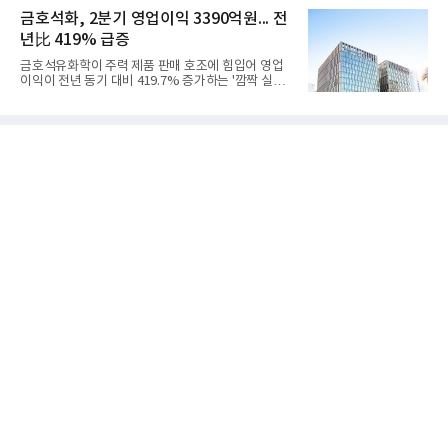
1325억원을 기록했다. 주요 제품의 스프레드 확대와
라는 플랫폼 경쟁력을 활용한 AI 에이전트 서비스에
금호석화, 2분기 영업이익 3390억원... 전
우호적인 환율 효과
집중하는 전략이다. 과거 무리한 사업 확장 과정에서
년比 419% 급증
겪었던 시행착오를 되풀이하지 않고 핵심 역량에 집
중하겠다는 취지로 풀이된다.7일 업계에 따르면 카카
금호석유화학이 주력 제품 판매 호조에 힘입어 영업
오는 올해 2분기 연결 기준 매출 2조985억원, 영업이
이익이 전년 동기 대비 419.7% 증가하는 '깜짝 실
익 2770억원을 기록했다. 전년 동기 대비 매출과 영업
적'을 냈다. 금호석유화학은 연결 기준 올해 2분기 영
이익은 각각 9%, 36% 증가해 모두 분기 기준 역대
업이익이 3390억원으로 지난해 동기보다 419.7% 증
최대치다. 상반기 기준 매출은 4조405억원, 영업이익
가한 것으로 잠정 집계됐다고 7일 공시했다.매출은 2
은 4884억
조2682억원으로 지난해 동기 대비 27.9% 증가했다.
순이익은 3004억원으로 420.4% 늘었다.이번 호실적
은 주력 제품인 NB라텍스와 합성수지 판매 호조가 견
인한 것으로 풀이된다. 미국의 중국산 의료용 고무장
갑 관세 인상 이후 동남아 장갑업체의 가동률이 높아
지면서 NB라텍스 수요가 증가했고, 원재료인 부타디
엔(BD) 가격 상승분을 제품 가격에 반영하면서 수익
성이 개선됐다.금호석유