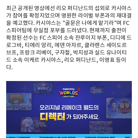
최근 공개된 영상에선 리오 퍼디난드의 섭외로 카시야스
가 참여를 확정지었으며 영원한 라이벌 부폰과의 재대결
을 예고했다. 카시야스는 "골문은 나에게 맡기라"며 FC
스피어팀에 무실점 포부를 드러냈다. 현재까지 출전이
확정된 선수는 FC 스피어 소속 잔루이지 부폰, 디디에 드
로그바, 티에리 앙리, 에덴 아자르, 클라렌스 세이도르
브프, 프랑크 리베이, 구자철, 박지성과 실드 유나이티
드 소속 이케르 카시야스, 리오 퍼디난드, 이영표 등이
다.