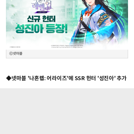
ⓒ넷마블
◆넷마블 '나혼렙: 어라이즈'에 SSR 헌터 '성진아' 추가