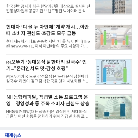
1,710,926을 기록하며 8월 1위에 올랐다고 밝혔다.
한국전력공사가 최근 한달기간을 대상으로 실시된 산
분석에 활용된 빅데이터는 지난 7월(9,491,206건) 대
업통상자원부 공공기관 브랜드평판 빅데이터 분석에
비 6.14% 증가한 수치로, 교육서비스 상장기업 브랜
서 1위를 차지했다. 한국가스공사와 한국수력원자력
드에 대한 소비자 관심이 확대됐다.연구소에 따르면 8
이 순으로 뒤를 이었다.7일 한국기업평판연구소(소장
월 교육서비스 상장기업 브랜드평판 순위는 메가스터
구창환)는 산업통상자원부 공공기관 41개 브랜드를
현대차 ‘디 올 뉴 아반떼’ 계약 개시…아반
디교육, 대교, 디지
대상으로 지난 7월 7일부터 8월 7일까지 수집된 소비
떼 소비자 관심도·호감도 모두 급등
자 빅데이터 91,102,549건을 분석한 결과, 한국전력
공사가 브랜드평판지수 10,670,633을 기록하며 8월
현대자동차가 대표 준중형 세단 ‘디 올 뉴 아반떼(The
1위에 올랐다고 밝혔다. 분석에 활용된 빅데이터는 지
all new AVANTE, 이하 아반떼)’의 주요 사양과 가격
난 7월(88,893,823건) 대비 2.48% 증가한 수치다.연
을 공개하고 5일부터 계약을 시작한다고 밝혔다.아반
구소에 따르면 8월 산업통상자원부 공공기관 브랜드
떼는 6년 만에 선보이는 8세대 완전변경 모델로, ▲정
평판 30위 순위는 한국전력공사, 한국가스공사, 한국
교한 선과 면을 중심으로 완성한 파격적인 디자인 ▲
㈜오뚜기 ‘동대문식 닭한마리 칼국수’ 인
수력원자력, 한국석
과거 중형 세단 수준으로 확대된 차체 제원 ▲글로벌
기..."온라인서도 맛·감성 호평"
최고 수준의 안전성 ▲성능과 효율을 동시에 높인 주
행 완성도 ▲첨단 편의 및 디지털 사양 적용 등을 통해
㈜오뚜기가 K-노포 감성을 담은 ‘동대문식 닭한마리
글로벌 준중형 세단의 새로운 기준을 세웠다.아반떼
칼국수’ 라면이 깊고 담백한 국물 맛과 차별화된 스토
는 가솔린 2.0과 1.6 하이브리드 두 가지 파워트레인
리로 출시 초기부터 높은 인기를 얻고 있다고 4일 밝
과 모던, 프리미엄, 인스퍼레이션 세 가지 트림으로
혔다.‘동대문식 닭한마리 칼국수’는 예상을 뛰어넘는
운영된다.◆ 디자인·공간·안전·성능 전반에서 차급을
소비자 호응에 힘입어 지난 7월 13일 첫 선을 보인 지
NH농협캐피탈, 직급별 소통 프로그램 운
넘
단 18일 만에 누적 판매량 50만 개를 돌파하는 성과를
영…경영성과 등 주목 소비자 관심도 상승
거두었다.이번 신제품은 개발진이 전국의 닭한마리
전문점을 직접 찾아 다니며 최적의 육수 비율을 완성
NH농협캐피탈(대표 장종환)은 임직원 간 세대와 직
했다. 자극적이지 않으면서도 깊은 닭육수에 마늘의
급을 넘어선 소통을 강화하기 위해 직급별 소통 프로
개운한 풍미를 더했으며, 국물이 잘 배어들면서도 쫄
그램'너하(NH)고, 나하(NH)고, NH GO!'를 지난 27일
깃한 식감이 살아있는 칼국수 면발을 정교하게 구현
부터 30일까지 서울 원센티널 NH농협캐피탈타워 22
했다는게 회사측의 설명이다.실제 현장 시식 행사에
층에서 운영했다고 31일 밝혔다.이번 프로그램은 경
서도
재계뉴스
영지원부 홍보팀과 2026년 새로이(e)＊가 공동 주관