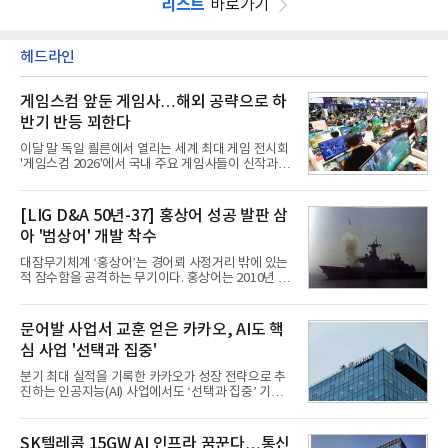
리스트
바로가기
헤드라인
게임스컴 앞둔 게임사…해외 공략으로 하
반기 반등 꾀한다
이달 말 독일 쾰른에서 열리는 세계 최대 게임 전시회
'게임스컴 2026'에서 국내 주요 게임사들이 신작과 글
로벌 전략을 공개한다. 상반기 게임사들의 실적이 업
체별로 엇갈린 가운데 하반기 신작 흥행과 해외 시장
성과가 실적을 좌우할 핵심 변수로 떠오르고 있다.8일
[LIG D&A 50년-37] 홍상어 성공 발판 삼
업계에 따르면 올해 상반기 게임업계는 기업별 성적
아 '범상어' 개발 착수
표가 크게 갈렸다. 대표적으로 크래프톤은 'PUBG: 배
틀그라운드'의 안정적인 성장에 힘입어 상반기 연결
대잠무기체계 ‘홍상어’는 경어뢰 사정거리 밖에 있는
기준 매출 2조6616억원, 영업이익 9725억원으로 역
적 잠수함을 공격하는 무기이다. 홍상어는 2010년 넥
대 최대 실적을 기록했다. 엔씨도 올해 출시한 '아이온
스원퓨처 시절 진해하우스에서 최초 생산돼 전력화가
2' 등에 힘입어 호실적을 거둘 것으로 전망된다.반면
이뤄졌다. 이후 2012년 한국형 구축함(KDX-1) 이상
넷마블은 2분기 매출이 증가했지만 영업이익은 전년
의 함정에 실전 배치됐다.그해 7월 해군은 동해상에서
문어발 사업서 교훈 얻은 카카오, AI도 핵
동기 대
성능 검증을 위해 홍상어 시험발사를 실시했다. 이때
심 사업 '선택과 집중'
홍상어가 목표 지점에서 입수한 후 표적을 타격하지
못하고 물속에서 멈춰버리는 예상 밖의 일이 벌어졌
분기 최대 실적을 기록한 카카오가 성장 전략으로 추
다. 2차 품질확인 사격 시험에서도 만족스러운 결과를
진하는 인공지능(AI) 사업에서도 ‘선택과 집중’ 기조
얻지 못했다. 완벽한 신뢰성 확보를 위해 LIG넥스원은
를 강화하고 있다. 경쟁사들이 AI 데이터센터 등 인프
국방과학연구소(ADD) 테스크포스(TF)와 합심해 본
라 투자에 나서는 것과 달리, 카카오는 ‘카카오톡’이
격적인 개선 작업에 착수했다.홍상어 유도탄의 모든
라는 플랫폼 경쟁력을 활용한 AI 에이전트 서비스에
SK텔레콤 15GW AI 인프라 꿈꾼다…통신
분야를