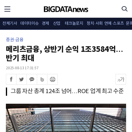
전체기사
데이터이슈
경제
산업
테크놀로지
정치·사회
연예·스포츠
문
증권·금융
메리츠금융, 상반기 순익 1조3584억…
반기 최대
2025-08-13 17:31:57
그룹 자산 총계 124조 넘어…ROE 업계 최고 수준