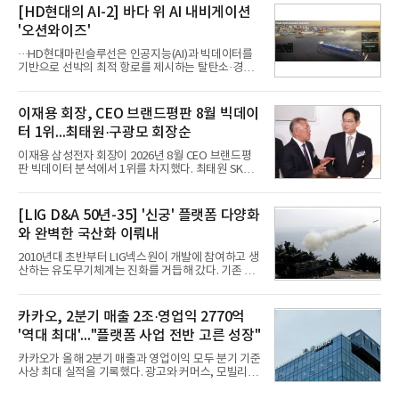
축으로 만들겠다는 구상이다.정신아 카카오 대표는 6
[HD현대의 AI-2] 바다 위 AI 내비게이션
일 열린 2분기 실적 발표 컨퍼런스콜에서 "AI는 톡비
'오션와이즈'
즈 성장 재점화의 핵심이자 주요 매출원으로 자리 잡
을 것"이라며 이같은 AI 사업 전략을 공개했다. 카카
···HD현대마린슬루선은 인공지능(AI)과 빅데이터를
오는 이날 함께 발표한 2분기 연결 매출이 전년 동기
기반으로 선박의 최적 항로를 제시하는 탈탄소·경제
대비 9% 증가한 2조985억원, 영업이익은 36% 늘어
운항 솔루션 ‘오션와이즈’를 운영하고 있다. 별도의
난 2770억원이라고 밝혔다. 매출과 영업이익 모두 분
장비 설치 없이 일고리즘 만으로 선박의 탄소 배출량
기 기준 역대 최대치다. 카카오는 플랫폼 부문 매출이
을 모니터링 및 예측하며, 연료 소비를 최소화하는 운
이재용 회장, CEO 브랜드평판 8월 빅데이
17% 증가하
항 가이드라인을 제공한다.오션와이즈의 핵심 기능은
터 1위...최태원·구광모 회장순
CI(탄소집약도지수) 실시간 관리 예측, 시 기반 최적
항로 추천, 선단 관리 등이다. HD현대오일뱅크와의
이재용 삼성전자 회장이 2026년 8월 CEO 브랜드평
실증에서는 총 13개 구간, 10만6000km 항해를 통해
판 빅데이터 분석에서 1위를 차지했다. 최태원 SK그
평균 5.3%의 연료 질감 효과를 입증했다. 이는 연간 1
룹 회장과 구광모 LG그룹 회장이 뒤를 이었다.6일 한
만t의 연료를 사용하는 선박 1척 기준 약 3억5000만
국기업평판연구소(소장 구창환)는 빅데이터뉴스와
원의 비용 절감에 해당한다.주목할 점은 오션와이즈
함께 60명의 CEO 브랜드를 대상으로 2026년 7월 6
[LIG D&A 50년-35] '신궁' 플랫폼 다양화
의 핵심
일부터 8월 6일까지 수집된 소비자 빅데이터
와 완벽한 국산화 이뤄내
7,395,735건을 분석한 결과, 삼성 이재용 회장이 브
랜드평판지수 1,984,715를 기록하며 8월 1위에 올랐
2010년대 초반부터 LIG넥스원이 개발에 참여하고 생
다고 밝혔다. 분석에 활용된 빅데이터는 지난 7월
산하는 유도무기체계는 진화를 거듭해 갔다. 기존 무
(14,233,797건) 대비 48.04% 감소한 수치다.8월
기체계에 기반한 새로운 기능이 추가되기도 하고, 활
CEO 브랜드평판 30위 순위는 이재용, 최태원, 정의
용도가 떨어지는 재래식 무기를 새롭게 활용하는 방
선, 구광모, 신동빈, 박현주, 이해진, 정원주, 함영주,
안이 강구됐다. 또 핵심 구성품 국산화를 통해 수출상
카카오, 2분기 매출 2조·영업익 2770억
김승연, 이재현, 강호동, 김범수, 양종
의 제약을 해소하고자 노력했다. 이러한 LIG넥스원의
'역대 최대'..."플랫폼 사업 전반 고른 성장"
신기술 개발 성과가 집약된 무기체계가 바로 휴대용
지대공 유도무기 ‘신궁’이다.신궁은 이미 2009년 수
카카오가 올해 2분기 매출과 영업이익 모두 분기 기준
출을 위한 개량형 멀티런처 개발을 완료함으로써 기
사상 최대 실적을 기록했다. 광고와 커머스, 모빌리
능 다양화와 계열화 가능성을 선보인 바 있었다. 이번
티, 페이 등 플랫폼 사업이 고르게 성장하며 실적을 견
엔 기존 K-30 30mm 대공포 비호 체계에 신궁을 장착