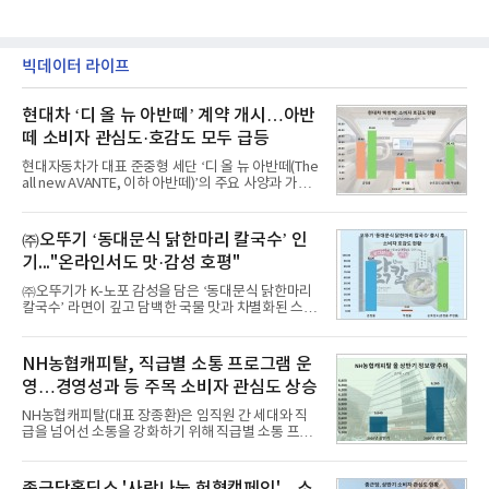
빅데이터 라이프
현대차 ‘디 올 뉴 아반떼’ 계약 개시…아반
떼 소비자 관심도·호감도 모두 급등
현대자동차가 대표 준중형 세단 ‘디 올 뉴 아반떼(The
all new AVANTE, 이하 아반떼)’의 주요 사양과 가격
을 공개하고 5일부터 계약을 시작한다고 밝혔다.아반
떼는 6년 만에 선보이는 8세대 완전변경 모델로, ▲정
교한 선과 면을 중심으로 완성한 파격적인 디자인 ▲
㈜오뚜기 ‘동대문식 닭한마리 칼국수’ 인
과거 중형 세단 수준으로 확대된 차체 제원 ▲글로벌
기..."온라인서도 맛·감성 호평"
최고 수준의 안전성 ▲성능과 효율을 동시에 높인 주
행 완성도 ▲첨단 편의 및 디지털 사양 적용 등을 통해
㈜오뚜기가 K-노포 감성을 담은 ‘동대문식 닭한마리
글로벌 준중형 세단의 새로운 기준을 세웠다.아반떼
칼국수’ 라면이 깊고 담백한 국물 맛과 차별화된 스토
는 가솔린 2.0과 1.6 하이브리드 두 가지 파워트레인
리로 출시 초기부터 높은 인기를 얻고 있다고 4일 밝
과 모던, 프리미엄, 인스퍼레이션 세 가지 트림으로
혔다.‘동대문식 닭한마리 칼국수’는 예상을 뛰어넘는
운영된다.◆ 디자인·공간·안전·성능 전반에서 차급을
소비자 호응에 힘입어 지난 7월 13일 첫 선을 보인 지
NH농협캐피탈, 직급별 소통 프로그램 운
넘
단 18일 만에 누적 판매량 50만 개를 돌파하는 성과를
영…경영성과 등 주목 소비자 관심도 상승
거두었다.이번 신제품은 개발진이 전국의 닭한마리
전문점을 직접 찾아 다니며 최적의 육수 비율을 완성
NH농협캐피탈(대표 장종환)은 임직원 간 세대와 직
했다. 자극적이지 않으면서도 깊은 닭육수에 마늘의
급을 넘어선 소통을 강화하기 위해 직급별 소통 프로
개운한 풍미를 더했으며, 국물이 잘 배어들면서도 쫄
그램'너하(NH)고, 나하(NH)고, NH GO!'를 지난 27일
깃한 식감이 살아있는 칼국수 면발을 정교하게 구현
부터 30일까지 서울 원센티널 NH농협캐피탈타워 22
했다는게 회사측의 설명이다.실제 현장 시식 행사에
층에서 운영했다고 31일 밝혔다.이번 프로그램은 경
서도