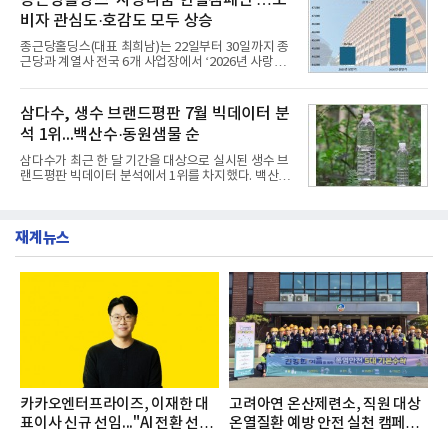
종근당홀딩스 '사랑나눔 헌혈캠페인'…소
영지원부 홍보팀과 2026년 새로이(e)＊가 공동 주관
비자 관심도·호감도 모두 상승
했으며, ▲팀장·부장(7.27), ▲계장·주임(7.28), ▲과
장·차장(7.29), ▲대리(7.30) 등 직급별로 총 4회에 걸
종근당홀딩스(대표 최희남)는 22일부터 30일까지 종
쳐 진행됐다.참고로 새로이(e)는 NH농협캐피탈 MZ
근당과 계열사 전국 6개 사업장에서 ‘2026년 사랑나
세대들로(과장~계장) 구성된 자율 참여조직으로, 조
눔 헌혈캠페인’을 실시했다고 31일 밝혔다.이번 캠페
직문화 혁신과 업무 효율성 향상을 위한 다양한 활동
인은 장마와 폭염, 여름휴가 등으로 헌혈 참여가 줄어
을 추진하며,새로운 변화와 이로운 영향력을 조직전
드는 시기에 안정적 혈액 수급에 기여하고 생명나눔
삼다수, 생수 브랜드평판 7월 빅데이터 분
반에 전파하는 역할
문화를 확산하기 위해 마련됐다.캠페인은 종근당 천
석 1위...백산수·동원샘물 순
안공장을 시작으로 ▲효종연구소 ▲종근당바이오 안
산공장 ▲경보제약 아산본사 ▲종근당건강 당진공장
삼다수가 최근 한 달 기간을 대상으로 실시된 생수 브
▲종근당 본사 등 전국 6개 사업장에서 릴레이 방식
랜드평판 빅데이터 분석에서 1위를 차지했다. 백산수
으로 이어졌다.캠페인 기간에는 임직원의 참여를 독
와 동원샘물이 뒤를 이었다.31일 한국기업평판연구
려하기 위해 헌혈 퀴즈와 행운 복권 등 다양한 이벤트
소(소장 구창환)는 국내 소비자들에게 사랑받는 21개
도 진행했다.종근당홀딩스는 임직원들이 기부한 헌혈
생수 브랜드를 대상으로 지난 6월 30일부터 7월 31일
증을 한국백혈병
재계뉴스
까지 수집된 소비자 빅데이터 3,702,555건을 분석한
결과, 삼다수가 브랜드평판지수 1,594,583을 기록하
며 7월 1위에 올랐다고 밝혔다. 분석에 활용된 빅데이
터는 지난 4월(3,435,836건) 대비 7.76% 증가한 수
치다.연구소에 따르면 7월 생수 브랜드평판 순위는 삼
다수, 백산수, 동원샘물, 스파클, 아이시스, 에비앙,
몽베스트, 크리스탈, 풀무원샘물, 평창수, 지리산수,
진로 석수,
카카오엔터프라이즈, 이재한 대
고려아연 온산제련소, 직원 대상
표이사 신규 선임..."AI 전환 선
온열질환 예방 안전 실천 캠페인
도"
실시