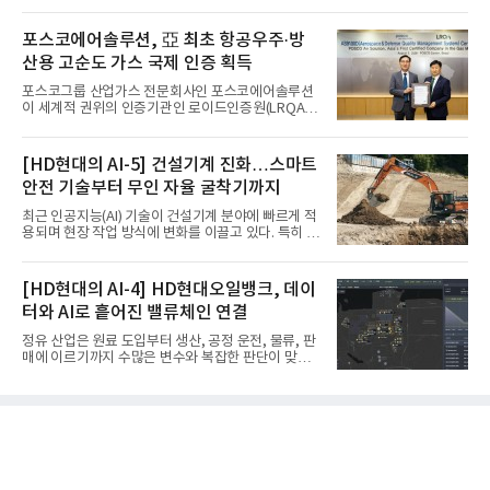
포스코에어솔루션, 亞 최초 항공우주·방
산용 고순도 가스 국제 인증 획득
포스코그룹 산업가스 전문회사인 포스코에어솔루션
이 세계적 권위의 인증기관인 로이드인증원(LRQA)
으로부터 아시아 지역 최초로 항공우주 및 방산용 고
순도 희귀가스 제조 분야 국제공인 인증인 ‘항공우주·
방산 품질경영시스템(AS9100D)’을 획득했다.포스코
[HD현대의 AI-5] 건설기계 진화…스마트
에어솔루션은 6일 서울 포스코센터에서 김대연 포스
안전 기술부터 무인 자율 굴착기까지
코에어솔루션 대표, 이일형 로이드인증원(LRQA) 한
국지사 대표 등이 참석한 가운데 ‘항공우주·방산 품질
최근 인공지능(AI) 기술이 건설기계 분야에 빠르게 적
경영시스템(AS9100D)’ 인증수여식을 가졌다고 밝혔
용되며 현장 작업 방식에 변화를 이끌고 있다. 특히 무
다.포스코에어솔루션이 획득한 AS9100D는 국제 품
인 자율화 기술은 작업 효율을 획기적으로 높이며 스
질경영시스템 표준(ISO 9001)을 기반으로 항공우주
마트 건설 현장 구현을 앞당기고 있다.HD현대사이트
및 방위산업의 엄격한 특수 요구사항을 반영한 글로
솔루션은 최근 스위스 건설 현장에서 무인 자율 굴착
[HD현대의 AI-4] HD현대오일뱅크, 데이
벌 표준이다. 특히 미세
기를 투입했다. 실제 공사를 진행한 것은 처음으로, 건
터와 AI로 흩어진 밸류체인 연결
설장비 자율화 기술의 새로운 이정표를 제시했다.이
번에 투입된 무인 자율 굴착기는 유럽 대형 건설그룹
정유 산업은 원료 도입부터 생산, 공정 운전, 물류, 판
키바그(KIBAG)의 스위스 투겐 지역 건설 프로젝트에
매에 이르기까지 수많은 변수와 복잡한 판단이 맞물
서 깊이 3m, 폭 12m, 길이 1km 규모의 토목 공사를
리는 구조를 갖고 있다. 작은 변화 하나가 전체 수익성
수행할 예정이다. 해당 장비에는 HD건설기계의 22t
과 운영 효율에 직접적인 영향을 미치는 만큼, 데이터
급 굴착기를 기반으로 HD현대사이트솔루션의 스마
를 얼마나 빠르고 정확하게 연결하고 활용하느냐가
트 굴착기 플랫폼
기업경쟁력을 좌우하는 핵심 요소로 떠오르고 있다.
이러한 환경 속에서 HD현대오일뱅크는 인공지능(AI)
을 단순한 업무 자동화 도구로 보지 않고, 정유사의 밸
류체인(Value Chain) 전반을 연결하고 최적화하는 핵
심 기반으로 활용하고 있다.원유 선택과 도입, 생산계