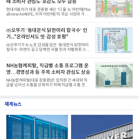
떼 소비자 관심도·호감도 모두 급등
자 빅데이터 91,102,549건을 분석한 결과, 한국전력
공사가 브랜드평판지수 10,670,633을 기록하며 8월
현대자동차가 대표 준중형 세단 ‘디 올 뉴 아반떼(The
1위에 올랐다고 밝혔다. 분석에 활용된 빅데이터는 지
all new AVANTE, 이하 아반떼)’의 주요 사양과 가격
난 7월(88,893,823건) 대비 2.48% 증가한 수치다.연
을 공개하고 5일부터 계약을 시작한다고 밝혔다.아반
구소에 따르면 8월 산업통상자원부 공공기관 브랜드
떼는 6년 만에 선보이는 8세대 완전변경 모델로, ▲정
평판 30위 순위는 한국전력공사, 한국가스공사, 한국
교한 선과 면을 중심으로 완성한 파격적인 디자인 ▲
㈜오뚜기 ‘동대문식 닭한마리 칼국수’ 인
수력원자력, 한국석
과거 중형 세단 수준으로 확대된 차체 제원 ▲글로벌
기..."온라인서도 맛·감성 호평"
최고 수준의 안전성 ▲성능과 효율을 동시에 높인 주
행 완성도 ▲첨단 편의 및 디지털 사양 적용 등을 통해
㈜오뚜기가 K-노포 감성을 담은 ‘동대문식 닭한마리
글로벌 준중형 세단의 새로운 기준을 세웠다.아반떼
칼국수’ 라면이 깊고 담백한 국물 맛과 차별화된 스토
는 가솔린 2.0과 1.6 하이브리드 두 가지 파워트레인
리로 출시 초기부터 높은 인기를 얻고 있다고 4일 밝
과 모던, 프리미엄, 인스퍼레이션 세 가지 트림으로
혔다.‘동대문식 닭한마리 칼국수’는 예상을 뛰어넘는
운영된다.◆ 디자인·공간·안전·성능 전반에서 차급을
소비자 호응에 힘입어 지난 7월 13일 첫 선을 보인 지
NH농협캐피탈, 직급별 소통 프로그램 운
넘
단 18일 만에 누적 판매량 50만 개를 돌파하는 성과를
영…경영성과 등 주목 소비자 관심도 상승
거두었다.이번 신제품은 개발진이 전국의 닭한마리
전문점을 직접 찾아 다니며 최적의 육수 비율을 완성
NH농협캐피탈(대표 장종환)은 임직원 간 세대와 직
했다. 자극적이지 않으면서도 깊은 닭육수에 마늘의
급을 넘어선 소통을 강화하기 위해 직급별 소통 프로
개운한 풍미를 더했으며, 국물이 잘 배어들면서도 쫄
그램'너하(NH)고, 나하(NH)고, NH GO!'를 지난 27일
깃한 식감이 살아있는 칼국수 면발을 정교하게 구현
부터 30일까지 서울 원센티널 NH농협캐피탈타워 22
했다는게 회사측의 설명이다.실제 현장 시식 행사에
층에서 운영했다고 31일 밝혔다.이번 프로그램은 경
서도
재계뉴스
영지원부 홍보팀과 2026년 새로이(e)＊가 공동 주관
했으며, ▲팀장·부장(7.27), ▲계장·주임(7.28), ▲과
장·차장(7.29), ▲대리(7.30) 등 직급별로 총 4회에 걸
쳐 진행됐다.참고로 새로이(e)는 NH농협캐피탈 MZ
세대들로(과장~계장) 구성된 자율 참여조직으로, 조
직문화 혁신과 업무 효율성 향상을 위한 다양한 활동
을 추진하며,새로운 변화와 이로운 영향력을 조직전
반에 전파하는 역할