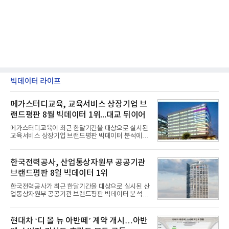
빅데이터 라이프
메가스터디교육, 교육서비스 상장기업 브
랜드평판 8월 빅데이터 1위...대교 뒤이어
메가스터디교육이 최근 한달기간을 대상으로 실시된
교육서비스 상장기업 브랜드평판 빅데이터 분석에서
1위를 차지했다. 대교와 디지털대상이 뒤를 이었다.7
일 한국기업평판연구소(소장 구창환)는 국내 교육서
비스 상장기업 브랜드를 대상으로 지난 7월 7일부터
한국전력공사, 산업통상자원부 공공기관
8월 7일까지 수집된 소비자 빅데이터 10,074,233건
브랜드평판 8월 빅데이터 1위
을 분석한 결과, 메가스터디교육이 브랜드평판지수
1,710,926을 기록하며 8월 1위에 올랐다고 밝혔다.
한국전력공사가 최근 한달기간을 대상으로 실시된 산
분석에 활용된 빅데이터는 지난 7월(9,491,206건) 대
업통상자원부 공공기관 브랜드평판 빅데이터 분석에
비 6.14% 증가한 수치로, 교육서비스 상장기업 브랜
서 1위를 차지했다. 한국가스공사와 한국수력원자력
드에 대한 소비자 관심이 확대됐다.연구소에 따르면 8
이 순으로 뒤를 이었다.7일 한국기업평판연구소(소장
월 교육서비스 상장기업 브랜드평판 순위는 메가스터
구창환)는 산업통상자원부 공공기관 41개 브랜드를
현대차 ‘디 올 뉴 아반떼’ 계약 개시…아반
디교육, 대교, 디지
대상으로 지난 7월 7일부터 8월 7일까지 수집된 소비