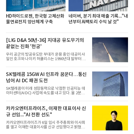
HD하이드로젠, 한국형 고체산화
네이버, 분기 최대 매출 기록..."내
물연료전지 양산체계 구축
년부터 AI팩토리 수익 날 것"
[LIG D&A 50년-36] 지대공 유도무기의
끝없는 진화 '천궁'
우리 공군의 방공유도탄 부대가 운용 중인 대공미사
일인 호크와 나이키 허큘리스는 1990년대 말부터 성
능 면에서 한계를 보이기 시작했다. 이에 따라 정부는
기존 미사일체계를 대체할 중고도 및 중거리 대공미
사일을 개발하기로 결정했다.처음 KM-SAM 사업으로
SK텔레콤 15GW AI 인프라 꿈꾼다…통신
불린 이 사업의 명칭은 호크(Iron Hawk, 철매)를 대체
넘어 AI DC 패권 도전
한다는 의미에서 ‘철매Ⅱ’ 로 정해졌다. 철매Ⅱ 개발
사업은 미사일체계 완성 후인 2011년 ‘천궁(天弓)’으
SK텔레콤이 미래 성장동력으로 낙점한 인공지능 데
로 다시 장비명이 바뀌었다. 17개 업체와 관련 기관이
이터센터(AI DC) 사업에 속도를 내고 있다. 올 2분기
참여한 가운데 LIG 넥스원은 탐색 개발에서 체계개발
AI 데이터센터 매출이 90% 이상 급증한 데 이어, 오
완료까지 모든 과정에 참여했다. 1976년 호크 미사일
는 2035년까지 총 15GW(기가와트) 규모의 AI DC를
창정비 업체로 출발했던 회사가 호크 대체 유도무기
구축하겠다는 대형 청사진을 제시하면서다. 이에 따
카카오엔터프라이즈, 이재한 대표이사 신
인 천궁
라 경쟁 구도 역시 이동통신사인 KT, LG유플러스를
규 선임..."AI 전환 선도"
넘어 네이버, 삼성SDS 등 IT 인프라 기업으로 확장되
고 있다.7일 SK텔레콤에 따르면 회사는 올해 2분기
카카오엔터프라이즈가 6일 임시 주주총회와 이사회
연결 기준 매출 4조 3591억원, 영업이익 5660억원을
를 열고 이재한 대표이사를 신규 선임했다고 밝혔다.
기록했다. 매출은 전년 동기 대비 0.5%, 영업이익은
이 신임 대표는 기술에 대한 이해를 바탕으로 카카오
67.3% 증가한 수치다. AI DC 사업의 성장에 더해 수