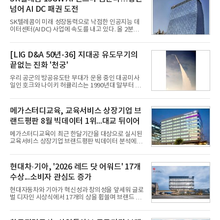
넘어 AI DC 패권 도전
SK텔레콤이 미래 성장동력으로 낙점한 인공지능 데
이터센터(AI DC) 사업에 속도를 내고 있다. 올 2분기
AI 데이터센터 매출이 90% 이상 급증한 데 이어, 오
는 2035년까지 총 15GW(기가와트) 규모의 AI DC를
구축하겠다는 대형 청사진을 제시하면서다. 이에 따
[LIG D&A 50년-36] 지대공 유도무기의
라 경쟁 구도 역시 이동통신사인 KT, LG유플러스를
끝없는 진화 '천궁'
넘어 네이버, 삼성SDS 등 IT 인프라 기업으로 확장되
고 있다.7일 SK텔레콤에 따르면 회사는 올해 2분기
우리 공군의 방공유도탄 부대가 운용 중인 대공미사
연결 기준 매출 4조 3591억원, 영업이익 5660억원을
일인 호크와 나이키 허큘리스는 1990년대 말부터 성
기록했다. 매출은 전년 동기 대비 0.5%, 영업이익은
능 면에서 한계를 보이기 시작했다. 이에 따라 정부는
67.3% 증가한 수치다. AI DC 사업의 성장에 더해 수
기존 미사일체계를 대체할 중고도 및 중거리 대공미
익성 중심 경영, 그리고 지난해 발생한 일회성 비용에
사일을 개발하기로 결정했다.처음 KM-SAM 사업으로
메가스터디교육, 교육서비스 상장기업 브
따른 기저효과가 실
불린 이 사업의 명칭은 호크(Iron Hawk, 철매)를 대체
랜드평판 8월 빅데이터 1위...대교 뒤이어
한다는 의미에서 ‘철매Ⅱ’ 로 정해졌다. 철매Ⅱ 개발
사업은 미사일체계 완성 후인 2011년 ‘천궁(天弓)’으
메가스터디교육이 최근 한달기간을 대상으로 실시된
로 다시 장비명이 바뀌었다. 17개 업체와 관련 기관이
교육서비스 상장기업 브랜드평판 빅데이터 분석에서
참여한 가운데 LIG 넥스원은 탐색 개발에서 체계개발
1위를 차지했다. 대교와 디지털대상이 뒤를 이었다.7
완료까지 모든 과정에 참여했다. 1976년 호크 미사일
일 한국기업평판연구소(소장 구창환)는 국내 교육서
창정비 업체로 출발했던 회사가 호크 대체 유도무기
비스 상장기업 브랜드를 대상으로 지난 7월 7일부터
현대차·기아, '2026 레드 닷 어워드' 17개
인 천궁
8월 7일까지 수집된 소비자 빅데이터 10,074,233건
수상...소비자 관심도 증가
을 분석한 결과, 메가스터디교육이 브랜드평판지수
1,710,926을 기록하며 8월 1위에 올랐다고 밝혔다.
현대자동차와 기아가 혁신성과 창의성을 앞세워 글로
분석에 활용된 빅데이터는 지난 7월(9,491,206건) 대
벌 디자인 시상식에서 17개의 상을 휩쓸며 브랜드 경
비 6.14% 증가한 수치로, 교육서비스 상장기업 브랜
쟁력을 다시 한번 입증했다.현대자동차·기아는 '2026
드에 대한 소비자 관심이 확대됐다.연구소에 따르면 8
레드 닷 어워드: 브랜드 & 커뮤니케이션 디자인 부문
월 교육서비스 상장기업 브랜드평판 순위는 메가스터
(Red Dot Design Award: Brand &