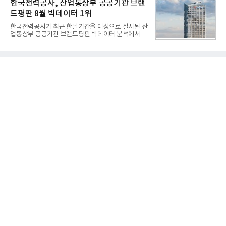
한국전력공사, 산업통상부 공공기관 브랜
디교육, 대교, 디지
Communication Design)'에서 최우수상 2개, 본상
드평판 8월 빅데이터 1위
15개를 수상했다고 7일 밝혔다.'레드 닷 어워드'는 독
일 iF, 미국 IDEA와 함께 세계 3대 디자인 시상식으로
한국전력공사가 최근 한달기간을 대상으로 실시된 산
손꼽히는 세계 최대 규모의 디자인 공모전이다. 독일
업통상부 공공기관 브랜드평판 빅데이터 분석에서 1
노르트라인 베스트팔렌 디자인센터(Design
위를 차지했다. 한국가스공사와 한국수력원자력이 순
Zentrum Nordrhein Westfalen)가 주관해 매년 ▲
으로 뒤를 이었다.7일 한국기업평판연구소(소장 구창
제품 디자인 ▲브랜드 & 커뮤니케이션 디자인 ▲디
환)는 산업통상부 공공기관 41개 브랜드를 대상으로
자인 콘셉트 각 부문에서 우수한
지난 7월 7일부터 8월 7일까지 수집된 소비자 빅데이
터 91,102,549건을 분석한 결과, 한국전력공사가 브
랜드평판지수 10,670,633을 기록하며 8월 1위에 올
랐다고 밝혔다. 분석에 활용된 빅데이터는 지난 7월
(88,893,823건) 대비 2.48% 증가한 수치다.연구소에
따르면 8월 산업통상부 공공기관 브랜드평판 30위 순
위는 한국전력공사, 한국가스공사, 한국수력원자력,
한국석유공사, 한전