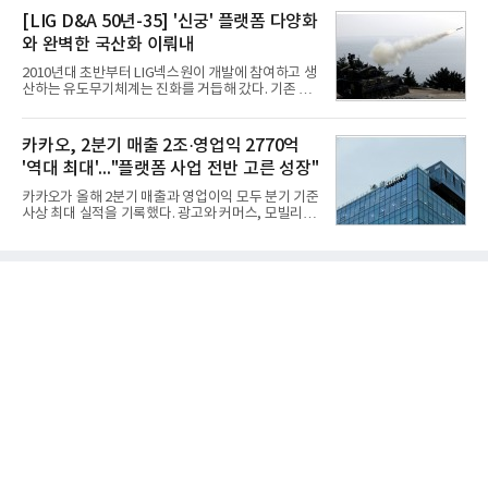
원의 비용 절감에 해당한다.주목할 점은 오션와이즈
함께 60명의 CEO 브랜드를 대상으로 2026년 7월 6
[LIG D&A 50년-35] '신궁' 플랫폼 다양화
의 핵심
일부터 8월 6일까지 수집된 소비자 빅데이터
와 완벽한 국산화 이뤄내
7,395,735건을 분석한 결과, 삼성 이재용 회장이 브
랜드평판지수 1,984,715를 기록하며 8월 1위에 올랐
2010년대 초반부터 LIG넥스원이 개발에 참여하고 생
다고 밝혔다. 분석에 활용된 빅데이터는 지난 7월
산하는 유도무기체계는 진화를 거듭해 갔다. 기존 무
(14,233,797건) 대비 48.04% 감소한 수치다.8월
기체계에 기반한 새로운 기능이 추가되기도 하고, 활
CEO 브랜드평판 30위 순위는 이재용, 최태원, 정의
용도가 떨어지는 재래식 무기를 새롭게 활용하는 방
선, 구광모, 신동빈, 박현주, 이해진, 정원주, 함영주,
안이 강구됐다. 또 핵심 구성품 국산화를 통해 수출상
카카오, 2분기 매출 2조·영업익 2770억
김승연, 이재현, 강호동, 김범수, 양종
의 제약을 해소하고자 노력했다. 이러한 LIG넥스원의
'역대 최대'..."플랫폼 사업 전반 고른 성장"
신기술 개발 성과가 집약된 무기체계가 바로 휴대용
지대공 유도무기 ‘신궁’이다.신궁은 이미 2009년 수
카카오가 올해 2분기 매출과 영업이익 모두 분기 기준
출을 위한 개량형 멀티런처 개발을 완료함으로써 기
사상 최대 실적을 기록했다. 광고와 커머스, 모빌리
능 다양화와 계열화 가능성을 선보인 바 있었다. 이번
티, 페이 등 플랫폼 사업이 고르게 성장하며 실적을 견
엔 기존 K-30 30mm 대공포 비호 체계에 신궁을 장착
인했다.카카오는 6일 연결 기준 올해 2분기 매출 2조
하는 개량사업, 일명 ‘비호복합’ 프로젝트가 2009년
985억원, 영업이익 2770억원을 기록했다고 밝혔다.
부터 진행됐
전년 동기 대비 매출은 9%, 영업이익은 36% 늘어난
수치다. 전년 동기 실적과 증가율은 카카오게임즈와
카카오헬스케어 관련 손익을 중단영업손익으로 반영
한 기준으로 산출됐다. 지난해 2분기 매출은 1조9175
억원, 영업이익은 2039억원이었다.플랫폼 부문 매출
은 1조2303억원으로 전년 동기 대비 17% 증가했다.
카카오톡 내 광고와 커머스 사업을 아우르는 톡비즈
매출은 6432억원