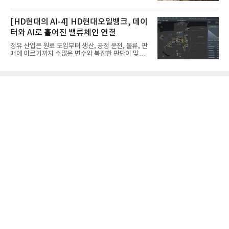
인 자율화 기술은 작업 효율을 획기적으로 높이며 스
질경영시스템 표준(ISO 9001)을 기반으로 항공우주
마트 건설 현장 구현을 앞당기고 있다.HD현대사이트
및 방위산업의 엄격한 특수 요구사항을 반영한 글로
솔루션은 최근 스위스 건설 현장에서 무인 자율 굴착
[HD현대의 AI-4] HD현대오일뱅크, 데이
벌 표준이다. 특히 미세
기를 투입했다. 실제 공사를 진행한 것은 처음으로, 건
터와 AI로 흩어진 밸류체인 연결
설장비 자율화 기술의 새로운 이정표를 제시했다.이
번에 투입된 무인 자율 굴착기는 유럽 대형 건설그룹
정유 산업은 원료 도입부터 생산, 공정 운전, 물류, 판
키바그(KIBAG)의 스위스 투겐 지역 건설 프로젝트에
매에 이르기까지 수많은 변수와 복잡한 판단이 맞물
서 깊이 3m, 폭 12m, 길이 1km 규모의 토목 공사를
리는 구조를 갖고 있다. 작은 변화 하나가 전체 수익성
수행할 예정이다. 해당 장비에는 HD건설기계의 22t
과 운영 효율에 직접적인 영향을 미치는 만큼, 데이터
급 굴착기를 기반으로 HD현대사이트솔루션의 스마
를 얼마나 빠르고 정확하게 연결하고 활용하느냐가
트 굴착기 플랫폼
기업경쟁력을 좌우하는 핵심 요소로 떠오르고 있다.
이러한 환경 속에서 HD현대오일뱅크는 인공지능(AI)
을 단순한 업무 자동화 도구로 보지 않고, 정유사의 밸
류체인(Value Chain) 전반을 연결하고 최적화하는 핵
심 기반으로 활용하고 있다.원유 선택과 도입, 생산계
획, 제품 운영, 물류와 수급, 공정 운전에 이르기까지
각 업무를 개별적으로 바라보는 것이 아니라, 하나의
흐름