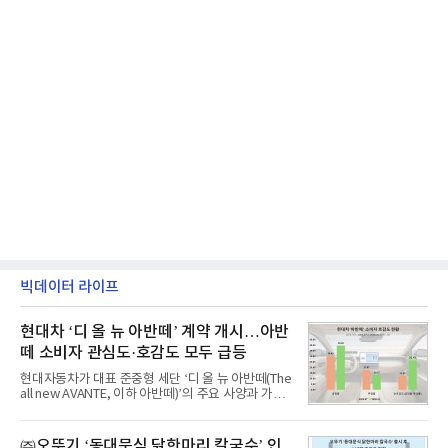
빅데이터 라이프
현대차 ‘디 올 뉴 아반떼’ 계약 개시…아반
떼 소비자 관심도·호감도 모두 급등
현대자동차가 대표 준중형 세단 ‘디 올 뉴 아반떼(The
all new AVANTE, 이하 아반떼)’의 주요 사양과 가격
을 공개하고 5일부터 계약을 시작한다고 밝혔다.아반
떼는 6년 만에 선보이는 8세대 완전변경 모델로, ▲정
교한 선과 면을 중심으로 완성한 파격적인 디자인 ▲
㈜오뚜기 ‘동대문식 닭한마리 칼국수’ 인