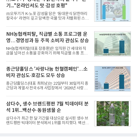
과거 중형 세단 수준으로 확대된 차체 제원 ▲글로벌
기..."온라인서도 맛·감성 호평"
최고 수준의 안전성 ▲성능과 효율을 동시에 높인 주
행 완성도 ▲첨단 편의 및 디지털 사양 적용 등을 통해
㈜오뚜기가 K-노포 감성을 담은 ‘동대문식 닭한마리
글로벌 준중형 세단의 새로운 기준을 세웠다.아반떼
칼국수’ 라면이 깊고 담백한 국물 맛과 차별화된 스토
는 가솔린 2.0과 1.6 하이브리드 두 가지 파워트레인
리로 출시 초기부터 높은 인기를 얻고 있다고 4일 밝
과 모던, 프리미엄, 인스퍼레이션 세 가지 트림으로
혔다.‘동대문식 닭한마리 칼국수’는 예상을 뛰어넘는
운영된다.◆ 디자인·공간·안전·성능 전반에서 차급을
소비자 호응에 힘입어 지난 7월 13일 첫 선을 보인 지
NH농협캐피탈, 직급별 소통 프로그램 운
넘
단 18일 만에 누적 판매량 50만 개를 돌파하는 성과를
영…경영성과 등 주목 소비자 관심도 상승
거두었다.이번 신제품은 개발진이 전국의 닭한마리
전문점을 직접 찾아 다니며 최적의 육수 비율을 완성
NH농협캐피탈(대표 장종환)은 임직원 간 세대와 직
했다. 자극적이지 않으면서도 깊은 닭육수에 마늘의
급을 넘어선 소통을 강화하기 위해 직급별 소통 프로
개운한 풍미를 더했으며, 국물이 잘 배어들면서도 쫄
그램'너하(NH)고, 나하(NH)고, NH GO!'를 지난 27일
깃한 식감이 살아있는 칼국수 면발을 정교하게 구현
부터 30일까지 서울 원센티널 NH농협캐피탈타워 22
했다는게 회사측의 설명이다.실제 현장 시식 행사에
층에서 운영했다고 31일 밝혔다.이번 프로그램은 경
종근당홀딩스 '사랑나눔 헌혈캠페인'…소
서도
영지원부 홍보팀과 2026년 새로이(e)＊가 공동 주관
비자 관심도·호감도 모두 상승
했으며, ▲팀장·부장(7.27), ▲계장·주임(7.28), ▲과
장·차장(7.29), ▲대리(7.30) 등 직급별로 총 4회에 걸
종근당홀딩스(대표 최희남)는 22일부터 30일까지 종
쳐 진행됐다.참고로 새로이(e)는 NH농협캐피탈 MZ
근당과 계열사 전국 6개 사업장에서 ‘2026년 사랑나
세대들로(과장~계장) 구성된 자율 참여조직으로, 조
눔 헌혈캠페인’을 실시했다고 31일 밝혔다.이번 캠페
직문화 혁신과 업무 효율성 향상을 위한 다양한 활동
인은 장마와 폭염, 여름휴가 등으로 헌혈 참여가 줄어
을 추진하며,새로운 변화와 이로운 영향력을 조직전
드는 시기에 안정적 혈액 수급에 기여하고 생명나눔
삼다수, 생수 브랜드평판 7월 빅데이터 분
반에 전파하는 역할
문화를 확산하기 위해 마련됐다.캠페인은 종근당 천
석 1위...백산수·동원샘물 순
안공장을 시작으로 ▲효종연구소 ▲종근당바이오 안
산공장 ▲경보제약 아산본사 ▲종근당건강 당진공장
삼다수가 최근 한 달 기간을 대상으로 실시된 생수 브
▲종근당 본사 등 전국 6개 사업장에서 릴레이 방식
랜드평판 빅데이터 분석에서 1위를 차지했다. 백산수
으로 이어졌다.캠페인 기간에는 임직원의 참여를 독
와 동원샘물이 뒤를 이었다.31일 한국기업평판연구
려하기 위해 헌혈 퀴즈와 행운 복권 등 다양한 이벤트
소(소장 구창환)는 국내 소비자들에게 사랑받는 21개
도 진행했다.종근당홀딩스는 임직원들이 기부한 헌혈
생수 브랜드를 대상으로 지난 6월 30일부터 7월 31일