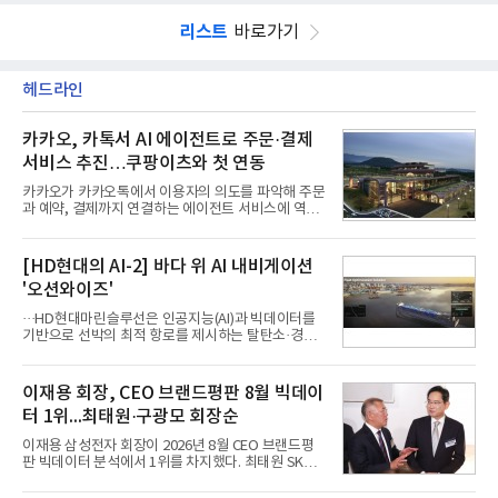
리스트
바로가기
헤드라인
카카오, 카톡서 AI 에이전트로 주문·결제
서비스 추진…쿠팡이츠와 첫 연동
카카오가 카카오톡에서 이용자의 의도를 파악해 주문
과 예약, 결제까지 연결하는 에이전트 서비스에 역량
을 집중한다. 음식 배달을 시작으로 커머스와 예약, 여
행 등으로 적용 범위를 넓혀 AI를 새로운 톡비즈 성장
축으로 만들겠다는 구상이다.정신아 카카오 대표는 6
[HD현대의 AI-2] 바다 위 AI 내비게이션
일 열린 2분기 실적 발표 컨퍼런스콜에서 "AI는 톡비
'오션와이즈'
즈 성장 재점화의 핵심이자 주요 매출원으로 자리 잡
을 것"이라며 이같은 AI 사업 전략을 공개했다. 카카
···HD현대마린슬루선은 인공지능(AI)과 빅데이터를
오는 이날 함께 발표한 2분기 연결 매출이 전년 동기
기반으로 선박의 최적 항로를 제시하는 탈탄소·경제
대비 9% 증가한 2조985억원, 영업이익은 36% 늘어
운항 솔루션 ‘오션와이즈’를 운영하고 있다. 별도의
난 2770억원이라고 밝혔다. 매출과 영업이익 모두 분
장비 설치 없이 일고리즘 만으로 선박의 탄소 배출량
기 기준 역대 최대치다. 카카오는 플랫폼 부문 매출이
을 모니터링 및 예측하며, 연료 소비를 최소화하는 운
이재용 회장, CEO 브랜드평판 8월 빅데이
17% 증가하
항 가이드라인을 제공한다.오션와이즈의 핵심 기능은
터 1위...최태원·구광모 회장순
CI(탄소집약도지수) 실시간 관리 예측, 시 기반 최적
항로 추천, 선단 관리 등이다. HD현대오일뱅크와의
이재용 삼성전자 회장이 2026년 8월 CEO 브랜드평
실증에서는 총 13개 구간, 10만6000km 항해를 통해
판 빅데이터 분석에서 1위를 차지했다. 최태원 SK그
평균 5.3%의 연료 질감 효과를 입증했다. 이는 연간 1
룹 회장과 구광모 LG그룹 회장이 뒤를 이었다.6일 한
만t의 연료를 사용하는 선박 1척 기준 약 3억5000만
국기업평판연구소(소장 구창환)는 빅데이터뉴스와