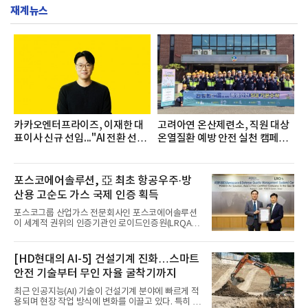
증을 한국백혈병
재계뉴스
까지 수집된 소비자 빅데이터 3,702,555건을 분석한
결과, 삼다수가 브랜드평판지수 1,594,583을 기록하
며 7월 1위에 올랐다고 밝혔다. 분석에 활용된 빅데이
터는 지난 4월(3,435,836건) 대비 7.76% 증가한 수
치다.연구소에 따르면 7월 생수 브랜드평판 순위는 삼
다수, 백산수, 동원샘물, 스파클, 아이시스, 에비앙,
몽베스트, 크리스탈, 풀무원샘물, 평창수, 지리산수,
진로 석수,
카카오엔터프라이즈, 이재한 대
고려아연 온산제련소, 직원 대상
표이사 신규 선임..."AI 전환 선
온열질환 예방 안전 실천 캠페인
도"
실시
포스코에어솔루션, 亞 최초 항공우주·방
산용 고순도 가스 국제 인증 획득
포스코그룹 산업가스 전문회사인 포스코에어솔루션
이 세계적 권위의 인증기관인 로이드인증원(LRQA)
으로부터 아시아 지역 최초로 항공우주 및 방산용 고
순도 희귀가스 제조 분야 국제공인 인증인 ‘항공우주·
방산 품질경영시스템(AS9100D)’을 획득했다.포스코
[HD현대의 AI-5] 건설기계 진화…스마트
에어솔루션은 6일 서울 포스코센터에서 김대연 포스
안전 기술부터 무인 자율 굴착기까지
코에어솔루션 대표, 이일형 로이드인증원(LRQA) 한
국지사 대표 등이 참석한 가운데 ‘항공우주·방산 품질
최근 인공지능(AI) 기술이 건설기계 분야에 빠르게 적
경영시스템(AS9100D)’ 인증수여식을 가졌다고 밝혔
용되며 현장 작업 방식에 변화를 이끌고 있다. 특히 무
다.포스코에어솔루션이 획득한 AS9100D는 국제 품