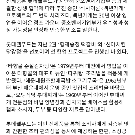
신제품은 롯데웰푸드가 지난해 중소벤처기업부 등과 체
결한 상생 협약에 따라 추진 중인 ‘식사이론×백년가게’
프로젝트의 두 번째 시리즈다. 백년가게는 30년 이상 영
업을 이어온 점포 가운데 중소벤처기업부가 우수성과 성
장 가능성을 인정해 인증한 업소를 말한다.
롯데웰푸드는 지난 2월 ‘형제송정 떡갈비’와 ‘신야치킨
닭강정’을 선보이며 첫 협업 프로젝트를 진행한 바 있다.
‘타향골 순살감자탕’은 1979년부터 대전에서 영업을 이
어온 타향골의 대표 메뉴인 ‘따귀탕’ 조리법을 적용해 개
발됐다. ‘해운대원조할매국밥 소고기무국’은 1962년부
터 부산 해운대에서 운영 중인 맛집의 조리법을 바탕으
로, ‘오뎅식당 부대찌개’는 1960년부터 이어진 부대찌
개 전문점의 비법 양념장과 김치국물 베이스를 활용해
햄과 소시지, 두부 등 다양한 재료를 담아냈다.
롯데웰푸드는 이번 신제품을 통해 소비자에게 검증된 맛
과 간편한 조리 편의성을 동시에 제공하는 한편, 소상공