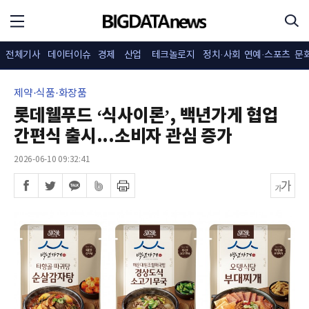
전체기사
데이터이슈
경제
산업
테크놀로지
정치·사회
연예·스포츠
문
제약·식품·화장품
롯데웰푸드 ‘식사이론’, 백년가게 협업
간편식 출시...소비자 관심 증가
2026-06-10 09:32:41