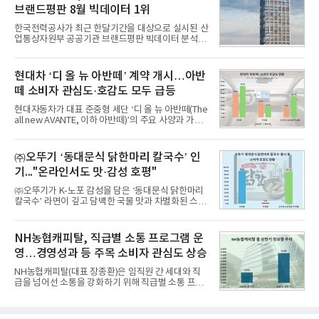
8월 7일까지 수집된 소비자 빅데이터 10,074,233건
브랜드평판 8월 빅데이터 1위
을 분석한 결과, 메가스터디교육이 브랜드평판지수
1,710,926을 기록하며 8월 1위에 올랐다고 밝혔다.
한국전력공사가 최근 한달기간을 대상으로 실시된 산
분석에 활용된 빅데이터는 지난 7월(9,491,206건) 대
업통상자원부 공공기관 브랜드평판 빅데이터 분석에
비 6.14% 증가한 수치로, 교육서비스 상장기업 브랜
서 1위를 차지했다. 한국가스공사와 한국수력원자력
드에 대한 소비자 관심이 확대됐다.연구소에 따르면 8
이 순으로 뒤를 이었다.7일 한국기업평판연구소(소장
월 교육서비스 상장기업 브랜드평판 순위는 메가스터
구창환)는 산업통상자원부 공공기관 41개 브랜드를
현대차 ‘디 올 뉴 아반떼’ 계약 개시…아반
디교육, 대교, 디지
대상으로 지난 7월 7일부터 8월 7일까지 수집된 소비
떼 소비자 관심도·호감도 모두 급등
자 빅데이터 91,102,549건을 분석한 결과, 한국전력
공사가 브랜드평판지수 10,670,633을 기록하며 8월
현대자동차가 대표 준중형 세단 ‘디 올 뉴 아반떼(The
1위에 올랐다고 밝혔다. 분석에 활용된 빅데이터는 지
all new AVANTE, 이하 아반떼)’의 주요 사양과 가격
난 7월(88,893,823건) 대비 2.48% 증가한 수치다.연
을 공개하고 5일부터 계약을 시작한다고 밝혔다.아반
구소에 따르면 8월 산업통상자원부 공공기관 브랜드
떼는 6년 만에 선보이는 8세대 완전변경 모델로, ▲정
평판 30위 순위는 한국전력공사, 한국가스공사, 한국
교한 선과 면을 중심으로 완성한 파격적인 디자인 ▲
㈜오뚜기 ‘동대문식 닭한마리 칼국수’ 인
수력원자력, 한국석
과거 중형 세단 수준으로 확대된 차체 제원 ▲글로벌
기..."온라인서도 맛·감성 호평"
최고 수준의 안전성 ▲성능과 효율을 동시에 높인 주
행 완성도 ▲첨단 편의 및 디지털 사양 적용 등을 통해
㈜오뚜기가 K-노포 감성을 담은 ‘동대문식 닭한마리
글로벌 준중형 세단의 새로운 기준을 세웠다.아반떼
칼국수’ 라면이 깊고 담백한 국물 맛과 차별화된 스토
는 가솔린 2.0과 1.6 하이브리드 두 가지 파워트레인
리로 출시 초기부터 높은 인기를 얻고 있다고 4일 밝
과 모던, 프리미엄, 인스퍼레이션 세 가지 트림으로
혔다.‘동대문식 닭한마리 칼국수’는 예상을 뛰어넘는
운영된다.◆ 디자인·공간·안전·성능 전반에서 차급을
소비자 호응에 힘입어 지난 7월 13일 첫 선을 보인 지
NH농협캐피탈, 직급별 소통 프로그램 운
넘
단 18일 만에 누적 판매량 50만 개를 돌파하는 성과를
영…경영성과 등 주목 소비자 관심도 상승
거두었다.이번 신제품은 개발진이 전국의 닭한마리
전문점을 직접 찾아 다니며 최적의 육수 비율을 완성
NH농협캐피탈(대표 장종환)은 임직원 간 세대와 직
했다. 자극적이지 않으면서도 깊은 닭육수에 마늘의
급을 넘어선 소통을 강화하기 위해 직급별 소통 프로
개운한 풍미를 더했으며, 국물이 잘 배어들면서도 쫄
그램'너하(NH)고, 나하(NH)고, NH GO!'를 지난 27일
깃한 식감이 살아있는 칼국수 면발을 정교하게 구현
부터 30일까지 서울 원센티널 NH농협캐피탈타워 22
했다는게 회사측의 설명이다.실제 현장 시식 행사에
층에서 운영했다고 31일 밝혔다.이번 프로그램은 경