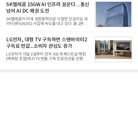
라는 플랫폼 경쟁력을 활용한 AI 에이전트 서비스에
SK텔레콤 15GW AI 인프라 꿈꾼다…통신
분야를
집중하는 전략이다. 과거 무리한 사업 확장 과정에서
넘어 AI DC 패권 도전
겪었던 시행착오를 되풀이하지 않고 핵심 역량에 집
중하겠다는 취지로 풀이된다.7일 업계에 따르면 카카
SK텔레콤이 미래 성장동력으로 낙점한 인공지능 데
오는 올해 2분기 연결 기준 매출 2조985억원, 영업이
이터센터(AI DC) 사업에 속도를 내고 있다. 올 2분기
익 2770억원을 기록했다. 전년 동기 대비 매출과 영업
AI 데이터센터 매출이 90% 이상 급증한 데 이어, 오
이익은 각각 9%, 36% 증가해 모두 분기 기준 역대
는 2035년까지 총 15GW(기가와트) 규모의 AI DC를
최대치다. 상반기 기준 매출은 4조405억원, 영업이익
구축하겠다는 대형 청사진을 제시하면서다. 이에 따
LG전자, 대형 TV 구독하면 스탠바이미2
은 4884억
라 경쟁 구도 역시 이동통신사인 KT, LG유플러스를
구독료 반값...소비자 관심도 증가
넘어 네이버, 삼성SDS 등 IT 인프라 기업으로 확장되
고 있다.7일 SK텔레콤에 따르면 회사는 올해 2분기
LG전자가 이달 1일부터 전국 431개 베스트샵 매장
연결 기준 매출 4조 3591억원, 영업이익 5660억원을
(백화점 포함)에서 TV 번들 구독 프로모션을 진행하고
기록했다. 매출은 전년 동기 대비 0.5%, 영업이익은
있다. 대형 TV 구독 시 스탠바이미2 구독료를 반값 할
67.3% 증가한 수치다. AI DC 사업의 성장에 더해 수
인해주는 프로모션이다.대상 제품은 65·77·83형 올
익성 중심 경영, 그리고 지난해 발생한 일회성 비용에
레드, 75·86·100형 마이크로 RGB, 75·86형 미니
따른 기저효과가 실
RGB 등 거실용 TV로 인기가 높은 베스트셀러 TV 20
개 모델이며, 동시 구독 계약 시 스탠바이미2(모델명
27LX6TPGA) 구독료를 50% 할인 받을 수 있다. 프로
모션 대상 모델과 혜택, 구독료 등 프로모션 세부 사항
은 베스트샵 판매 매니저에게 문의하면 자세히 안내
받을 수 있다.LG TV를 구독으로 이용하면 최대 6년까
지 구독 계약기간 내 무상 A/S를 받을 수 있으며, 이사
등으로 이전