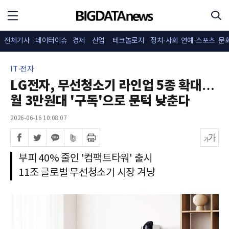
전체기사
데이터이슈
경제
산업
테크놀로지
정치·사회
연예·스포츠
문
IT·전자
LG전자, 무선청소기 라인업 5종 확대…
월 3만원대 '구독'으로 문턱 낮춘다
2026-06-16 10:08:07
부피 40% 줄인 '컴팩트타워' 출시
11조 글로벌 무선청소기 시장 겨냥