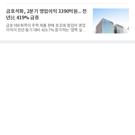
를 강화하고 있다. 경쟁사들이 AI 데이터센터 등 인프
했다.첨단소재 부문은 매출 1조1551억원, 영업이익
라 투자에 나서는 것과 달리, 카카오는 ‘카카오톡’이
1325억원을 기록했다. 주요 제품의 스프레드 확대와
라는 플랫폼 경쟁력을 활용한 AI 에이전트 서비스에
금호석화, 2분기 영업이익 3390억원... 전
우호적인 환율 효과
집중하는 전략이다. 과거 무리한 사업 확장 과정에서
년比 419% 급증
겪었던 시행착오를 되풀이하지 않고 핵심 역량에 집
중하겠다는 취지로 풀이된다.7일 업계에 따르면 카카
금호석유화학이 주력 제품 판매 호조에 힘입어 영업
오는 올해 2분기 연결 기준 매출 2조985억원, 영업이
이익이 전년 동기 대비 419.7% 증가하는 '깜짝 실
익 2770억원을 기록했다. 전년 동기 대비 매출과 영업
적'을 냈다. 금호석유화학은 연결 기준 올해 2분기 영
이익은 각각 9%, 36% 증가해 모두 분기 기준 역대
업이익이 3390억원으로 지난해 동기보다 419.7% 증
최대치다. 상반기 기준 매출은 4조405억원, 영업이익
가한 것으로 잠정 집계됐다고 7일 공시했다.매출은 2
은 4884억
조2682억원으로 지난해 동기 대비 27.9% 증가했다.
순이익은 3004억원으로 420.4% 늘었다.이번 호실적
은 주력 제품인 NB라텍스와 합성수지 판매 호조가 견
인한 것으로 풀이된다. 미국의 중국산 의료용 고무장
갑 관세 인상 이후 동남아 장갑업체의 가동률이 높아
지면서 NB라텍스 수요가 증가했고, 원재료인 부타디
엔(BD) 가격 상승분을 제품 가격에 반영하면서 수익
성이 개선됐다.금호석유