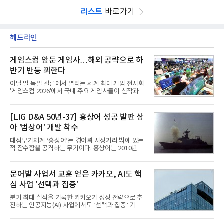
리스트
바로가기
헤드라인
게임스컴 앞둔 게임사…해외 공략으로 하
반기 반등 꾀한다
이달 말 독일 쾰른에서 열리는 세계 최대 게임 전시회
'게임스컴 2026'에서 국내 주요 게임사들이 신작과 글
로벌 전략을 공개한다. 상반기 게임사들의 실적이 업
체별로 엇갈린 가운데 하반기 신작 흥행과 해외 시장
성과가 실적을 좌우할 핵심 변수로 떠오르고 있다.8일
[LIG D&A 50년-37] 홍상어 성공 발판 삼
업계에 따르면 올해 상반기 게임업계는 기업별 성적
아 '범상어' 개발 착수
표가 크게 갈렸다. 대표적으로 크래프톤은 'PUBG: 배
틀그라운드'의 안정적인 성장에 힘입어 상반기 연결
대잠무기체계 ‘홍상어’는 경어뢰 사정거리 밖에 있는
기준 매출 2조6616억원, 영업이익 9725억원으로 역
적 잠수함을 공격하는 무기이다. 홍상어는 2010년 넥
대 최대 실적을 기록했다. 엔씨도 올해 출시한 '아이온
스원퓨처 시절 진해하우스에서 최초 생산돼 전력화가
2' 등에 힘입어 호실적을 거둘 것으로 전망된다.반면
이뤄졌다. 이후 2012년 한국형 구축함(KDX-1) 이상
넷마블은 2분기 매출이 증가했지만 영업이익은 전년
의 함정에 실전 배치됐다.그해 7월 해군은 동해상에서
문어발 사업서 교훈 얻은 카카오, AI도 핵
동기 대
성능 검증을 위해 홍상어 시험발사를 실시했다. 이때
심 사업 '선택과 집중'
홍상어가 목표 지점에서 입수한 후 표적을 타격하지
못하고 물속에서 멈춰버리는 예상 밖의 일이 벌어졌
분기 최대 실적을 기록한 카카오가 성장 전략으로 추
다. 2차 품질확인 사격 시험에서도 만족스러운 결과를
진하는 인공지능(AI) 사업에서도 ‘선택과 집중’ 기조
얻지 못했다. 완벽한 신뢰성 확보를 위해 LIG넥스원은
를 강화하고 있다. 경쟁사들이 AI 데이터센터 등 인프
국방과학연구소(ADD) 테스크포스(TF)와 합심해 본
라 투자에 나서는 것과 달리, 카카오는 ‘카카오톡’이
격적인 개선 작업에 착수했다.홍상어 유도탄의 모든