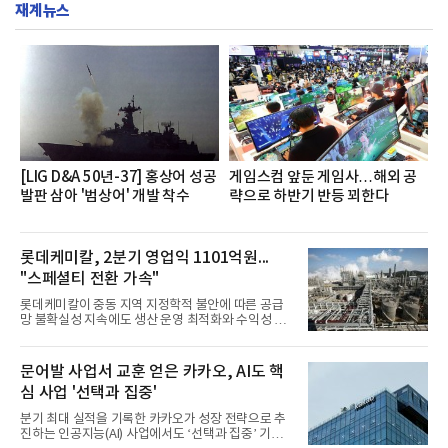
서도
재계뉴스
영지원부 홍보팀과 2026년 새로이(e)＊가 공동 주관
했으며, ▲팀장·부장(7.27), ▲계장·주임(7.28), ▲과
장·차장(7.29), ▲대리(7.30) 등 직급별로 총 4회에 걸
쳐 진행됐다.참고로 새로이(e)는 NH농협캐피탈 MZ
세대들로(과장~계장) 구성된 자율 참여조직으로, 조
직문화 혁신과 업무 효율성 향상을 위한 다양한 활동
을 추진하며,새로운 변화와 이로운 영향력을 조직전
반에 전파하는 역할
[LIG D&A 50년-37] 홍상어 성공
게임스컴 앞둔 게임사…해외 공
발판 삼아 '범상어' 개발 착수
략으로 하반기 반등 꾀한다
롯데케미칼, 2분기 영업익 1101억원...
"스페셜티 전환 가속"
롯데케미칼이 중동 지역 지정학적 불안에 따른 공급
망 불확실성 지속에도 생산 운영 최적화와 수익성 중
심의 사업 운영을 통해 전분기에 이어 흑자 기조를 이
어갔다.롯데케미칼이 2026년 2분기 연결 기준 매출
액 5조6864억원, 영업이익 1101억원을 기록했다고 7
문어발 사업서 교훈 얻은 카카오, AI도 핵
일 밝혔다. 사업별로는 기초화학 부문(롯데케미칼 기
심 사업 '선택과 집중'
초소재사업·LC타이탄·LC USA·롯데대산석화)이 매
출 3조9403억원, 영업이익 23억원을 기록했다. 정기
분기 최대 실적을 기록한 카카오가 성장 전략으로 추
보수 영향과 원료 가격 변동에 따른 래깅 효과로 전분
진하는 인공지능(AI) 사업에서도 ‘선택과 집중’ 기조
기 대비 수익성은 둔화됐지만 흑자 전환 흐름을 유지