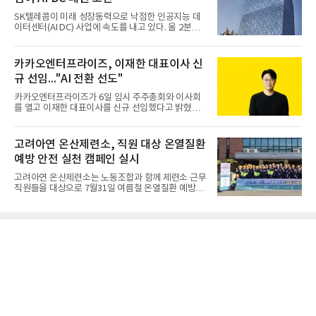
SK텔레콤이 미래 성장동력으로 낙점한 인공지능 데
이터센터(AI DC) 사업에 속도를 내고 있다. 올 2분기
AI 데이터센터 매출이 90% 이상 급증한 데 이어, 오
는 2035년까지 총 15GW(기가와트) 규모의 AI DC를
구축하겠다는 대형 청사진을 제시하면서다. 이에 따
카카오엔터프라이즈, 이재한 대표이사 신
라 경쟁 구도 역시 이동통신사인 KT, LG유플러스를
규 선임..."AI 전환 선도"
넘어 네이버, 삼성SDS 등 IT 인프라 기업으로 확장되
고 있다.7일 SK텔레콤에 따르면 회사는 올해 2분기
카카오엔터프라이즈가 6일 임시 주주총회와 이사회
연결 기준 매출 4조 3591억원, 영업이익 5660억원을
를 열고 이재한 대표이사를 신규 선임했다고 밝혔다.
기록했다. 매출은 전년 동기 대비 0.5%, 영업이익은
이 신임 대표는 기술에 대한 이해를 바탕으로 카카오
67.3% 증가한 수치다. AI DC 사업의 성장에 더해 수
엔터프라이즈에서 클라우드인프라·디지털전환(DX)
익성 중심 경영, 그리고 지난해 발생한 일회성 비용에
부문장과 사업부문장을 역임하며 전략 수립부터 사업
고려아연 온산제련소, 직원 대상 온열질환
따른 기저효과가 실
화까지 전 과정을 이끌어왔다. 카카오엔터프라이즈
예방 안전 실천 캠페인 실시
합류 전에는 카카오의 시스템엔지니어링 리더로서 카
카오톡 인프라 아키텍처 설계와 운영을 담당한 경험
고려아연 온산제련소는 노동조합과 함께 제련소 근무
도 있다.카카오엔터프라이즈는 인공지능(AI), 클라우
직원들을 대상으로 7월31일 여름철 온열질환 예방을
드, 검색 등 카카오가 축적해온 기술력과 서비스 운영
위한 안전 실천 캠페인을 실시했다고 밝혔다. 이번 캠
경험을 바탕으로 기업 고객을 대상으로 한 엔터프라
페인은 연일 이어지는 기록적인 폭염으로부터 근로자
이즈 IT 사업을 전개하고 있다. 클라우드서비스제공자
의 건강과 안전을 보호함과 함께, 온열질환 예방수칙
(CSP) 사업을 비
에 대한 관심을 높이고 실천 문화를 촉진하기 위해 마
련됐다고 회사 측은 설명했다.온산제련소 노사는 캠
페인을 통해 △시원하고 깨끗한 물 충분히 섭취하기
△바람·그늘 또는 냉방장치를 이용해 체온 낮추기 △
체감온도 31도 이상 시 충분한 휴식 갖기 △냉각용품
등 개인 보냉장구 사용하기 △온열질환자 또는 의심
환자 발생 시 신고하기 등 폭염 안전 5대 기본수칙을
안내했다