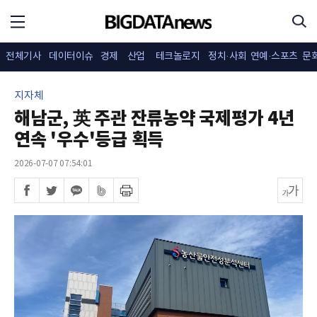
전체기사
데이터이슈
경제
산업
테크놀로지
정치·사회
연예·스포츠
문
지자체
해남군, 英 주관 잔류농약 국제평가 4년
연속 '우수'등급 획득
2026-07-07 07:54:01