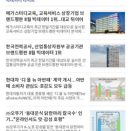
빅데이터 라이프
메가스터디교육, 교육서비스 상장기업 브
랜드평판 8월 빅데이터 1위...대교 뒤이어
메가스터디교육이 최근 한달기간을 대상으로 실시된
교육서비스 상장기업 브랜드평판 빅데이터 분석에서
1위를 차지했다. 대교와 디지털대상이 뒤를 이었다.7
일 한국기업평판연구소(소장 구창환)는 국내 교육서
비스 상장기업 브랜드를 대상으로 지난 7월 7일부터
한국전력공사, 산업통상자원부 공공기관
8월 7일까지 수집된 소비자 빅데이터 10,074,233건
브랜드평판 8월 빅데이터 1위
을 분석한 결과, 메가스터디교육이 브랜드평판지수
1,710,926을 기록하며 8월 1위에 올랐다고 밝혔다.
한국전력공사가 최근 한달기간을 대상으로 실시된 산
분석에 활용된 빅데이터는 지난 7월(9,491,206건) 대
업통상자원부 공공기관 브랜드평판 빅데이터 분석에
비 6.14% 증가한 수치로, 교육서비스 상장기업 브랜
서 1위를 차지했다. 한국가스공사와 한국수력원자력
드에 대한 소비자 관심이 확대됐다.연구소에 따르면 8
이 순으로 뒤를 이었다.7일 한국기업평판연구소(소장
월 교육서비스 상장기업 브랜드평판 순위는 메가스터
구창환)는 산업통상자원부 공공기관 41개 브랜드를
현대차 ‘디 올 뉴 아반떼’ 계약 개시…아반
디교육, 대교, 디지
대상으로 지난 7월 7일부터 8월 7일까지 수집된 소비
떼 소비자 관심도·호감도 모두 급등
자 빅데이터 91,102,549건을 분석한 결과, 한국전력
공사가 브랜드평판지수 10,670,633을 기록하며 8월
현대자동차가 대표 준중형 세단 ‘디 올 뉴 아반떼(The
1위에 올랐다고 밝혔다. 분석에 활용된 빅데이터는 지
all new AVANTE, 이하 아반떼)’의 주요 사양과 가격
난 7월(88,893,823건) 대비 2.48% 증가한 수치다.연
을 공개하고 5일부터 계약을 시작한다고 밝혔다.아반
구소에 따르면 8월 산업통상자원부 공공기관 브랜드
떼는 6년 만에 선보이는 8세대 완전변경 모델로, ▲정
평판 30위 순위는 한국전력공사, 한국가스공사, 한국
교한 선과 면을 중심으로 완성한 파격적인 디자인 ▲
㈜오뚜기 ‘동대문식 닭한마리 칼국수’ 인
수력원자력, 한국석
과거 중형 세단 수준으로 확대된 차체 제원 ▲글로벌
기..."온라인서도 맛·감성 호평"
최고 수준의 안전성 ▲성능과 효율을 동시에 높인 주
행 완성도 ▲첨단 편의 및 디지털 사양 적용 등을 통해
㈜오뚜기가 K-노포 감성을 담은 ‘동대문식 닭한마리
글로벌 준중형 세단의 새로운 기준을 세웠다.아반떼