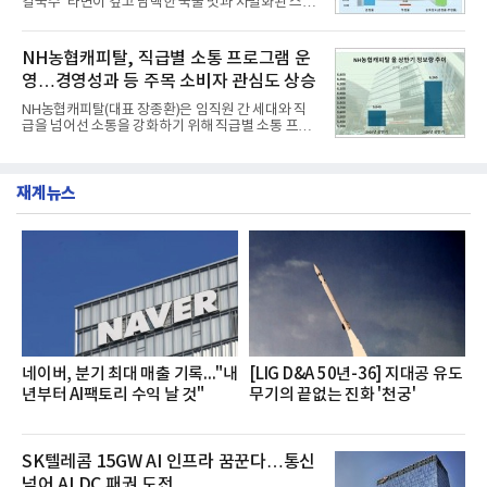
칼국수’ 라면이 깊고 담백한 국물 맛과 차별화된 스토
는 가솔린 2.0과 1.6 하이브리드 두 가지 파워트레인
리로 출시 초기부터 높은 인기를 얻고 있다고 4일 밝
과 모던, 프리미엄, 인스퍼레이션 세 가지 트림으로
혔다.‘동대문식 닭한마리 칼국수’는 예상을 뛰어넘는
운영된다.◆ 디자인·공간·안전·성능 전반에서 차급을
소비자 호응에 힘입어 지난 7월 13일 첫 선을 보인 지
NH농협캐피탈, 직급별 소통 프로그램 운
넘
단 18일 만에 누적 판매량 50만 개를 돌파하는 성과를
영…경영성과 등 주목 소비자 관심도 상승
거두었다.이번 신제품은 개발진이 전국의 닭한마리
전문점을 직접 찾아 다니며 최적의 육수 비율을 완성
NH농협캐피탈(대표 장종환)은 임직원 간 세대와 직
했다. 자극적이지 않으면서도 깊은 닭육수에 마늘의
급을 넘어선 소통을 강화하기 위해 직급별 소통 프로
개운한 풍미를 더했으며, 국물이 잘 배어들면서도 쫄
그램'너하(NH)고, 나하(NH)고, NH GO!'를 지난 27일
깃한 식감이 살아있는 칼국수 면발을 정교하게 구현
부터 30일까지 서울 원센티널 NH농협캐피탈타워 22
했다는게 회사측의 설명이다.실제 현장 시식 행사에
층에서 운영했다고 31일 밝혔다.이번 프로그램은 경
서도
재계뉴스
영지원부 홍보팀과 2026년 새로이(e)＊가 공동 주관
했으며, ▲팀장·부장(7.27), ▲계장·주임(7.28), ▲과
장·차장(7.29), ▲대리(7.30) 등 직급별로 총 4회에 걸
쳐 진행됐다.참고로 새로이(e)는 NH농협캐피탈 MZ
세대들로(과장~계장) 구성된 자율 참여조직으로, 조
직문화 혁신과 업무 효율성 향상을 위한 다양한 활동
을 추진하며,새로운 변화와 이로운 영향력을 조직전
반에 전파하는 역할
네이버, 분기 최대 매출 기록..."내
[LIG D&A 50년-36] 지대공 유도
년부터 AI팩토리 수익 날 것"
무기의 끝없는 진화 '천궁'
SK텔레콤 15GW AI 인프라 꿈꾼다…통신
넘어 AI DC 패권 도전