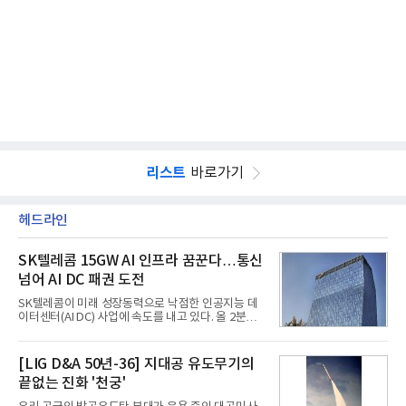
리스트
바로가기
헤드라인
SK텔레콤 15GW AI 인프라 꿈꾼다…통신
넘어 AI DC 패권 도전
SK텔레콤이 미래 성장동력으로 낙점한 인공지능 데
이터센터(AI DC) 사업에 속도를 내고 있다. 올 2분기
AI 데이터센터 매출이 90% 이상 급증한 데 이어, 오
는 2035년까지 총 15GW(기가와트) 규모의 AI DC를
구축하겠다는 대형 청사진을 제시하면서다. 이에 따
[LIG D&A 50년-36] 지대공 유도무기의
라 경쟁 구도 역시 이동통신사인 KT, LG유플러스를
끝없는 진화 '천궁'
넘어 네이버, 삼성SDS 등 IT 인프라 기업으로 확장되
고 있다.7일 SK텔레콤에 따르면 회사는 올해 2분기