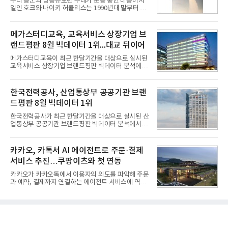
우리 공군의 방공유도탄 부대가 운용 중인 대공미사
연결 기준 매출 4조 3591억원, 영업이익 5660억원을
일인 호크와 나이키 허큘리스는 1990년대 말부터 성
기록했다. 매출은 전년 동기 대비 0.5%, 영업이익은
능 면에서 한계를 보이기 시작했다. 이에 따라 정부는
67.3% 증가한 수치다. AI DC 사업의 성장에 더해 수
기존 미사일체계를 대체할 중고도 및 중거리 대공미
익성 중심 경영, 그리고 지난해 발생한 일회성 비용에
사일을 개발하기로 결정했다.처음 KM-SAM 사업으로
메가스터디교육, 교육서비스 상장기업 브
따른 기저효과가 실
불린 이 사업의 명칭은 호크(Iron Hawk, 철매)를 대체
랜드평판 8월 빅데이터 1위...대교 뒤이어
한다는 의미에서 ‘철매Ⅱ’ 로 정해졌다. 철매Ⅱ 개발
사업은 미사일체계 완성 후인 2011년 ‘천궁(天弓)’으
메가스터디교육이 최근 한달기간을 대상으로 실시된
로 다시 장비명이 바뀌었다. 17개 업체와 관련 기관이
교육서비스 상장기업 브랜드평판 빅데이터 분석에서
참여한 가운데 LIG 넥스원은 탐색 개발에서 체계개발
1위를 차지했다. 대교와 디지털대상이 뒤를 이었다.7
완료까지 모든 과정에 참여했다. 1976년 호크 미사일
일 한국기업평판연구소(소장 구창환)는 국내 교육서
창정비 업체로 출발했던 회사가 호크 대체 유도무기
비스 상장기업 브랜드를 대상으로 지난 7월 7일부터
한국전력공사, 산업통상부 공공기관 브랜
인 천궁
8월 7일까지 수집된 소비자 빅데이터 10,074,233건
드평판 8월 빅데이터 1위
을 분석한 결과, 메가스터디교육이 브랜드평판지수
1,710,926을 기록하며 8월 1위에 올랐다고 밝혔다.
한국전력공사가 최근 한달기간을 대상으로 실시된 산
분석에 활용된 빅데이터는 지난 7월(9,491,206건) 대
업통상부 공공기관 브랜드평판 빅데이터 분석에서 1
비 6.14% 증가한 수치로, 교육서비스 상장기업 브랜
위를 차지했다. 한국가스공사와 한국수력원자력이 순
드에 대한 소비자 관심이 확대됐다.연구소에 따르면 8
으로 뒤를 이었다.7일 한국기업평판연구소(소장 구창
월 교육서비스 상장기업 브랜드평판 순위는 메가스터
환)는 산업통상부 공공기관 41개 브랜드를 대상으로
카카오, 카톡서 AI 에이전트로 주문·결제
디교육, 대교, 디지
지난 7월 7일부터 8월 7일까지 수집된 소비자 빅데이
서비스 추진…쿠팡이츠와 첫 연동
터 91,102,549건을 분석한 결과, 한국전력공사가 브
랜드평판지수 10,670,633을 기록하며 8월 1위에 올
카카오가 카카오톡에서 이용자의 의도를 파악해 주문
랐다고 밝혔다. 분석에 활용된 빅데이터는 지난 7월
과 예약, 결제까지 연결하는 에이전트 서비스에 역량
(88,893,823건) 대비 2.48% 증가한 수치다.연구소에
을 집중한다. 음식 배달을 시작으로 커머스와 예약, 여
따르면 8월 산업통상부 공공기관 브랜드평판 30위 순
행 등으로 적용 범위를 넓혀 AI를 새로운 톡비즈 성장
위는 한국전력공사, 한국가스공사, 한국수력원자력,
축으로 만들겠다는 구상이다.정신아 카카오 대표는 6
한국석유공사, 한전
일 열린 2분기 실적 발표 컨퍼런스콜에서 "AI는 톡비
즈 성장 재점화의 핵심이자 주요 매출원으로 자리 잡