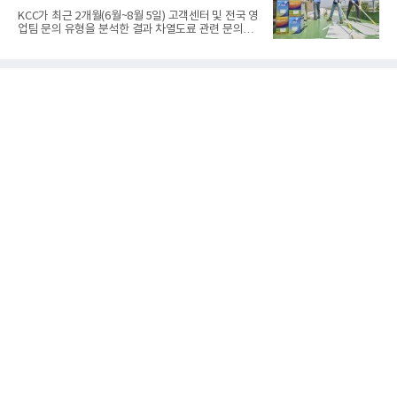
소속감과 자긍심을 고취하고자 마련했다. ‘저학년 자
KCC가 최근 2개월(6월~8월 5일) 고객센터 및 전국 영
녀’에서 ‘배우자’·‘어머니’에 이어, 올해는 초등 고학
업팀 문의 유형을 분석한 결과 차열도료 관련 문의가
년 및 중·고교생까지 대상을 확대했다.이날 보호자 1
전년 동기간 대비 5배 이상 증가했다고 6일 밝혔다.문
인 포함 총 200여 명이 동국씨엠 부산공장을 방문했
의는 차열도료 시공 단가와 기능 및 효과, 시공 방법
다. 행사는 △공장장 환영사를 시작으로 △회사소개
등이 주를 이뤘으며, 장마 이후 지속적인 기온 상승으
로 8월 최고기온이 40도 이상을 웃돌며 차열도료에
대한 문의가 크게 늘었다. 기록적인 폭염에 건물 내부
온도를 낮출 수 있는 방안을 고민하고 실제 차열도료
를 시공하는 기관이나 소비자들이 늘어난 것으로 풀
이된다.KCC가 차열도료를 본격적으로 판매하기 시작
한 2023년부터 지난해까지 차열도료(상도)를 포함해
시공에 필요한 관련 도료(하도, 중도) 판매량을 분석
한 결과 총