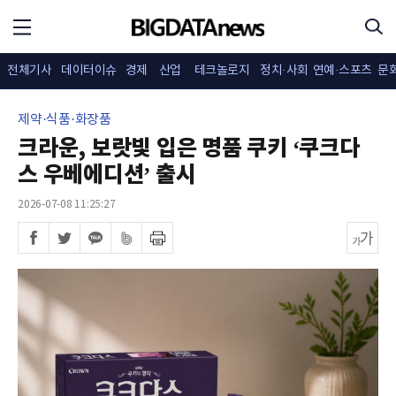
전체기사
데이터이슈
경제
산업
테크놀로지
정치·사회
연예·스포츠
문
제약·식품·화장품
크라운, 보랏빛 입은 명품 쿠키 ‘쿠크다
스 우베에디션’ 출시
2026-07-08 11:25:27