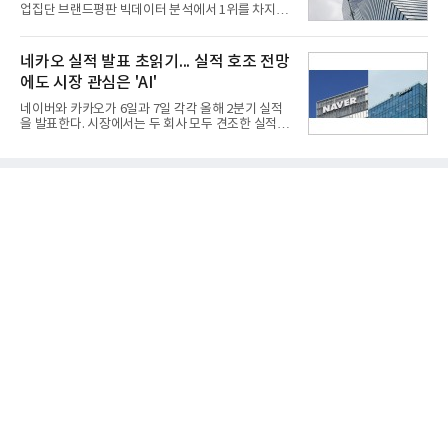
한 기준으로 산출됐다. 지난해 2분기 매출은 1조9175
업집단 브랜드평판 빅데이터 분석에서 1위를 차지했
억원, 영업이익은 2039억원이었다.플랫폼 부문 매출
다. SK와 현대자동차가 뒤를 이었다.6일 한국기업평
은 1조2303억원으로 전년 동기 대비 17% 증가했다.
판연구소(소장 구창환)는 66개 대기업집단 브랜드를
카카오톡 내 광고와 커머스 사업을 아우르는 톡비즈
대상으로 지난 7월 6일부터 8월 6일까지 수집된 소비
네카오 실적 발표 초읽기... 실적 호조 전망
매출은 6432억원
자 빅데이터 110,494,413건을 분석한 결과, 삼성이
에도 시장 관심은 'AI'
브랜드평판지수 15,185,511을 기록하며 8월 1위에
올랐다고 밝혔다. 분석에 활용된 빅데이터는 지난 7월
네이버와 카카오가 6일과 7일 각각 올해 2분기 실적
(198,188,813건) 대비 44.25% 감소한 수치다.연구소
을 발표한다. 시장에서는 두 회사 모두 견조한 실적을
에 따르면 8월 대기업집단 브랜드평판 30위 순위는
거둘 것으로 예상하지만, 관심은 실적을 넘어 하반기
삼성, SK, 현대자동차, 두산, LG, 한화, 쿠팡, GS, 네
이후 본격화될 인공지능(AI) 수익화 성과에 쏠리고 있
이버, 농협, 신세계 순이었다.이어 미래에셋, 롯데, 현
다. AI 서비스가 실제 매출과 이익으로 연결되는지를
대백화점, 카카오
입증해야 기업가치 재평가가 가능하다는 시각이다.5
일 금융정보업체 에프앤가이드에 따르면 네이버의 2
분기 매출 컨센서스는 전년 동기 대비 15.5% 증가한
3조3659억원, 영업이익은 전년 동기 대비 8.5% 증가
한 5662억원으로 집계됐다.실적은 여전히 커머스가
견인하고 있다. 네이버플러스 멤버십 가입자 확대와
C2C 플랫폼 왈라팝 인수, 각종 할인 프로모션 효과가
이어졌고 핀