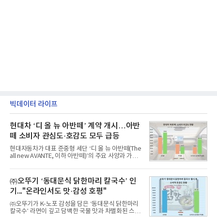
빅데이터 라이프
현대차 ‘디 올 뉴 아반떼’ 계약 개시…아반
떼 소비자 관심도·호감도 모두 급등
현대자동차가 대표 준중형 세단 ‘디 올 뉴 아반떼(The
all new AVANTE, 이하 아반떼)’의 주요 사양과 가격
을 공개하고 5일부터 계약을 시작한다고 밝혔다.아반
떼는 6년 만에 선보이는 8세대 완전변경 모델로, ▲정
교한 선과 면을 중심으로 완성한 파격적인 디자인 ▲
㈜오뚜기 ‘동대문식 닭한마리 칼국수’ 인
과거 중형 세단 수준으로 확대된 차체 제원 ▲글로벌
기..."온라인서도 맛·감성 호평"
최고 수준의 안전성 ▲성능과 효율을 동시에 높인 주
행 완성도 ▲첨단 편의 및 디지털 사양 적용 등을 통해
㈜오뚜기가 K-노포 감성을 담은 ‘동대문식 닭한마리
글로벌 준중형 세단의 새로운 기준을 세웠다.아반떼
칼국수’ 라면이 깊고 담백한 국물 맛과 차별화된 스토
는 가솔린 2.0과 1.6 하이브리드 두 가지 파워트레인