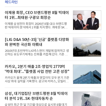
헤드라인
이재용 회장, CEO 브랜드평판 8월 빅데이
터 1위...최태원·구광모 회장순
이재용 삼성전자 회장이 2026년 8월 CEO 브랜드평
판 빅데이터 분석에서 1위를 차지했다. 최태원 SK그
룹 회장과 구광모 LG그룹 회장이 뒤를 이었다.6일 한
국기업평판연구소(소장 구창환)는 빅데이터뉴스와
함께 60명의 CEO 브랜드를 대상으로 2026년 7월 6
[LIG D&A 50년-35] '신궁' 플랫폼 다양화
일부터 8월 6일까지 수집된 소비자 빅데이터
와 완벽한 국산화 이뤄내
7,395,735건을 분석한 결과, 삼성 이재용 회장이 브
랜드평판지수 1,984,715를 기록하며 8월 1위에 올랐
2010년대 초반부터 LIG넥스원이 개발에 참여하고 생
다고 밝혔다. 분석에 활용된 빅데이터는 지난 7월
산하는 유도무기체계는 진화를 거듭해 갔다. 기존 무
(14,233,797건) 대비 48.04% 감소한 수치다.8월
기체계에 기반한 새로운 기능이 추가되기도 하고, 활
CEO 브랜드평판 30위 순위는 이재용, 최태원, 정의
용도가 떨어지는 재래식 무기를 새롭게 활용하는 방
선, 구광모, 신동빈, 박현주, 이해진, 정원주, 함영주,
안이 강구됐다. 또 핵심 구성품 국산화를 통해 수출상
카카오, 2분기 매출 2조·영업익 2770억
김승연, 이재현, 강호동, 김범수, 양종
의 제약을 해소하고자 노력했다. 이러한 LIG넥스원의
'역대 최대'..."플랫폼 사업 전반 고른 성장"
신기술 개발 성과가 집약된 무기체계가 바로 휴대용
지대공 유도무기 ‘신궁’이다.신궁은 이미 2009년 수
카카오가 올해 2분기 매출과 영업이익 모두 분기 기준
출을 위한 개량형 멀티런처 개발을 완료함으로써 기
사상 최대 실적을 기록했다. 광고와 커머스, 모빌리
능 다양화와 계열화 가능성을 선보인 바 있었다. 이번
티, 페이 등 플랫폼 사업이 고르게 성장하며 실적을 견
엔 기존 K-30 30mm 대공포 비호 체계에 신궁을 장착
인했다.카카오는 6일 연결 기준 올해 2분기 매출 2조
하는 개량사업, 일명 ‘비호복합’ 프로젝트가 2009년
985억원, 영업이익 2770억원을 기록했다고 밝혔다.
삼성, 대기업집단 브랜드평판 8월 빅데이
부터 진행됐
전년 동기 대비 매출은 9%, 영업이익은 36% 늘어난
터 분석 1위...SK·현대자동차 순
수치다. 전년 동기 실적과 증가율은 카카오게임즈와
카카오헬스케어 관련 손익을 중단영업손익으로 반영
삼성이 최근 한 달 기간을 대상으로 실시된 8월 대기