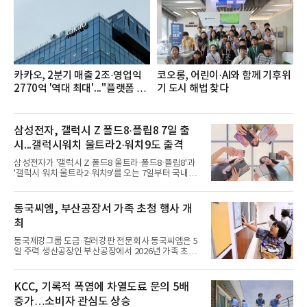
치다.연구소에 따르면 7월 생수 브랜드평판 순위는 삼
다수, 백산수, 동원샘물, 스파클, 아이시스, 에비앙,
몽베스트, 크리스탈, 풀무원샘물, 평창수, 지리산수,
진로 석수,
카카오, 2분기 매출 2조·영업익
코오롱, 어린이·AI와 함께 기후위
2770억 '역대 최대'..."플랫폼 사
기 도시 해법 찾다
업 전반 고른 성장"
삼성전자, 갤럭시 Z 폴드8·플립8 7일 출
시...갤럭시워치 울트라2·워치9도 출격
삼성전자가 '갤럭시 Z 폴드8 울트라·폴드8·플립8'과
'갤럭시 워치 울트라2·워치9'를 오는 7일부터 국내에
공식 출시한다고 6일 밝혔다.삼성전자에 따르면 지난
달 28일부터 이달 3일까지 7일간 진행된 '갤럭시 Z 폴
드8 울트라·폴드8·플립8' 사전 판매에서는 갤럭시 스
동국씨엠, 부산공장서 가족 초청 행사 개
마트폰 역대 최고 기록인 144만대 판매를 달성했다.
최
사전 구매 고객 10명 중 약 7명이 '갤럭시 Z 폴드8'를
선택했을 만큼 새롭게 선보인 제품 형태(폼팩터)와 디
동국제강그룹 도금·컬러강판 전문회사 동국씨엠은 5
자인에 대한 관심이 높았다.삼성닷컴에서 사전 구매
일 주력 생산공장인 부산공장에서 2026년 가족 초청
에 참여한 고객 중 절반은 10~30대였으며, 이 중 '갤
행사 ‘Youth Day! 소중한 너희들의 꿈과 미래를 응원
럭시 Z 폴드8 울트라·폴드8'을 구매한 10~30대 여성
해’를 개최했다고 6일 밝혔다.행사는 그룹 분할 출범
고객은 전작 '갤럭시 Z 폴드7' 대비 약 2배 이상 늘었
후 세 번째로 열렸다. 회사 임직원 자녀를 위해 여름방
KCC, 기록적 폭염에 차열도료 문의 5배
다
학과 연계해 진행했다. 부모가 근무하는 일터를 직접
증가…소비자 관심도 상승
체험함으로 상호 유대감을 형성함과 동시에, 임직원