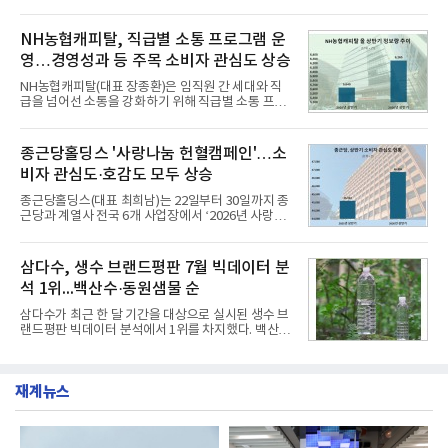
리로 출시 초기부터 높은 인기를 얻고 있다고 4일 밝
과 모던, 프리미엄, 인스퍼레이션 세 가지 트림으로
혔다.‘동대문식 닭한마리 칼국수’는 예상을 뛰어넘는
운영된다.◆ 디자인·공간·안전·성능 전반에서 차급을
소비자 호응에 힘입어 지난 7월 13일 첫 선을 보인 지
NH농협캐피탈, 직급별 소통 프로그램 운
넘
단 18일 만에 누적 판매량 50만 개를 돌파하는 성과를
영…경영성과 등 주목 소비자 관심도 상승
거두었다.이번 신제품은 개발진이 전국의 닭한마리
전문점을 직접 찾아 다니며 최적의 육수 비율을 완성
NH농협캐피탈(대표 장종환)은 임직원 간 세대와 직
했다. 자극적이지 않으면서도 깊은 닭육수에 마늘의
급을 넘어선 소통을 강화하기 위해 직급별 소통 프로
개운한 풍미를 더했으며, 국물이 잘 배어들면서도 쫄
그램'너하(NH)고, 나하(NH)고, NH GO!'를 지난 27일
깃한 식감이 살아있는 칼국수 면발을 정교하게 구현
부터 30일까지 서울 원센티널 NH농협캐피탈타워 22
했다는게 회사측의 설명이다.실제 현장 시식 행사에
층에서 운영했다고 31일 밝혔다.이번 프로그램은 경
종근당홀딩스 '사랑나눔 헌혈캠페인'…소
서도
영지원부 홍보팀과 2026년 새로이(e)＊가 공동 주관
비자 관심도·호감도 모두 상승
했으며, ▲팀장·부장(7.27), ▲계장·주임(7.28), ▲과
장·차장(7.29), ▲대리(7.30) 등 직급별로 총 4회에 걸
종근당홀딩스(대표 최희남)는 22일부터 30일까지 종
쳐 진행됐다.참고로 새로이(e)는 NH농협캐피탈 MZ
근당과 계열사 전국 6개 사업장에서 ‘2026년 사랑나
세대들로(과장~계장) 구성된 자율 참여조직으로, 조
눔 헌혈캠페인’을 실시했다고 31일 밝혔다.이번 캠페
직문화 혁신과 업무 효율성 향상을 위한 다양한 활동
인은 장마와 폭염, 여름휴가 등으로 헌혈 참여가 줄어
을 추진하며,새로운 변화와 이로운 영향력을 조직전
드는 시기에 안정적 혈액 수급에 기여하고 생명나눔
삼다수, 생수 브랜드평판 7월 빅데이터 분
반에 전파하는 역할
문화를 확산하기 위해 마련됐다.캠페인은 종근당 천
석 1위...백산수·동원샘물 순
안공장을 시작으로 ▲효종연구소 ▲종근당바이오 안
산공장 ▲경보제약 아산본사 ▲종근당건강 당진공장
삼다수가 최근 한 달 기간을 대상으로 실시된 생수 브
▲종근당 본사 등 전국 6개 사업장에서 릴레이 방식
랜드평판 빅데이터 분석에서 1위를 차지했다. 백산수
으로 이어졌다.캠페인 기간에는 임직원의 참여를 독
와 동원샘물이 뒤를 이었다.31일 한국기업평판연구
려하기 위해 헌혈 퀴즈와 행운 복권 등 다양한 이벤트
소(소장 구창환)는 국내 소비자들에게 사랑받는 21개
도 진행했다.종근당홀딩스는 임직원들이 기부한 헌혈
생수 브랜드를 대상으로 지난 6월 30일부터 7월 31일
증을 한국백혈병
재계뉴스
까지 수집된 소비자 빅데이터 3,702,555건을 분석한
결과, 삼다수가 브랜드평판지수 1,594,583을 기록하
며 7월 1위에 올랐다고 밝혔다. 분석에 활용된 빅데이
터는 지난 4월(3,435,836건) 대비 7.76% 증가한 수