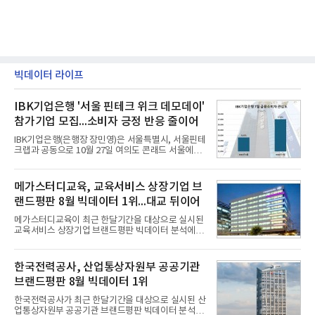
빅데이터 라이프
IBK기업은행 '서울 핀테크 위크 데모데이'
참가기업 모집...소비자 긍정 반응 줄이어
IBK기업은행(은행장 장민영)은 서울특별시, 서울핀테
크랩과 공동으로 10월 27일 여의도 콘래드 서울에서
개최 예정인 ‘2026 서울 핀테크 위크 데모데이 with
IBK기업은행’에 참가할 기업을 모집한다고 10일 밝혔
다.이번 데모데이는 ‘AX 기반 디지털금융의 전환’을
메가스터디교육, 교육서비스 상장기업 브
주제로 개최되는 ‘서울 핀테크 위크 2026’의 공식 프
랜드평판 8월 빅데이터 1위...대교 뒤이어
로그램으로, 우수한 AX 기반 핀테크 기업을 발굴하고
투자유치와 사업 협력 기회를 지원하기 위해 마련됐
메가스터디교육이 최근 한달기간을 대상으로 실시된
다.참여 대상은 창업 7년 이내의 서울 소재 핀테크 스
교육서비스 상장기업 브랜드평판 빅데이터 분석에서
타트업과 중소기업 창업 지원법에 따른 신사업 분야
1위를 차지했다. 대교와 디지털대상이 뒤를 이었다.7
의 창업 10년 이내 기업이다. 참가 신청은 10일부터
일 한국기업평판연구소(소장 구창환)는 국내 교육서
30일까지 스타트업 플러스 홈페이지를 통해 가능하
비스 상장기업 브랜드를 대상으로 지난 7월 7일부터
한국전력공사, 산업통상자원부 공공기관
다.심사를
8월 7일까지 수집된 소비자 빅데이터 10,074,233건
브랜드평판 8월 빅데이터 1위
을 분석한 결과, 메가스터디교육이 브랜드평판지수
1,710,926을 기록하며 8월 1위에 올랐다고 밝혔다.
한국전력공사가 최근 한달기간을 대상으로 실시된 산
분석에 활용된 빅데이터는 지난 7월(9,491,206건) 대
업통상자원부 공공기관 브랜드평판 빅데이터 분석에