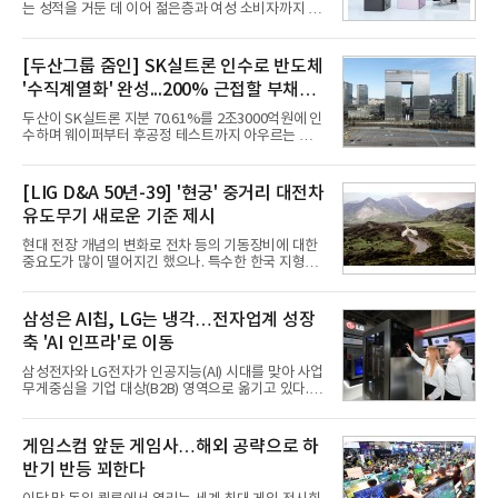
는 성적을 거둔 데 이어 젊은층과 여성 소비자까지 빠
르게 흡수하며 흥행세를 이어가고 있다. 대화면과 생
산성을 앞세운 기존 폴드의 소비자층에서 벗어나 디
자인과 휴대성을 강화하면서 폴더블폰의 대중화를 본
[두산그룹 줌인] SK실트론 인수로 반도체
격화하고 있다는 분석이 나온다.10일 카운터포인트
'수직계열화' 완성...200% 근접할 부채비
리서치에 따르면 갤럭시 Z8 시리즈의 글로벌 사전판
매량은 전작 대비 30% 이상 증가했다. 국내 사전판매
율 부담
두산이 SK실트론 지분 70.61%를 2조3000억원에 인
량은 전작 대비 39% 늘었고 유럽에서도 20% 이상
수하며 웨이퍼부터 후공정 테스트까지 아우르는 반도
증가했다. 미국에서도 역대 폴드 시리즈 가운데 가장
체 수직계열화를 완성했다. 인수 대상인 SK실트론은
높은 수준의 사전판매 성과를 기록한 전작보다 30%
지난해 5742억원의 순손실을 내며 신용등급 하향검
이상 늘어난 것으로 알려졌다.초기 흥행에는 폴드8의
토 대상에 올라 있다. 두산의 연결 기준 부채비율도 인
[LIG D&A 50년-39] '현궁' 중거리 대전차
폼팩터 변화가 영향
수금융 1조원을 가정할 경우 200%에 근접한 191%
유도무기 새로운 기준 제시
까지 오를 것으로 신용평가사들은 추산하고 있다.10
일 금융감독원 전자공시와 업계 등에 따르면 ㈜두산
현대 전장 개념의 변화로 전차 등의 기동장비에 대한
은 지난달 31일 이사회를 열고 SK㈜가 보유한 SK실
중요도가 많이 떨어지긴 했으나. 특수한 한국 지형을
트론 지분 70.61%를 인수하는 주식매매계약(SPA)
고려할 때 북한군 전차부대는 여전히 위협적인 존재
체결을 승인했다고 공시했다. 계약서에는 장용호 SK
로 평가되고 있다. 그러나 우리 군이 운용 중인 대전차
㈜ 대표이사와 김민철 두산 대표이사가 각각 서명했
무기는 관통력과 유효사거리 모두 만족스럽지 못해
삼성은 AI칩, LG는 냉각…전자업계 성장
다. 매각 대상 지분은 SK㈜가
적 전차 파괴에 효과적이지 못했다. 특히 노후화된 대
축 'AI 인프라'로 이동
전차 무기에 대한 군수지원이 미흡해 전력 발휘가 어
려웠다.따라서 부족한 사거리의 한계를 극복하고 아
삼성전자와 LG전자가 인공지능(AI) 시대를 맞아 사업
군의 생존성을 극대화할 수 있는 대전차 유도무기 개
무게중심을 기업 대상(B2B) 영역으로 옮기고 있다.
발이 절실했다.2007년부터 국방과학연구소(ADD) 주
TV와 생활가전 등 전통적인 소비자 시장이 성숙기에
관으로 중거리 대전차 유도무기 탐색개발을 시작했
접어든 가운데 삼성전자는 AI 반도체를 중심으로 데
다. 5대 개발 전략으로 성능 우위, 소량화경량화 실현,
이터센터 생태계 공략을 강화하고 LG전자는 냉각솔
게임스컴 앞둔 게임사…해외 공략으로 하
국산화에 의
루션·전장·로봇 등 기업용 솔루션 사업 확대에 속도를
반기 반등 꾀한다
내고 있다.9일 업계에 따르면 LG전자는 2분기 생활가
전과 프리미엄 제품 경쟁력에 더해 B2B 사업 확대 효