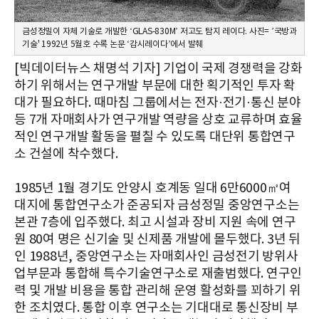
금성정밀이 자체 기술로 개발한 ‘GLAS-830M’ 저고도 탐지 레이다. 사진= ’국방과
기술' 1992년 5월호 수록 논문 ‘감시레이다’에서 발췌
[빅데이터뉴스 채명석 기자] 기업이 국제 경쟁력을 강화
하기 위해서는 연구개발 부문에 대한 획기적인 투자 확
대가 필요하다. 때마침 그룹에서는 전자·전기·통신 분야
등 7개 자매회사가 연구개발 역량을 상호 교류하며 효율
적인 연구개발 활동을 펼칠 수 있도록 대단위 통합연구
소 건설에 착수했다.
1985년 1월 경기도 안양시 호계동 일대 6만6000㎡여
대지에 통합연구소가 준공되자 금성정밀 중앙연구소는
본관 7층에 입주했다. 최고 시설과 장비 지원 속에 연구
원 80여 명은 신기술 및 신제품 개발에 몰두했다. 3년 뒤
인 1988년, 중앙연구소는 자매회사인 금성전기 방위사
업부문과 통합해 특수기술연구소로 재출범했다. 연구인
력 및 개발 비용을 통합 관리해 운영 활성화를 꾀하기 위
한 조치였다. 통합 이후 연구소는 기대대로 통신장비 부