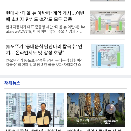
비 6.14% 증가한 수치로, 교육서비스 상장기업 브랜
서 1위를 차지했다. 한국가스공사와 한국수력원자력
드에 대한 소비자 관심이 확대됐다.연구소에 따르면 8
이 순으로 뒤를 이었다.7일 한국기업평판연구소(소장
월 교육서비스 상장기업 브랜드평판 순위는 메가스터
구창환)는 산업통상자원부 공공기관 41개 브랜드를
현대차 ‘디 올 뉴 아반떼’ 계약 개시…아반
디교육, 대교, 디지
대상으로 지난 7월 7일부터 8월 7일까지 수집된 소비
떼 소비자 관심도·호감도 모두 급등
자 빅데이터 91,102,549건을 분석한 결과, 한국전력
공사가 브랜드평판지수 10,670,633을 기록하며 8월
현대자동차가 대표 준중형 세단 ‘디 올 뉴 아반떼(The
1위에 올랐다고 밝혔다. 분석에 활용된 빅데이터는 지
all new AVANTE, 이하 아반떼)’의 주요 사양과 가격
난 7월(88,893,823건) 대비 2.48% 증가한 수치다.연
을 공개하고 5일부터 계약을 시작한다고 밝혔다.아반
구소에 따르면 8월 산업통상자원부 공공기관 브랜드
떼는 6년 만에 선보이는 8세대 완전변경 모델로, ▲정
평판 30위 순위는 한국전력공사, 한국가스공사, 한국
교한 선과 면을 중심으로 완성한 파격적인 디자인 ▲
㈜오뚜기 ‘동대문식 닭한마리 칼국수’ 인
수력원자력, 한국석
과거 중형 세단 수준으로 확대된 차체 제원 ▲글로벌
기..."온라인서도 맛·감성 호평"
최고 수준의 안전성 ▲성능과 효율을 동시에 높인 주
행 완성도 ▲첨단 편의 및 디지털 사양 적용 등을 통해
㈜오뚜기가 K-노포 감성을 담은 ‘동대문식 닭한마리
글로벌 준중형 세단의 새로운 기준을 세웠다.아반떼
칼국수’ 라면이 깊고 담백한 국물 맛과 차별화된 스토
는 가솔린 2.0과 1.6 하이브리드 두 가지 파워트레인
리로 출시 초기부터 높은 인기를 얻고 있다고 4일 밝
과 모던, 프리미엄, 인스퍼레이션 세 가지 트림으로
혔다.‘동대문식 닭한마리 칼국수’는 예상을 뛰어넘는
운영된다.◆ 디자인·공간·안전·성능 전반에서 차급을
소비자 호응에 힘입어 지난 7월 13일 첫 선을 보인 지
넘
재계뉴스
단 18일 만에 누적 판매량 50만 개를 돌파하는 성과를
거두었다.이번 신제품은 개발진이 전국의 닭한마리
전문점을 직접 찾아 다니며 최적의 육수 비율을 완성
했다. 자극적이지 않으면서도 깊은 닭육수에 마늘의
개운한 풍미를 더했으며, 국물이 잘 배어들면서도 쫄
깃한 식감이 살아있는 칼국수 면발을 정교하게 구현
했다는게 회사측의 설명이다.실제 현장 시식 행사에
서도