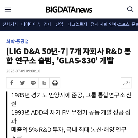
전체기사
데이터이슈
경제
산업
테크놀로지
정치·사회
연예·스포츠
문
화학·중공업
[LIG D&A 50년-7] 7개 자회사 R&D 통
합 연구소 출범, 'GLAS-830' 개발
2026-07-09 09:00:10
1985년 경기도 안양시에 준공, 그룹 통합연구소 신
설
1993년 ADD와 차기 FM 무전기 공동 개발 성공 성
과
매출의 5% R&D 투자, 국내 최대 통신·해양 연구