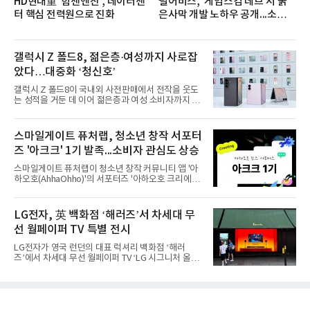
HD현대重 '힘센엔진', 데이터센
펄어비스, '게임스컴 데브'서 붉
터 핵심 전력원으로 진화
은사막 개발 노하우 공개...소비자
관심도 증가
갤럭시 Z 폴드8, 젊은층·여성까지 사로잡
았다…대중화 ‘청신호’
갤럭시 Z 폴드8이 국내외 사전판매에서 전작을 웃도
는 성적을 거둔 데 이어 젊은층과 여성 소비자까지 빠
르게 흡수하며 흥행세를 이어가고 있다. 대화면과 생
산성을 앞세운 기존 폴드의 소비자층에서 벗어나 디
자인과 휴대성을 강화하면서 폴더블폰의 대중화를 본
스마일게이트 퓨처랩, 청소년 창작 서포터
격화하고 있다는 분석이 나온다.10일 카운터포인트
즈 '아크크' 1기 발족...소비자 관심도 상승
리서치에 따르면 갤럭시 Z8 시리즈의 글로벌 사전판
매량은 전작 대비 30% 이상 증가했다. 국내 사전판매
스마일게이트 퓨처랩이 청소년 창작 커뮤니티 앱 '아
량은 전작 대비 39% 늘었고 유럽에서도 20% 이상
하오호(AhhaOhho)'의 서포터즈 '아하오호 크리에이
증가했다. 미국에서도 역대 폴드 시리즈 가운데 가장
터 크루(AhhaOhho Creator Crew, 이하 '아크크')' 1
높은 수준의 사전판매 성과를 기록한 전작보다 30%
기를 발족했다고 10일 밝혔다.아하오호는 퓨처랩이
이상 늘어난 것으로 알려졌다.초기 흥행에는 폴드8의
지난 10년간 오프라인 공간에서 운영해 온 창의환경
LG전자, 英 백화점 ‘해러즈’서 차세대 무
폼팩터 변화가 영향
철학을 디지털로 확장한 플랫폼이다. 학습자가 자신
선 월페이퍼 TV 특별 전시
의 관심사에서 출발해 직접 만들고 시행착오를 겪으
며 배움을 넓혀가도록 설계됐다. 디지털 콘텐츠를 소
LG전자가 영국 런던의 대표 럭셔리 백화점 ‘해러
비만 하기 쉬운 AI 시대의 아이들에게 정답을 따라가
즈’에서 차세대 무선 월페이퍼 TV ‘LG 시그니처 올레
는 능력보다 스스로 질문하고 만들어보는 '주체적 배
드 W’를 선보이며 현지 프리미엄 고객들의 관심을 끌
움의 경험'을 건넨다는 취지다.아크크는 초등학교 3학
고 있다.LG전자는 8월 7일부터 26일까지 해러즈 백
년부터 6학년 아동·청소년으로 꾸려졌다. 아하오호
화점 1층 외관을 장식하는 브롬튼 로드 쇼윈도에서
앱의 창작 챌린지에
LG 시그니처 올레드 W 특별 전시를 진행한다고 10일