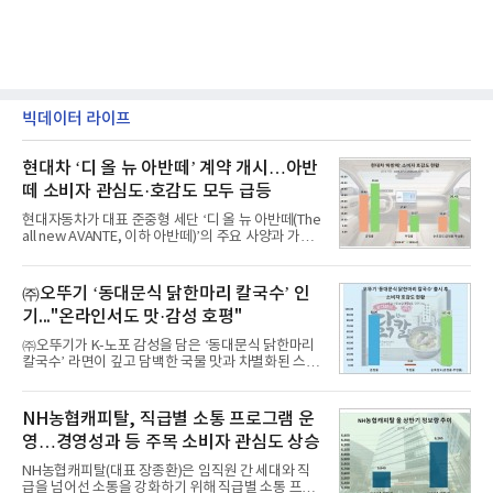
빅데이터 라이프
현대차 ‘디 올 뉴 아반떼’ 계약 개시…아반
떼 소비자 관심도·호감도 모두 급등
현대자동차가 대표 준중형 세단 ‘디 올 뉴 아반떼(The
all new AVANTE, 이하 아반떼)’의 주요 사양과 가격
을 공개하고 5일부터 계약을 시작한다고 밝혔다.아반
떼는 6년 만에 선보이는 8세대 완전변경 모델로, ▲정
교한 선과 면을 중심으로 완성한 파격적인 디자인 ▲
㈜오뚜기 ‘동대문식 닭한마리 칼국수’ 인
과거 중형 세단 수준으로 확대된 차체 제원 ▲글로벌
기..."온라인서도 맛·감성 호평"
최고 수준의 안전성 ▲성능과 효율을 동시에 높인 주
행 완성도 ▲첨단 편의 및 디지털 사양 적용 등을 통해
㈜오뚜기가 K-노포 감성을 담은 ‘동대문식 닭한마리
글로벌 준중형 세단의 새로운 기준을 세웠다.아반떼
칼국수’ 라면이 깊고 담백한 국물 맛과 차별화된 스토
는 가솔린 2.0과 1.6 하이브리드 두 가지 파워트레인
리로 출시 초기부터 높은 인기를 얻고 있다고 4일 밝
과 모던, 프리미엄, 인스퍼레이션 세 가지 트림으로
혔다.‘동대문식 닭한마리 칼국수’는 예상을 뛰어넘는
운영된다.◆ 디자인·공간·안전·성능 전반에서 차급을
소비자 호응에 힘입어 지난 7월 13일 첫 선을 보인 지
NH농협캐피탈, 직급별 소통 프로그램 운
넘
단 18일 만에 누적 판매량 50만 개를 돌파하는 성과를
영…경영성과 등 주목 소비자 관심도 상승
거두었다.이번 신제품은 개발진이 전국의 닭한마리
전문점을 직접 찾아 다니며 최적의 육수 비율을 완성
NH농협캐피탈(대표 장종환)은 임직원 간 세대와 직
했다. 자극적이지 않으면서도 깊은 닭육수에 마늘의
급을 넘어선 소통을 강화하기 위해 직급별 소통 프로