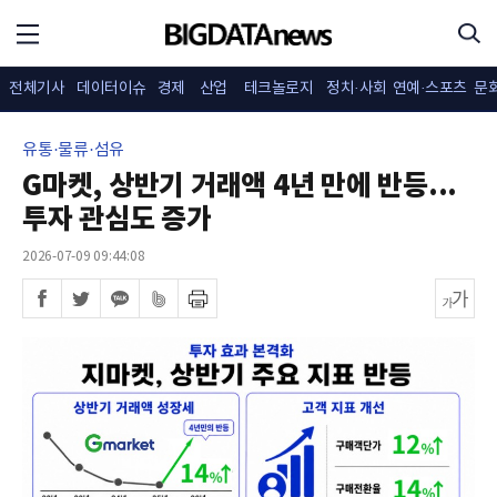
전체기사
데이터이슈
경제
산업
테크놀로지
정치·사회
연예·스포츠
문
유통·물류·섬유
G마켓, 상반기 거래액 4년 만에 반등...
투자 관심도 증가
2026-07-09 09:44:08