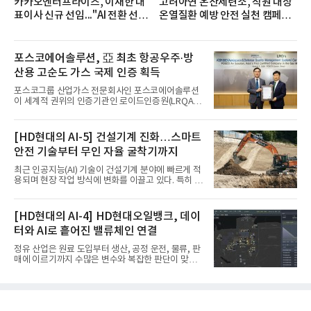
카카오엔터프라이즈, 이재한 대
고려아연 온산제련소, 직원 대상
표이사 신규 선임..."AI 전환 선
온열질환 예방 안전 실천 캠페인
도"
실시
포스코에어솔루션, 亞 최초 항공우주·방
산용 고순도 가스 국제 인증 획득
포스코그룹 산업가스 전문회사인 포스코에어솔루션
이 세계적 권위의 인증기관인 로이드인증원(LRQA)
으로부터 아시아 지역 최초로 항공우주 및 방산용 고
순도 희귀가스 제조 분야 국제공인 인증인 ‘항공우주·
방산 품질경영시스템(AS9100D)’을 획득했다.포스코
[HD현대의 AI-5] 건설기계 진화…스마트
에어솔루션은 6일 서울 포스코센터에서 김대연 포스
안전 기술부터 무인 자율 굴착기까지
코에어솔루션 대표, 이일형 로이드인증원(LRQA) 한
국지사 대표 등이 참석한 가운데 ‘항공우주·방산 품질
최근 인공지능(AI) 기술이 건설기계 분야에 빠르게 적
경영시스템(AS9100D)’ 인증수여식을 가졌다고 밝혔
용되며 현장 작업 방식에 변화를 이끌고 있다. 특히 무
다.포스코에어솔루션이 획득한 AS9100D는 국제 품
인 자율화 기술은 작업 효율을 획기적으로 높이며 스
질경영시스템 표준(ISO 9001)을 기반으로 항공우주
마트 건설 현장 구현을 앞당기고 있다.HD현대사이트
및 방위산업의 엄격한 특수 요구사항을 반영한 글로
솔루션은 최근 스위스 건설 현장에서 무인 자율 굴착
[HD현대의 AI-4] HD현대오일뱅크, 데이
벌 표준이다. 특히 미세
기를 투입했다. 실제 공사를 진행한 것은 처음으로, 건
터와 AI로 흩어진 밸류체인 연결
설장비 자율화 기술의 새로운 이정표를 제시했다.이
번에 투입된 무인 자율 굴착기는 유럽 대형 건설그룹
정유 산업은 원료 도입부터 생산, 공정 운전, 물류, 판
키바그(KIBAG)의 스위스 투겐 지역 건설 프로젝트에
매에 이르기까지 수많은 변수와 복잡한 판단이 맞물
서 깊이 3m, 폭 12m, 길이 1km 규모의 토목 공사를
리는 구조를 갖고 있다. 작은 변화 하나가 전체 수익성
수행할 예정이다. 해당 장비에는 HD건설기계의 22t
과 운영 효율에 직접적인 영향을 미치는 만큼, 데이터
급 굴착기를 기반으로 HD현대사이트솔루션의 스마
를 얼마나 빠르고 정확하게 연결하고 활용하느냐가
트 굴착기 플랫폼
기업경쟁력을 좌우하는 핵심 요소로 떠오르고 있다.