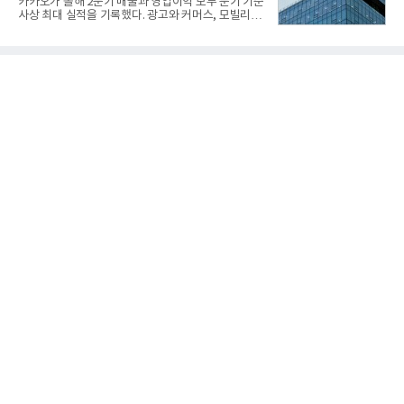
카카오가 올해 2분기 매출과 영업이익 모두 분기 기준
출을 위한 개량형 멀티런처 개발을 완료함으로써 기
사상 최대 실적을 기록했다. 광고와 커머스, 모빌리
능 다양화와 계열화 가능성을 선보인 바 있었다. 이번
티, 페이 등 플랫폼 사업이 고르게 성장하며 실적을 견
엔 기존 K-30 30mm 대공포 비호 체계에 신궁을 장착
인했다.카카오는 6일 연결 기준 올해 2분기 매출 2조
하는 개량사업, 일명 ‘비호복합’ 프로젝트가 2009년
985억원, 영업이익 2770억원을 기록했다고 밝혔다.
부터 진행됐
전년 동기 대비 매출은 9%, 영업이익은 36% 늘어난
수치다. 전년 동기 실적과 증가율은 카카오게임즈와
카카오헬스케어 관련 손익을 중단영업손익으로 반영
한 기준으로 산출됐다. 지난해 2분기 매출은 1조9175
억원, 영업이익은 2039억원이었다.플랫폼 부문 매출
은 1조2303억원으로 전년 동기 대비 17% 증가했다.
카카오톡 내 광고와 커머스 사업을 아우르는 톡비즈
매출은 6432억원