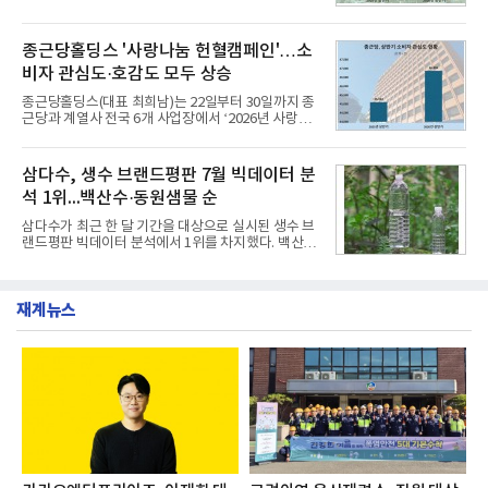
개운한 풍미를 더했으며, 국물이 잘 배어들면서도 쫄
그램'너하(NH)고, 나하(NH)고, NH GO!'를 지난 27일
깃한 식감이 살아있는 칼국수 면발을 정교하게 구현
부터 30일까지 서울 원센티널 NH농협캐피탈타워 22
했다는게 회사측의 설명이다.실제 현장 시식 행사에
층에서 운영했다고 31일 밝혔다.이번 프로그램은 경
종근당홀딩스 '사랑나눔 헌혈캠페인'…소
서도
영지원부 홍보팀과 2026년 새로이(e)＊가 공동 주관
비자 관심도·호감도 모두 상승
했으며, ▲팀장·부장(7.27), ▲계장·주임(7.28), ▲과
장·차장(7.29), ▲대리(7.30) 등 직급별로 총 4회에 걸
종근당홀딩스(대표 최희남)는 22일부터 30일까지 종
쳐 진행됐다.참고로 새로이(e)는 NH농협캐피탈 MZ
근당과 계열사 전국 6개 사업장에서 ‘2026년 사랑나
세대들로(과장~계장) 구성된 자율 참여조직으로, 조
눔 헌혈캠페인’을 실시했다고 31일 밝혔다.이번 캠페
직문화 혁신과 업무 효율성 향상을 위한 다양한 활동
인은 장마와 폭염, 여름휴가 등으로 헌혈 참여가 줄어
을 추진하며,새로운 변화와 이로운 영향력을 조직전
드는 시기에 안정적 혈액 수급에 기여하고 생명나눔
삼다수, 생수 브랜드평판 7월 빅데이터 분
반에 전파하는 역할
문화를 확산하기 위해 마련됐다.캠페인은 종근당 천
석 1위...백산수·동원샘물 순
안공장을 시작으로 ▲효종연구소 ▲종근당바이오 안
산공장 ▲경보제약 아산본사 ▲종근당건강 당진공장
삼다수가 최근 한 달 기간을 대상으로 실시된 생수 브
▲종근당 본사 등 전국 6개 사업장에서 릴레이 방식
랜드평판 빅데이터 분석에서 1위를 차지했다. 백산수
으로 이어졌다.캠페인 기간에는 임직원의 참여를 독
와 동원샘물이 뒤를 이었다.31일 한국기업평판연구
려하기 위해 헌혈 퀴즈와 행운 복권 등 다양한 이벤트
소(소장 구창환)는 국내 소비자들에게 사랑받는 21개
도 진행했다.종근당홀딩스는 임직원들이 기부한 헌혈
생수 브랜드를 대상으로 지난 6월 30일부터 7월 31일
증을 한국백혈병
재계뉴스
까지 수집된 소비자 빅데이터 3,702,555건을 분석한
결과, 삼다수가 브랜드평판지수 1,594,583을 기록하
며 7월 1위에 올랐다고 밝혔다. 분석에 활용된 빅데이
터는 지난 4월(3,435,836건) 대비 7.76% 증가한 수
치다.연구소에 따르면 7월 생수 브랜드평판 순위는 삼
다수, 백산수, 동원샘물, 스파클, 아이시스, 에비앙,
몽베스트, 크리스탈, 풀무원샘물, 평창수, 지리산수,
진로 석수,