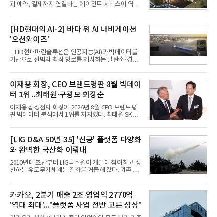
과 예약, 결제까지 연결하는 에이전트 서비스에 역량
을 집중한다. 음식 배달을 시작으로 커머스와 예약, 여
행 등으로 적용 범위를 넓혀 AI를 새로운 톡비즈 성장
축으로 만들겠다는 구상이다.정신아 카카오 대표는 6
[HD현대의 AI-2] 바다 위 AI 내비게이션
일 열린 2분기 실적 발표 컨퍼런스콜에서 "AI는 톡비
'오션와이즈'
즈 성장 재점화의 핵심이자 주요 매출원으로 자리 잡
을 것"이라며 이같은 AI 사업 전략을 공개했다. 카카
···HD현대마린슬루선은 인공지능(AI)과 빅데이터를
오는 이날 함께 발표한 2분기 연결 매출이 전년 동기
기반으로 선박의 최적 항로를 제시하는 탈탄소·경제
대비 9% 증가한 2조985억원, 영업이익은 36% 늘어
운항 솔루션 ‘오션와이즈’를 운영하고 있다. 별도의
난 2770억원이라고 밝혔다. 매출과 영업이익 모두 분
장비 설치 없이 일고리즘 만으로 선박의 탄소 배출량
기 기준 역대 최대치다. 카카오는 플랫폼 부문 매출이
을 모니터링 및 예측하며, 연료 소비를 최소화하는 운
이재용 회장, CEO 브랜드평판 8월 빅데이
17% 증가하
항 가이드라인을 제공한다.오션와이즈의 핵심 기능은
터 1위...최태원·구광모 회장순
CI(탄소집약도지수) 실시간 관리 예측, 시 기반 최적
항로 추천, 선단 관리 등이다. HD현대오일뱅크와의
이재용 삼성전자 회장이 2026년 8월 CEO 브랜드평
실증에서는 총 13개 구간, 10만6000km 항해를 통해
판 빅데이터 분석에서 1위를 차지했다. 최태원 SK그
평균 5.3%의 연료 질감 효과를 입증했다. 이는 연간 1
룹 회장과 구광모 LG그룹 회장이 뒤를 이었다.6일 한
만t의 연료를 사용하는 선박 1척 기준 약 3억5000만
국기업평판연구소(소장 구창환)는 빅데이터뉴스와
원의 비용 절감에 해당한다.주목할 점은 오션와이즈
함께 60명의 CEO 브랜드를 대상으로 2026년 7월 6
[LIG D&A 50년-35] '신궁' 플랫폼 다양화
의 핵심
일부터 8월 6일까지 수집된 소비자 빅데이터
와 완벽한 국산화 이뤄내
7,395,735건을 분석한 결과, 삼성 이재용 회장이 브
랜드평판지수 1,984,715를 기록하며 8월 1위에 올랐
2010년대 초반부터 LIG넥스원이 개발에 참여하고 생
다고 밝혔다. 분석에 활용된 빅데이터는 지난 7월
산하는 유도무기체계는 진화를 거듭해 갔다. 기존 무
(14,233,797건) 대비 48.04% 감소한 수치다.8월
기체계에 기반한 새로운 기능이 추가되기도 하고, 활
CEO 브랜드평판 30위 순위는 이재용, 최태원, 정의
용도가 떨어지는 재래식 무기를 새롭게 활용하는 방
선, 구광모, 신동빈, 박현주, 이해진, 정원주, 함영주,
안이 강구됐다. 또 핵심 구성품 국산화를 통해 수출상
카카오, 2분기 매출 2조·영업익 2770억
김승연, 이재현, 강호동, 김범수, 양종
의 제약을 해소하고자 노력했다. 이러한 LIG넥스원의
'역대 최대'..."플랫폼 사업 전반 고른 성장"
신기술 개발 성과가 집약된 무기체계가 바로 휴대용
지대공 유도무기 ‘신궁’이다.신궁은 이미 2009년 수