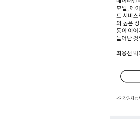
데이터앤리서
모델, 에이
트 서비스와
의 높은 성
동이 이어
늘어난 것
최용선 빅데이
<저작권자 © 