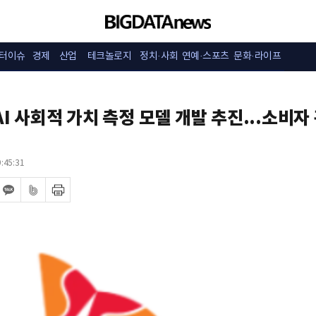
터이슈
경제
산업
테크놀로지
정치·사회
연예·스포츠
문화·라이프
 AI 사회적 가치 측정 모델 개발 추진...소비자
:45:31