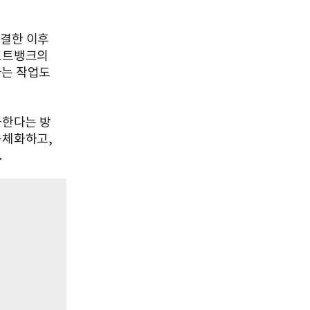
체결한 이후
소프트뱅크의
하는 작업도
화한다는 방
구체화하고,
.