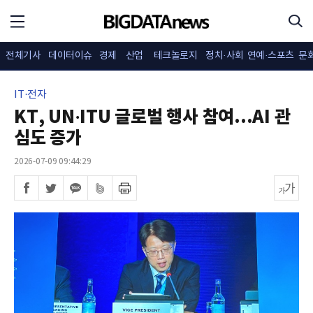
전체기사
데이터이슈
경제
산업
테크놀로지
정치·사회
연예·스포츠
문
IT·전자
KT, UN·ITU 글로벌 행사 참여...AI 관
심도 증가
2026-07-09 09:44:29