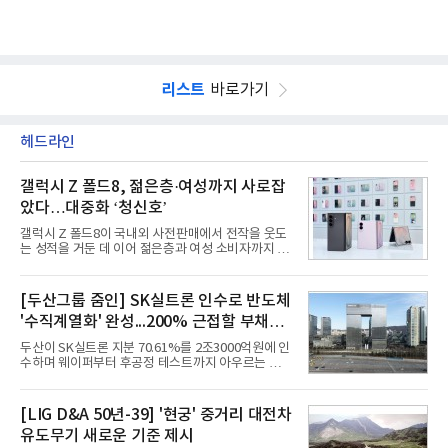
리스트
바로가기
헤드라인
갤럭시 Z 폴드8, 젊은층·여성까지 사로잡
았다…대중화 ‘청신호’
갤럭시 Z 폴드8이 국내외 사전판매에서 전작을 웃도
는 성적을 거둔 데 이어 젊은층과 여성 소비자까지 빠
르게 흡수하며 흥행세를 이어가고 있다. 대화면과 생
산성을 앞세운 기존 폴드의 소비자층에서 벗어나 디
자인과 휴대성을 강화하면서 폴더블폰의 대중화를 본
[두산그룹 줌인] SK실트론 인수로 반도체
격화하고 있다는 분석이 나온다.10일 카운터포인트
'수직계열화' 완성...200% 근접할 부채비
리서치에 따르면 갤럭시 Z8 시리즈의 글로벌 사전판
매량은 전작 대비 30% 이상 증가했다. 국내 사전판매
율 부담
두산이 SK실트론 지분 70.61%를 2조3000억원에 인
량은 전작 대비 39% 늘었고 유럽에서도 20% 이상
수하며 웨이퍼부터 후공정 테스트까지 아우르는 반도
증가했다. 미국에서도 역대 폴드 시리즈 가운데 가장
체 수직계열화를 완성했다. 인수 대상인 SK실트론은
높은 수준의 사전판매 성과를 기록한 전작보다 30%
지난해 5742억원의 순손실을 내며 신용등급 하향검
이상 늘어난 것으로 알려졌다.초기 흥행에는 폴드8의
토 대상에 올라 있다. 두산의 연결 기준 부채비율도 인
[LIG D&A 50년-39] '현궁' 중거리 대전차
폼팩터 변화가 영향
수금융 1조원을 가정할 경우 200%에 근접한 191%
유도무기 새로운 기준 제시
까지 오를 것으로 신용평가사들은 추산하고 있다.10