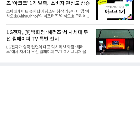
즈 '아크크' 1기 발족...소비자 관심도 상승
리서치에 따르면 갤럭시 Z8 시리즈의 글로벌 사전판
매량은 전작 대비 30% 이상 증가했다. 국내 사전판매
스마일게이트 퓨처랩이 청소년 창작 커뮤니티 앱 '아
량은 전작 대비 39% 늘었고 유럽에서도 20% 이상
하오호(AhhaOhho)'의 서포터즈 '아하오호 크리에이
증가했다. 미국에서도 역대 폴드 시리즈 가운데 가장
터 크루(AhhaOhho Creator Crew, 이하 '아크크')' 1
높은 수준의 사전판매 성과를 기록한 전작보다 30%
기를 발족했다고 10일 밝혔다.아하오호는 퓨처랩이
이상 늘어난 것으로 알려졌다.초기 흥행에는 폴드8의
지난 10년간 오프라인 공간에서 운영해 온 창의환경
LG전자, 英 백화점 ‘해러즈’서 차세대 무
폼팩터 변화가 영향
철학을 디지털로 확장한 플랫폼이다. 학습자가 자신
선 월페이퍼 TV 특별 전시
의 관심사에서 출발해 직접 만들고 시행착오를 겪으
며 배움을 넓혀가도록 설계됐다. 디지털 콘텐츠를 소
LG전자가 영국 런던의 대표 럭셔리 백화점 ‘해러
비만 하기 쉬운 AI 시대의 아이들에게 정답을 따라가
즈’에서 차세대 무선 월페이퍼 TV ‘LG 시그니처 올레
는 능력보다 스스로 질문하고 만들어보는 '주체적 배
드 W’를 선보이며 현지 프리미엄 고객들의 관심을 끌
움의 경험'을 건넨다는 취지다.아크크는 초등학교 3학
고 있다.LG전자는 8월 7일부터 26일까지 해러즈 백
년부터 6학년 아동·청소년으로 꾸려졌다. 아하오호
화점 1층 외관을 장식하는 브롬튼 로드 쇼윈도에서
앱의 창작 챌린지에
LG 시그니처 올레드 W 특별 전시를 진행한다고 10일
밝혔다. 해당 공간은 월평균 약 110만 명이 찾는 런던
의 대표적인 프리미엄 쇼핑 거리다. 방문객들은 매장
에 들어서기 전부터 LG 시그니처 올레드 W의 뛰어난
화질과 초슬림 디자인을 경험할 수 있으며 쇼윈도에
서 본 제품을 백화점 내부 LG전자 매장에서도 직접 확
인할 수 있도록 했다.LG전자는 2013년 세계 최초 출
시 이후 13년 연