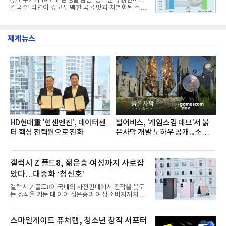
㈜오뚜기가 K-노포 감성을 담은 ‘동대문식 닭한마리
글로벌 준중형 세단의 새로운 기준을 세웠다.아반떼
칼국수’ 라면이 깊고 담백한 국물 맛과 차별화된 스토
는 가솔린 2.0과 1.6 하이브리드 두 가지 파워트레인
리로 출시 초기부터 높은 인기를 얻고 있다고 4일 밝
과 모던, 프리미엄, 인스퍼레이션 세 가지 트림으로
혔다.‘동대문식 닭한마리 칼국수’는 예상을 뛰어넘는
운영된다.◆ 디자인·공간·안전·성능 전반에서 차급을
소비자 호응에 힘입어 지난 7월 13일 첫 선을 보인 지
넘
재계뉴스
단 18일 만에 누적 판매량 50만 개를 돌파하는 성과를
거두었다.이번 신제품은 개발진이 전국의 닭한마리
전문점을 직접 찾아 다니며 최적의 육수 비율을 완성
했다. 자극적이지 않으면서도 깊은 닭육수에 마늘의
개운한 풍미를 더했으며, 국물이 잘 배어들면서도 쫄
깃한 식감이 살아있는 칼국수 면발을 정교하게 구현
했다는게 회사측의 설명이다.실제 현장 시식 행사에
서도
HD현대重 '힘센엔진', 데이터센
펄어비스, '게임스컴 데브'서 붉
터 핵심 전력원으로 진화
은사막 개발 노하우 공개...소비자
관심도 증가
갤럭시 Z 폴드8, 젊은층·여성까지 사로잡
았다…대중화 ‘청신호’
갤럭시 Z 폴드8이 국내외 사전판매에서 전작을 웃도
는 성적을 거둔 데 이어 젊은층과 여성 소비자까지 빠
르게 흡수하며 흥행세를 이어가고 있다. 대화면과 생
산성을 앞세운 기존 폴드의 소비자층에서 벗어나 디
자인과 휴대성을 강화하면서 폴더블폰의 대중화를 본
스마일게이트 퓨처랩, 청소년 창작 서포터
격화하고 있다는 분석이 나온다.10일 카운터포인트