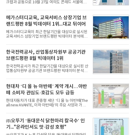
크랩과 공동으로 10월 27일 여의도 콘래드 서울에서
개최 예정인 ‘2026 서울 핀테크 위크 데모데이 with
IBK기업은행’에 참가할 기업을 모집한다고 10일 밝혔
다.이번 데모데이는 ‘AX 기반 디지털금융의 전환’을
메가스터디교육, 교육서비스 상장기업 브
주제로 개최되는 ‘서울 핀테크 위크 2026’의 공식 프
랜드평판 8월 빅데이터 1위...대교 뒤이어
로그램으로, 우수한 AX 기반 핀테크 기업을 발굴하고
투자유치와 사업 협력 기회를 지원하기 위해 마련됐
메가스터디교육이 최근 한달기간을 대상으로 실시된
다.참여 대상은 창업 7년 이내의 서울 소재 핀테크 스
교육서비스 상장기업 브랜드평판 빅데이터 분석에서
타트업과 중소기업 창업 지원법에 따른 신사업 분야
1위를 차지했다. 대교와 디지털대상이 뒤를 이었다.7
의 창업 10년 이내 기업이다. 참가 신청은 10일부터
일 한국기업평판연구소(소장 구창환)는 국내 교육서
30일까지 스타트업 플러스 홈페이지를 통해 가능하
비스 상장기업 브랜드를 대상으로 지난 7월 7일부터
한국전력공사, 산업통상자원부 공공기관
다.심사를
8월 7일까지 수집된 소비자 빅데이터 10,074,233건
브랜드평판 8월 빅데이터 1위
을 분석한 결과, 메가스터디교육이 브랜드평판지수
1,710,926을 기록하며 8월 1위에 올랐다고 밝혔다.
한국전력공사가 최근 한달기간을 대상으로 실시된 산
분석에 활용된 빅데이터는 지난 7월(9,491,206건) 대
업통상자원부 공공기관 브랜드평판 빅데이터 분석에
비 6.14% 증가한 수치로, 교육서비스 상장기업 브랜
서 1위를 차지했다. 한국가스공사와 한국수력원자력
드에 대한 소비자 관심이 확대됐다.연구소에 따르면 8
이 순으로 뒤를 이었다.7일 한국기업평판연구소(소장
월 교육서비스 상장기업 브랜드평판 순위는 메가스터
구창환)는 산업통상자원부 공공기관 41개 브랜드를
현대차 ‘디 올 뉴 아반떼’ 계약 개시…아반
디교육, 대교, 디지
대상으로 지난 7월 7일부터 8월 7일까지 수집된 소비
떼 소비자 관심도·호감도 모두 급등
자 빅데이터 91,102,549건을 분석한 결과, 한국전력
공사가 브랜드평판지수 10,670,633을 기록하며 8월
현대자동차가 대표 준중형 세단 ‘디 올 뉴 아반떼(The
1위에 올랐다고 밝혔다. 분석에 활용된 빅데이터는 지
all new AVANTE, 이하 아반떼)’의 주요 사양과 가격
난 7월(88,893,823건) 대비 2.48% 증가한 수치다.연
을 공개하고 5일부터 계약을 시작한다고 밝혔다.아반
구소에 따르면 8월 산업통상자원부 공공기관 브랜드
떼는 6년 만에 선보이는 8세대 완전변경 모델로, ▲정
평판 30위 순위는 한국전력공사, 한국가스공사, 한국
교한 선과 면을 중심으로 완성한 파격적인 디자인 ▲
㈜오뚜기 ‘동대문식 닭한마리 칼국수’ 인
수력원자력, 한국석
과거 중형 세단 수준으로 확대된 차체 제원 ▲글로벌
기..."온라인서도 맛·감성 호평"
최고 수준의 안전성 ▲성능과 효율을 동시에 높인 주
행 완성도 ▲첨단 편의 및 디지털 사양 적용 등을 통해