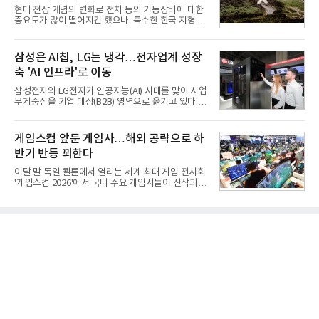
일 금융감독원 전자공시와 업계 등에 따르면 ㈜두산
현대 전장 개념의 변화로 전차 등의 기동장비에 대한
은 지난달 31일 이사회를 열고 SK㈜가 보유한 SK실
중요도가 많이 떨어지긴 했으나. 특수한 한국 지형을
트론 지분 70.61%를 인수하는 주식매매계약(SPA)
고려할 때 북한군 전차부대는 여전히 위협적인 존재
체결을 승인했다고 공시했다. 계약서에는 장용호 SK
로 평가되고 있다. 그러나 우리 군이 운용 중인 대전차
㈜ 대표이사와 김민철 두산 대표이사가 각각 서명했
무기는 관통력과 유효사거리 모두 만족스럽지 못해
삼성은 AI칩, LG는 냉각…전자업계 성장
다. 매각 대상 지분은 SK㈜가
적 전차 파괴에 효과적이지 못했다. 특히 노후화된 대
축 'AI 인프라'로 이동
전차 무기에 대한 군수지원이 미흡해 전력 발휘가 어
려웠다.따라서 부족한 사거리의 한계를 극복하고 아
삼성전자와 LG전자가 인공지능(AI) 시대를 맞아 사업
군의 생존성을 극대화할 수 있는 대전차 유도무기 개
무게중심을 기업 대상(B2B) 영역으로 옮기고 있다.
발이 절실했다.2007년부터 국방과학연구소(ADD) 주
TV와 생활가전 등 전통적인 소비자 시장이 성숙기에
관으로 중거리 대전차 유도무기 탐색개발을 시작했
접어든 가운데 삼성전자는 AI 반도체를 중심으로 데
다. 5대 개발 전략으로 성능 우위, 소량화경량화 실현,
이터센터 생태계 공략을 강화하고 LG전자는 냉각솔
게임스컴 앞둔 게임사…해외 공략으로 하
국산화에 의
루션·전장·로봇 등 기업용 솔루션 사업 확대에 속도를
반기 반등 꾀한다
내고 있다.9일 업계에 따르면 LG전자는 2분기 생활가
전과 프리미엄 제품 경쟁력에 더해 B2B 사업 확대 효
이달 말 독일 쾰른에서 열리는 세계 최대 게임 전시회
과로 수익성을 방어한 반면 삼성전자는 디바이스경험
'게임스컴 2026'에서 국내 주요 게임사들이 신작과 글
(DX) 부문의 TV·생활가전 수익성이 악화됐다. 대신 삼
로벌 전략을 공개한다. 상반기 게임사들의 실적이 업
성은 AI 메모리 등 반도체 사업을 중심으로 새로운 성
체별로 엇갈린 가운데 하반기 신작 흥행과 해외 시장
장 동력을 확보하는 데 집중하고 있다.LG전자는 B2B
성과가 실적을 좌우할 핵심 변수로 떠오르고 있다.8일
사업 확대
업계에 따르면 올해 상반기 게임업계는 기업별 성적
표가 크게 갈렸다. 대표적으로 크래프톤은 'PUBG: 배
틀그라운드'의 안정적인 성장에 힘입어 상반기 연결
기준 매출 2조6616억원, 영업이익 9725억원으로 역
대 최대 실적을 기록했다. 엔씨도 올해 출시한 '아이온
2' 등에 힘입어 호실적을 거둘 것으로 전망된다.반면
넷마블은 2분기 매출이 증가했지만 영업이익은 전년
동기 대