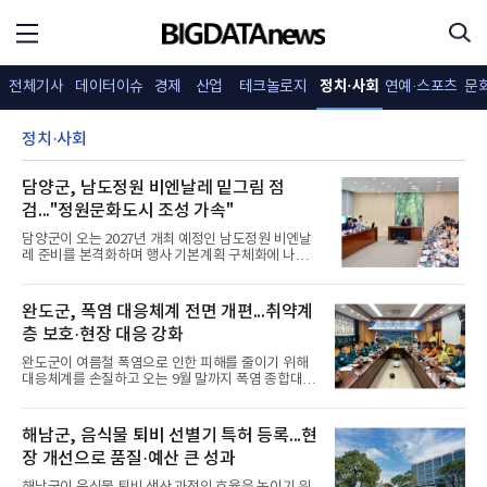
정치·사회
전체기사
데이터이슈
경제
산업
테크놀로지
연예·스포츠
문
정치·사회
담양군, 남도정원 비엔날레 밑그림 점
검..."정원문화도시 조성 가속"
담양군이 오는 2027년 개최 예정인 남도정원 비엔날
레 준비를 본격화하며 행사 기본계획 구체화에 나섰
다고 22일 밝혔다.군은 지난 20일 군청에서 기본계획
수립 용역 중간보고회를 열고 행사 콘셉트와 공간 구
성, 주요 프로그램, 연계사업 추진 방향 등을 논의했
완도군, 폭염 대응체계 전면 개편...취약계
다. 보고회에는 박종원 군수를 비롯해 관계 공무원과
층 보호·현장 대응 강화
자문위원 등이 참석해 추진 전략을 점검했다.비엔날
레는 2027년 10월 죽녹원 일원에서 열릴 예정이며,
완도군이 여름철 폭염으로 인한 피해를 줄이기 위해
담양의 전통정원과 생태자원을 문화·관광 콘텐츠로
대응체계를 손질하고 오는 9월 말까지 폭염 종합대책
확장하는 데 초점을 맞춘다. 행사장은 죽녹원을 중심
을 집중 추진한다고 22일 밝혔다.군은 올해 폭염 대응
으로 소쇄원과 명옥헌 원림 등 주요 정원까지 연계해
체계를 기존보다 세분화해 주의보·경보·중대경보의 3
운영하는 방안이 검토되고 있다.기본계획에는 전통
단계로 운영한다. 중대경보 발령 시에는 종합상황본
해남군, 음식물 퇴비 선별기 특허 등록...현
정원의 가치와
부를 운영하고 현장 상황관리관을 투입하는 등 대응
장 개선으로 품질·예산 큰 성과
수준을 높인다. 또한 야간 무더위에 대비한 '열대야 주
의보'를 새롭게 도입해 24시간 상황 관리에 나선다.취