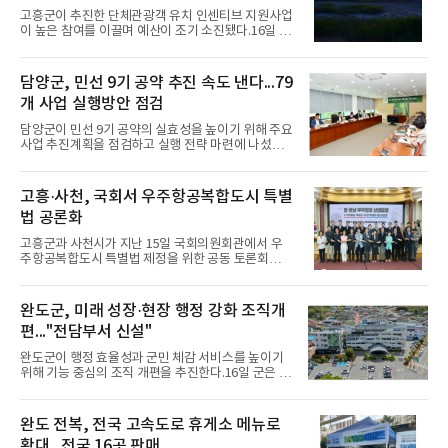
도 전복을 구매·제공하는 행사를 마련하며 지역 특산
고흥군이 추진한 단체관광객 유치 인센티브 지원사업
물 홍보에도 힘을 보탰다.또 대회 기간 참가자들의 숙
이 높은 참여를 이끌며 예산이 조기 소진됐다.16일 군
박과 식음료 소비 등이 이어지면서 약 4억5천만~6억
에 따르면 올해 1월부터 시행한 사업을 통해 여행사
6천만 원의 경제효과를 거둔 것으로 분석됐다. 완도군
250여 회의 관광상품 운영으로 9천여 명의 단체관광
은 앞으로도 스포츠대회를 활용한 관광·지역경제 활
객이 고흥을 찾음에 따라 지난 6월 사업을 마무리했
담양군, 민선 9기 공약 추진 속도 낸다...79
성화 전략
다.관광객들은 녹동항, 쑥섬, 우도 레인보우교, 소록
개 사업 실행방안 점검
도 등 주요 관광지를 둘러보고 숙박시설과 음식점, 전
통시장 등을 이용하며 7억 원 이상의 지역 소비를 창
담양군이 민선 9기 공약의 실효성을 높이기 위해 주요
출한 것으로 집계됐다.고흥군은 이번 사업이 체류형
사업 추진계획을 점검하고 실행 전략 마련에 나섰다.
관광 확산과 지역경제 활성화에 도움이 된 것으로 보
군은 지난 14일 박종원 군수 주재로 보고회를 열어 5
고, 앞으로도 관광자원과 연계한 다양한 마케팅을 통
개 분야 79개 공약의 추진 일정과 재원 확보 방안, 예
해 방문객 유치와 체류 관광 확대에 나설 방침이다.
상 문제점 등을 종합적으로 검토했다고 16일 밝혔다.
고흥·사천, 국회서 우주항공복합도시 특별
이날 회의에서는 공약을 세부 실행계획으로 구체화하
법 공론화
고, 부서 간 협업을 통해 사업 추진력을 높이는 방안이
집중 논의됐다. 생활민원과 복지, 소상공인 지원, 농
고흥군과 사천시가 지난 15일 국회의원회관에서 우
업 분야 등 주민 생활과 밀접한 과제는 우선 추진하기
주항공복합도시 특별법 제정을 위한 공동 토론회를
로 했다.또 중장기 사업은 추진 여건과 우선순위를 고
열고 우주항공산업 육성 방안을 논의했다.16일 군에
려해 단계적으로 추진하고, 보고회 결과를 반영한 실
따르면 이번 토론회는 국회의원과 정부부처, 연구기
행계획은 공약이행평가단 검토를 거쳐 확정한 뒤 군
관, 산업계 관계자 등이 참석한 가운데 특별법 제정 필
완도군, 미래 성장·현장 행정 강화 조직개
누리
요성과 국가 차원의 지원체계 구축, 지역 간 협력 방안
편..."전담부서 신설"
등을 중심으로 진행됐다.고흥군은 나로우주센터를 기
반으로 한 우주발사 인프라와 국가산단, 기술사업화
완도군이 행정 효율성과 군민 체감 서비스를 높이기
기반 등을 강점으로 제시하며 국내 우주산업 거점 조
위해 기능 중심의 조직 개편을 추진한다.16일 군은 정
성의 필요성을 강조했다.군은 이번 토론회를 계기로
원 증원 없이 인력을 재배치해 조직을 슬림화하고 운
특별법 제정과 제2우주센터 유치, 우주산업 기반 확
영 효율을 높이는 데 초점을 맞췄다고 밝혔다. 이번 개
대를 위한 대응을 지속해 나갈 계획이다.
편으로 1개 부서와 6개 팀이 축소되는 대신 미래 성장
완도 전복, 전국 고속도로 휴게소 메뉴로
과 핵심 산업 대응 기능은 강화된다.주요 내용은 인구
확대...전국 16곳 판매