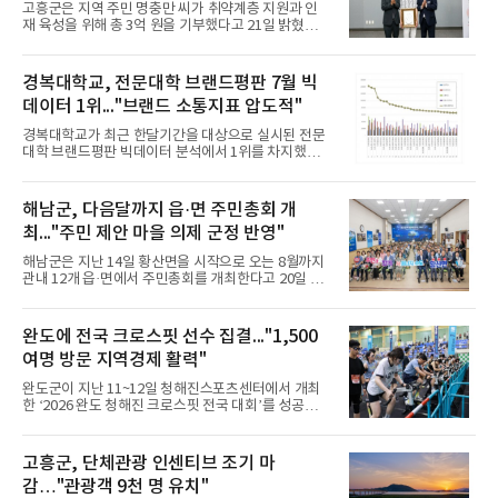
고흥군은 지역 주민 명충만 씨가 취약계층 지원과 인
우당 음악 기록, 악기 유물의 역사, 복원 악기 등으로
재 육성을 위해 총 3억 원을 기부했다고 21일 밝혔다.
구성됐으며, 고문헌과 악보, 복원품을 함께 전시해 조
기부금 가운데 2억 원은 어려운 이웃을 위한 후원금으
선 선비들의 예술과 수양 문화를 살펴볼 수 있도록 했
로, 1억 원은 고흥군교육발전기금으로 사용될 예정이
다.관람객을 위한 명문 해설 영상과 전통 악기부터
다.군청 팔영산홀에서 열린 기탁식은 기부자의 뜻에
경복대학교, 전문대학 브랜드평판 7월 빅
따라 최소 인원만 참석한 가운데 진행됐다. 이날 행사
데이터 1위..."브랜드 소통지표 압도적"
에서는 사회복지공동모금회 고액기부자 모임인 ‘아
너 소사이어티’ 가입식도 함께 열렸으며, 나눔을 기념
경복대학교가 최근 한달기간을 대상으로 실시된 전문
하는 핸드프린팅 동판 제작이 이뤄졌다.명 씨는 "오랜
대학 브랜드평판 빅데이터 분석에서 1위를 차지했다.
기간 모아온 자금이 어려운 이웃과 지역의 미래를 위
대구보건대학교와 서울예술대학교가 뒤를 이었다.20
해 의미 있게 쓰이길 바란다"고 말했다.공영민 군수는
일 한국기업평판연구소(소장 구창환)는 국내 소비자
“소중한 기부가 지역사회에 나눔 문화를 확산하는 계
에게 사랑받는 전문대학 브랜드를 대상으로 2026년
해남군, 다음달까지 읍·면 주민총회 개
기가
6월 20일부터 7월 20일까지 수집된 소비자 빅데이터
최..."주민 제안 마을 의제 군정 반영"
49,253,618건을 분석한 결과, 경복대학교가 브랜드
평판지수 1,422,594를 기록하며 7월 1위에 올랐다고
해남군은 지난 14일 황산면을 시작으로 오는 8월까지
밝혔다. 분석에 활용된 빅데이터는 지난 6월
관내 12개 읍·면에서 주민총회를 개최한다고 20일 밝
(48,186,877건) 대비 2.21% 소폭 증가한 수치다.연
혔다.주민총회는 주민들이 지역 현안을 직접 발굴하
구소에 따르면 7월 전문대학 브랜드평판 30위 순위는
고 해결 방안을 논의해 자치계획을 심의·의결하는 주
경복대학교, 대구보건대학교, 서울예술대학교, 연성
민 공론의 장이다. 이번 총회에서 확정된 마을 의제는
완도에 전국 크로스핏 선수 집결..."1,500
대학교, 신구대학교, 대전보건
주민자치회 자체 사업으로 추진하거나 군정에 적극
여명 방문 지역경제 활력"
반영될 수 있도록 건의할 계획이다.올해 첫 주민총회
는 황산면 주민자치센터에서 열렸으며, 주민 200여
완도군이 지난 11~12일 청해진스포츠센터에서 개최
명이 참석해 주민자치회 운영 결과와 예산 집행 계획,
한 ‘2026 완도 청해진 크로스핏 전국 대회’를 성공적
2027년 자치계획을 심의했다.특히 주민 참여를 확대
으로 마쳤다고 16일 밝혔다.이번 대회에는 선수 500
하기 위해 올해 처음으로 온라인 사전투표와 마을 방
명을 비롯해 관계자와 응원단 등 1,500여 명이 완도
문 사전투표를 도입했으며, 사전투표와 현장투표 결
를 방문해 이틀간 열띤 경쟁을 펼쳤다. 참가자들은 수
고흥군, 단체관광 인센티브 조기 마
과를 합산해
준별 팀전 방식으로 스쿼트와 역도, 철봉 등 다양한 종
감…"관광객 9천 명 유치"
목에서 실력을 겨뤘다.군은 시상금 일부를 활용해 완