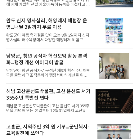
해남군이 음식물 퇴비 생산 과정의 효율을 높이기 위
약계층 보호 대책도 강화한다. 장애인과 영유아, 고위
해 자체 개발한 선별 기술이 특허 등록을 마쳤다고 22
험 환자 등 대상별 안전관리를 추진하고 농업인과 이
일 밝혔다. 현장 직원들의 아이디어를 바탕으로 완성
동노동자를 위한 보호 대책을 확대한다. 야외 축제와
된 설비는 퇴비 품질 향상은 물론 유지관리 비용 절감
공연에는 폭염 안전관리 조치를 의무화할 계획이다.
에도 성과를 내고 있다.특허 등록된 기술은 진동과 진
완도 신지 명사십리, 해양레저 체험장 운
농·수
공 흡입 방식을 활용해 퇴비에 남아 있는 비닐 등 이물
영...내달 2일까지 무료 이용
질을 효과적으로 제거하는 장치다. 특허권은 해남군
이 보유하며, 환경시설에서 근무하는 김근선 환경미
완도군이 여름 휴가철을 맞아 오는 8월 2일까지 신지
화원과 홍순근 공업직, 고녕완 환경직 직원이 발명자
명사십리 해수욕장에서 다양한 해양레저 체험 프로그
로 참여했다.생활자원처리시설에서는 음식물류 폐기
램을 무료로 운영한다고 21일 밝혔다.체험 종목은 래
물을 퇴비로 재활용해 농가에 공급하고 있지만, 기존
프팅과 카약, 서프보드, 딩기요트 등 무동력 레저를
에는 이물질 문제로 활용도가 낮았지만 새 선별기를
비롯해 세일링·크루즈 요트까지 마련됐다. 요트는 목
담양군, 청년 공직자 혁신모임 활동 본격
도입한 이후
요일부터 일요일까지 운영되며, 서프보드는 경험자
화...행정 개선 아이디어 발굴
만 참여할 수 있다.참여 신청은 당일 현장에서 선착순
으로 접수하며, 이용객은 안전교육을 받은 뒤 구명조
담양군이 청년 공직자로 구성된 제3기 혁신 주니어보
끼를 착용해야 한다.이번 프로그램은 국제 친환경 인
드를 출범하고 조직문화와 행정서비스 개선을 위한
증인 블루 플래그를 9년 연속 획득한 신지 명사십리의
활동에 나섰다.21일 군은 지난 16일 주니어보드 간담
매력을 널리 알리고, 피서객들에게 색다른 해양 체험
회를 열어 업무 과정에서 발생하는 불편과 주민이 체
기회를 제공하기 위해 마련됐다.
감하는 행정서비스 개선 방안을 논의했다. 참석자들
해남 고산윤선도박물관, 고산 윤선도 서거
은 부서 간 협업, 민원 응대, 업무환경 개선 등 실질적
355주년 특별전 연다
인 변화가 필요한 과제를 중심으로 의견을 공유했다.
올해 주니어보드는 '소확신(소소하지만 확실한 혁
해남군 고산윤선도박물관이 고산 윤선도 서거 355주
신)'을 활동 목표로 정하고 일상 속 작은 문제를 발굴
년을 기념해 오는 24일부터 12월 31일까지 고산유적
해 개선하는 데 집중할 계획이다.담양군 관계자는 “청
지 충헌각에서 특별전 ‘고산의 현(絃), 마음을 조율하
년 공직자의 참신한 의견이 조직의 변화와 행정 혁신
다’를 연다고 21일 밝혔다.이번 전시는 해남군과 녹우
으로 이어질 수 있도록 적극 지원하겠다”고 말했다.
당 문화예술재단, 국립한국문학관이 공동으로 마련
고흥군, 지역주민 3억 원 기부...군민복지·
했으며, 녹우당에 전해 내려오는 거문고 ‘고산유금’과
교육발전에 쓰인다
‘아양’ 관련 유물, 음악 고문헌 등을 통해 해남윤씨 종
가의 음악 문화를 소개한다.전시는 선비의 음악관, 녹