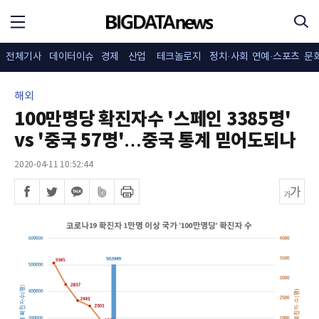
전체기사
데이터이슈
경제
산업
테크놀로지
정치·사회
연예·스포츠
문
해외
100만명당 확진자수 '스페인 3385명'
vs '중국 57명'…중국 통계 믿어도되나
2020-04-11 10:52:44