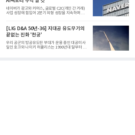
AI팩토리 수익 날 것"
완료하고 제품 양산체계 구축했다고 밝혔다.HD250
과 HD300은 각각 249kW급과 285kW급의 중소형 발
네이버가 광고와 커머스, 글로벌 C2C(개인 간 거래)
전용 SOFC 제품이다. 이번 검사를 통해 HD하이드로
사업 성장에 힘입어 2분기 외형 성장을 지속하며 역대
젠은 제품과 제조시설의 전기설비 안전성과 적합성을
최대 매출을 기록했다. AI 검색 서비스 'AI 탭'의 이용
확인받으면서 안정적인 제품 생산과 공급을 위한 기
자 증가와 엔비디아와 추진하는 AI 팩토리를 앞세워
반을 마련했다고 설명했다.SOFC는 600~1000℃의
AI 수익화에도 속도를 내고 있다.네이버는 올해 2분기
[LIG D&A 50년-36] 지대공 유도무기의
고온에서 작동하는 고효율 친환경 발
연결 기준 매출 3조3888억원, 영업이익 5203억원을
끝없는 진화 '천궁'
기록했다고 7일 밝혔다. 매출은 광고·커머스 등 핵심
사업과 글로벌 C2C 성장에 힘입어 전년 동기 대비
우리 공군의 방공유도탄 부대가 운용 중인 대공미사
16.2% 증가한 분기 최대 매출을 기록했다. 반면 영업
일인 호크와 나이키 허큘리스는 1990년대 말부터 성
이익은 AI 인프라 투자 영향으로 0.2% 감소했다.사업
능 면에서 한계를 보이기 시작했다. 이에 따라 정부는
별 매출은 네이버 플랫폼 1조9022억원, 파이낸셜 플
기존 미사일체계를 대체할 중고도 및 중거리 대공미
랫폼 4707억원, 글로벌 도전 1조159억원이다.네이버
사일을 개발하기로 결정했다.처음 KM-SAM 사업으로
플랫폼은
불린 이 사업의 명칭은 호크(Iron Hawk, 철매)를 대체
한다는 의미에서 ‘철매Ⅱ’ 로 정해졌다. 철매Ⅱ 개발
사업은 미사일체계 완성 후인 2011년 ‘천궁(天弓)’으
로 다시 장비명이 바뀌었다. 17개 업체와 관련 기관이
참여한 가운데 LIG 넥스원은 탐색 개발에서 체계개발
완료까지 모든 과정에 참여했다. 1976년 호크 미사일
창정비 업체로 출발했던 회사가 호크 대체 유도무기
인 천궁