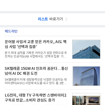
리스트
바로가기
헤드라인
문어발 사업서 교훈 얻은 카카오, AI도 핵
심 사업 '선택과 집중'
분기 최대 실적을 기록한 카카오가 성장 전략으로 추
진하는 인공지능(AI) 사업에서도 ‘선택과 집중’ 기조
를 강화하고 있다. 경쟁사들이 AI 데이터센터 등 인프
라 투자에 나서는 것과 달리, 카카오는 ‘카카오톡’이
라는 플랫폼 경쟁력을 활용한 AI 에이전트 서비스에
SK텔레콤 15GW AI 인프라 꿈꾼다…통신
집중하는 전략이다. 과거 무리한 사업 확장 과정에서
넘어 AI DC 패권 도전
겪었던 시행착오를 되풀이하지 않고 핵심 역량에 집
중하겠다는 취지로 풀이된다.7일 업계에 따르면 카카
SK텔레콤이 미래 성장동력으로 낙점한 인공지능 데
오는 올해 2분기 연결 기준 매출 2조985억원, 영업이
이터센터(AI DC) 사업에 속도를 내고 있다. 올 2분기
익 2770억원을 기록했다. 전년 동기 대비 매출과 영업
AI 데이터센터 매출이 90% 이상 급증한 데 이어, 오
이익은 각각 9%, 36% 증가해 모두 분기 기준 역대
는 2035년까지 총 15GW(기가와트) 규모의 AI DC를
최대치다. 상반기 기준 매출은 4조405억원, 영업이익
구축하겠다는 대형 청사진을 제시하면서다. 이에 따
LG전자, 대형 TV 구독하면 스탠바이미2
은 4884억
라 경쟁 구도 역시 이동통신사인 KT, LG유플러스를
구독료 반값...소비자 관심도 증가
넘어 네이버, 삼성SDS 등 IT 인프라 기업으로 확장되
고 있다.7일 SK텔레콤에 따르면 회사는 올해 2분기