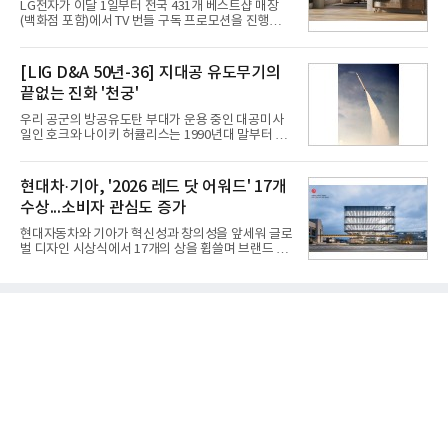
LG전자가 이달 1일부터 전국 431개 베스트샵 매장
연결 기준 매출 4조 3591억원, 영업이익 5660억원을
(백화점 포함)에서 TV 번들 구독 프로모션을 진행하고
기록했다. 매출은 전년 동기 대비 0.5%, 영업이익은
있다. 대형 TV 구독 시 스탠바이미2 구독료를 반값 할
67.3% 증가한 수치다. AI DC 사업의 성장에 더해 수
인해주는 프로모션이다.대상 제품은 65·77·83형 올
익성 중심 경영, 그리고 지난해 발생한 일회성 비용에
레드, 75·86·100형 마이크로 RGB, 75·86형 미니
[LIG D&A 50년-36] 지대공 유도무기의
따른 기저효과가 실
RGB 등 거실용 TV로 인기가 높은 베스트셀러 TV 20
끝없는 진화 '천궁'
개 모델이며, 동시 구독 계약 시 스탠바이미2(모델명
27LX6TPGA) 구독료를 50% 할인 받을 수 있다. 프로
우리 공군의 방공유도탄 부대가 운용 중인 대공미사
모션 대상 모델과 혜택, 구독료 등 프로모션 세부 사항
일인 호크와 나이키 허큘리스는 1990년대 말부터 성
은 베스트샵 판매 매니저에게 문의하면 자세히 안내
능 면에서 한계를 보이기 시작했다. 이에 따라 정부는
받을 수 있다.LG TV를 구독으로 이용하면 최대 6년까
기존 미사일체계를 대체할 중고도 및 중거리 대공미
지 구독 계약기간 내 무상 A/S를 받을 수 있으며, 이사
사일을 개발하기로 결정했다.처음 KM-SAM 사업으로
현대차·기아, '2026 레드 닷 어워드' 17개
등으로 이전
불린 이 사업의 명칭은 호크(Iron Hawk, 철매)를 대체
수상...소비자 관심도 증가
한다는 의미에서 ‘철매Ⅱ’ 로 정해졌다. 철매Ⅱ 개발
사업은 미사일체계 완성 후인 2011년 ‘천궁(天弓)’으
현대자동차와 기아가 혁신성과 창의성을 앞세워 글로
로 다시 장비명이 바뀌었다. 17개 업체와 관련 기관이
벌 디자인 시상식에서 17개의 상을 휩쓸며 브랜드 경
참여한 가운데 LIG 넥스원은 탐색 개발에서 체계개발
쟁력을 다시 한번 입증했다.현대자동차·기아는 '2026
완료까지 모든 과정에 참여했다. 1976년 호크 미사일
레드 닷 어워드: 브랜드 & 커뮤니케이션 디자인 부문
창정비 업체로 출발했던 회사가 호크 대체 유도무기
(Red Dot Design Award: Brand &
인 천궁
Communication Design)'에서 최우수상 2개, 본상
15개를 수상했다고 7일 밝혔다.'레드 닷 어워드'는 독
일 iF, 미국 IDEA와 함께 세계 3대 디자인 시상식으로
손꼽히는 세계 최대 규모의 디자인 공모전이다. 독일
노르트라인 베스트팔렌 디자인센터(Design
Zentrum Nordrhein Westfalen)가 주관해 매년 ▲
제품 디자인 ▲브랜드 & 커뮤니케이션 디자인 ▲디
자인 콘셉트 각 부문에서 우수한