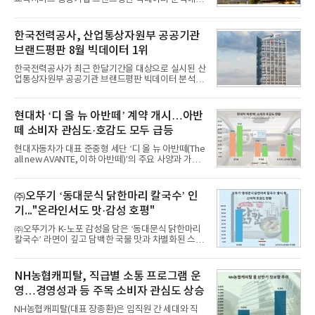
1위를 차지했다. 대교와 디지털대상이 뒤를 이었다.7
일 한국기업평판연구소(소장 구창환)는 국내 교육서
비스 상장기업 브랜드를 대상으로 지난 7월 7일부터
한국전력공사, 산업통상자원부 공공기관
8월 7일까지 수집된 소비자 빅데이터 10,074,233건
브랜드평판 8월 빅데이터 1위
을 분석한 결과, 메가스터디교육이 브랜드평판지수
1,710,926을 기록하며 8월 1위에 올랐다고 밝혔다.
한국전력공사가 최근 한달기간을 대상으로 실시된 산
분석에 활용된 빅데이터는 지난 7월(9,491,206건) 대
업통상자원부 공공기관 브랜드평판 빅데이터 분석에
비 6.14% 증가한 수치로, 교육서비스 상장기업 브랜
서 1위를 차지했다. 한국가스공사와 한국수력원자력
드에 대한 소비자 관심이 확대됐다.연구소에 따르면 8
이 순으로 뒤를 이었다.7일 한국기업평판연구소(소장
월 교육서비스 상장기업 브랜드평판 순위는 메가스터
구창환)는 산업통상자원부 공공기관 41개 브랜드를
현대차 ‘디 올 뉴 아반떼’ 계약 개시…아반
디교육, 대교, 디지
대상으로 지난 7월 7일부터 8월 7일까지 수집된 소비
떼 소비자 관심도·호감도 모두 급등
자 빅데이터 91,102,549건을 분석한 결과, 한국전력
공사가 브랜드평판지수 10,670,633을 기록하며 8월
현대자동차가 대표 준중형 세단 ‘디 올 뉴 아반떼(The
1위에 올랐다고 밝혔다. 분석에 활용된 빅데이터는 지
all new AVANTE, 이하 아반떼)’의 주요 사양과 가격
난 7월(88,893,823건) 대비 2.48% 증가한 수치다.연
을 공개하고 5일부터 계약을 시작한다고 밝혔다.아반
구소에 따르면 8월 산업통상자원부 공공기관 브랜드
떼는 6년 만에 선보이는 8세대 완전변경 모델로, ▲정
평판 30위 순위는 한국전력공사, 한국가스공사, 한국
교한 선과 면을 중심으로 완성한 파격적인 디자인 ▲
㈜오뚜기 ‘동대문식 닭한마리 칼국수’ 인
수력원자력, 한국석
과거 중형 세단 수준으로 확대된 차체 제원 ▲글로벌
기..."온라인서도 맛·감성 호평"
최고 수준의 안전성 ▲성능과 효율을 동시에 높인 주
행 완성도 ▲첨단 편의 및 디지털 사양 적용 등을 통해
㈜오뚜기가 K-노포 감성을 담은 ‘동대문식 닭한마리
글로벌 준중형 세단의 새로운 기준을 세웠다.아반떼
칼국수’ 라면이 깊고 담백한 국물 맛과 차별화된 스토
는 가솔린 2.0과 1.6 하이브리드 두 가지 파워트레인
리로 출시 초기부터 높은 인기를 얻고 있다고 4일 밝
과 모던, 프리미엄, 인스퍼레이션 세 가지 트림으로
혔다.‘동대문식 닭한마리 칼국수’는 예상을 뛰어넘는
운영된다.◆ 디자인·공간·안전·성능 전반에서 차급을
소비자 호응에 힘입어 지난 7월 13일 첫 선을 보인 지
NH농협캐피탈, 직급별 소통 프로그램 운
넘
단 18일 만에 누적 판매량 50만 개를 돌파하는 성과를
영…경영성과 등 주목 소비자 관심도 상승
거두었다.이번 신제품은 개발진이 전국의 닭한마리
전문점을 직접 찾아 다니며 최적의 육수 비율을 완성
NH농협캐피탈(대표 장종환)은 임직원 간 세대와 직
했다. 자극적이지 않으면서도 깊은 닭육수에 마늘의