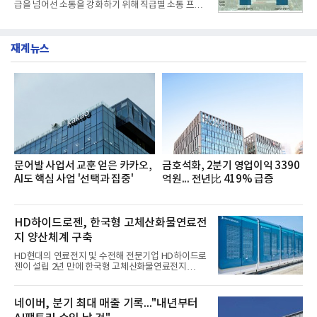
급을 넘어선 소통을 강화하기 위해 직급별 소통 프로
개운한 풍미를 더했으며, 국물이 잘 배어들면서도 쫄
그램'너하(NH)고, 나하(NH)고, NH GO!'를 지난 27일
깃한 식감이 살아있는 칼국수 면발을 정교하게 구현
부터 30일까지 서울 원센티널 NH농협캐피탈타워 22
했다는게 회사측의 설명이다.실제 현장 시식 행사에
층에서 운영했다고 31일 밝혔다.이번 프로그램은 경
서도
재계뉴스
영지원부 홍보팀과 2026년 새로이(e)＊가 공동 주관
했으며, ▲팀장·부장(7.27), ▲계장·주임(7.28), ▲과
장·차장(7.29), ▲대리(7.30) 등 직급별로 총 4회에 걸
쳐 진행됐다.참고로 새로이(e)는 NH농협캐피탈 MZ
세대들로(과장~계장) 구성된 자율 참여조직으로, 조
직문화 혁신과 업무 효율성 향상을 위한 다양한 활동
을 추진하며,새로운 변화와 이로운 영향력을 조직전
반에 전파하는 역할
문어발 사업서 교훈 얻은 카카오,
금호석화, 2분기 영업이익 3390
AI도 핵심 사업 '선택과 집중'
억원... 전년比 419% 급증
HD하이드로젠, 한국형 고체산화물연료전
지 양산체계 구축
HD현대의 연료전지 및 수전해 전문기업 HD하이드로
젠이 설립 2년 만에 한국형 고체산화물연료전지
(SOFC, Solid Oxide Fuel Cell) 양산체계를 구축하고
본격적인 시장 공략에 나선다.HD하이드로젠은 최근
한국전기안전공사(KESCO)로부터 SOFC 발전설비
네이버, 분기 최대 매출 기록..."내년부터
‘HD250’과 ‘HD300’, 제조시설에 대한 사용전검사를