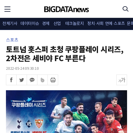
전체기사
데이터이슈
경제
산업
테크놀로지
정치·사회
연예·스포츠
문
스포츠
토트넘 홋스퍼 초청 쿠팡플레이 시리즈,
2차전은 세비야 FC 부른다
2022-05-24 09:30:10