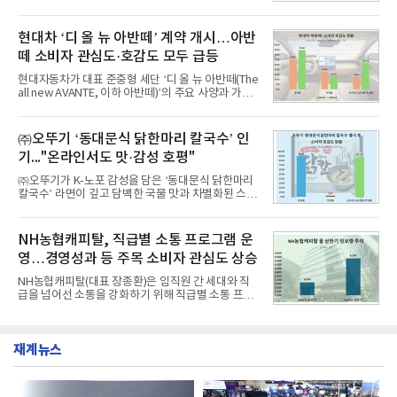
서 1위를 차지했다. 한국가스공사와 한국수력원자력
드에 대한 소비자 관심이 확대됐다.연구소에 따르면 8
이 순으로 뒤를 이었다.7일 한국기업평판연구소(소장
월 교육서비스 상장기업 브랜드평판 순위는 메가스터
구창환)는 산업통상자원부 공공기관 41개 브랜드를
현대차 ‘디 올 뉴 아반떼’ 계약 개시…아반
디교육, 대교, 디지
대상으로 지난 7월 7일부터 8월 7일까지 수집된 소비
떼 소비자 관심도·호감도 모두 급등
자 빅데이터 91,102,549건을 분석한 결과, 한국전력
공사가 브랜드평판지수 10,670,633을 기록하며 8월
현대자동차가 대표 준중형 세단 ‘디 올 뉴 아반떼(The
1위에 올랐다고 밝혔다. 분석에 활용된 빅데이터는 지
all new AVANTE, 이하 아반떼)’의 주요 사양과 가격
난 7월(88,893,823건) 대비 2.48% 증가한 수치다.연
을 공개하고 5일부터 계약을 시작한다고 밝혔다.아반
구소에 따르면 8월 산업통상자원부 공공기관 브랜드
떼는 6년 만에 선보이는 8세대 완전변경 모델로, ▲정
평판 30위 순위는 한국전력공사, 한국가스공사, 한국
교한 선과 면을 중심으로 완성한 파격적인 디자인 ▲
㈜오뚜기 ‘동대문식 닭한마리 칼국수’ 인
수력원자력, 한국석
과거 중형 세단 수준으로 확대된 차체 제원 ▲글로벌
기..."온라인서도 맛·감성 호평"
최고 수준의 안전성 ▲성능과 효율을 동시에 높인 주
행 완성도 ▲첨단 편의 및 디지털 사양 적용 등을 통해
㈜오뚜기가 K-노포 감성을 담은 ‘동대문식 닭한마리
글로벌 준중형 세단의 새로운 기준을 세웠다.아반떼
칼국수’ 라면이 깊고 담백한 국물 맛과 차별화된 스토
는 가솔린 2.0과 1.6 하이브리드 두 가지 파워트레인
리로 출시 초기부터 높은 인기를 얻고 있다고 4일 밝
과 모던, 프리미엄, 인스퍼레이션 세 가지 트림으로
혔다.‘동대문식 닭한마리 칼국수’는 예상을 뛰어넘는
운영된다.◆ 디자인·공간·안전·성능 전반에서 차급을
소비자 호응에 힘입어 지난 7월 13일 첫 선을 보인 지
NH농협캐피탈, 직급별 소통 프로그램 운
넘
단 18일 만에 누적 판매량 50만 개를 돌파하는 성과를
영…경영성과 등 주목 소비자 관심도 상승
거두었다.이번 신제품은 개발진이 전국의 닭한마리
전문점을 직접 찾아 다니며 최적의 육수 비율을 완성
NH농협캐피탈(대표 장종환)은 임직원 간 세대와 직
했다. 자극적이지 않으면서도 깊은 닭육수에 마늘의
급을 넘어선 소통을 강화하기 위해 직급별 소통 프로
개운한 풍미를 더했으며, 국물이 잘 배어들면서도 쫄
그램'너하(NH)고, 나하(NH)고, NH GO!'를 지난 27일
깃한 식감이 살아있는 칼국수 면발을 정교하게 구현
부터 30일까지 서울 원센티널 NH농협캐피탈타워 22
했다는게 회사측의 설명이다.실제 현장 시식 행사에
층에서 운영했다고 31일 밝혔다.이번 프로그램은 경
서도
재계뉴스
영지원부 홍보팀과 2026년 새로이(e)＊가 공동 주관
했으며, ▲팀장·부장(7.27), ▲계장·주임(7.28), ▲과
장·차장(7.29), ▲대리(7.30) 등 직급별로 총 4회에 걸
쳐 진행됐다.참고로 새로이(e)는 NH농협캐피탈 MZ