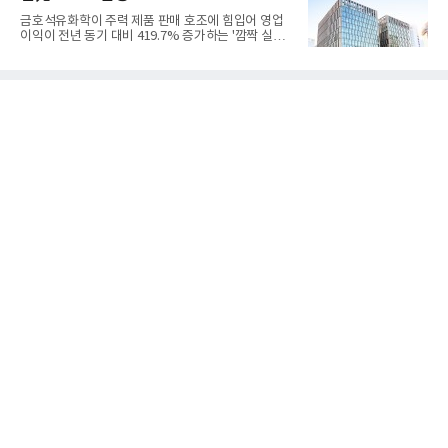
중하겠다는 취지로 풀이된다.7일 업계에 따르면 카카
금호석유화학이 주력 제품 판매 호조에 힘입어 영업
오는 올해 2분기 연결 기준 매출 2조985억원, 영업이
이익이 전년 동기 대비 419.7% 증가하는 '깜짝 실
익 2770억원을 기록했다. 전년 동기 대비 매출과 영업
적'을 냈다. 금호석유화학은 연결 기준 올해 2분기 영
이익은 각각 9%, 36% 증가해 모두 분기 기준 역대
업이익이 3390억원으로 지난해 동기보다 419.7% 증
최대치다. 상반기 기준 매출은 4조405억원, 영업이익
가한 것으로 잠정 집계됐다고 7일 공시했다.매출은 2
은 4884억
조2682억원으로 지난해 동기 대비 27.9% 증가했다.
순이익은 3004억원으로 420.4% 늘었다.이번 호실적
은 주력 제품인 NB라텍스와 합성수지 판매 호조가 견
인한 것으로 풀이된다. 미국의 중국산 의료용 고무장
갑 관세 인상 이후 동남아 장갑업체의 가동률이 높아
지면서 NB라텍스 수요가 증가했고, 원재료인 부타디
엔(BD) 가격 상승분을 제품 가격에 반영하면서 수익
성이 개선됐다.금호석유