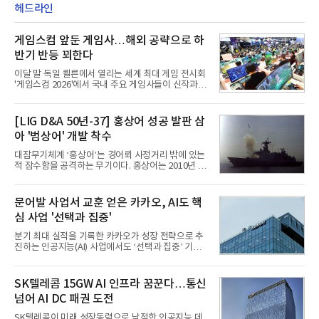
헤드라인
게임스컴 앞둔 게임사…해외 공략으로 하
반기 반등 꾀한다
이달 말 독일 쾰른에서 열리는 세계 최대 게임 전시회
'게임스컴 2026'에서 국내 주요 게임사들이 신작과 글
로벌 전략을 공개한다. 상반기 게임사들의 실적이 업
체별로 엇갈린 가운데 하반기 신작 흥행과 해외 시장
성과가 실적을 좌우할 핵심 변수로 떠오르고 있다.8일
[LIG D&A 50년-37] 홍상어 성공 발판 삼
업계에 따르면 올해 상반기 게임업계는 기업별 성적
아 '범상어' 개발 착수
표가 크게 갈렸다. 대표적으로 크래프톤은 'PUBG: 배
틀그라운드'의 안정적인 성장에 힘입어 상반기 연결
대잠무기체계 ‘홍상어’는 경어뢰 사정거리 밖에 있는
기준 매출 2조6616억원, 영업이익 9725억원으로 역
적 잠수함을 공격하는 무기이다. 홍상어는 2010년 넥
대 최대 실적을 기록했다. 엔씨도 올해 출시한 '아이온
스원퓨처 시절 진해하우스에서 최초 생산돼 전력화가
2' 등에 힘입어 호실적을 거둘 것으로 전망된다.반면
이뤄졌다. 이후 2012년 한국형 구축함(KDX-1) 이상
넷마블은 2분기 매출이 증가했지만 영업이익은 전년
의 함정에 실전 배치됐다.그해 7월 해군은 동해상에서
문어발 사업서 교훈 얻은 카카오, AI도 핵
동기 대
성능 검증을 위해 홍상어 시험발사를 실시했다. 이때
심 사업 '선택과 집중'
홍상어가 목표 지점에서 입수한 후 표적을 타격하지
못하고 물속에서 멈춰버리는 예상 밖의 일이 벌어졌
분기 최대 실적을 기록한 카카오가 성장 전략으로 추
다. 2차 품질확인 사격 시험에서도 만족스러운 결과를
진하는 인공지능(AI) 사업에서도 ‘선택과 집중’ 기조
얻지 못했다. 완벽한 신뢰성 확보를 위해 LIG넥스원은
를 강화하고 있다. 경쟁사들이 AI 데이터센터 등 인프
국방과학연구소(ADD) 테스크포스(TF)와 합심해 본
라 투자에 나서는 것과 달리, 카카오는 ‘카카오톡’이
격적인 개선 작업에 착수했다.홍상어 유도탄의 모든
라는 플랫폼 경쟁력을 활용한 AI 에이전트 서비스에
SK텔레콤 15GW AI 인프라 꿈꾼다…통신
분야를
집중하는 전략이다. 과거 무리한 사업 확장 과정에서
넘어 AI DC 패권 도전
겪었던 시행착오를 되풀이하지 않고 핵심 역량에 집
중하겠다는 취지로 풀이된다.7일 업계에 따르면 카카
SK텔레콤이 미래 성장동력으로 낙점한 인공지능 데