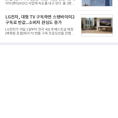
오는 올해 2분기 연결 기준 매출 2조985억원, 영업이
이터센터(AI DC) 사업에 속도를 내고 있다. 올 2분기
익 2770억원을 기록했다. 전년 동기 대비 매출과 영업
AI 데이터센터 매출이 90% 이상 급증한 데 이어, 오
이익은 각각 9%, 36% 증가해 모두 분기 기준 역대
는 2035년까지 총 15GW(기가와트) 규모의 AI DC를
최대치다. 상반기 기준 매출은 4조405억원, 영업이익
구축하겠다는 대형 청사진을 제시하면서다. 이에 따
LG전자, 대형 TV 구독하면 스탠바이미2
은 4884억
라 경쟁 구도 역시 이동통신사인 KT, LG유플러스를
구독료 반값...소비자 관심도 증가
넘어 네이버, 삼성SDS 등 IT 인프라 기업으로 확장되
고 있다.7일 SK텔레콤에 따르면 회사는 올해 2분기
LG전자가 이달 1일부터 전국 431개 베스트샵 매장
연결 기준 매출 4조 3591억원, 영업이익 5660억원을
(백화점 포함)에서 TV 번들 구독 프로모션을 진행하고
기록했다. 매출은 전년 동기 대비 0.5%, 영업이익은
있다. 대형 TV 구독 시 스탠바이미2 구독료를 반값 할
67.3% 증가한 수치다. AI DC 사업의 성장에 더해 수
인해주는 프로모션이다.대상 제품은 65·77·83형 올
익성 중심 경영, 그리고 지난해 발생한 일회성 비용에
레드, 75·86·100형 마이크로 RGB, 75·86형 미니
따른 기저효과가 실
RGB 등 거실용 TV로 인기가 높은 베스트셀러 TV 20
개 모델이며, 동시 구독 계약 시 스탠바이미2(모델명
27LX6TPGA) 구독료를 50% 할인 받을 수 있다. 프로
모션 대상 모델과 혜택, 구독료 등 프로모션 세부 사항
은 베스트샵 판매 매니저에게 문의하면 자세히 안내
받을 수 있다.LG TV를 구독으로 이용하면 최대 6년까
지 구독 계약기간 내 무상 A/S를 받을 수 있으며, 이사
등으로 이전