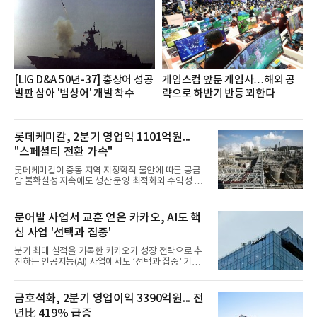
세대들로(과장~계장) 구성된 자율 참여조직으로, 조
직문화 혁신과 업무 효율성 향상을 위한 다양한 활동
을 추진하며,새로운 변화와 이로운 영향력을 조직전
반에 전파하는 역할
[LIG D&A 50년-37] 홍상어 성공
게임스컴 앞둔 게임사…해외 공
발판 삼아 '범상어' 개발 착수
략으로 하반기 반등 꾀한다
롯데케미칼, 2분기 영업익 1101억원...
"스페셜티 전환 가속"
롯데케미칼이 중동 지역 지정학적 불안에 따른 공급
망 불확실성 지속에도 생산 운영 최적화와 수익성 중
심의 사업 운영을 통해 전분기에 이어 흑자 기조를 이
어갔다.롯데케미칼이 2026년 2분기 연결 기준 매출
액 5조6864억원, 영업이익 1101억원을 기록했다고 7
문어발 사업서 교훈 얻은 카카오, AI도 핵
일 밝혔다. 사업별로는 기초화학 부문(롯데케미칼 기
심 사업 '선택과 집중'
초소재사업·LC타이탄·LC USA·롯데대산석화)이 매
출 3조9403억원, 영업이익 23억원을 기록했다. 정기
분기 최대 실적을 기록한 카카오가 성장 전략으로 추
보수 영향과 원료 가격 변동에 따른 래깅 효과로 전분
진하는 인공지능(AI) 사업에서도 ‘선택과 집중’ 기조
기 대비 수익성은 둔화됐지만 흑자 전환 흐름을 유지
를 강화하고 있다. 경쟁사들이 AI 데이터센터 등 인프
했다.첨단소재 부문은 매출 1조1551억원, 영업이익
라 투자에 나서는 것과 달리, 카카오는 ‘카카오톡’이
1325억원을 기록했다. 주요 제품의 스프레드 확대와
라는 플랫폼 경쟁력을 활용한 AI 에이전트 서비스에
금호석화, 2분기 영업이익 3390억원... 전
우호적인 환율 효과
집중하는 전략이다. 과거 무리한 사업 확장 과정에서
년比 419% 급증
겪었던 시행착오를 되풀이하지 않고 핵심 역량에 집